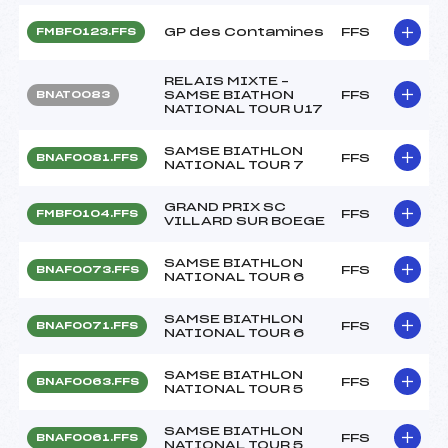
GP des Contamines
FFS
FMBF0123.FFS
RELAIS MIXTE –
SAMSE BIATHON
FFS
BNAT0083
NATIONAL TOUR U17
SAMSE BIATHLON
FFS
BNAF0081.FFS
NATIONAL TOUR 7
GRAND PRIX SC
FFS
FMBF0104.FFS
VILLARD SUR BOEGE
SAMSE BIATHLON
FFS
BNAF0073.FFS
NATIONAL TOUR 6
SAMSE BIATHLON
FFS
BNAF0071.FFS
NATIONAL TOUR 6
SAMSE BIATHLON
FFS
BNAF0063.FFS
NATIONAL TOUR 5
SAMSE BIATHLON
FFS
BNAF0061.FFS
NATIONAL TOUR 5