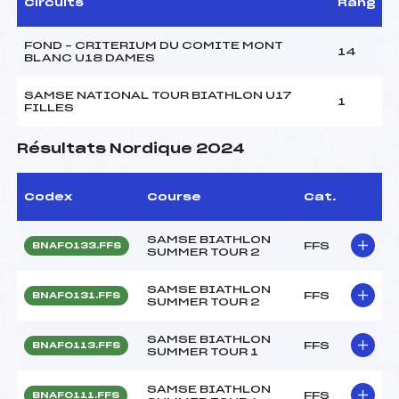
Circuits
Rang
FOND – CRITERIUM DU COMITE MONT
14
BLANC U18 DAMES
SAMSE NATIONAL TOUR BIATHLON U17
1
FILLES
Résultats Nordique 2024
Codex
Course
Cat.
SAMSE BIATHLON
FFS
BNAF0133.FFS
SUMMER TOUR 2
SAMSE BIATHLON
FFS
BNAF0131.FFS
SUMMER TOUR 2
SAMSE BIATHLON
FFS
BNAF0113.FFS
SUMMER TOUR 1
SAMSE BIATHLON
FFS
BNAF0111.FFS