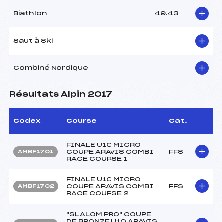
Biathlon
49.43
Saut à Ski
Combiné Nordique
Résultats Alpin 2017
Codex
Course
Cat.
FINALE U10 MICRO
COUPE ARAVIS COMBI
FFS
AMBF1701
RACE COURSE 1
FINALE U10 MICRO
COUPE ARAVIS COMBI
FFS
AMBF1702
RACE COURSE 2
"SLALOM PRO" COUPE
DE BRONZE U10 ARAVIS