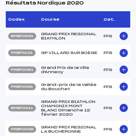
Résultats Nordique 2020
Codex
Course
Cat.
GRAND PRIX REGIONAL
FFS
BMBF0031
BIATHLON
GP VILLARD SUR BOEGE
FFS
FMBF0101
Grand Prix de la Ville
FFS
FMBF0061
d'Annecy
Grand-prix de la Vallée
FFS
FMBF0051
du Bouchet
GRAND PRIX BIATHLON
CHAMONIX MONT
FFS
BMBF0011
BLANC Dimanche 12
février 2020
GRAND PRIX REGIONAL
FFS
FMBF0032
LA BUCHERONNE