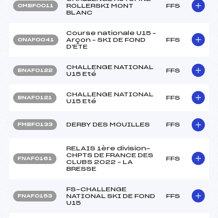
ROLLERSKI MONT
FFS
OMBF0011
BLANC
Course nationale U15 –
Arçon – SKI DE FOND
FFS
ONAF0041
D'ETE
CHALLENGE NATIONAL
FFS
BNAF0122
U15 Eté
CHALLENGE NATIONAL
FFS
BNAF0121
U15 Eté
DERBY DES MOUILLES
FFS
FMBF0133
RELAIS 1ère division-
CHPTS DE FRANCE DES
FFS
FNAF0161
CLUBS 2022 – LA
BRESSE
FS-CHALLENGE
NATIONAL SKI DE FOND
FFS
FNAF0153
U15