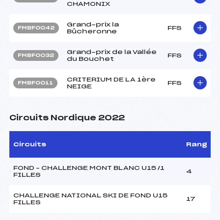
CHAMONIX
Grand-prix la
FFS
FMBF0042
Bûcheronne
Grand-prix de la Vallée
FFS
FMBF0032
du Bouchet
CRITERIUM DE LA 1ère
FFS
FMBF0011
NEIGE
Circuits Nordique 2022
Circuits
Rang
FOND – CHALLENGE MONT BLANC U15 /1
4
FILLES
CHALLENGE NATIONAL SKI DE FOND U15
17
FILLES