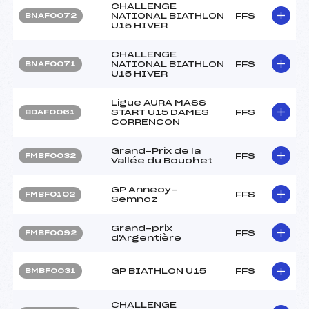
CHALLENGE
NATIONAL BIATHLON
FFS
BNAF0072
U15 HIVER
CHALLENGE
NATIONAL BIATHLON
FFS
BNAF0071
U15 HIVER
Ligue AURA MASS
START U15 DAMES
FFS
BDAF0061
CORRENCON
Grand-Prix de la
FFS
FMBF0032
Vallée du Bouchet
GP Annecy-
FFS
FMBF0102
Semnoz
Grand-prix
FFS
FMBF0092
d'Argentière
GP BIATHLON U15
FFS
BMBF0031
CHALLENGE