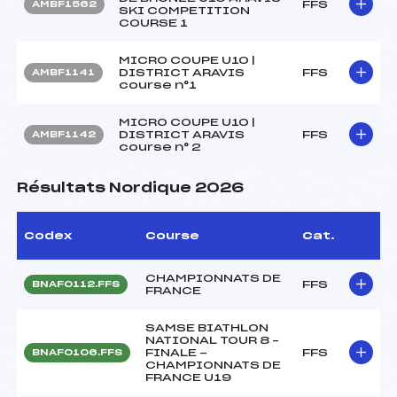
FFS
AMBF1562
SKI COMPETITION
COURSE 1
MICRO COUPE U10 |
DISTRICT ARAVIS
FFS
AMBF1141
course n°1
MICRO COUPE U10 |
DISTRICT ARAVIS
FFS
AMBF1142
course n° 2
Résultats Nordique 2026
Codex
Course
Cat.
CHAMPIONNATS DE
FFS
BNAF0112.FFS
FRANCE
SAMSE BIATHLON
NATIONAL TOUR 8 –
FINALE -
FFS
BNAF0106.FFS
CHAMPIONNATS DE
FRANCE U19