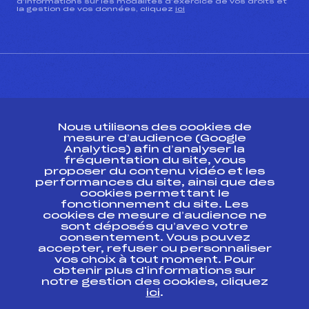
d’informations sur les modalités d’exercice de vos droits et
la gestion de vos données, cliquez
ici
CONTACT
Nous utilisons des cookies de
ESPACE PRESSE
mesure d’audience (Google
Analytics) afin d’analyser la
fréquentation du site, vous
Ressources
proposer du contenu vidéo et les
performances du site, ainsi que des
Pass’Neige
cookies permettant le
Projet sportif fédéral
fonctionnement du site. Les
cookies de mesure d’audience ne
Projet de performance fédéral
sont déposés qu’avec votre
Antidopage
consentement. Vous pouvez
Pôle Développement, Formation, Suivi
accepter, refuser ou personnaliser
Scientifique
vos choix à tout moment. Pour
Listes ministérielles
obtenir plus d'informations sur
notre gestion des cookies, cliquez
Pôle vie de l’athlète
ici
.
Enseignement professionnel