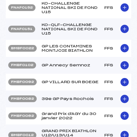
KO-CHALLENGE
NATIONAL SKI DE FOND
FFS
FNAF0152
U15
KO-QLF-CHALLENGE
NATIONAL SKI DE FOND
FFS
FNAF0151
U15
GP LES CONTAMINES
FFS
BMBF0022
MONTJOIE BIATHLON
GP Annecy Semnoz
FFS
FMBF0102
GP VILLARD SUR BOEGE
FFS
FMBF0092
39e GP Pays Rochois
FFS
FMBF0082
Grand Prix d'AGY du 30
FFS
FMBF0062
janvier 2022
GRAND PRIX BIATHLON
U12/U13/U14
FFS
BMBF0012