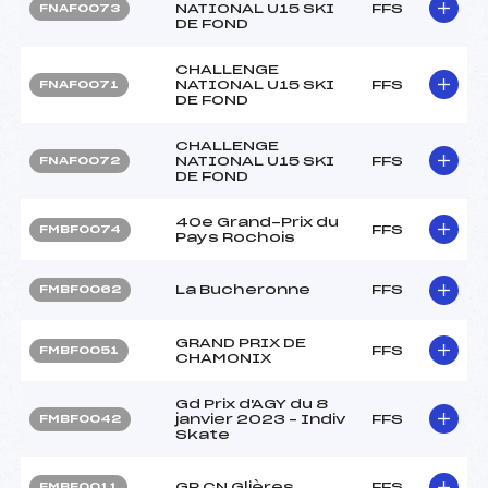
NATIONAL U15 SKI
FFS
FNAF0073
DE FOND
CHALLENGE
NATIONAL U15 SKI
FFS
FNAF0071
DE FOND
CHALLENGE
NATIONAL U15 SKI
FFS
FNAF0072
DE FOND
40e Grand-Prix du
FFS
FMBF0074
Pays Rochois
La Bucheronne
FFS
FMBF0062
GRAND PRIX DE
FFS
FMBF0051
CHAMONIX
Gd Prix d'AGY du 8
janvier 2023 – Indiv
FFS
FMBF0042
Skate
GP CN Glières
FFS
FMBF0011