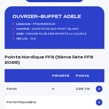
OUVRIER-BUFFET ADELE
foi(s) le ski
Licence :
FFS2689916
Comité :
COMITE DE SKI MONT-BLANC
Club :
09028 CLUB DES SPORTS LA CLUSAZ
Val. Lic. :
Oui
Points Nordique FFS (5ème liste FFS
2026)
Pénalité
Points
Fond
x
136.79
Fond Populaire