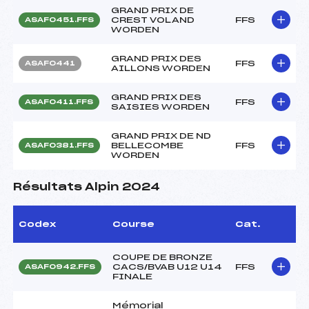
GRAND PRIX DE
CREST VOLAND
FFS
ASAF0451.FFS
WORDEN
GRAND PRIX DES
FFS
ASAF0441
AILLONS WORDEN
GRAND PRIX DES
FFS
ASAF0411.FFS
SAISIES WORDEN
GRAND PRIX DE ND
BELLECOMBE
FFS
ASAF0381.FFS
WORDEN
Résultats Alpin 2024
Codex
Course
Cat.
COUPE DE BRONZE
CACS/BVAB U12 U14
FFS
ASAF0942.FFS
FINALE
Mémorial