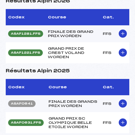
Résultats Alpin 2026
Codex
Course
Cat.
FINALE DES GRAND
FFS
ASAF1281.FFS
PRIX WORDEN
GRAND PRIX DE
CREST VOLAND
FFS
ASAF1221.FFS
WORDEN
Résultats Alpin 2025
Codex
Course
Cat.
FINALE DES GRANDS
FFS
ASAF0641
PRIX WORDEN
GRAND PRIX SC
OLYMPIQUE BELLE
FFS
ASAF0631.FFS
ETOILE WORDEN