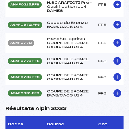
H.SCARAFIOTI Pré-
FFS
ANAF0315.FFS
Qualification U14
DAMES
Coupe de Bronze
FFS
ASAF0872.FFS
BVAB/CACS U14
Manche-Sprint :
COUPE DE BRONZE
FFS
ASAF0772
CACS/BVAB U14
COUPE DE BRONZE
FFS
ASAF0771.FFS
CACS/BVAB U14
COUPE DE BRONZE
FFS
ASAF0701.FFS
CACS/BVAB U14
COUPE DE BRONZE
FFS
ASAF0631.FFS
BVAB/CACS U14
Résultats Alpin 2023
Codex
Course
Cat.