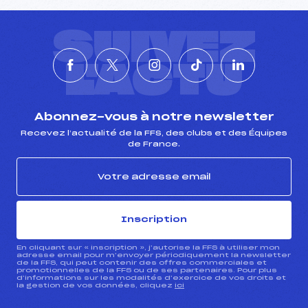
SUIVEZ
L'ACTU
Abonnez-vous à notre newsletter
Recevez l’actualité de la FFS, des clubs et des Équipes
de France.
Inscription
En cliquant sur « inscription », j’autorise la FFS à utiliser mon
adresse email pour m’envoyer périodiquement la newsletter
de la FFS, qui peut contenir des offres commerciales et
promotionnelles de la FFS ou de ses partenaires. Pour plus
d’informations sur les modalités d’exercice de vos droits et
la gestion de vos données, cliquez
ici