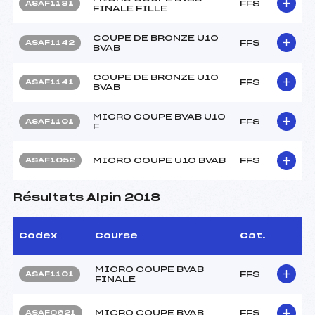
FFS
ASAF1181
FINALE FILLE
COUPE DE BRONZE U10
FFS
ASAF1142
BVAB
COUPE DE BRONZE U10
FFS
ASAF1141
BVAB
MICRO COUPE BVAB U10
FFS
ASAF1101
F
MICRO COUPE U10 BVAB
FFS
ASAF1052
Résultats Alpin 2018
Codex
Course
Cat.
MICRO COUPE BVAB
FFS
ASAF1101
FINALE
MICRO COUPE BVAB
FFS
ASAF0621