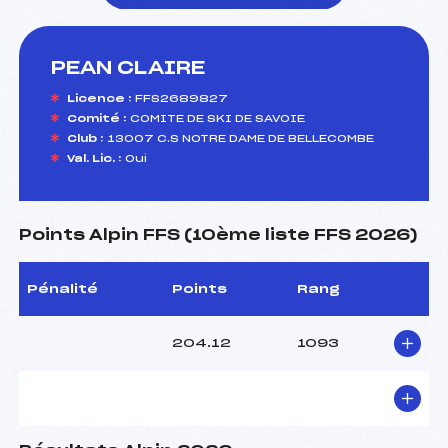
PEAN CLAIRE
foi(s) le ski
Licence :
FFS2689827
Comité :
COMITE DE SKI DE SAVOIE
Club :
13007 C.S NOTRE DAME DE BELLECOMBE
Val. Lic. :
Oui
Points Alpin FFS (10ème liste FFS 2026)
Pénalité
Points
Rang
204.12
1093