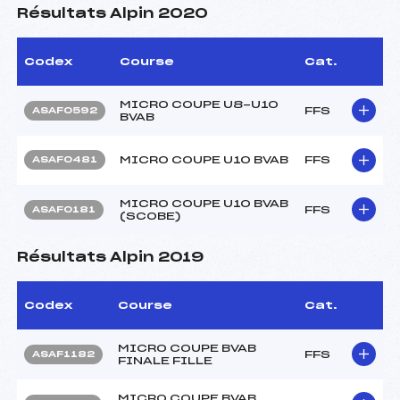
Résultats Alpin 2020
Codex
Course
Cat.
MICRO COUPE U8-U10
FFS
ASAF0592
BVAB
MICRO COUPE U10 BVAB
FFS
ASAF0481
MICRO COUPE U10 BVAB
FFS
ASAF0181
(SCOBE)
Résultats Alpin 2019
Codex
Course
Cat.
MICRO COUPE BVAB
FFS
ASAF1182
FINALE FILLE
MICRO COUPE BVAB