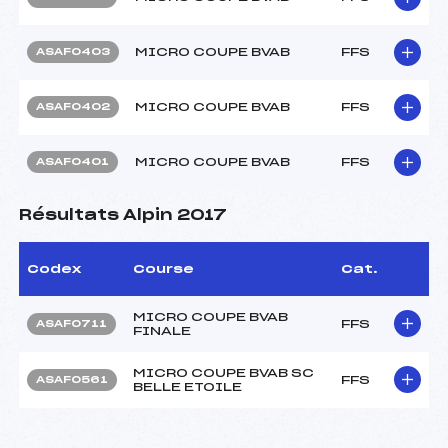
MICRO COUPE BVAB
FFS
ASAF0403
MICRO COUPE BVAB
FFS
ASAF0402
MICRO COUPE BVAB
FFS
ASAF0401
Résultats Alpin 2017
Codex
Course
Cat.
MICRO COUPE BVAB
FFS
ASAF0711
FINALE
MICRO COUPE BVAB SC
FFS
ASAF0561
BELLE ETOILE