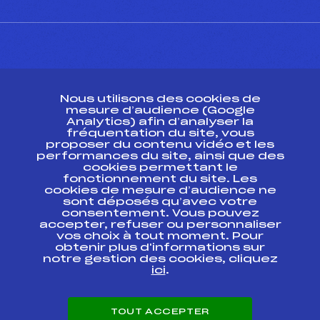
CONTACT
Nous utilisons des cookies de
ESPACE PRESSE
mesure d’audience (Google
Analytics) afin d’analyser la
fréquentation du site, vous
Ressources
proposer du contenu vidéo et les
performances du site, ainsi que des
Pass’Neige
cookies permettant le
Projet sportif fédéral
fonctionnement du site. Les
cookies de mesure d’audience ne
Projet de performance fédéral
sont déposés qu’avec votre
Antidopage
consentement. Vous pouvez
Pôle Développement, Formation, Suivi
accepter, refuser ou personnaliser
Scientifique
vos choix à tout moment. Pour
Listes ministérielles
obtenir plus d'informations sur
notre gestion des cookies, cliquez
Pôle vie de l’athlète
ici
.
Enseignement professionnel
Informatique et chronométrage
Circuits
TOUT ACCEPTER