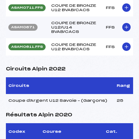
COUPE DE BRONZE
FFS
ASAM0711.FFS
U12 BVAB/CACS
COUPE DE BRONZE
U12/U14
FFS
ASAM0671
BVAB/CACS
COUPE DE BRONZE
FFS
ASAM0611.FFS
U12 BVAB/CACS
Circuits Alpin 2022
Circuits
Rang
Coupe d'Argent U12 Savoie – (Garçons)
25
Résultats Alpin 2020
Codex
Course
Cat.