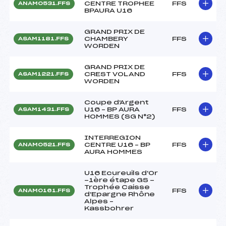
CENTRE TROPHEE
FFS
ANAM0531.FFS
BPAURA U16
GRAND PRIX DE
CHAMBERY
FFS
ASAM1181.FFS
WORDEN
GRAND PRIX DE
CREST VOLAND
FFS
ASAM1221.FFS
WORDEN
Coupe d'Argent
U16 – BP AURA
FFS
ASAM1431.FFS
HOMMES (SG N°2)
INTERREGION
CENTRE U16 – BP
FFS
ANAM0521.FFS
AURA HOMMES
U16 Ecureuils d'Or
-1ère étape GS -
Trophée Caisse
FFS
ANAM0161.FFS
d'Epargne Rhône
Alpes –
Kassbohrer