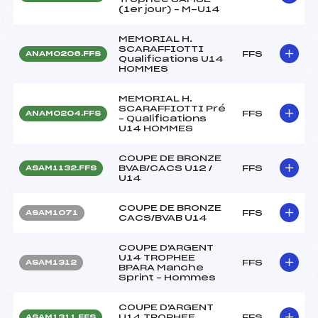
(1er jour) – M-U14
MEMORIAL H.
SCARAFFIOTTI
FFS
ANAM0206.FFS
Qualifications U14
HOMMES
MEMORIAL H.
SCARAFFIOTTI Pré
FFS
ANAM0204.FFS
– Qualifications
U14 HOMMES
COUPE DE BRONZE
BVAB/CACS U12 /
FFS
ASAM1132.FFS
U14
COUPE DE BRONZE
FFS
ASAM1071
CACS/BVAB U14
COUPE D'ARGENT
U14 TROPHEE
FFS
ASAM1312
BPARA Manche
Sprint – Hommes
COUPE D'ARGENT
U14 TROPHEE
FFS
ASAM1311.FFS