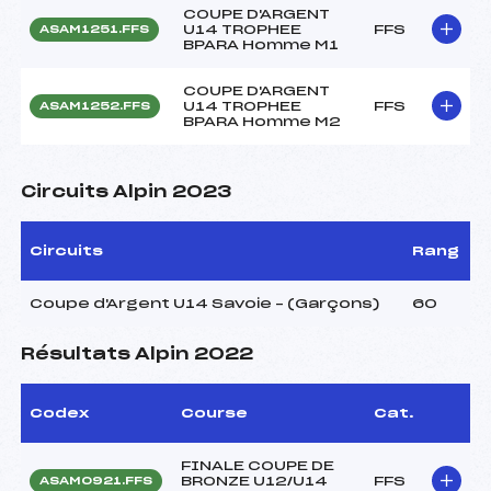
COUPE D'ARGENT
U14 TROPHEE
FFS
ASAM1251.FFS
BPARA Homme M1
COUPE D'ARGENT
U14 TROPHEE
FFS
ASAM1252.FFS
BPARA Homme M2
Circuits Alpin 2023
Circuits
Rang
Coupe d'Argent U14 Savoie – (Garçons)
60
Résultats Alpin 2022
Codex
Course
Cat.
FINALE COUPE DE
BRONZE U12/U14
FFS
ASAM0921.FFS