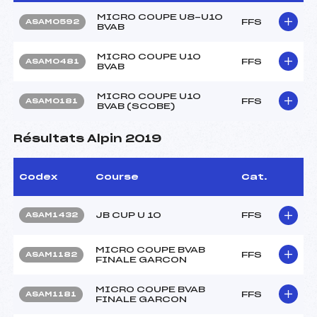
MICRO COUPE U8-U10
FFS
ASAM0592
BVAB
MICRO COUPE U10
FFS
ASAM0481
BVAB
MICRO COUPE U10
FFS
ASAM0181
BVAB (SCOBE)
Résultats Alpin 2019
Codex
Course
Cat.
JB CUP U 10
FFS
ASAM1432
MICRO COUPE BVAB
FFS
ASAM1182
FINALE GARCON
MICRO COUPE BVAB
FFS
ASAM1181
FINALE GARCON