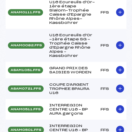
U16 Ecureuils d'Or-
1ère étape
Slalom-Trophée
FFS
ANAM0111.FFS
Caisse d'Epargne
Rhône Alpes-
Kassbohrer
U16 Ecureuils d'Or
-1ère étape SG -
Trophée Caisse
FFS
ANAM0082.FFS
d'Epargne Rhône
Alpes –
Kassbohrer
GRAND PRIX DES
FFS
ASAM1051.FFS
SAISIES WORDEN
COUPE D'ARGENT
TROPHEE BPAURA
FFS
ASAM0721.FFS
U16
INTERREGION
CENTRE U16 – BP
FFS
ANAM0511.FFS
AURA garçons
INTERREGION
CENTRE U16 – BP
FFS
ANAM0501.FFS