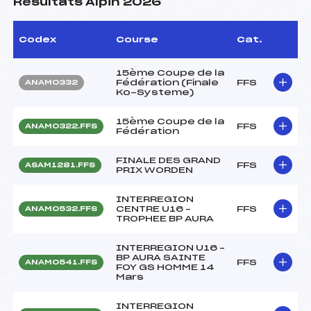
Résultats Alpin 2026
Codex
Course
Cat.
15ème Coupe de la
Fédération (Finale
FFS
ANAM0332
Ko-Systeme)
15ème Coupe de la
FFS
ANAM0322.FFS
Fédération
FINALE DES GRAND
FFS
ASAM1281.FFS
PRIX WORDEN
INTERREGION
CENTRE U16 –
FFS
ANAM0532.FFS
TROPHEE BP AURA
INTERREGION U16 –
BP AURA SAINTE
FFS
ANAM0541.FFS
FOY GS HOMME 14
Mars
INTERREGION