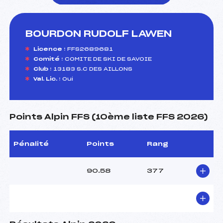
BOURDON RUDOLF LAWEN
foi(s) le ski
Licence :
FFS2689681
Comité :
COMITE DE SKI DE SAVOIE
Club :
13183 S.C DES AILLONS
Val. Lic. :
Oui
Points Alpin FFS (10ème liste FFS 2026)
Pénalité
Points
Rang
90.58
377