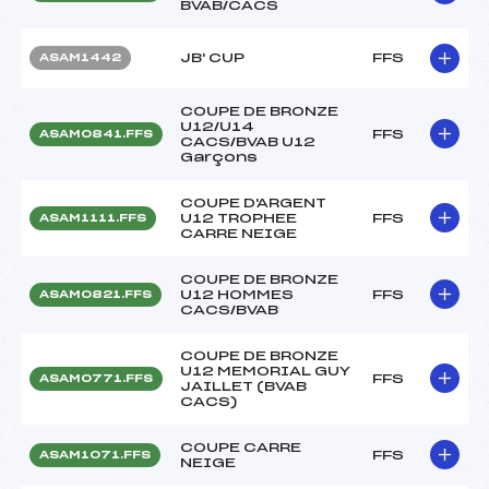
BVAB/CACS
JB' CUP
FFS
ASAM1442
COUPE DE BRONZE
U12/U14
FFS
ASAM0841.FFS
CACS/BVAB U12
Garçons
COUPE D'ARGENT
U12 TROPHEE
FFS
ASAM1111.FFS
CARRE NEIGE
COUPE DE BRONZE
U12 HOMMES
FFS
ASAM0821.FFS
CACS/BVAB
COUPE DE BRONZE
U12 MEMORIAL GUY
FFS
ASAM0771.FFS
JAILLET (BVAB
CACS)
COUPE CARRE
FFS
ASAM1071.FFS
NEIGE