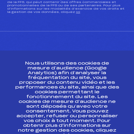
de la FFS, qui peut contenir des offres commerciales et
promotionnelles de la FFS ou de ses partenaires. Pour plus
d’informations sur les modalités d’exercice de vos droits et
la gestion de vos données, cliquez
ici
CONTACT
Nous utilisons des cookies de
ESPACE PRESSE
mesure d’audience (Google
Analytics) afin d’analyser la
fréquentation du site, vous
Ressources
proposer du contenu vidéo et les
performances du site, ainsi que des
Pass’Neige
cookies permettant le
Projet sportif fédéral
fonctionnement du site. Les
cookies de mesure d’audience ne
Projet de performance fédéral
sont déposés qu’avec votre
Antidopage
consentement. Vous pouvez
Pôle Développement, Formation, Suivi
accepter, refuser ou personnaliser
Scientifique
vos choix à tout moment. Pour
Listes ministérielles
obtenir plus d'informations sur
notre gestion des cookies, cliquez
Pôle vie de l’athlète