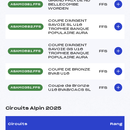
GRAND PRIX DE ND
BELLECOMBE
FFS
ASAM0381.FFS
WORDEN
COUPE D'ARGENT
SAVOIE SL U16
FFS
ASAM0682.FFS
TROPHEE BANQUE
POPULAIRE AURA
COUPE D'ARGENT
SAVOIE GS U16
FFS
ASAM0681.FFS
TROPHEE BANQUE
POPULAIRE AURA
COUPE DE BRONZE
FFS
ASAM0352.FFS
BVAB U16
Coupe de Bronze
FFS
ASAM0351.FFS
U16 BVAB/CACS SL
Circuits Alpin 2025
Circuits
Rang