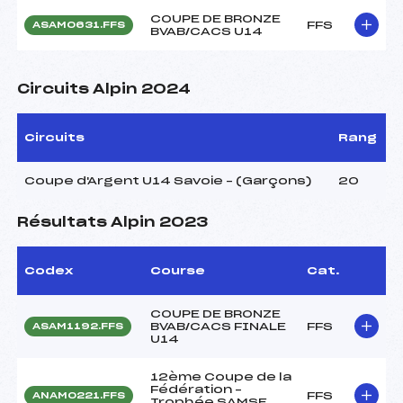
COUPE DE BRONZE
FFS
ASAM0631.FFS
BVAB/CACS U14
Circuits Alpin 2024
Circuits
Rang
Coupe d'Argent U14 Savoie – (Garçons)
20
Résultats Alpin 2023
Codex
Course
Cat.
COUPE DE BRONZE
BVAB/CACS FINALE
FFS
ASAM1192.FFS
U14
12ème Coupe de la
Fédération –
FFS
ANAM0221.FFS
Trophée SAMSE