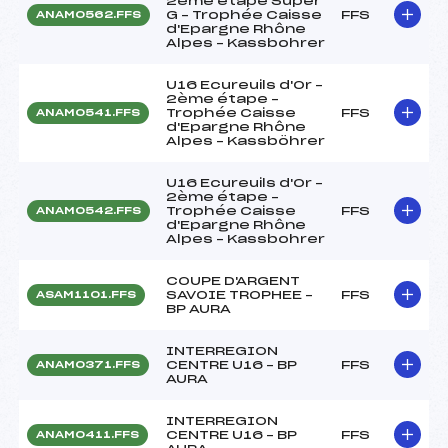
2ème étape Super
G – Trophée Caisse
FFS
ANAM0562.FFS
d'Epargne Rhône
Alpes – Kassbohrer
U16 Ecureuils d'Or –
2ème étape –
Trophée Caisse
FFS
ANAM0541.FFS
d'Epargne Rhône
Alpes – Kassböhrer
U16 Ecureuils d'Or –
2ème étape –
Trophée Caisse
FFS
ANAM0542.FFS
d'Epargne Rhône
Alpes – Kassbohrer
COUPE D'ARGENT
SAVOIE TROPHEE –
FFS
ASAM1101.FFS
BP AURA
INTERREGION
CENTRE U16 – BP
FFS
ANAM0371.FFS
AURA
INTERREGION
CENTRE U16 – BP
FFS
ANAM0411.FFS