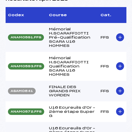
Codex
Course
Cat.
Mémorial
H.SCARAFFIOTTI
Pré-Qualification
FFS
ANAM0591.FFS
SCARA U16
HOMMES
Mémorial
H.SCARAFFIOTTI
Qualification
FFS
ANAM0593.FFS
SCARA U16
HOMMES
FINALE DES
GRANDS PRIX
FFS
ASAM0641
WORDEN
U16 Ecureuils d'Or –
2ème étape Super
FFS
ANAM0572.FFS
G
U16 Ecureuils d'Or –