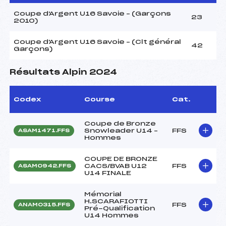
Coupe d'Argent U16 Savoie – (Garçons
23
2010)
Coupe d'Argent U16 Savoie – (Clt général
42
Garçons)
Résultats Alpin 2024
Codex
Course
Cat.
Coupe de Bronze
Snowleader U14 –
FFS
ASAM1471.FFS
Hommes
COUPE DE BRONZE
CACS/BVAB U12
FFS
ASAM0942.FFS
U14 FINALE
Mémorial
H.SCARAFIOTTI
FFS
ANAM0315.FFS
Pré-Qualification
U14 Hommes