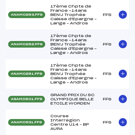
17ème Chpts de
France -14ans
BEN'J Trophée
FFS
ANAM0293.FFS
Caisse d'Epargne –
Lange – Andros
17ème Chpts de
France -14ans
BEN'J Trophée
FFS
ANAM0292.FFS
Caisse d'Epargne –
Lange – Andros
17ème Chpts de
France -14ans
BEN'J Trophée
FFS
ANAM0291.FFS
Caisse d'Epargne –
Lange – Andros
GRAND PRIX DU SC
OLYMPIQUE BELLE
FFS
ASAM0901.FFS
ETOILE WORDEN
Course
Interregion
FFS
ANAM0531.FFS
Centre U14 – BP
AURA