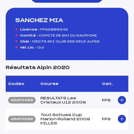
SANCHEZ MIA
foi(s) le ski
Licence :
FFS2689342
Comité :
COMITE DE SKI DU DAUPHINE
Club :
05075 SKI CLUB DES DEUX ALPES
Val. Lic. :
Oui
Résultats Alpin 2020
Codex
Course
Cat.
RESULTATS Les
FFS
ADAF0492
Cristaux U12 2009
Tout Schuss Cup
Marion Rolland 2009
FFS
ADAF0092
FILLES