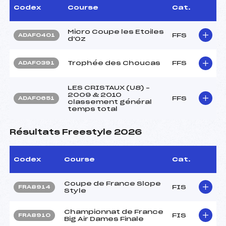
Codex
Course
Cat.
Micro Coupe les Etoiles
FFS
ADAF0401
d'Oz
Trophée des Choucas
FFS
ADAF0391
LES CRISTAUX (U8) –
2009 & 2010
FFS
ADAF0651
classement général
temps total
Résultats Freestyle 2026
Codex
Course
Cat.
Coupe de France Slope
FIS
FRA8914
Style
Championnat de France
FIS
FRA8910
Big Air Dames Finale