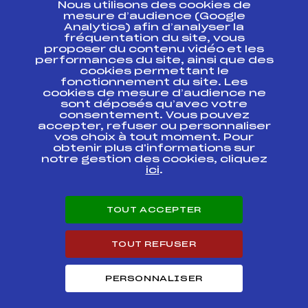
Nous utilisons des cookies de
ESPACE PRESSE
mesure d’audience (Google
Analytics) afin d’analyser la
fréquentation du site, vous
Ressources
proposer du contenu vidéo et les
performances du site, ainsi que des
Pass’Neige
cookies permettant le
Projet sportif fédéral
fonctionnement du site. Les
cookies de mesure d’audience ne
Projet de performance fédéral
sont déposés qu’avec votre
Antidopage
consentement. Vous pouvez
Pôle Développement, Formation, Suivi
accepter, refuser ou personnaliser
Scientifique
vos choix à tout moment. Pour
Listes ministérielles
obtenir plus d'informations sur
notre gestion des cookies, cliquez
Pôle vie de l’athlète
ici
.
Enseignement professionnel
Informatique et chronométrage
Circuits
TOUT ACCEPTER
Carrières
Développement des habiletés mentales
TOUT REFUSER
PERSONNALISER
© 2026 Fédération Française de Ski
Mentions légales
Politique de
confidentialité
Cookies