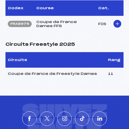
Codex
Course
Cat.
Coupe de France
FIS
FRA8975
Dames FFS
Circuits Freestyle 2025
Circuits
Rang
Coupe de France de Freestyle Dames
11
SUIVEZ
L'ACTU