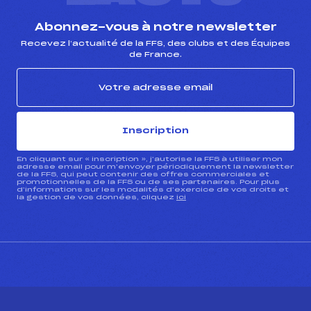
Abonnez-vous à notre newsletter
Recevez l’actualité de la FFS, des clubs et des Équipes
de France.
Inscription
En cliquant sur « inscription », j’autorise la FFS à utiliser mon
adresse email pour m’envoyer périodiquement la newsletter
de la FFS, qui peut contenir des offres commerciales et
promotionnelles de la FFS ou de ses partenaires. Pour plus
d’informations sur les modalités d’exercice de vos droits et
la gestion de vos données, cliquez
ici
CONTACT