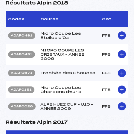
Résultats Alpin 2018
Codex
Course
Cat.
Micro Coupe Les
FFS
ADAF0491
Etoiles d'Oz
MICRO COUPE LES
CRISTAUX – ANNEE
FFS
ADAF0431
2009
Trophée des Choucas
FFS
ADAF0671
Micro Coupe Les
FFS
ADAF0151
Chardons d'Auris
ALPE HUEZ CUP – U10 –
FFS
ADAF0026
ANNEE 2009
Résultats Alpin 2017