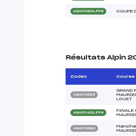
COUPE 
ASAF0301.FFS
Résultats Alpin 
Codex
Course
GRAND P
MAURIE
ASAF0523
LOUET
FINALE
ASAF0421.FFS
MAURIE
Manche-
ASAF0282
MAURIE