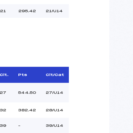
21
295.42
21/U14
Clt.
Pts
Clt/Cat
27
544.50
27/U14
32
382.42
28/U14
39
–
39/U14