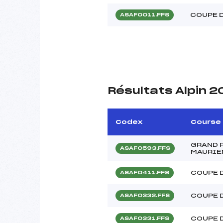
COUPE 
ASAF0011.FFS
Résultats Alpin 
Codex
Course
GRAND P
ASAF0593.FFS
MAURIE
COUPE 
ASAF0411.FFS
COUPE 
ASAF0332.FFS
COUPE 
ASAF0331.FFS