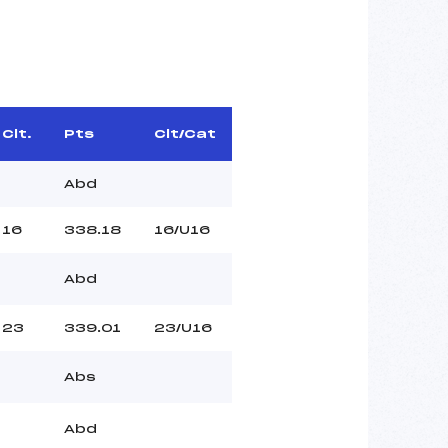
Clt.
Pts
Clt/Cat
Abd
16
338.18
16/U16
Abd
23
339.01
23/U16
Abs
Abd