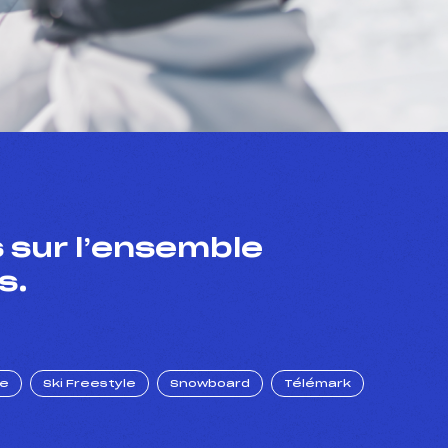
 sur l’ensemble
s.
ue
Ski Freestyle
Snowboard
Télémark