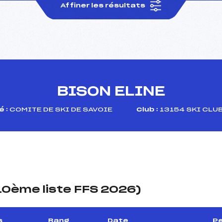
Affiner les résultats
BISON ELINE
 :
COMITE DE SKI DE SAVOIE
Club :
13154 SKI CLU
(10ème liste FFS 2026)
s
Rang
Date
Pe