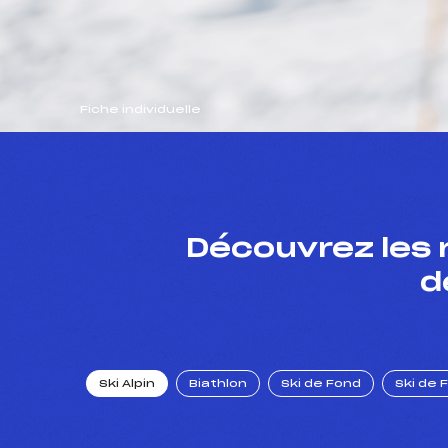
Fiche individuelle
Découvrez les 
d
Ski Alpin
Biathlon
Ski de Fond
Ski de 