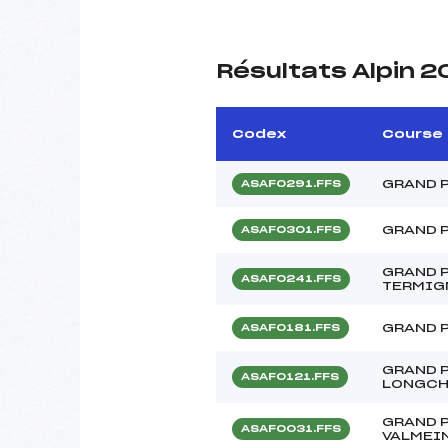
Résultats Alpin 
Codex
Course
GRAND P
ASAF0291.FFS
GRAND P
ASAF0301.FFS
GRAND P
ASAF0241.FFS
TERMIG
GRAND P
ASAF0181.FFS
GRAND P
ASAF0121.FFS
LONGC
GRAND 
ASAF0031.FFS
VALMEI