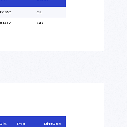
87.26
SL
98.37
GS
Clt.
Pts
Clt/Cat