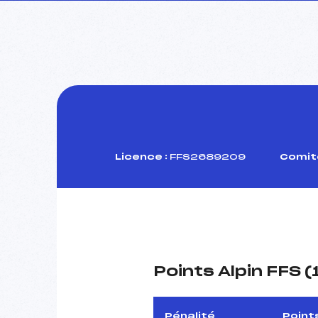
Licence :
FFS2689209
Comité
Points Alpin FFS 
Pénalité
Point