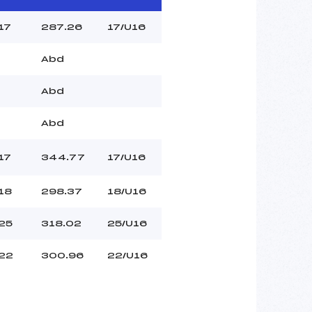
17
287.26
17/U16
Abd
Abd
Abd
17
344.77
17/U16
18
298.37
18/U16
25
318.02
25/U16
22
300.96
22/U16