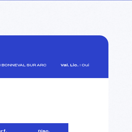
B BONNEVAL SUR ARC
Val. Lic. :
Oui
rf.
Disc.