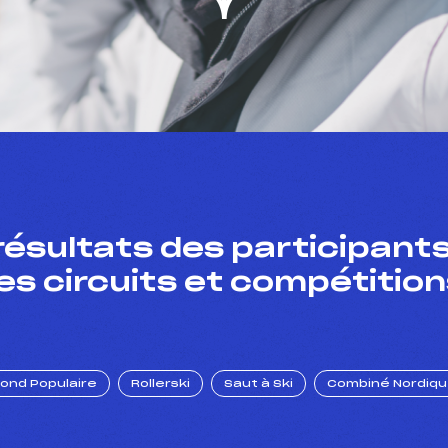
résultats des participants
es circuits et compétition
Fond Populaire
Rollerski
Saut à Ski
Combiné Nordiq