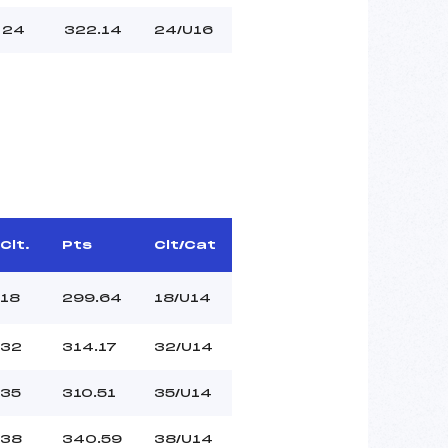
24
322.14
24/U16
Clt.
Pts
Clt/Cat
18
299.64
18/U14
32
314.17
32/U14
35
310.51
35/U14
38
340.59
38/U14