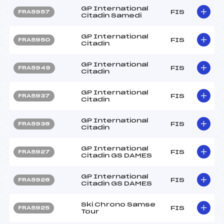
GP International
FIS
FRA5957
Citadin Samedi
GP International
FIS
FRA5950
Citadin
GP International
FIS
FRA5949
Citadin
GP International
FIS
FRA5937
Citadin
GP International
FIS
FRA5936
Citadin
GP International
FIS
FRA5927
Citadin GS DAMES
GP International
FIS
FRA5926
Citadin GS DAMES
Ski Chrono Samse
FIS
FRA5925
Tour