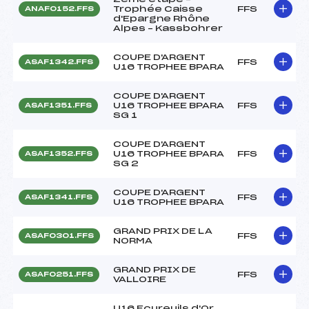
Trophée Caisse
FFS
ANAF0152.FFS
d'Epargne Rhône
Alpes – Kassbohrer
COUPE D'ARGENT
FFS
ASAF1342.FFS
U16 TROPHEE BPARA
COUPE D'ARGENT
U16 TROPHEE BPARA
FFS
ASAF1351.FFS
SG 1
COUPE D'ARGENT
U16 TROPHEE BPARA
FFS
ASAF1352.FFS
SG 2
COUPE D'ARGENT
FFS
ASAF1341.FFS
U16 TROPHEE BPARA
GRAND PRIX DE LA
FFS
ASAF0301.FFS
NORMA
GRAND PRIX DE
FFS
ASAF0251.FFS
VALLOIRE
U16 Ecureuils d'Or