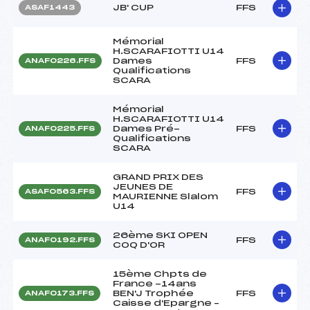
JB' CUP
FFS
ASAF1443
Mémorial
H.SCARAFIOTTI U14
Dames
FFS
ANAF0226.FFS
Qualifications
SCARA
Mémorial
H.SCARAFIOTTI U14
Dames Pré-
FFS
ANAF0225.FFS
Qualifications
SCARA
GRAND PRIX DES
JEUNES DE
FFS
ASAF0563.FFS
MAURIENNE Slalom
U14
26ème SKI OPEN
FFS
ANAF0192.FFS
COQ D'OR
15ème Chpts de
France -14ans
BEN'J Trophée
FFS
ANAF0173.FFS
Caisse d'Epargne –