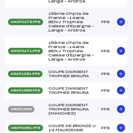
Lange – Andros
15ème Chpts de
France -14ans
BEN'J Trophée
FFS
ANAF0172.FFS
Caisse d'Epargne –
Lange – Andros
15ème Chpts de
France -14ans
BEN'J Trophée
FFS
ANAF0171.FFS
Caisse d'Epargne –
Lange – Andros
COUPE D'ARGENT
FFS
ASAF1051.FFS
TROPHEE BPAURA
COUPE D'ARGENT
FFS
ASAF1052.FFS
TROPHEE BPAURA
COUPE D'ARGENT
TROPHEE BPAURA
FFS
ASAF1053
(MANCHE3)
COUPE DE BRONZE U
FFS
ASAF0391.FFS
14 MAURIENNE