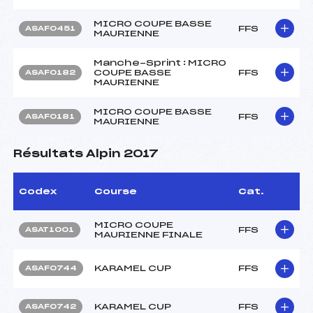
MICRO COUPE BASSE
FFS
ASAF0451
MAURIENNE
Manche-Sprint : MICRO
COUPE BASSE
FFS
ASAF0182
MAURIENNE
MICRO COUPE BASSE
FFS
ASAF0181
MAURIENNE
Résultats Alpin 2017
Codex
Course
Cat.
MICRO COUPE
FFS
ASAT1001
MAURIENNE FINALE
KARAMEL CUP
FFS
ASAF0744
KARAMEL CUP
FFS
ASAF0742