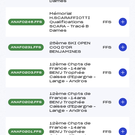
Dames
Mémorial
H.SCARAFFIOTTI
Qualifications
FFS
ANAF0246.FFS
SCARA – Tracé B
Dames
25ème SKI OPEN
COQ D'OR
FFS
ANAF0231.FFS
BENJAMINES
12ème Chpts de
France -14ans
BEN'J Trophée
FFS
ANAF0203.FFS
Caisse d'Epargne –
Lange – Andros
12ème Chpts de
France -14ans
BEN'J Trophée
FFS
ANAF0202.FFS
Caisse d'Epargne –
Lange – Andros
12ème Chpts de
France -14ans
BEN'J Trophée
FFS
ANAF0201.FFS