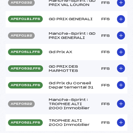
Manche-Sprint : GD
FFS
APEF0232
PRIX VAL LOURON
GD PRIX GENERALI
FFS
APEF0181.FFS
Manche-Sprint : GD
FFS
APEF0182
PRIX GENERALI
Gd Prix AX
FFS
APEF0511.FFS
GD PRIX DES
FFS
APEF0532.FFS
MARMOTTES
Gd Prix du Conseil
FFS
APEF0531.FFS
Departemental 31
Manche-Sprint :
TROPHEE ALTI
FFS
APEF0522
2000 Immobilier
TROPHEE ALTI
FFS
APEF0521.FFS
2000 Immobilier