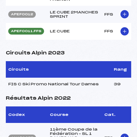
LE CUBE 2MANCHES
FFS
APEF0012
SPRINT
LE CUBE
FFS
APEF0011.FFS
Circuits Alpin 2023
Circuits
Rang
FIS C Ski Promo National Tour Dames
39
Résultats Alpin 2022
Codex
Course
Cat.
11ème Coupe de la
Fédération – SL 1