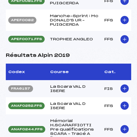
FFS
APEF0081.FFS
PUIGCERDA
Manche-Sprint : Mc
DONALD'S UR –
FFS
APEF0082
PUIGCERDA
TROPHEE ANGLEO
FFS
APEF0071.FFS
Résultats Alpin 2019
Codex
Course
Cat.
La Scara VAL D
FIS
FRA6157
ISERE
La Scara VAL D
FFS
ANAF0252.FFS
ISERE
Mémorial
H.SCARAFFIOTTI
Pre qualifications
FFS
ANAF0244.FFS
SCARA – Tracé A