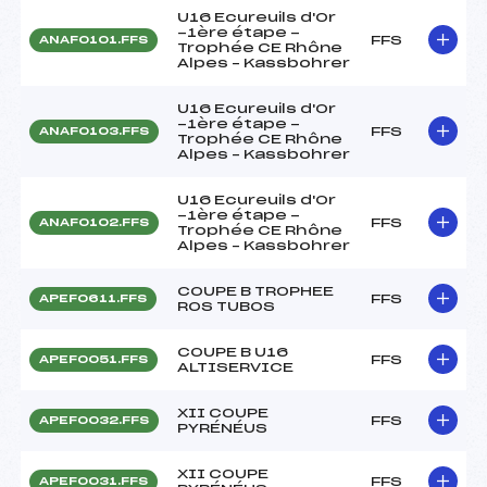
U16 Ecureuils d'Or
-1ère étape -
FFS
ANAF0101.FFS
Trophée CE Rhône
Alpes – Kassbohrer
U16 Ecureuils d'Or
-1ère étape -
FFS
ANAF0103.FFS
Trophée CE Rhône
Alpes – Kassbohrer
U16 Ecureuils d'Or
-1ère étape -
FFS
ANAF0102.FFS
Trophée CE Rhône
Alpes – Kassbohrer
COUPE B TROPHEE
FFS
APEF0611.FFS
ROS TUBOS
COUPE B U16
FFS
APEF0051.FFS
ALTISERVICE
XII COUPE
FFS
APEF0032.FFS
PYRÉNÉUS
XII COUPE
FFS
APEF0031.FFS