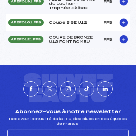
FFS
APEF0191.FFS
de Luchon –
Trophée Skibox
Coupe B SE U12
FFS
APEF0161.FFS
COUPE DE BRONZE
FFS
APEF0121.FFS
U12 FONT ROMEU
SUIVEZ
L'ACTU
Abonnez-vous à notre newsletter
Recevez l’actualité de la FFS, des clubs et des Équipes
de France.