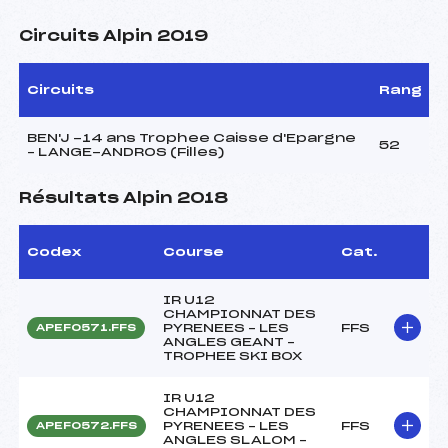
Circuits Alpin 2019
Circuits
Rang
BEN'J -14 ans Trophee Caisse d'Epargne
52
– LANGE-ANDROS (Filles)
Résultats Alpin 2018
Codex
Course
Cat.
IR U12
CHAMPIONNAT DES
PYRENEES – LES
FFS
APEF0571.FFS
ANGLES GEANT –
TROPHEE SKI BOX
IR U12
CHAMPIONNAT DES
PYRENEES – LES
FFS
APEF0572.FFS
ANGLES SLALOM –