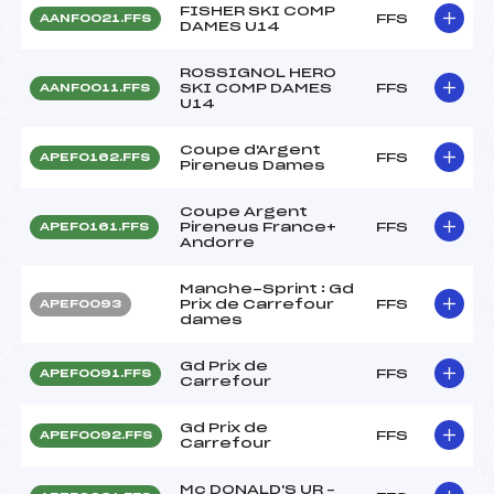
FISHER SKI COMP
FFS
AANF0021.FFS
DAMES U14
ROSSIGNOL HERO
SKI COMP DAMES
FFS
AANF0011.FFS
U14
Coupe d'Argent
FFS
APEF0162.FFS
Pireneus Dames
Coupe Argent
Pireneus France+
FFS
APEF0161.FFS
Andorre
Manche-Sprint : Gd
Prix de Carrefour
FFS
APEF0093
dames
Gd Prix de
FFS
APEF0091.FFS
Carrefour
Gd Prix de
FFS
APEF0092.FFS
Carrefour
Mc DONALD'S UR –