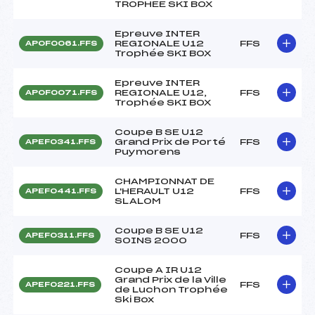
TROPHEE SKI BOX
Epreuve INTER
REGIONALE U12
FFS
APOF0061.FFS
Trophée SKI BOX
Epreuve INTER
REGIONALE U12,
FFS
APOF0071.FFS
Trophée SKI BOX
Coupe B SE U12
Grand Prix de Porté
FFS
APEF0341.FFS
Puymorens
CHAMPIONNAT DE
L'HERAULT U12
FFS
APEF0441.FFS
SLALOM
Coupe B SE U12
FFS
APEF0311.FFS
SOINS 2000
Coupe A IR U12
Grand Prix de la Ville
FFS
APEF0221.FFS
de Luchon Trophée
Ski Box