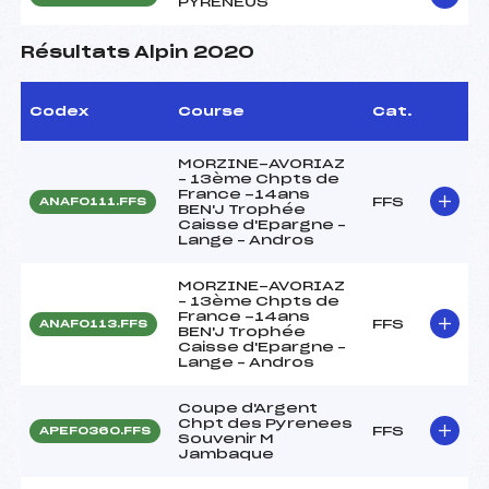
PYRÉNÉUS
Résultats Alpin 2020
Codex
Course
Cat.
MORZINE-AVORIAZ
– 13ème Chpts de
France -14ans
FFS
ANAF0111.FFS
BEN'J Trophée
Caisse d'Epargne –
Lange – Andros
MORZINE-AVORIAZ
– 13ème Chpts de
France -14ans
FFS
ANAF0113.FFS
BEN'J Trophée
Caisse d'Epargne –
Lange – Andros
Coupe d'Argent
Chpt des Pyrenees
FFS
APEF0360.FFS
Souvenir M
Jambaque