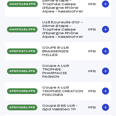
2ème étape –
Trophée Caisse
FFS
ANAF0162.FFS
d'Epargne Rhône
Alpes – Kassbohrer
U16 Ecureuils d'Or –
2ème étape –
Trophée Caisse
FFS
ANAF0161.FFS
d'Epargne Rhône
Alpes – Kassbohrer
COUPE B U16
BRASSERIES
FFS
APEF0371.FFS
MILLES
Coupe A U16
TROPHEE
FFS
APEF0351.FFS
PHARMACIE
PAGNON
Coupe A U16
TROPHEE CREATION
FFS
APEF0352.FFS
PISCINES
Coupe B SE U16 –
FFS
APEF0221.FFS
Gpd ViabElec TP