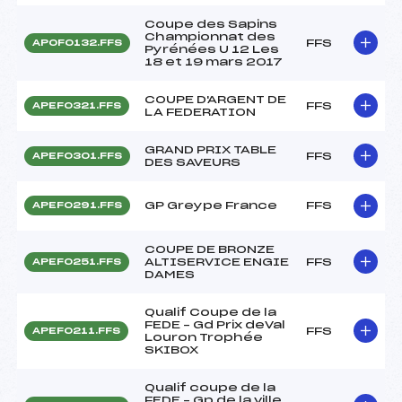
Coupe des Sapins
Championnat des
FFS
APOF0132.FFS
Pyrénées U 12 Les
18 et 19 mars 2017
COUPE D'ARGENT DE
FFS
APEF0321.FFS
LA FEDERATION
GRAND PRIX TABLE
FFS
APEF0301.FFS
DES SAVEURS
GP Greype France
FFS
APEF0291.FFS
COUPE DE BRONZE
ALTISERVICE ENGIE
FFS
APEF0251.FFS
DAMES
Qualif Coupe de la
FEDE – Gd Prix deVal
FFS
APEF0211.FFS
Louron Trophée
SKIBOX
Qualif coupe de la
FEDE – Gp de la ville