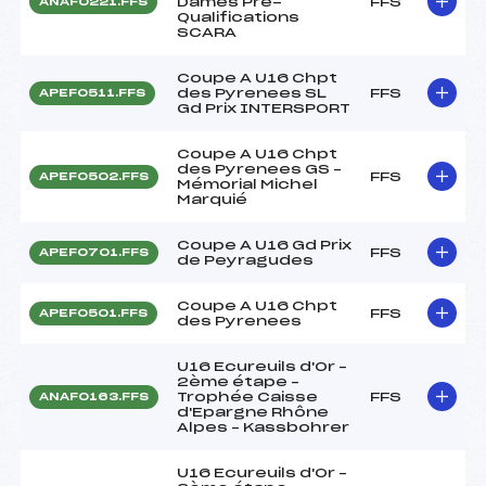
Dames Pré-
FFS
ANAF0221.FFS
Qualifications
SCARA
Coupe A U16 Chpt
des Pyrenees SL
FFS
APEF0511.FFS
Gd Prix INTERSPORT
Coupe A U16 Chpt
des Pyrenees GS –
FFS
APEF0502.FFS
Mémorial Michel
Marquié
Coupe A U16 Gd Prix
FFS
APEF0701.FFS
de Peyragudes
Coupe A U16 Chpt
FFS
APEF0501.FFS
des Pyrenees
U16 Ecureuils d'Or –
2ème étape –
Trophée Caisse
FFS
ANAF0163.FFS
d'Epargne Rhône
Alpes – Kassbohrer
U16 Ecureuils d'Or –