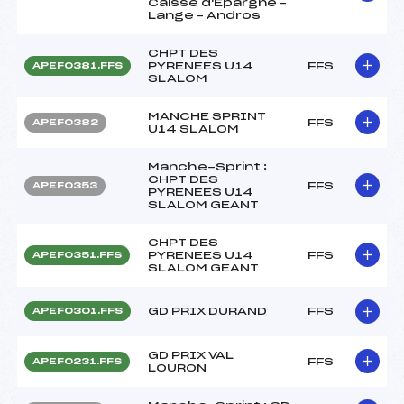
Caisse d'Epargne –
Lange – Andros
CHPT DES
PYRENEES U14
FFS
APEF0381.FFS
SLALOM
MANCHE SPRINT
FFS
APEF0382
U14 SLALOM
Manche-Sprint :
CHPT DES
FFS
APEF0353
PYRENEES U14
SLALOM GEANT
CHPT DES
PYRENEES U14
FFS
APEF0351.FFS
SLALOM GEANT
GD PRIX DURAND
FFS
APEF0301.FFS
GD PRIX VAL
FFS
APEF0231.FFS
LOURON