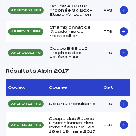
Coupe A IR U12
Trophée Ski Box –
FFS
APEF0251.FFS
Etape Val Louron
Championnat de
l'Académie de
FFS
APEF0171.FFS
Montpellier
Coupe B SE U12
Trophée des
FFS
APEF0131.FFS
Vallées d Ax
Résultats Alpin 2017
Codex
Course
Cat.
Gp GMD Menuiserie
FFS
APEF0411.FFS
Coupe des Sapins
Championnat des
FFS
APOF0131.FFS
Pyrénées U 12 Les
18 et 19 mars 2017