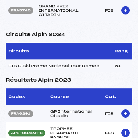
GRAND PRIX
INTERNATIONAL
FIS
FRA5745
CITADIN
Circuits Alpin 2024
Circuits
Rang
FIS C Ski Promo National Tour Dames
61
Résultats Alpin 2023
Codex
Course
Cat.
GP International
FIS
FRA6291
Citadin
TROPHEE
PHARMACIE
FFS
APEF0042.FFS
PAGNON