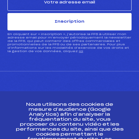
Inscription
En cliquant sur « inscription », j’autorise la FFS à utiliser mon
adresse email pour m’envoyer périodiquement la newsletter
de la FFS, qui peut contenir des offres commerciales et
promotionnelles de la FFS ou de ses partenaires. Pour plus
d’informations sur les modalités d’exercice de vos droits et
la gestion de vos données, cliquez
ici
CONTACT
Nous utilisons des cookies de
ESPACE PRESSE
mesure d’audience (Google
Analytics) afin d’analyser la
fréquentation du site, vous
Ressources
proposer du contenu vidéo et les
performances du site, ainsi que des
Pass’Neige
cookies permettant le
Projet sportif fédéral