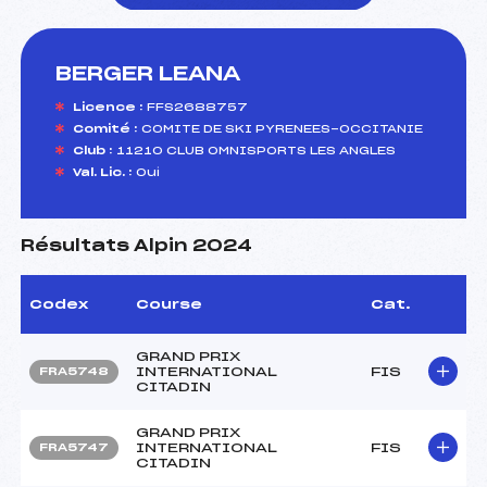
BERGER LEANA
foi(s) le ski
Licence :
FFS2688757
Comité :
COMITE DE SKI PYRENEES-OCCITANIE
Club :
11210 CLUB OMNISPORTS LES ANGLES
Val. Lic. :
Oui
Résultats Alpin 2024
Codex
Course
Cat.
GRAND PRIX
INTERNATIONAL
FIS
FRA5748
CITADIN
GRAND PRIX
INTERNATIONAL
FIS
FRA5747
CITADIN