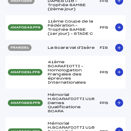
DAMES U16 –
FFS
ANAF0255
Trophée SAMSE
(2ème jour)
11ème Coupe de la
Fédération –
FFS
ANAF0242.FFS
Trophée SAMSE
(1er jour) – STADE C
La Scara Val d'Isère
FIS
FRA6291
41ème
SCARAFIOTTI –
Homologation
FFS
ANAF0231.FFS
Française des
épreuves
Internationales
Mémorial
H.SCARAFIOTTI U16
Dames
FFS
ANAF0223.FFS
Qualifications
SCARA
Mémorial
H.SCARAFIOTTI U16