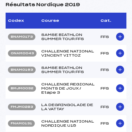
Résultats Nordique 2019
Codex
Course
Cat.
SAMSE BIATHLON
FFS
BNAM0173
SUMMER TOUR FFS
CHALLENGE NATIONAL
FFS
ONAM0043
VINCENT VITTOZ
SAMSE BIATHLON
FFS
BNAM0163
SUMMER TOUR FFS
CHALLENGE REGIONAL
MONTS DE JOUX /
FFS
BMJM0032
Etape 3
LA DEGRINGOLADE DE
FFS
FMJM0283
LA VATTAY
CHALLENGE NATIONAL
FFS
FNAM0131
NORDIQUE U15