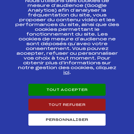
Nous utilisons des cookies de
ESPACE PRESSE
mesure d’audience (Google
Analytics) afin d’analyser la
fréquentation du site, vous
Ressources
proposer du contenu vidéo et les
performances du site, ainsi que des
Pass’Neige
cookies permettant le
Projet sportif fédéral
fonctionnement du site. Les
cookies de mesure d’audience ne
Projet de performance fédéral
sont déposés qu’avec votre
Antidopage
consentement. Vous pouvez
Pôle Développement, Formation, Suivi
accepter, refuser ou personnaliser
Scientifique
vos choix à tout moment. Pour
Listes ministérielles
obtenir plus d'informations sur
notre gestion des cookies, cliquez
Pôle vie de l’athlète
ici
.
Enseignement professionnel
Informatique et chronométrage
Circuits
TOUT ACCEPTER
Carrières
Développement des habiletés mentales
TOUT REFUSER
PERSONNALISER
© 2026 Fédération Française de Ski
Mentions légales
Politique de
confidentialité
Cookies