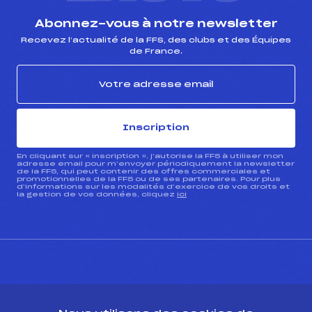
Abonnez-vous à notre newsletter
Recevez l’actualité de la FFS, des clubs et des Équipes
de France.
Inscription
En cliquant sur « inscription », j’autorise la FFS à utiliser mon
adresse email pour m’envoyer périodiquement la newsletter
de la FFS, qui peut contenir des offres commerciales et
promotionnelles de la FFS ou de ses partenaires. Pour plus
d’informations sur les modalités d’exercice de vos droits et
la gestion de vos données, cliquez
ici
CONTACT