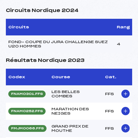
Circuits Nordique 2024
Circuits
Rang
FOND- COUPE DU JURA CHALLENGE SUEZ
4
U20 HOMMES
Résultats Nordique 2023
Codex
Course
Cat.
LES BELLES
FFS
FNAM0301.FFS
COMBES
MARATHON DES
FFS
FNAM0252.FFS
NEIGES
GRAND PRIX DE
FFS
FMJM0066.FFS
MOUTHE