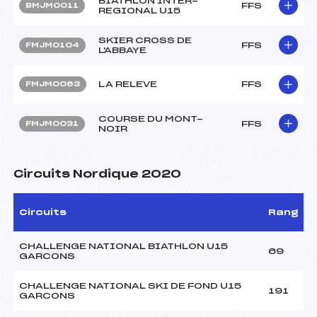
BIATHLON INTER-
FFS
BMJM0011
REGIONAL U15
SKIER CROSS DE
FFS
FMJM0104
L'ABBAYE
LA RELEVE
FFS
FMJM0063
COURSE DU MONT-
FFS
FMJM0031
NOIR
Circuits Nordique 2020
Circuits
Rang
CHALLENGE NATIONAL BIATHLON U15
69
GARCONS
CHALLENGE NATIONAL SKI DE FOND U15
191
GARCONS