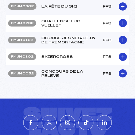
LA FÊTE DU SKI
FFS
FMJM0302
CHALLENGE LUC
FFS
FMJM0232
VUILLET
COURSE JEUNES/LE 15
FFS
FMJM0132
DE TREMONTAGNE
SKIERCROSS
FFS
FMJM0102
CONCOURS DE LA
FFS
FMJM0052
RELEVE
SUIVEZ
L'ACTU