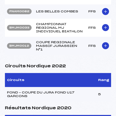
LES BELLES COMBES
FFS
FNAM0082
CHAMPIONNAT
REGIONAL MJ
FFS
BMJM0033
INDIVIDUEL BIATHLON
COUPE REGIONALE
MASSIF JURASSIEN
FFS
BMJM0012
N°1
Circuits Nordique 2022
Circuits
Rang
FOND – COUPE DU JURA FOND U17
5
GARCONS
Résultats Nordique 2020