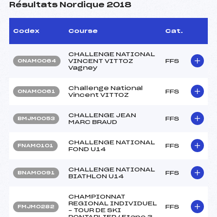
Résultats Nordique 2018
Codex
Course
Cat.
CHALLENGE NATIONAL
VINCENT VITTOZ
FFS
ONAM0064
Vagney
Challenge National
FFS
ONAM0061
Vincent VITTOZ
CHALLENGE JEAN
FFS
BMJM0053
MARC BRAUD
CHALLENGE NATIONAL
FFS
FNAM0101
FOND U14
CHALLENGE NATIONAL
FFS
BNAM0091
BIATHLON U14
CHAMPIONNAT
REGIONAL INDIVIDUEL
FFS
FMJM0282
– TOUR DE SKI
PONTARLIER / Etape 3