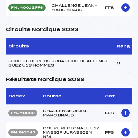
CHALLENGE JEAN-
FFS
FMJM0012.FFS
MARC BRAUD
Circuits Nordique 2023
Circuits
Rang
FOND – COUPE DU JURA FOND CHALLENGE
3
SUEZ U18 HOMMES
Résultats Nordique 2022
Codex
Course
Cat.
CHALLENGE JEAN-
FFS
FMJM0202
MARC BRAUD
COUPE REGIONALE U17
MASSIF JURASSIEN
FFS
BMJM0043
N°4