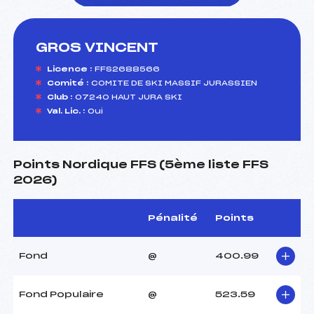
GROS VINCENT
foi(s) le ski
Licence :
FFS2688566
Comité :
COMITE DE SKI MASSIF JURASSIEN
Club :
07240 HAUT JURA SKI
Val. Lic. :
Oui
Points Nordique FFS (5ème liste FFS
2026)
Pénalité
Points
Fond
@
400.99
Fond Populaire
@
523.59