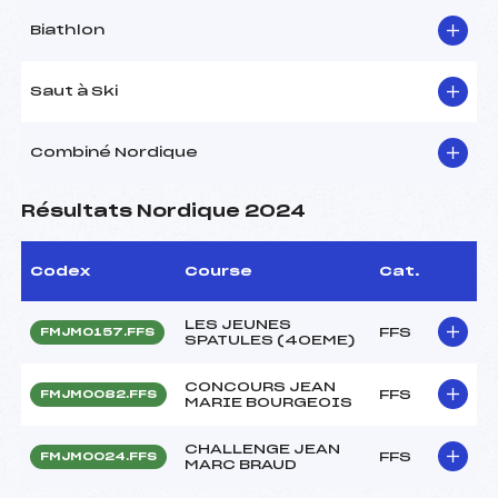
Biathlon
Saut à Ski
Combiné Nordique
Résultats Nordique 2024
Codex
Course
Cat.
LES JEUNES
FFS
FMJM0157.FFS
SPATULES (40EME)
CONCOURS JEAN
FFS
FMJM0082.FFS
MARIE BOURGEOIS
CHALLENGE JEAN
FFS
FMJM0024.FFS
MARC BRAUD