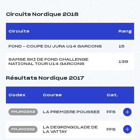
Circuits Nordique 2018
Circuits
Rang
FOND – COUPE DU JURA U14 GARCONS
15
SAMSE SKI DE FOND CHALLENGE
139
NATIONAL TOUR U14 GARCONS
Résultats Nordique 2017
Codex
Course
Cat.
LA PREMIERE POUSSEE
FFS
FMJM0342
LA DEGRINGOLADE DE
FFS
FMJM0332
LA VATTAY