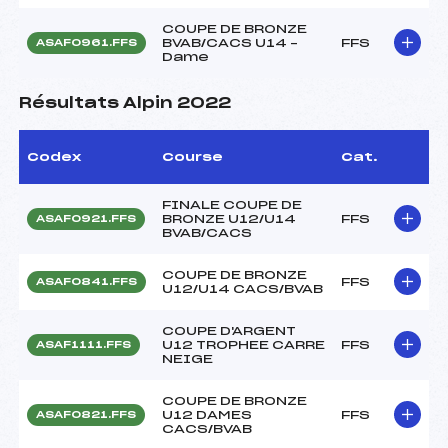
COUPE DE BRONZE
BVAB/CACS U14 –
FFS
ASAF0961.FFS
Dame
Résultats Alpin 2022
Codex
Course
Cat.
FINALE COUPE DE
BRONZE U12/U14
FFS
ASAF0921.FFS
BVAB/CACS
COUPE DE BRONZE
FFS
ASAF0841.FFS
U12/U14 CACS/BVAB
COUPE D'ARGENT
U12 TROPHEE CARRE
FFS
ASAF1111.FFS
NEIGE
COUPE DE BRONZE
U12 DAMES
FFS
ASAF0821.FFS
CACS/BVAB