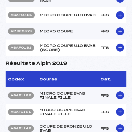
BVAB
MICRO COUPE U10 BVAB
FFS
ASAF0481
MICRO COUPE
FFS
AMBF0571
MICRO COUPE U10 BVAB
FFS
ASAF0181
(SCOBE)
Résultats Alpin 2019
Codex
Course
Cat.
MICRO COUPE BVAB
FFS
ASAF1182
FINALE FILLE
MICRO COUPE BVAB
FFS
ASAF1181
FINALE FILLE
COUPE DE BRONZE U10
FFS
ASAF1142
BVAB