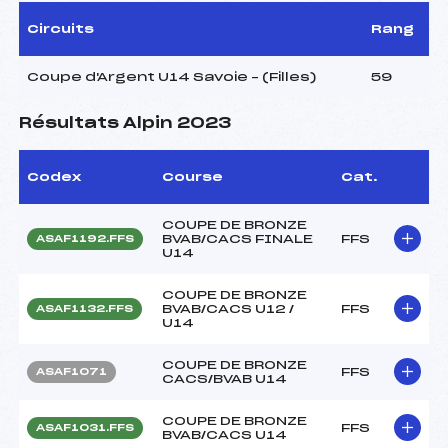
Circuits
Rang
Coupe d'Argent U14 Savoie – (Filles)
59
Résultats Alpin 2023
Codex
Course
Cat.
COUPE DE BRONZE
BVAB/CACS FINALE
FFS
ASAF1192.FFS
U14
COUPE DE BRONZE
BVAB/CACS U12 /
FFS
ASAF1132.FFS
U14
COUPE DE BRONZE
FFS
ASAF1071
CACS/BVAB U14
COUPE DE BRONZE
FFS
ASAF1031.FFS
BVAB/CACS U14