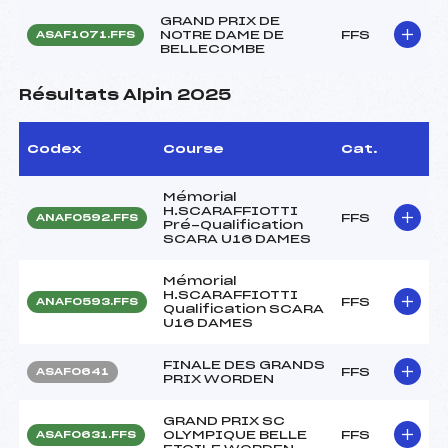
GRAND PRIX DE
NOTRE DAME DE
FFS
ASAF1071.FFS
BELLECOMBE
Résultats Alpin 2025
Codex
Course
Cat.
Mémorial
H.SCARAFFIOTTI
FFS
ANAF0592.FFS
Pré-Qualification
SCARA U16 DAMES
Mémorial
H.SCARAFFIOTTI
FFS
ANAF0593.FFS
Qualification SCARA
U16 DAMES
FINALE DES GRANDS
FFS
ASAF0641
PRIX WORDEN
GRAND PRIX SC
OLYMPIQUE BELLE
FFS
ASAF0631.FFS