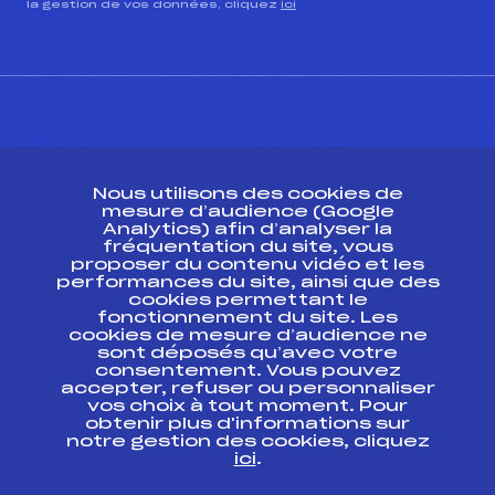
la gestion de vos données, cliquez
ici
CONTACT
Nous utilisons des cookies de
ESPACE PRESSE
mesure d’audience (Google
Analytics) afin d’analyser la
fréquentation du site, vous
Ressources
proposer du contenu vidéo et les
performances du site, ainsi que des
Pass’Neige
cookies permettant le
Projet sportif fédéral
fonctionnement du site. Les
cookies de mesure d’audience ne
Projet de performance fédéral
sont déposés qu’avec votre
Antidopage
consentement. Vous pouvez
Pôle Développement, Formation, Suivi
accepter, refuser ou personnaliser
Scientifique
vos choix à tout moment. Pour
Listes ministérielles
obtenir plus d'informations sur
notre gestion des cookies, cliquez
Pôle vie de l’athlète
ici
.
Enseignement professionnel