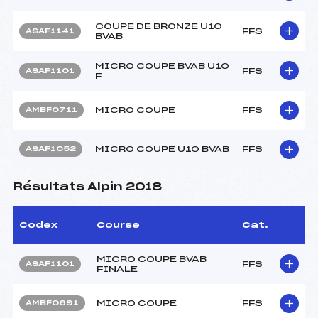
COUPE DE BRONZE U10
FFS
ASAF1141
BVAB
MICRO COUPE BVAB U10
FFS
ASAF1101
F
MICRO COUPE
FFS
AMBF0711
MICRO COUPE U10 BVAB
FFS
ASAF1052
Résultats Alpin 2018
Codex
Course
Cat.
MICRO COUPE BVAB
FFS
ASAF1101
FINALE
MICRO COUPE
FFS
AMBF0691