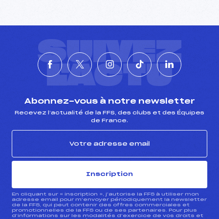
SUIVEZ
L'ACTU
Abonnez-vous à notre newsletter
Recevez l’actualité de la FFS, des clubs et des Équipes
de France.
Inscription
En cliquant sur « inscription », j’autorise la FFS à utiliser mon
adresse email pour m’envoyer périodiquement la newsletter
de la FFS, qui peut contenir des offres commerciales et
promotionnelles de la FFS ou de ses partenaires. Pour plus
d’informations sur les modalités d’exercice de vos droits et