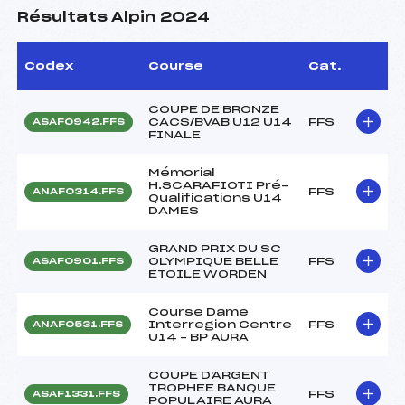
Résultats Alpin 2024
Codex
Course
Cat.
COUPE DE BRONZE
CACS/BVAB U12 U14
FFS
ASAF0942.FFS
FINALE
Mémorial
H.SCARAFIOTI Pré-
FFS
ANAF0314.FFS
Qualifications U14
DAMES
GRAND PRIX DU SC
OLYMPIQUE BELLE
FFS
ASAF0901.FFS
ETOILE WORDEN
Course Dame
Interregion Centre
FFS
ANAF0531.FFS
U14 – BP AURA
COUPE D'ARGENT
TROPHEE BANQUE
FFS
ASAF1331.FFS
POPULAIRE AURA