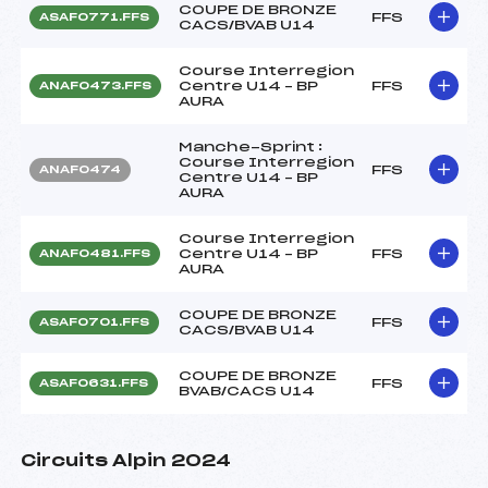
COUPE DE BRONZE
FFS
ASAF0771.FFS
CACS/BVAB U14
Course Interregion
Centre U14 – BP
FFS
ANAF0473.FFS
AURA
Manche-Sprint :
Course Interregion
FFS
ANAF0474
Centre U14 – BP
AURA
Course Interregion
Centre U14 – BP
FFS
ANAF0481.FFS
AURA
COUPE DE BRONZE
FFS
ASAF0701.FFS
CACS/BVAB U14
COUPE DE BRONZE
FFS
ASAF0631.FFS
BVAB/CACS U14
Circuits Alpin 2024