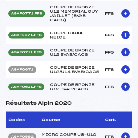
COUPE DE BRONZE
U12 MEMORIAL GUY
FFS
ASAF0771.FFS
JAILLET (BVAB
CACS)
COUPE CARRE
FFS
ASAF1071.FFS
NEIGE
COUPE DE BRONZE
FFS
ASAF0711.FFS
U12 BVAB/CACS
COUPE DE BRONZE
FFS
ASAF0671
U12/U14 BVAB/CACS
COUPE DE BRONZE
FFS
ASAF0611.FFS
U12 BVAB/CACS
Résultats Alpin 2020
Codex
Course
Cat.
MICRO COUPE U8-U10
FFS
ASAF0592