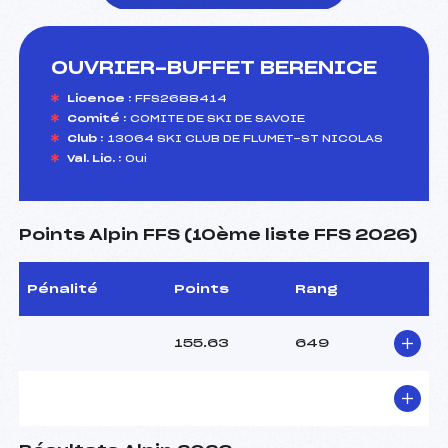
OUVRIER-BUFFET BERENICE
foi(s) le ski
Licence :
FFS2688414
Comité :
COMITE DE SKI DE SAVOIE
Club :
13064 SKI CLUB DE FLUMET-ST NICOLAS
Val. Lic. :
Oui
Points Alpin FFS (10ème liste FFS 2026)
Pénalité
Points
Rang
155.63
649