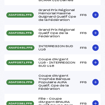
SCARA U16 Dames
Grand Prix Régional
Mémorial Maxime
FFS
ADAF0531.FFS
Guignard Qualif Cpe
de la Fédération
Grand Prix Régional
Qualif Cpe de la
FFS
ADAF0521.FFS
Fédération
INTERREGION SUD
FFS
ANAF0491.FFS
U16
Coupe d'Argent
U16 – INTERREGION
FFS
AAPF0571.FFS
SUD U16
Coupe d'Argent
Trophée Banque
Populaire AURA
FFS
ADAF0601.FFS
Qualif. Cpe de la
Fédération
Fille – Coupe
d'Argent BPAURA
FFS
ADAF0381.FFS