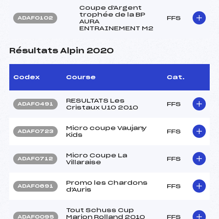
Coupe d'Argent
trophée de la BP
FFS
ADAF0102
AURA
ENTRAINEMENT M2
Résultats Alpin 2020
Codex
Course
Cat.
RESULTATS Les
FFS
ADAF0491
Cristaux U10 2010
Micro coupe Vaujany
FFS
ADAF0723
Kids
Micro Coupe La
FFS
ADAF0712
Villaraise
Promo les Chardons
FFS
ADAF0691
d'Auris
Tout Schuss Cup
Marion Rolland 2010
FFS
ADAF0095