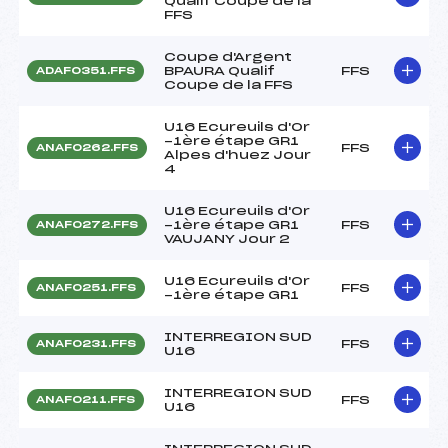
Qualif Coupe de la
FFS
Coupe d'Argent
BPAURA Qualif
FFS
ADAF0351.FFS
Coupe de la FFS
U16 Ecureuils d'Or
-1ère étape GR1
FFS
ANAF0262.FFS
Alpes d'huez Jour
4
U16 Ecureuils d'Or
-1ère étape GR1
FFS
ANAF0272.FFS
VAUJANY Jour 2
U16 Ecureuils d'Or
FFS
ANAF0251.FFS
-1ère étape GR1
INTERREGION SUD
FFS
ANAF0231.FFS
U16
INTERREGION SUD
FFS
ANAF0211.FFS
U16