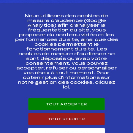
CONTACT
Nous utilisons des cookies de
ESPACE PRESSE
mesure d’audience (Google
Analytics) afin d’analyser la
fréquentation du site, vous
Ressources
proposer du contenu vidéo et les
performances du site, ainsi que des
Pass’Neige
cookies permettant le
Projet sportif fédéral
fonctionnement du site. Les
cookies de mesure d’audience ne
Projet de performance fédéral
sont déposés qu’avec votre
Antidopage
consentement. Vous pouvez
Pôle Développement, Formation, Suivi
accepter, refuser ou personnaliser
Scientifique
vos choix à tout moment. Pour
Listes ministérielles
obtenir plus d'informations sur
notre gestion des cookies, cliquez
Pôle vie de l’athlète
ici
.
Enseignement professionnel
Informatique et chronométrage
Circuits
TOUT ACCEPTER
Carrières
Développement des habiletés mentales
TOUT REFUSER