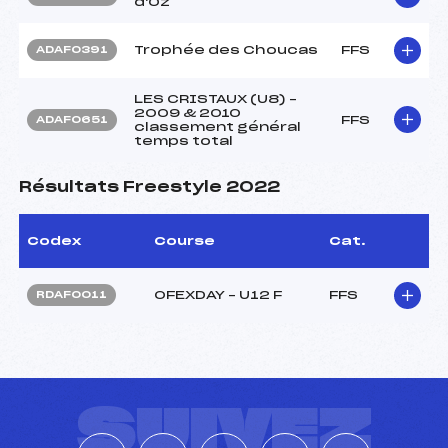
d'Oz
Trophée des Choucas
FFS
ADAF0391
LES CRISTAUX (U8) –
2009 & 2010
FFS
ADAF0651
classement général
temps total
Résultats Freestyle 2022
Codex
Course
Cat.
OFEXDAY – U12 F
FFS
RDAF0011
SUIVEZ