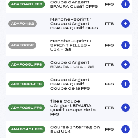
Coupe d'Argent
FFS
ADAF0481.FFS
BPAURA Qualif CFFS
Manche-Sprint :
Coupe d'Argent
FFS
ADAF0482
BPAURA Qualif CFFS
Manche-Sprint :
SPRINT FILLES –
FFS
ADAF0652
U14 – GS
Coupe d'Argent
FFS
ADAF0651.FFS
BPAURA – U14 – GS
Coupe d'Argent
BPAURA Qualif
FFS
ADAF0321.FFS
Coupe de la FFS
filles Coupe
d'Argent BPAURA
FFS
ADAF0261.FFS
Qualif Coupe de la
FFS
Course Interregion
FFS
ANAF0401.FFS
Sud U14