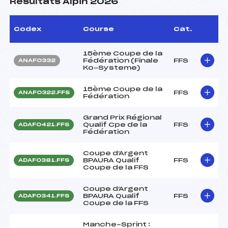
Résultats Alpin 2026
Codex
Course
Cat.
15ème Coupe de la
Fédération (Finale
FFS
ANAF0332
Ko-Systeme)
15ème Coupe de la
FFS
ANAF0322.FFS
Fédération
Grand Prix Régional
Qualif Cpe de la
FFS
ADAF0421.FFS
Fédération
Coupe d'Argent
BPAURA Qualif
FFS
ADAF0381.FFS
Coupe de la FFS
Coupe d'Argent
BPAURA Qualif
FFS
ADAF0341.FFS
Coupe de la FFS
Manche-Sprint :