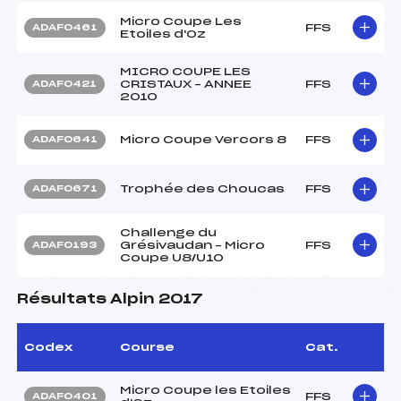
Micro Coupe Les
FFS
ADAF0461
Etoiles d'Oz
MICRO COUPE LES
CRISTAUX – ANNEE
FFS
ADAF0421
2010
Micro Coupe Vercors 8
FFS
ADAF0641
Trophée des Choucas
FFS
ADAF0671
Challenge du
Grésivaudan – Micro
FFS
ADAF0193
Coupe U8/U10
Résultats Alpin 2017
Codex
Course
Cat.
Micro Coupe les Etoiles
FFS
ADAF0401