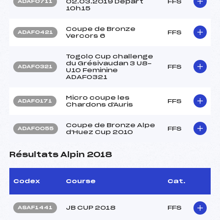
02.03.2019 Départ
FFS
ADAF0711
10h15
Coupe de Bronze
FFS
ADAF0421
Vercors 6
Togolo Cup challenge
du Grésivaudan 3 U8-
FFS
ADAF0321
U10 Feminine
ADAF0321
Micro coupe les
FFS
ADAF0171
Chardons d'Auris
Coupe de Bronze Alpe
FFS
ADAF0055
d'Huez Cup 2010
Résultats Alpin 2018
Codex
Course
Cat.
JB CUP 2018
FFS
ASAF1441