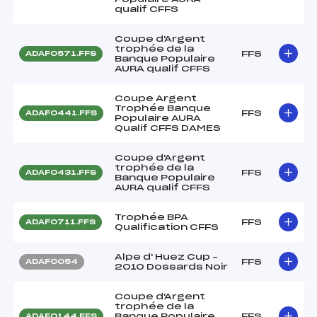
qualif CFFS
Coupe d'Argent
trophée de la
FFS
ADAF0571.FFS
Banque Populaire
AURA qualif CFFS
Coupe Argent
Trophée Banque
FFS
ADAF0441.FFS
Populaire AURA
Qualif CFFS DAMES
Coupe d'Argent
trophée de la
FFS
ADAF0431.FFS
Banque Populaire
AURA qualif CFFS
Trophée BPA
FFS
ADAF0711.FFS
Qualification CFFS
Alpe d' Huez Cup –
FFS
ADAF0054
2010 Dossards Noir
Coupe d'Argent
trophée de la
Banque Populaire
FFS
ADAF0144.FFS