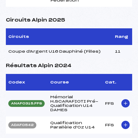
Fédération
Circuits Alpin 2025
Circuits
Rang
Coupe d'Argent U16 Dauphiné (Filles)
11
Résultats Alpin 2024
Codex
Course
Cat.
Mémorial
H.SCARAFIOTI Pré-
FFS
ANAF0315.FFS
Qualification U14
DAMES
Qualification
FFS
ADAF0542
Parallèle d'Oz U14