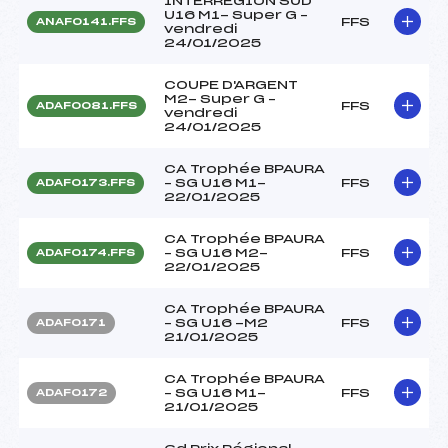
INTERREGION SUD
U16 M1- Super G –
FFS
ANAF0141.FFS
vendredi
24/01/2025
COUPE D'ARGENT
M2- Super G –
FFS
ADAF0081.FFS
vendredi
24/01/2025
CA Trophée BPAURA
– SG U16 M1-
FFS
ADAF0173.FFS
22/01/2025
CA Trophée BPAURA
– SG U16 M2-
FFS
ADAF0174.FFS
22/01/2025
CA Trophée BPAURA
– SG U16 -M2
FFS
ADAF0171
21/01/2025
CA Trophée BPAURA
– SG U16 M1-
FFS
ADAF0172
21/01/2025