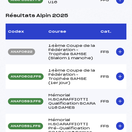
U16
Résultats Alpin 2025
Codex
Course
Cat.
14ème Coupe de la
Fédération –
FFS
ANAF0622
Trophée SAMSE
(Slalom 1 manche)
14ème Coupe de la
Fédération –
FFS
ANAF0602.FFS
Trophée SAMSE
(1er jour)
Mémorial
H.SCARAFFIOTTI
FFS
ANAF0593.FFS
Qualification SCARA
U16 DAMES
Mémorial
H.SCARAFFIOTTI
FFS
ANAF0591.FFS
Pré-Qualification