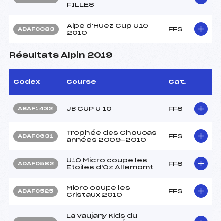
FILLES
Alpe d'Huez Cup U10
FFS
ADAF0083
2010
Résultats Alpin 2019
Codex
Course
Cat.
JB CUP U 10
FFS
ASAF1432
Trophée des Choucas
FFS
ADAF0631
années 2009-2010
U10 Micro coupe les
FFS
ADAF0582
Etoiles d'Oz Allemomt
Micro coupe les
FFS
ADAF0525
Cristaux 2010
La Vaujany Kids du