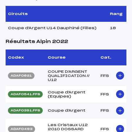
Circuits
Rang
Coupe d'Argent U14 Dauphiné (Filles)
18
Résultats Alpin 2022
Codex
Course
Cat.
COUPE D'ARGENT
QUALIFICATION //
FFS
ADAF0621
U12
Coupe d'Argent
FFS
ADAF0541.FFS
(Equipes)
Coupe d'Argent
FFS
ADAF0391.FFS
Les Cristaux U12
2010 DOSSARD
FFS
ADAF0493