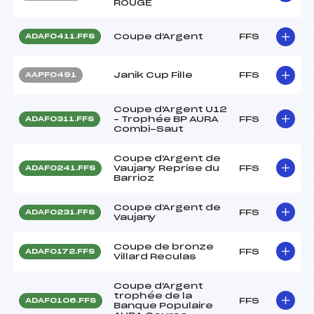
ROUGE
Coupe d'Argent
FFS
ADAF0411.FFS
Janik Cup Fille
FFS
AAPF0491
Coupe d'Argent U12
– Trophée BP AURA
FFS
ADAF0311.FFS
Combi-Saut
Coupe d'Argent de
Vaujany Reprise du
FFS
ADAF0241.FFS
Barrioz
Coupe d'Argent de
FFS
ADAF0231.FFS
Vaujany
Coupe de bronze
FFS
ADAF0172.FFS
Villard Reculas
Coupe d'Argent
trophée de la
FFS
ADAF0106.FFS
Banque Populaire