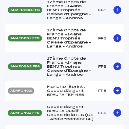
17ème Chpts de
France -14ans
BEN'J Trophée
FFS
ANAF0293.FFS
Caisse d'Epargne –
Lange – Andros
17ème Chpts de
France -14ans
BEN'J Trophée
FFS
ANAF0291.FFS
Caisse d'Epargne –
Lange – Andros
17ème Chpts de
France -14ans
BEN'J Trophée
FFS
ANAF0292.FFS
Caisse d'Epargne –
Lange – Andros
Manche-Sprint :
Coupe d'Argent
FFS
ADAF0402
BPAURA FEMMES
Coupe d'Argent
BPAURA Qualif
FFS
ADAF0401.FFS
Coupe de la FFS (GS
– Anciennement SL)