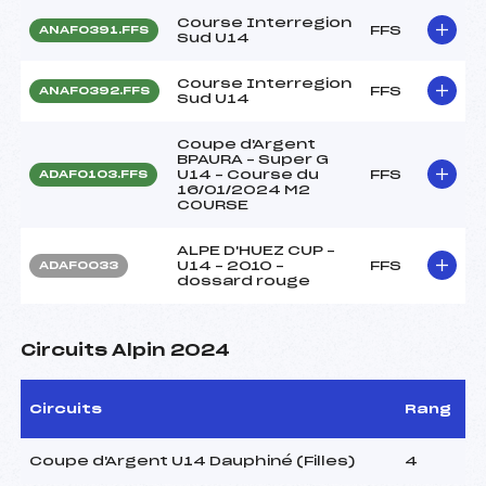
Course Interregion
FFS
ANAF0391.FFS
Sud U14
Course Interregion
FFS
ANAF0392.FFS
Sud U14
Coupe d'Argent
BPAURA – Super G
U14 – Course du
FFS
ADAF0103.FFS
16/01/2024 M2
COURSE
ALPE D'HUEZ CUP –
U14 – 2010 –
FFS
ADAF0033
dossard rouge
Circuits Alpin 2024
Circuits
Rang
Coupe d'Argent U14 Dauphiné (Filles)
4