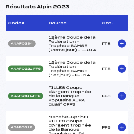
Résultats Alpin 2023
Codex
Course
Cat.
12ème Coupe de la
Fédération –
FFS
ANAF0234
Trophée SAMSE
(2eme jour) – F-U14
12ème Coupe de la
Fédération –
FFS
ANAF0221.FFS
Trophée SAMSE
(1er jour) – F-U14
FILLES Coupe
d'Argent trophée
de la Banque
FFS
ADAF0611.FFS
Populaire AURA
qualif CFFS
Manche-Sprint :
FILLES Coupe
d'Argent trophée
FFS
ADAF0612
de la Banque
Populaire AURA