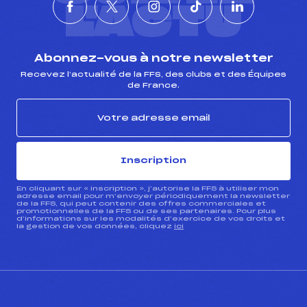
L'ACTU
Abonnez-vous à notre newsletter
Recevez l’actualité de la FFS, des clubs et des Équipes
de France.
Inscription
En cliquant sur « inscription », j’autorise la FFS à utiliser mon
adresse email pour m’envoyer périodiquement la newsletter
de la FFS, qui peut contenir des offres commerciales et
promotionnelles de la FFS ou de ses partenaires. Pour plus
d’informations sur les modalités d’exercice de vos droits et
la gestion de vos données, cliquez
ici