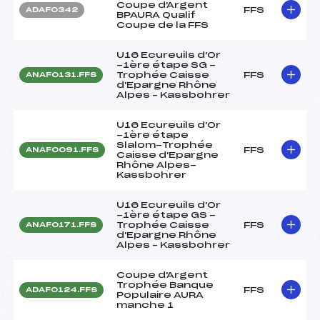
Coupe d'Argent
FFS
ADAF0342
BPAURA Qualif
Coupe de la FFS
U16 Ecureuils d'Or
-1ère étape SG -
Trophée Caisse
FFS
ANAF0131.FFS
d'Epargne Rhône
Alpes – Kassbohrer
U16 Ecureuils d'Or
-1ère étape
Slalom-Trophée
FFS
ANAF0091.FFS
Caisse d'Epargne
Rhône Alpes-
Kassbohrer
U16 Ecureuils d'Or
-1ère étape GS -
Trophée Caisse
FFS
ANAF0171.FFS
d'Epargne Rhône
Alpes – Kassbohrer
Coupe d'Argent
Trophée Banque
FFS
ADAF0124.FFS
Populaire AURA
manche 1