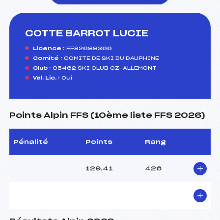
COTTE BARROT LUCIE
foi(s) le ski
Licence :
FFS2688366
Comité :
COMITE DE SKI DU DAUPHINE
Club :
05462 SKI CLUB OZ-ALLEMONT
Val. Lic. :
Oui
Points Alpin FFS (10ème liste FFS 2026)
Pénalité
Points
Rang
129.41
426