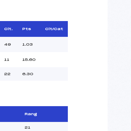
Clt.
Pts
Clt/Cat
49
1.03
11
15.60
22
6.30
Rang
21