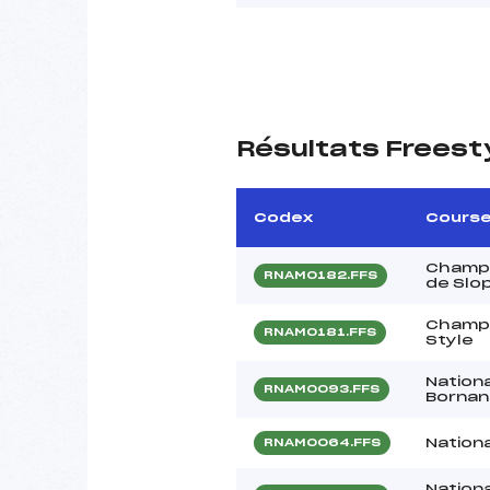
Résultats Freest
Codex
Cours
Champi
RNAM0182.FFS
de Slo
Champi
RNAM0181.FFS
Style
Nationa
RNAM0093.FFS
Borna
Nation
RNAM0064.FFS
Nationa