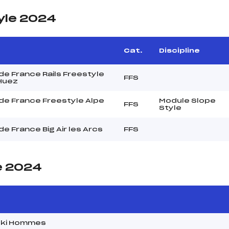
yle 2024
Cat.
Discipline
e France Rails Freestyle
FFS
'Huez
de France Freestyle Alpe
Module Slope
FFS
Style
e France Big Air les Arcs
FFS
le 2024
ski Hommes