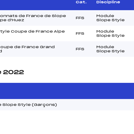
Cat.
Discipline
onnats de France de Slope
Module
FFS
lpe d'Huez
Slope Style
tyle Coupe de France Alpe
Module
FFS
Slope Style
 Coupe de France Grand
Module
FFS
d
Slope Style
e 2022
 Slope Style (Garçons)