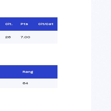
Clt.
Pts
Clt/Cat
26
7.00
Rang
64