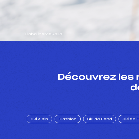
Fiche individuelle
Découvrez les 
d
Ski Alpin
Biathlon
Ski de Fond
Ski de 