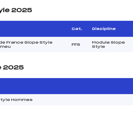
yle 2025
Cat.
Discipline
e France Slope Style
Module Slope
FFS
omeu
Style
e 2025
style Hommes