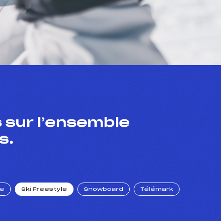
 sur l’ensemble
s.
ue
Ski Freestyle
Snowboard
Télémark