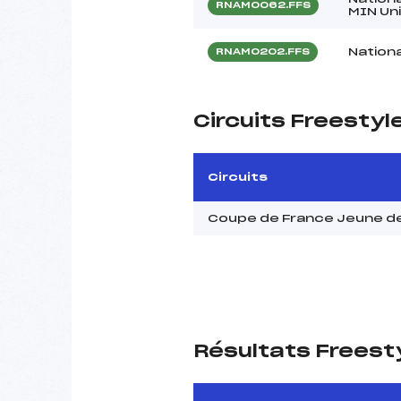
RNAM0062.FFS
MIN Un
Nationa
RNAM0202.FFS
Circuits Freestyl
Circuits
Coupe de France Jeune de
Résultats Freest