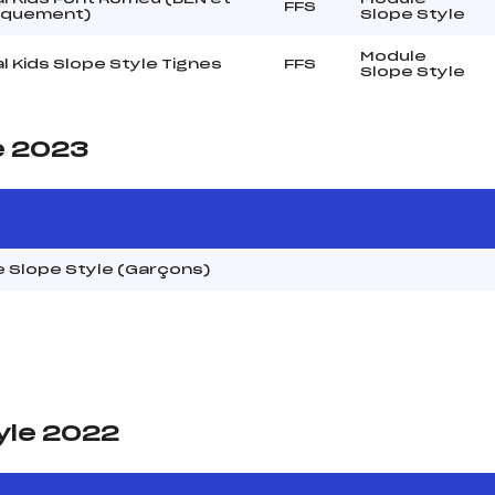
FFS
iquement)
Slope Style
Module
l Kids Slope Style Tignes
FFS
Slope Style
e 2023
 Slope Style (Garçons)
yle 2022