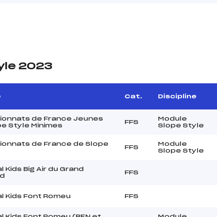
yle 2023
e
Cat.
Discipline
onnats de France Jeunes
Module
FFS
pe Style Minimes
Slope Style
onnats de France de Slope
Module
FFS
Slope Style
l Kids Big Air du Grand
FFS
nd
al Kids Font Romeu
FFS
l Kids Font Romeu (BEN et
Module