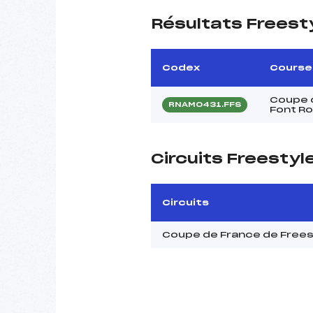
Résultats Freest
Codex
Course
Coupe d
RNAM0431.FFS
Font R
Circuits Freestyl
Circuits
Coupe de France de Free