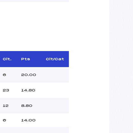
Clt.
Pts
Clt/Cat
6
20.00
23
14.80
12
8.80
6
14.00