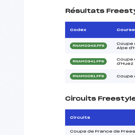
Résultats Freest
Codex
Course
Coupe d
RNAM0342.FFS
Alpe d
Coupe 
RNAM0341.FFS
d'Huez
Coupe d
RNAM0051.FFS
Circuits Freesty
Circuits
Coupe de France de Free