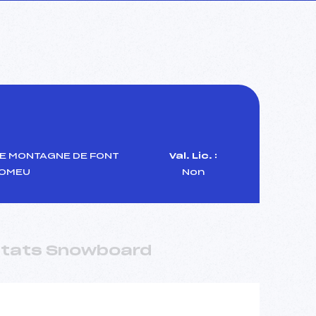
E MONTAGNE DE FONT
Val. Lic. :
OMEU
Non
ltats Snowboard