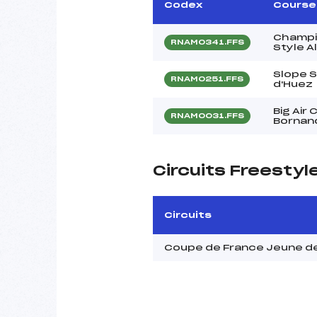
Codex
Course
Champi
RNAM0341.FFS
Style A
Slope S
RNAM0251.FFS
d'Huez
Big Air
RNAM0031.FFS
Bornan
Circuits Freestyl
Circuits
Coupe de France Jeune de