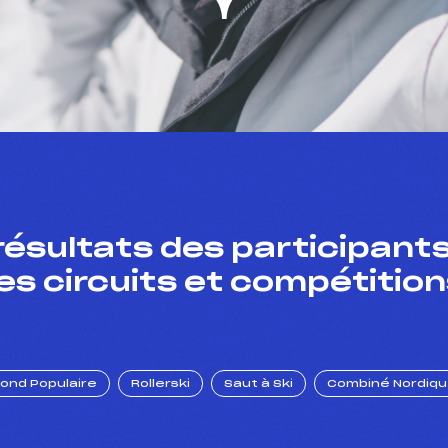
résultats des participants
es circuits et compétition
Fond Populaire
Rollerski
Saut à Ski
Combiné Nordiq