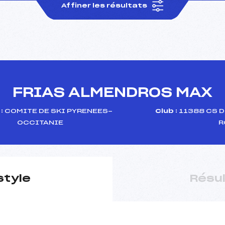
Affiner les résultats
FRIAS ALMENDROS MAX
:
COMITE DE SKI PYRENEES-
Club :
11388 CS D
OCCITANIE
R
style
Résu