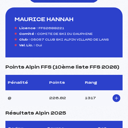
MAURICE HANNAH
foi(s) le ski
Licence :
FFS2688221
Comité :
COMITE DE SKI DU DAUPHINE
Club :
05057 CLUB SKI ALPIN VILLARD DE LANS
Val. Lic. :
Oui
Points Alpin FFS (10ème liste FFS 2026)
Pénalité
Points
Rang
@
226.82
1317
Résultats Alpin 2025