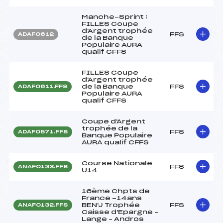
Manche-Sprint :
FILLES Coupe
d'Argent trophée
FFS
ADAF0612
de la Banque
Populaire AURA
qualif CFFS
FILLES Coupe
d'Argent trophée
de la Banque
FFS
ADAF0611.FFS
Populaire AURA
qualif CFFS
Coupe d'Argent
trophée de la
FFS
ADAF0571.FFS
Banque Populaire
AURA qualif CFFS
Course Nationale
FFS
ANAF0133.FFS
U14
16ème Chpts de
France -14ans
BEN'J Trophée
FFS
ANAF0132.FFS
Caisse d'Epargne –
Lange – Andros