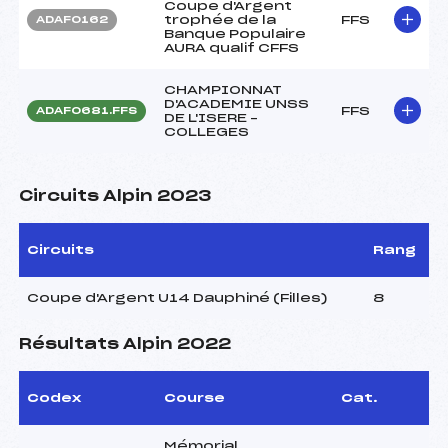
Coupe d'Argent
trophée de la
FFS
ADAF0162
Banque Populaire
AURA qualif CFFS
CHAMPIONNAT
D'ACADEMIE UNSS
FFS
ADAF0681.FFS
DE L'ISERE –
COLLEGES
Circuits Alpin 2023
Circuits
Rang
Coupe d'Argent U14 Dauphiné (Filles)
8
Résultats Alpin 2022
Codex
Course
Cat.
Mémorial