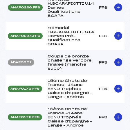
H.SCARAFIOTTI U14
Dames
FFS
ANAF0226.FFS
Qualifications
SCARA
Mémorial
H.SCARAFIOTTI U14
Dames Pré-
FFS
ANAF0224.FFS
Qualifications
SCARA
Coupe de bronze
challenge Vercors
FFS
ADAF0601
finales (manche
supp)
15ème Chpts de
France -14ans
BEN'J Trophée
FFS
ANAF0173.FFS
Caisse d'Epargne –
Lange – Andros
15ème Chpts de
France -14ans
BEN'J Trophée
FFS
ANAF0172.FFS
Caisse d'Epargne –
Lange – Andros