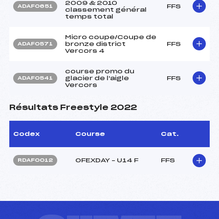
2009 & 2010
FFS
ADAF0651
classement général
temps total
Micro coupe/Coupe de
bronze district
FFS
ADAF0571
Vercors 4
course promo du
glacier de l'aigle
FFS
ADAF0541
Vercors
Résultats Freestyle 2022
Codex
Course
Cat.
OFEXDAY – U14 F
FFS
RDAF0012