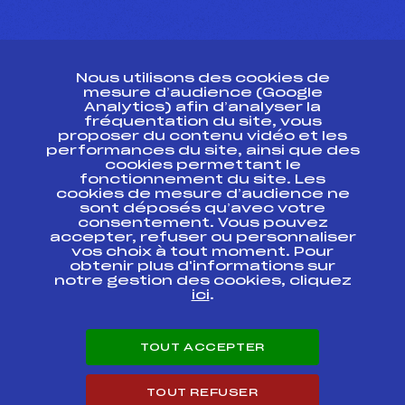
CONTACT
Nous utilisons des cookies de
ESPACE PRESSE
mesure d’audience (Google
Analytics) afin d’analyser la
fréquentation du site, vous
Ressources
proposer du contenu vidéo et les
performances du site, ainsi que des
Pass’Neige
cookies permettant le
Projet sportif fédéral
fonctionnement du site. Les
cookies de mesure d’audience ne
Projet de performance fédéral
sont déposés qu’avec votre
Antidopage
consentement. Vous pouvez
Pôle Développement, Formation, Suivi
accepter, refuser ou personnaliser
Scientifique
vos choix à tout moment. Pour
Listes ministérielles
obtenir plus d'informations sur
notre gestion des cookies, cliquez
Pôle vie de l’athlète
ici
.
Enseignement professionnel
Informatique et chronométrage
Circuits
TOUT ACCEPTER
Carrières
Développement des habiletés mentales
TOUT REFUSER