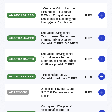
16ème Chpts de
France -14ans
BEN'J Trophée
FFS
ANAF0131.FFS
Caisse d'Epargne –
Lange – Andros
Coupe Argent
Trophée Banque
FFS
ADAF0441.FFS
Populaire AURA
Qualif CFFS DAMES
Coupe d'Argent
trophée de la
FFS
ADAF0431.FFS
Banque Populaire
AURA qualif CFFS
Trophée BPA
FFS
ADAF0711.FFS
Qualification CFFS
Alpe d' Huez Cup –
2009 Dossards
FFS
ADAF0052
Noir
Coupe d'Argent
trophée de la