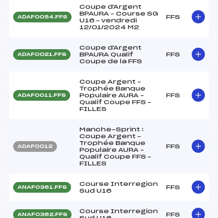
Coupe d'Argent
BPAURA – Course SG
FFS
ADAF0054.FFS
U16 – vendredi
12/01/2024 M2
Coupe d'Argent
BPAURA Qualif
FFS
ADAF0021.FFS
Coupe de la FFS
Coupe Argent –
Trophée Banque
Populaire AURA –
FFS
ADAF0011.FFS
Qualif Coupe FFS –
FILLES
Manche-Sprint :
Coupe Argent –
Trophée Banque
FFS
ADAF0012
Populaire AURA –
Qualif Coupe FFS –
FILLES
Course Interregion
FFS
ANAF0361.FFS
Sud U16
Course Interregion
FFS
ANAF0362.FFS
Sud U16