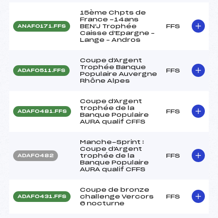
15ème Chpts de
France -14ans
BEN'J Trophée
FFS
ANAF0171.FFS
Caisse d'Epargne –
Lange – Andros
Coupe d'Argent
Trophée Banque
FFS
ADAF0511.FFS
Populaire Auvergne
Rhône Alpes
Coupe d'Argent
trophée de la
FFS
ADAF0481.FFS
Banque Populaire
AURA qualif CFFS
Manche-Sprint :
Coupe d'Argent
trophée de la
FFS
ADAF0482
Banque Populaire
AURA qualif CFFS
Coupe de bronze
challenge Vercors
FFS
ADAF0431.FFS
6 nocturne