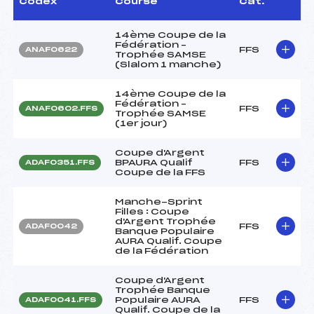
Codex
Course
Cat.
14ème Coupe de la
Fédération –
FFS
ANAF0622
Trophée SAMSE
(Slalom 1 manche)
14ème Coupe de la
Fédération –
FFS
ANAF0602.FFS
Trophée SAMSE
(1er jour)
Coupe d'Argent
BPAURA Qualif
FFS
ADAF0351.FFS
Coupe de la FFS
Manche-Sprint
Filles : Coupe
d'Argent Trophée
FFS
ADAF0042
Banque Populaire
AURA Qualif. Coupe
de la Fédération
Coupe d'Argent
Trophée Banque
Populaire AURA
FFS
ADAF0041.FFS
Qualif. Coupe de la