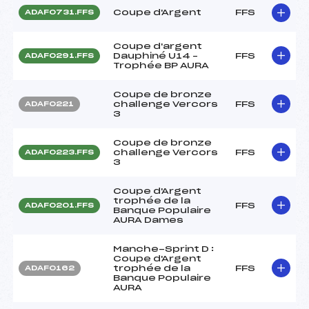
Coupe d'Argent
FFS
ADAF0731.FFS
Coupe d'argent
Dauphiné U14 –
FFS
ADAF0291.FFS
Trophée BP AURA
Coupe de bronze
challenge Vercors
FFS
ADAF0221
3
Coupe de bronze
challenge Vercors
FFS
ADAF0223.FFS
3
Coupe d'Argent
trophée de la
FFS
ADAF0201.FFS
Banque Populaire
AURA Dames
Manche-Sprint D :
Coupe d'Argent
trophée de la
FFS
ADAF0162
Banque Populaire
AURA