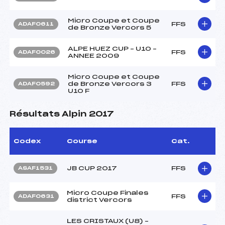
Micro Coupe et Coupe
FFS
ADAF0611
de Bronze Vercors 5
ALPE HUEZ CUP – U10 –
FFS
ADAF0026
ANNEE 2009
Micro Coupe et Coupe
de Bronze Vercors 3
FFS
ADAF0592
U10 F
Résultats Alpin 2017
Codex
Course
Cat.
JB CUP 2017
FFS
ASAF1531
Micro Coupe Finales
FFS
ADAF0631
district Vercors
LES CRISTAUX (U8) –