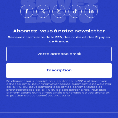
SUIVEZ
L'ACTU
Abonnez-vous à notre newsletter
Recevez l’actualité de la FFS, des clubs et des Équipes
de France.
Inscription
En cliquant sur « inscription », j’autorise la FFS à utiliser mon
adresse email pour m’envoyer périodiquement la newsletter
de la FFS, qui peut contenir des offres commerciales et
promotionnelles de la FFS ou de ses partenaires. Pour plus
d’informations sur les modalités d’exercice de vos droits et
la gestion de vos données, cliquez
ici