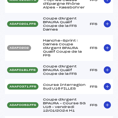
d'Epargne Rhône
Alpes – Kassbohrer
Coupe d'Argent
BPAURA Qualif
FFS
ADAF0201.FFS
Coupe de la FFS
Dames
Manche-Sprint :
Dames Coupe
d'Argent BPAURA
FFS
ADAF0202
Qualif Coupe de la
FFS
Coupe d'Argent
BPAURA Qualif
FFS
ADAF0181.FFS
Coupe de la FFS
Course Interregion
FFS
ANAF0371.FFS
Sud U16 FILLES
Coupe d'Argent
BPAURA – Course SG
FFS
ADAF0053.FFS
U16 – vendredi
12/01/2024 M1