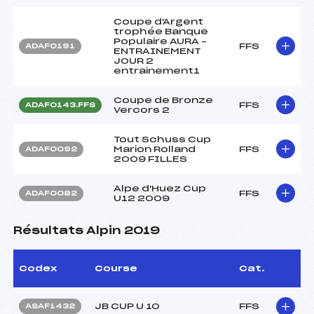
Coupe d'Argent
trophée Banque
Populaire AURA –
FFS
ADAF0191
ENTRAINEMENT
JOUR 2
entrainement1
Coupe de Bronze
FFS
ADAF0143.FFS
Vercors 2
Tout Schuss Cup
Marion Rolland
FFS
ADAF0092
2009 FILLES
Alpe d'Huez Cup
FFS
ADAF0082
U12 2009
Résultats Alpin 2019
Codex
Course
Cat.
JB CUP U 10
FFS
ASAF1432