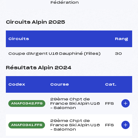
Fédération
Circuits Alpin 2025
Circuits
Rang
Coupe d'Argent U16 Dauphiné (Filles)
30
Résultats Alpin 2024
Codex
Course
Cat.
29ème Chpt de
France Ski Alpin U16
FFS
ANAF0342.FFS
– Salomon
29ème Chpt de
France Ski Alpin U16
FFS
ANAF0341.FFS
– Salomon