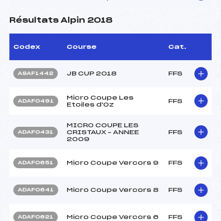
Résultats Alpin 2018
Codex
Course
Cat.
JB CUP 2018
FFS
ASAF1442
Micro Coupe Les
FFS
ADAF0491
Etoiles d'Oz
MICRO COUPE LES
CRISTAUX – ANNEE
FFS
ADAF0431
2009
Micro Coupe Vercors 9
FFS
ADAF0651
Micro Coupe Vercors 8
FFS
ADAF0641
Micro Coupe Vercors 6
FFS
ADAF0621