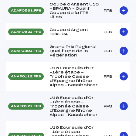
Coupe d'Argent U16
– BPAURA – Qualif
FFS
ADAF0561.FFS
Coupe de la FFS –
Filles
Coupe d'Argent
FFS
ADAF0531.FFS
BPAURA
Grand Prix Régional
Qualif Cpe de la
FFS
ADAT0391.FFS
Fédération
U16 Ecureuils d'Or
-1ère étape -
Trophée Caisse
FFS
ANAF0112.FFS
d'Epargne Rhône
Alpes – Kassbohrer
U16 Ecureuils d'Or
-1ère étape -
Trophée Caisse
FFS
ANAF0121.FFS
d'Epargne Rhône
Alpes – Kassbohrer
U16 Ecureuils d'Or
-1ère étape -
Trophée Caisse
FFS
ANAF0103.FFS