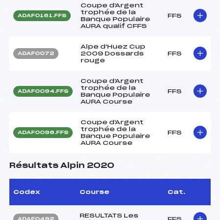
Coupe d'Argent
trophée de la
FFS
ADAF0161.FFS
Banque Populaire
AURA qualif CFFS
Alpe d'Huez Cup
2009 Dossards
FFS
ADAF0072
rouge
Coupe d'Argent
trophée de la
FFS
ADAF0094.FFS
Banque Populaire
AURA Course
Coupe d'Argent
trophée de la
FFS
ADAF0096.FFS
Banque Populaire
AURA Course
Résultats Alpin 2020
Codex
Course
Cat.
RESULTATS Les
FFS
ADAF0492