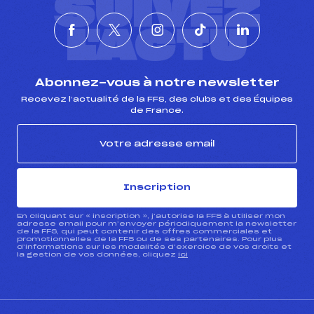
SUIVEZ
L'ACTU
Abonnez-vous à notre newsletter
Recevez l’actualité de la FFS, des clubs et des Équipes
de France.
Inscription
En cliquant sur « inscription », j’autorise la FFS à utiliser mon
adresse email pour m’envoyer périodiquement la newsletter
de la FFS, qui peut contenir des offres commerciales et
promotionnelles de la FFS ou de ses partenaires. Pour plus
d’informations sur les modalités d’exercice de vos droits et
la gestion de vos données, cliquez
ici