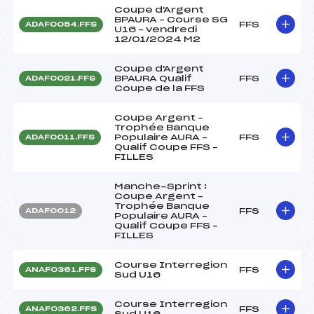
Coupe d'Argent
BPAURA – Course SG
FFS
ADAF0054.FFS
U16 – vendredi
12/01/2024 M2
Coupe d'Argent
BPAURA Qualif
FFS
ADAF0021.FFS
Coupe de la FFS
Coupe Argent –
Trophée Banque
Populaire AURA –
FFS
ADAF0011.FFS
Qualif Coupe FFS –
FILLES
Manche-Sprint :
Coupe Argent –
Trophée Banque
FFS
ADAF0012
Populaire AURA –
Qualif Coupe FFS –
FILLES
Course Interregion
FFS
ANAF0361.FFS
Sud U16
Course Interregion
FFS
ANAF0362.FFS
Sud U16