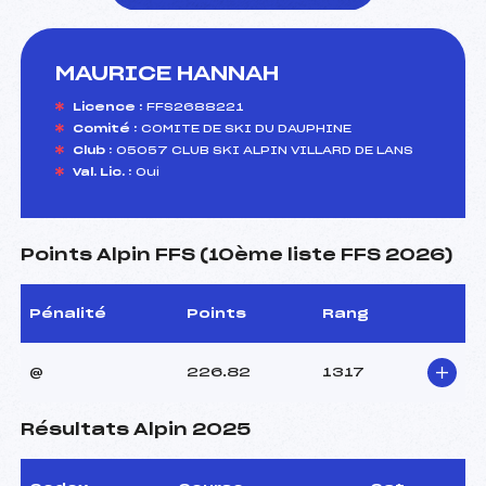
MAURICE HANNAH
foi(s) le ski
Licence :
FFS2688221
Comité :
COMITE DE SKI DU DAUPHINE
Club :
05057 CLUB SKI ALPIN VILLARD DE LANS
Val. Lic. :
Oui
Points Alpin FFS (10ème liste FFS 2026)
Pénalité
Points
Rang
@
226.82
1317
Résultats Alpin 2025