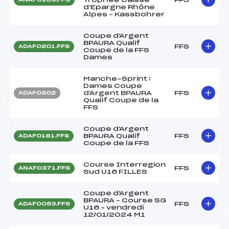
d'Epargne Rhône
Alpes – Kassbohrer
Coupe d'Argent
BPAURA Qualif
FFS
ADAF0201.FFS
Coupe de la FFS
Dames
Manche-Sprint :
Dames Coupe
d'Argent BPAURA
FFS
ADAF0202
Qualif Coupe de la
FFS
Coupe d'Argent
BPAURA Qualif
FFS
ADAF0181.FFS
Coupe de la FFS
Course Interregion
FFS
ANAF0371.FFS
Sud U16 FILLES
Coupe d'Argent
BPAURA – Course SG
FFS
ADAF0053.FFS
U16 – vendredi
12/01/2024 M1