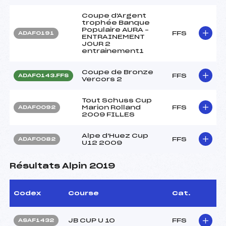
Coupe d'Argent
trophée Banque
Populaire AURA –
FFS
ADAF0191
ENTRAINEMENT
JOUR 2
entrainement1
Coupe de Bronze
FFS
ADAF0143.FFS
Vercors 2
Tout Schuss Cup
Marion Rolland
FFS
ADAF0092
2009 FILLES
Alpe d'Huez Cup
FFS
ADAF0082
U12 2009
Résultats Alpin 2019
Codex
Course
Cat.
JB CUP U 10
FFS
ASAF1432