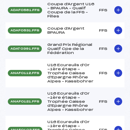
Coupe d'Argent U16
– BPAURA – Qualif
FFS
ADAF0561.FFS
Coupe de la FFS –
Filles
Coupe d'Argent
FFS
ADAF0531.FFS
BPAURA
Grand Prix Régional
Qualif Cpe de la
FFS
ADAT0391.FFS
Fédération
U16 Ecureuils d'Or
-1ère étape -
Trophée Caisse
FFS
ANAF0112.FFS
d'Epargne Rhône
Alpes – Kassbohrer
U16 Ecureuils d'Or
-1ère étape -
Trophée Caisse
FFS
ANAF0121.FFS
d'Epargne Rhône
Alpes – Kassbohrer
U16 Ecureuils d'Or
-1ère étape -
Trophée Caisse
FFS
ANAF0103.FFS