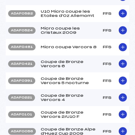
U10 Micro coupe les
FFS
ADAF0582
Etoiles d'Oz Allemomt
Micro coupe les
FFS
ADAF0524
Cristaux 2009
Micro coupe Vercors 8
FFS
ADAF0461
Coupe de Bronze
FFS
ADAF0421
Vercors 6
Coupe de Bronze
FFS
ADAF0391
Vercors 5 nocturne
Coupe de Bronze
FFS
ADAF0221
Vercors 4
Coupe de Bronze
FFS
ADAF0101
Vercors 2/U10 F
Coupe de Bronze Alpe
FFS
ADAF0056
d'Huez Cup 2009