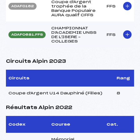
Coupe d'Argent
trophée de la
FFS
ADAF0162
Banque Populaire
AURA qualif CFFS
CHAMPIONNAT
D'ACADEMIE UNSS
FFS
ADAF0681.FFS
DE L'ISERE –
COLLEGES
Circuits Alpin 2023
Circuits
Rang
Coupe d'Argent U14 Dauphiné (Filles)
8
Résultats Alpin 2022
Codex
Course
Cat.
Mémorial