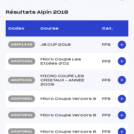
Résultats Alpin 2018
Codex
Course
Cat.
JB CUP 2018
FFS
ASAF1442
Micro Coupe Les
FFS
ADAF0491
Etoiles d'Oz
MICRO COUPE LES
CRISTAUX – ANNEE
FFS
ADAF0431
2009
Micro Coupe Vercors 9
FFS
ADAF0651
Micro Coupe Vercors 8
FFS
ADAF0641
Micro Coupe Vercors 6
FFS
ADAF0621