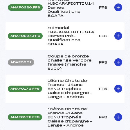
H.SCARAFIOTTI U14
Dames
FFS
ANAF0226.FFS
Qualifications
SCARA
Mémorial
H.SCARAFIOTTI U14
Dames Pré-
FFS
ANAF0224.FFS
Qualifications
SCARA
Coupe de bronze
challenge Vercors
FFS
ADAF0601
finales (manche
supp)
15ème Chpts de
France -14ans
BEN'J Trophée
FFS
ANAF0173.FFS
Caisse d'Epargne –
Lange – Andros
15ème Chpts de
France -14ans
BEN'J Trophée
FFS
ANAF0172.FFS
Caisse d'Epargne –
Lange – Andros