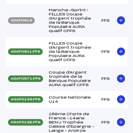
Manche-Sprint :
FILLES Coupe
d'Argent trophée
FFS
ADAF0612
de la Banque
Populaire AURA
qualif CFFS
FILLES Coupe
d'Argent trophée
de la Banque
FFS
ADAF0611.FFS
Populaire AURA
qualif CFFS
Coupe d'Argent
trophée de la
FFS
ADAF0571.FFS
Banque Populaire
AURA qualif CFFS
Course Nationale
FFS
ANAF0133.FFS
U14
16ème Chpts de
France -14ans
BEN'J Trophée
FFS
ANAF0132.FFS
Caisse d'Epargne –
Lange – Andros