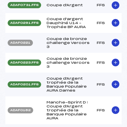
Coupe d'Argent
FFS
ADAF0731.FFS
Coupe d'argent
Dauphiné U14 –
FFS
ADAF0291.FFS
Trophée BP AURA
Coupe de bronze
challenge Vercors
FFS
ADAF0221
3
Coupe de bronze
challenge Vercors
FFS
ADAF0223.FFS
3
Coupe d'Argent
trophée de la
FFS
ADAF0201.FFS
Banque Populaire
AURA Dames
Manche-Sprint D :
Coupe d'Argent
trophée de la
FFS
ADAF0162
Banque Populaire
AURA