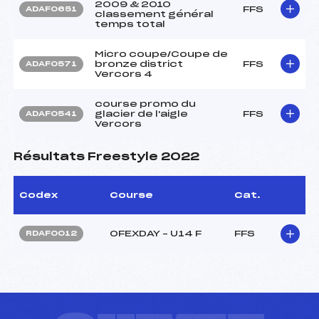
2009 & 2010
FFS
ADAF0651
classement général
temps total
Micro coupe/Coupe de
bronze district
FFS
ADAF0571
Vercors 4
course promo du
glacier de l'aigle
FFS
ADAF0541
Vercors
Résultats Freestyle 2022
Codex
Course
Cat.
OFEXDAY – U14 F
FFS
RDAF0012