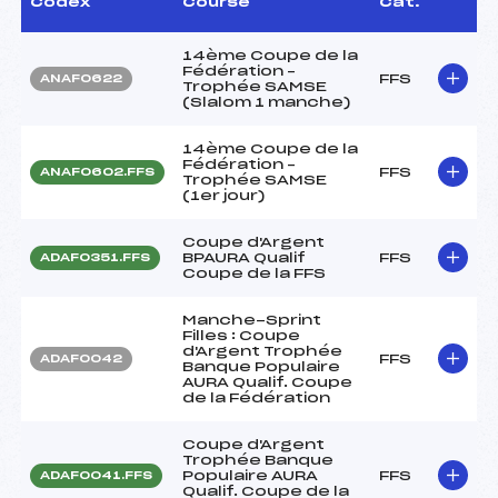
Codex
Course
Cat.
14ème Coupe de la
Fédération –
FFS
ANAF0622
Trophée SAMSE
(Slalom 1 manche)
14ème Coupe de la
Fédération –
FFS
ANAF0602.FFS
Trophée SAMSE
(1er jour)
Coupe d'Argent
BPAURA Qualif
FFS
ADAF0351.FFS
Coupe de la FFS
Manche-Sprint
Filles : Coupe
d'Argent Trophée
FFS
ADAF0042
Banque Populaire
AURA Qualif. Coupe
de la Fédération
Coupe d'Argent
Trophée Banque
Populaire AURA
FFS
ADAF0041.FFS
Qualif. Coupe de la