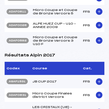
Micro Coupe et Coupe
FFS
ADAF0611
de Bronze Vercors 5
ALPE HUEZ CUP – U10 –
FFS
ADAF0026
ANNEE 2009
Micro Coupe et Coupe
de Bronze Vercors 3
FFS
ADAF0592
U10 F
Résultats Alpin 2017
Codex
Course
Cat.
JB CUP 2017
FFS
ASAF1531
Micro Coupe Finales
FFS
ADAF0631
district Vercors
LES CRISTAUX (U8) –