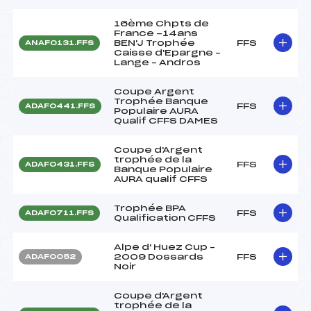
16ème Chpts de
France -14ans
BEN'J Trophée
FFS
ANAF0131.FFS
Caisse d'Epargne –
Lange – Andros
Coupe Argent
Trophée Banque
FFS
ADAF0441.FFS
Populaire AURA
Qualif CFFS DAMES
Coupe d'Argent
trophée de la
FFS
ADAF0431.FFS
Banque Populaire
AURA qualif CFFS
Trophée BPA
FFS
ADAF0711.FFS
Qualification CFFS
Alpe d' Huez Cup –
2009 Dossards
FFS
ADAF0052
Noir
Coupe d'Argent
trophée de la