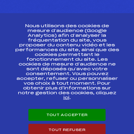
CONTACT
Nous utilisons des cookies de
ESPACE PRESSE
mesure d’audience (Google
Analytics) afin d’analyser la
fréquentation du site, vous
Ressources
proposer du contenu vidéo et les
performances du site, ainsi que des
Pass’Neige
cookies permettant le
Projet sportif fédéral
fonctionnement du site. Les
cookies de mesure d’audience ne
Projet de performance fédéral
sont déposés qu’avec votre
Antidopage
consentement. Vous pouvez
Pôle Développement, Formation, Suivi
accepter, refuser ou personnaliser
Scientifique
vos choix à tout moment. Pour
Listes ministérielles
obtenir plus d'informations sur
notre gestion des cookies, cliquez
Pôle vie de l’athlète
ici
.
Enseignement professionnel
Informatique et chronométrage
Circuits
TOUT ACCEPTER
Carrières
Développement des habiletés mentales
TOUT REFUSER