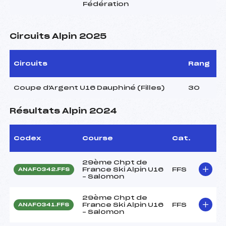
Fédération
Circuits Alpin 2025
Circuits
Rang
Coupe d'Argent U16 Dauphiné (Filles)
30
Résultats Alpin 2024
Codex
Course
Cat.
29ème Chpt de
France Ski Alpin U16
FFS
ANAF0342.FFS
– Salomon
29ème Chpt de
France Ski Alpin U16
FFS
ANAF0341.FFS
– Salomon