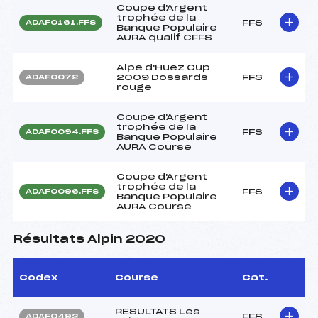
Coupe d'Argent
trophée de la
FFS
ADAF0161.FFS
Banque Populaire
AURA qualif CFFS
Alpe d'Huez Cup
2009 Dossards
FFS
ADAF0072
rouge
Coupe d'Argent
trophée de la
FFS
ADAF0094.FFS
Banque Populaire
AURA Course
Coupe d'Argent
trophée de la
FFS
ADAF0096.FFS
Banque Populaire
AURA Course
Résultats Alpin 2020
Codex
Course
Cat.
RESULTATS Les
FFS
ADAF0492