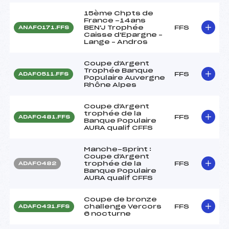
15ème Chpts de
France -14ans
BEN'J Trophée
FFS
ANAF0171.FFS
Caisse d'Epargne –
Lange – Andros
Coupe d'Argent
Trophée Banque
FFS
ADAF0511.FFS
Populaire Auvergne
Rhône Alpes
Coupe d'Argent
trophée de la
FFS
ADAF0481.FFS
Banque Populaire
AURA qualif CFFS
Manche-Sprint :
Coupe d'Argent
trophée de la
FFS
ADAF0482
Banque Populaire
AURA qualif CFFS
Coupe de bronze
challenge Vercors
FFS
ADAF0431.FFS
6 nocturne