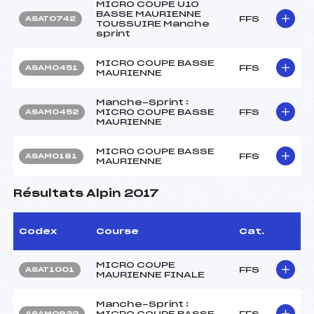
MICRO COUPE U10
BASSE MAURIENNE
FFS
ASAT0742
TOUSSUIRE Manche
sprint
MICRO COUPE BASSE
FFS
ASAM0451
MAURIENNE
Manche-Sprint :
MICRO COUPE BASSE
FFS
ASAM0452
MAURIENNE
MICRO COUPE BASSE
FFS
ASAM0181
MAURIENNE
Résultats Alpin 2017
Codex
Course
Cat.
MICRO COUPE
FFS
ASAT1001
MAURIENNE FINALE
Manche-Sprint :
MICRO COUPE BASSE
FFS
ASAM0932