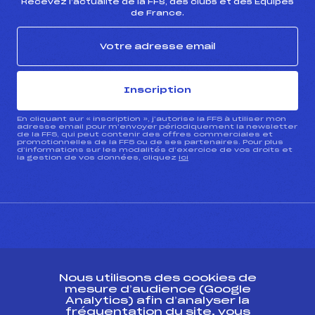
Recevez l’actualité de la FFS, des clubs et des Équipes
de France.
Inscription
En cliquant sur « inscription », j’autorise la FFS à utiliser mon
adresse email pour m’envoyer périodiquement la newsletter
de la FFS, qui peut contenir des offres commerciales et
promotionnelles de la FFS ou de ses partenaires. Pour plus
d’informations sur les modalités d’exercice de vos droits et
la gestion de vos données, cliquez
ici
CONTACT
Nous utilisons des cookies de
ESPACE PRESSE
mesure d’audience (Google
Analytics) afin d’analyser la
fréquentation du site, vous