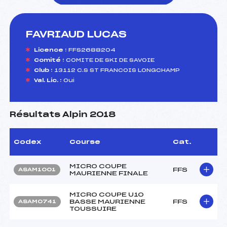
FAVRIAUD LUCAS
foi(s) le ski
Licence :
FFS2688204
Comité :
COMITE DE SKI DE SAVOIE
Club :
13112 C.S ST FRANCOIS LONGCHAMP
Val. Lic. :
Oui
Résultats Alpin 2018
Codex
Course
Cat.
MICRO COUPE
FFS
ASAM1001
MAURIENNE FINALE
MICRO COUPE U10
BASSE MAURIENNE
FFS
ASAM0741
TOUSSUIRE