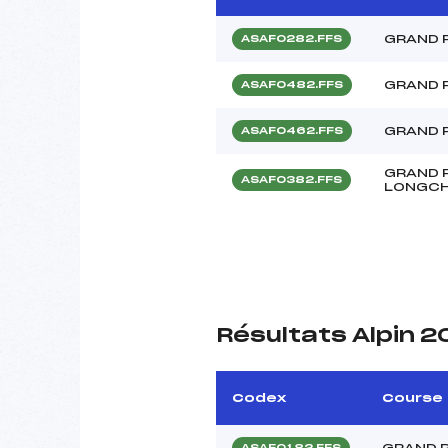
GRAND 
ASAF0282.FFS
GRAND 
ASAF0482.FFS
GRAND 
ASAF0462.FFS
GRAND 
ASAF0382.FFS
LONGC
Résultats Alpin 
Codex
Course
GRAND P
ASAF0182.FFS