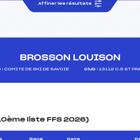
Affiner les résultats
BROSSON LOUISON
 :
COMITE DE SKI DE SAVOIE
Club :
13112 C.S ST F
(10ème liste FFS 2026)
s
Rang
Date
P