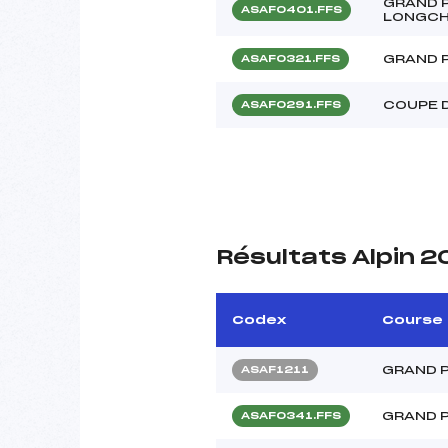
GRAND P
ASAF0401.FFS
LONGC
GRAND P
ASAF0321.FFS
COUPE 
ASAF0291.FFS
Résultats Alpin 
Codex
Course
GRAND P
ASAF1211
GRAND P
ASAF0341.FFS