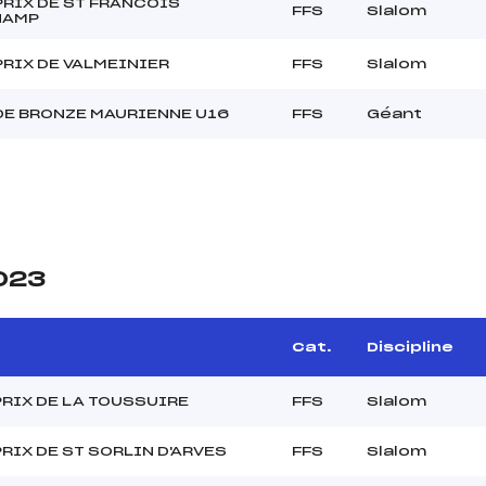
RIX DE ST FRANCOIS
FFS
Slalom
HAMP
RIX DE VALMEINIER
FFS
Slalom
DE BRONZE MAURIENNE U16
FFS
Géant
2023
Cat.
Discipline
RIX DE LA TOUSSUIRE
FFS
Slalom
RIX DE ST SORLIN D'ARVES
FFS
Slalom