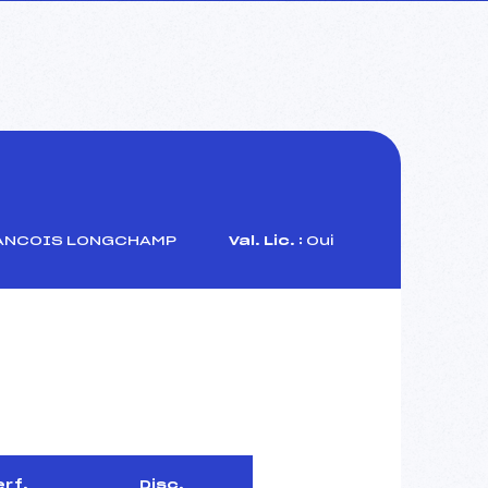
RANCOIS LONGCHAMP
Val. Lic. :
Oui
erf.
Disc.