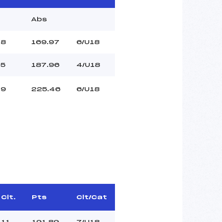
Abs
8
169.97
6/U18
5
187.96
4/U18
9
225.46
6/U18
Clt.
Pts
Clt/Cat
11
191.89
7/U18