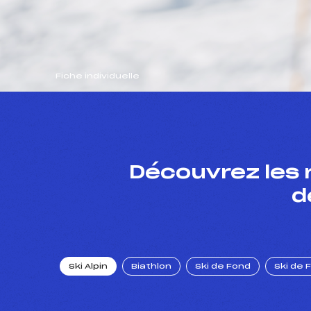
Fiche individuelle
Découvrez les 
d
Ski Alpin
Biathlon
Ski de Fond
Ski de 