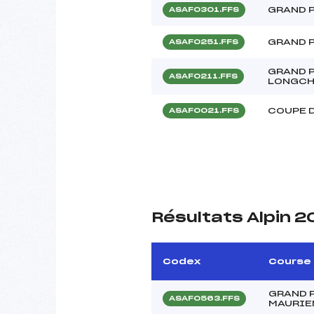
GRAND P
ASAF0301.FFS
GRAND P
ASAF0251.FFS
GRAND P
ASAF0211.FFS
LONGC
COUPE 
ASAF0021.FFS
Résultats Alpin 
Codex
Course
GRAND P
ASAF0563.FFS
MAURIE