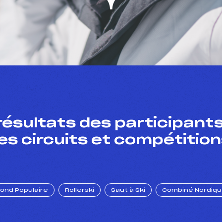
résultats des participants
es circuits et compétition
Fond Populaire
Rollerski
Saut à Ski
Combiné Nordiq