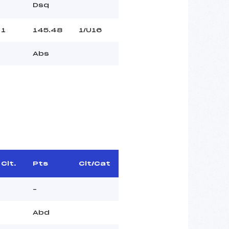
Dsq
1
145.48
1/U16
Abs
Clt.
Pts
Clt/Cat
–
Abd