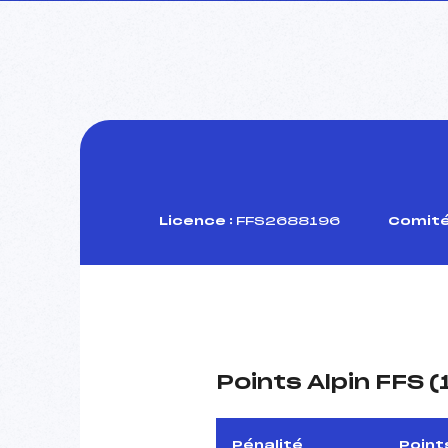
Licence :
FFS2688196
Comité
Points Alpin FFS 
Pénalité
Point