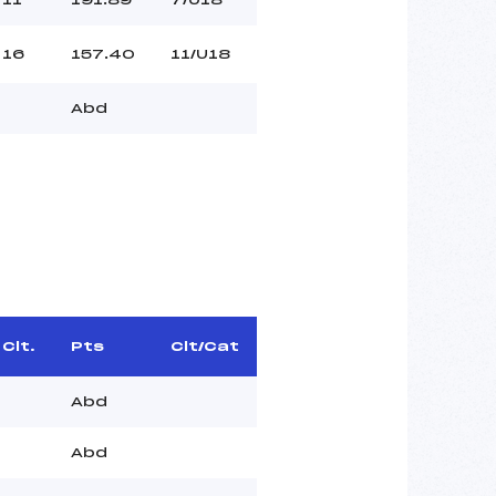
16
157.40
11/U18
Abd
Clt.
Pts
Clt/Cat
Abd
Abd