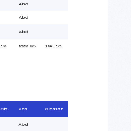
Abd
Abd
Abd
19
229.95
19/U16
Clt.
Pts
Clt/Cat
Abd