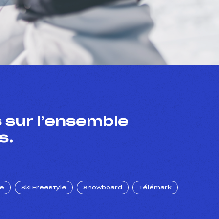
 sur l’ensemble
s.
ue
Ski Freestyle
Snowboard
Télémark