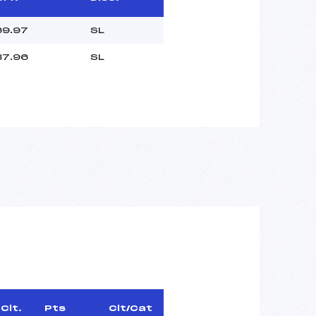
69.97
SL
87.96
SL
Clt.
Pts
Clt/Cat