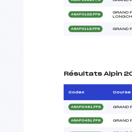
GRAND P
ASAF0122.FFS
LONGC
GRAND P
ASAF0112.FFS
Résultats Alpin 
Codex
Course
GRAND 
ASAF0481.FFS
GRAND P
ASAF0451.FFS