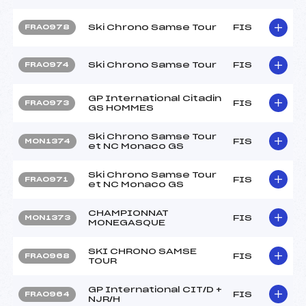
Ski Chrono Samse Tour
FIS
FRA0978
Ski Chrono Samse Tour
FIS
FRA0974
GP International Citadin
FIS
FRA0973
GS HOMMES
Ski Chrono Samse Tour
FIS
MON1374
et NC Monaco GS
Ski Chrono Samse Tour
FIS
FRA0971
et NC Monaco GS
CHAMPIONNAT
FIS
MON1373
MONEGASQUE
SKI CHRONO SAMSE
FIS
FRA0968
TOUR
GP International CIT/D +
FIS
FRA0964
NJR/H