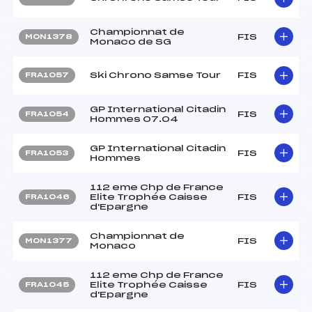
Championnat de
FIS
MON1378
Monaco de SG
Ski Chrono Samse Tour
FIS
FRA1057
GP International Citadin
FIS
FRA1054
Hommes 07.04
GP International Citadin
FIS
FRA1053
Hommes
112 eme Chp de France
Elite Trophée Caisse
FIS
FRA1046
d'Epargne
Championnat de
FIS
MON1377
Monaco
112 eme Chp de France
Elite Trophée Caisse
FIS
FRA1045
d'Epargne