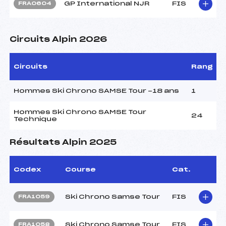
GP International NJR
FIS
FRA0604
Circuits Alpin 2026
Circuits
Rang
Hommes Ski Chrono SAMSE Tour -18 ans
1
Hommes Ski Chrono SAMSE Tour
24
Technique
Résultats Alpin 2025
Codex
Course
Cat.
Ski Chrono Samse Tour
FIS
FRA1059
Ski Chrono Samse Tour
FIS
FRA1058