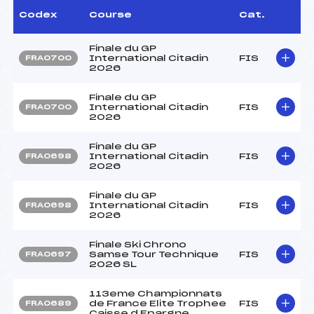
Codex
Course
Cat.
Finale du GP
International Citadin
FIS
FRA0700
2026
Finale du GP
International Citadin
FIS
FRA0700
2026
Finale du GP
International Citadin
FIS
FRA0698
2026
Finale du GP
International Citadin
FIS
FRA0698
2026
Finale Ski Chrono
Samse Tour Technique
FIS
FRA0697
2026 SL
113eme Championnats
de France Elite Trophee
FIS
FRA0689
Caisse d Epargne