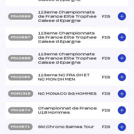
113eme Championnats
de France Elite Trophee
FIS
FRA0688
Caisse d Epargne
113eme Championnats
de France Elite Trophee
FIS
FRA0687
Caisse d Epargne
113eme Championnats
de France Elite Trophee
FIS
FRA0686
Caisse d Epargne
113eme NC FRA DH ET
FIS
FRA2069
NC MON DH MEN
NC MONACO SG HOMMES
FIS
MON1316
Championnat de France
FIS
FRA0674
U18 Hommes
Ski Chrono Samse Tour
FIS
FRA0671