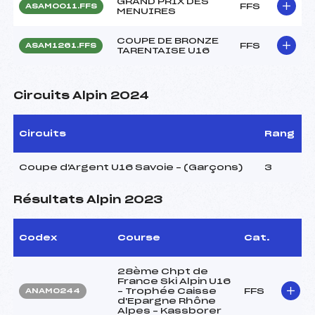
GRAND PRIX DES
FFS
ASAM0011.FFS
MENUIRES
COUPE DE BRONZE
FFS
ASAM1261.FFS
TARENTAISE U16
Circuits Alpin 2024
Circuits
Rang
Coupe d'Argent U16 Savoie – (Garçons)
3
Résultats Alpin 2023
Codex
Course
Cat.
28ème Chpt de
France Ski Alpin U16
– Trophée Caisse
FFS
ANAM0244
d'Epargne Rhône
Alpes – Kassborer