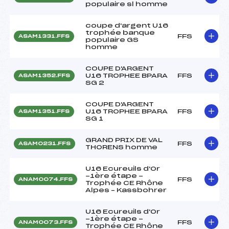
populaire sl homme
coupe d'argent U16
trophée banque
FFS
ASAM1331.FFS
populaire GS
homme
COUPE D'ARGENT
U16 TROPHEE BPARA
FFS
ASAM1352.FFS
SG 2
COUPE D'ARGENT
U16 TROPHEE BPARA
FFS
ASAM1351.FFS
SG 1
GRAND PRIX DE VAL
FFS
ASAM0231.FFS
THORENS homme
U16 Ecureuils d'Or
-1ère étape -
FFS
ANAM0074.FFS
Trophée CE Rhône
Alpes – Kassbohrer
U16 Ecureuils d'Or
-1ère étape -
FFS
ANAM0073.FFS
Trophée CE Rhône