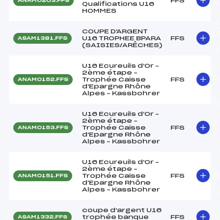
FFS
ANAM0203.FFS
Qualifications U16
HOMMES
COUPE D'ARGENT
U16 TROPHEE BPARA
FFS
ASAM1381.FFS
(SAISIES/ARÊCHES)
U16 Ecureuils d'Or –
2ème étape –
Trophée Caisse
FFS
ANAM0152.FFS
d'Epargne Rhône
Alpes – Kassbohrer
U16 Ecureuils d'Or –
2ème étape –
Trophée Caisse
FFS
ANAM0153.FFS
d'Epargne Rhône
Alpes – Kassbohrer
U16 Ecureuils d'Or –
2ème étape –
Trophée Caisse
FFS
ANAM0151.FFS
d'Epargne Rhône
Alpes – Kassbohrer
coupe d'argent U16
trophée banque
FFS
ASAM1332.FFS