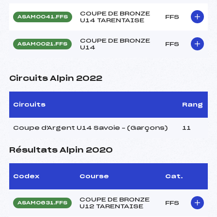
COUPE DE BRONZE
FFS
ASAM0041.FFS
U14 TARENTAISE
COUPE DE BRONZE
FFS
ASAM0021.FFS
U14
Circuits Alpin 2022
Circuits
Rang
Coupe d'Argent U14 Savoie – (Garçons)
11
Résultats Alpin 2020
Codex
Course
Cat.
COUPE DE BRONZE
FFS
ASAM0631.FFS
U12 TARENTAISE