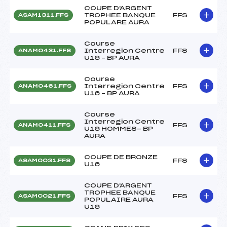
COUPE D'ARGENT
TROPHEE BANQUE
FFS
ASAM1311.FFS
POPULARE AURA
Course
Interregion Centre
FFS
ANAM0431.FFS
U16 – BP AURA
Course
Interregion Centre
FFS
ANAM0461.FFS
U16 – BP AURA
Course
Interregion Centre
FFS
ANAM0411.FFS
U16 HOMMES- BP
AURA
COUPE DE BRONZE
FFS
ASAM0031.FFS
U16
COUPE D'ARGENT
TROPHEE BANQUE
FFS
ASAM0021.FFS
POPULAIRE AURA
U16