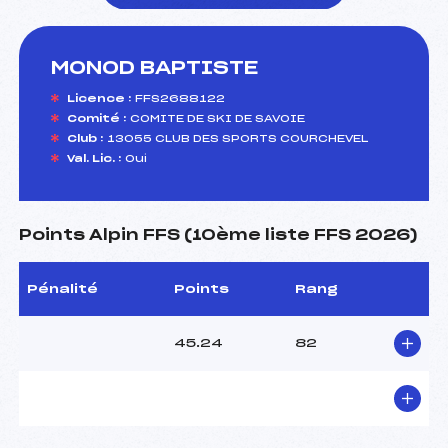
MONOD BAPTISTE
foi(s) le ski
Licence :
FFS2688122
Comité :
COMITE DE SKI DE SAVOIE
Club :
13055 CLUB DES SPORTS COURCHEVEL
Val. Lic. :
Oui
Points Alpin FFS (10ème liste FFS 2026)
Pénalité
Points
Rang
45.24
82