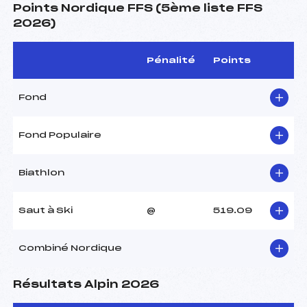
Points Nordique FFS (5ème liste FFS
2026)
Pénalité
Points
Fond
Fond Populaire
Biathlon
Saut à Ski
@
519.09
Combiné Nordique
Résultats Alpin 2026