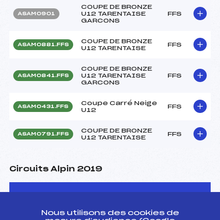
COUPE DE BRONZE
U12 TARENTAISE
FFS
ASAM0901
GARCONS
COUPE DE BRONZE
FFS
ASAM0881.FFS
U12 TARENTAISE
COUPE DE BRONZE
U12 TARENTAISE
FFS
ASAM0841.FFS
GARCONS
Coupe Carré Neige
FFS
ASAM0431.FFS
U12
COUPE DE BRONZE
FFS
ASAM0791.FFS
U12 TARENTAISE
Circuits Alpin 2019
Circuits
Rang
Nous utilisons des cookies de
Coupe d'Argent U12 Savoie – Trophée