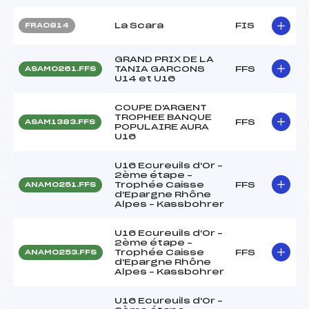
La Scara
FIS
FRA0814
GRAND PRIX DE LA
TANIA GARCONS
FFS
ASAM0261.FFS
U14 et U16
COUPE D'ARGENT
TROPHEE BANQUE
FFS
ASAM1383.FFS
POPULAIRE AURA
U16
U16 Ecureuils d'Or –
2ème étape –
Trophée Caisse
FFS
ANAM0251.FFS
d'Epargne Rhône
Alpes – Kassbohrer
U16 Ecureuils d'Or –
2ème étape –
Trophée Caisse
FFS
ANAM0253.FFS
d'Epargne Rhône
Alpes – Kassbohrer
U16 Ecureuils d'Or –