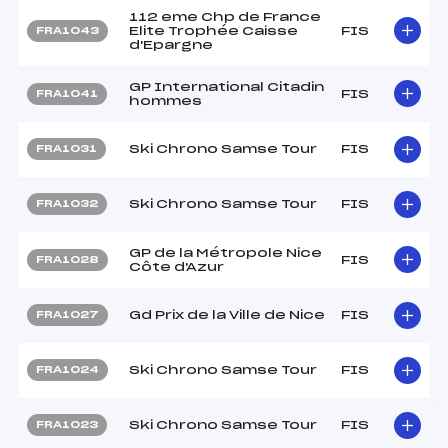
112 eme Chp de France
Elite Trophée Caisse
FIS
FRA1043
d'Epargne
GP International Citadin
FIS
FRA1041
hommes
Ski Chrono Samse Tour
FIS
FRA1031
Ski Chrono Samse Tour
FIS
FRA1032
GP de la Métropole Nice
FIS
FRA1028
Côte d'Azur
Gd Prix de la Ville de Nice
FIS
FRA1027
Ski Chrono Samse Tour
FIS
FRA1024
Ski Chrono Samse Tour
FIS
FRA1023