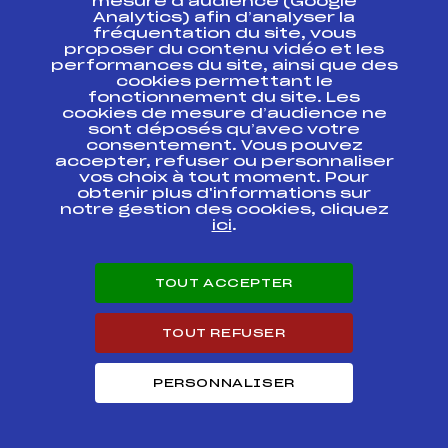
mesure d’audience (Google
49
Carré Neige (Clt général Garçons 2008)
Analytics) afin d’analyser la
fréquentation du site, vous
proposer du contenu vidéo et les
Résultats Alpin 2018
performances du site, ainsi que des
cookies permettant le
fonctionnement du site. Les
Codex
Course
Cat.
cookies de mesure d’audience ne
sont déposés qu’avec votre
consentement. Vous pouvez
MICRO COUPE
accepter, refuser ou personnaliser
FFS
ASAM0941
TARENTAISE
vos choix à tout moment. Pour
obtenir plus d'informations sur
notre gestion des cookies, cliquez
Micro-coupe
FFS
ASAM0841
ici
.
Tarentaise Groupe 2
MICRO COUPE
FFS
ASAM0691
TOUT ACCEPTER
TARENTAISE
MICRO COUPE
TOUT REFUSER
FFS
ASAM0521
TARENTAISE GROUPE 2
PERSONNALISER
MICRO COUPE
TARENTAISE GROUPE 2
FFS
ASAM0391
GARCONS