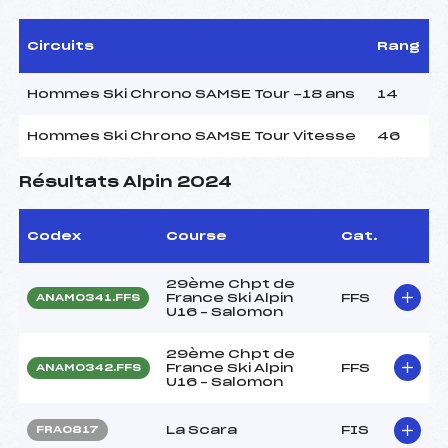
Circuits
Rang
Hommes Ski Chrono SAMSE Tour -18 ans
14
Hommes Ski Chrono SAMSE Tour Vitesse
46
Résultats Alpin 2024
Codex
Course
Cat.
29ème Chpt de
France Ski Alpin
FFS
ANAM0341.FFS
U16 – Salomon
29ème Chpt de
France Ski Alpin
FFS
ANAM0342.FFS
U16 – Salomon
La Scara
FIS
FRA0817