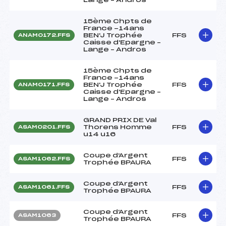
15ème Chpts de
France -14ans
BEN'J Trophée
FFS
ANAM0172.FFS
Caisse d'Epargne –
Lange – Andros
15ème Chpts de
France -14ans
BEN'J Trophée
FFS
ANAM0171.FFS
Caisse d'Epargne –
Lange – Andros
GRAND PRIX DE Val
Thorens Homme
FFS
ASAM0201.FFS
u14 u16
Coupe d'Argent
FFS
ASAM1062.FFS
Trophée BPAURA
Coupe d'Argent
FFS
ASAM1061.FFS
Trophée BPAURA
Coupe d'Argent
FFS
ASAM1063
Trophée BPAURA