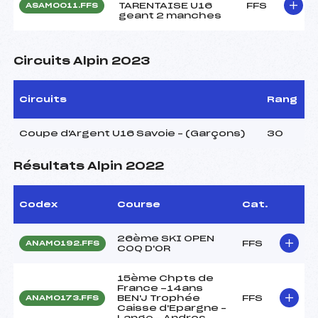
TARENTAISE U16
FFS
ASAM0011.FFS
geant 2 manches
Circuits Alpin 2023
Circuits
Rang
Coupe d'Argent U16 Savoie – (Garçons)
30
Résultats Alpin 2022
Codex
Course
Cat.
26ème SKI OPEN
FFS
ANAM0192.FFS
COQ D'OR
15ème Chpts de
France -14ans
BEN'J Trophée
FFS
ANAM0173.FFS
Caisse d'Epargne –
Lange – Andros