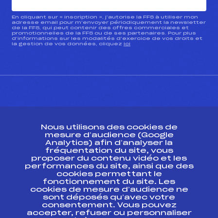
En cliquant sur « inscription », j’autorise la FFS à utiliser mon
adresse email pour m’envoyer périodiquement la newsletter
de la FFS, qui peut contenir des offres commerciales et
promotionnelles de la FFS ou de ses partenaires. Pour plus
d’informations sur les modalités d’exercice de vos droits et
la gestion de vos données, cliquez
ici
CONTACT
Nous utilisons des cookies de
ESPACE PRESSE
mesure d’audience (Google
Analytics) afin d’analyser la
fréquentation du site, vous
Ressources
proposer du contenu vidéo et les
performances du site, ainsi que des
Pass’Neige
cookies permettant le
Projet sportif fédéral
fonctionnement du site. Les
cookies de mesure d’audience ne
Projet de performance fédéral
sont déposés qu’avec votre
Antidopage
consentement. Vous pouvez
Pôle Développement, Formation, Suivi
accepter, refuser ou personnaliser
Scientifique