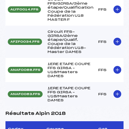
FFS/GIRSA/3ème
étape/Qualification
FFS
ALYF0014.FFS
Coupe de la
Fédération U18
MASTER F
Circuit FFS-
GIRSA/2ème
étape/Qualif.
FFS
AFZF0034.FFS
Coupe de la
Fédération U18-
Master DAMES
1ERE ETAPE COUPE
FFS GIRSA –
FFS
ANAF0066.FFS
U18/Masters
DAMES
1ERE ETAPE COUPE
FFS GIRSA –
FFS
ANAF0063.FFS
U18/Masters
DAMES
Résultats Alpin 2018
Codex
Course
Cat.