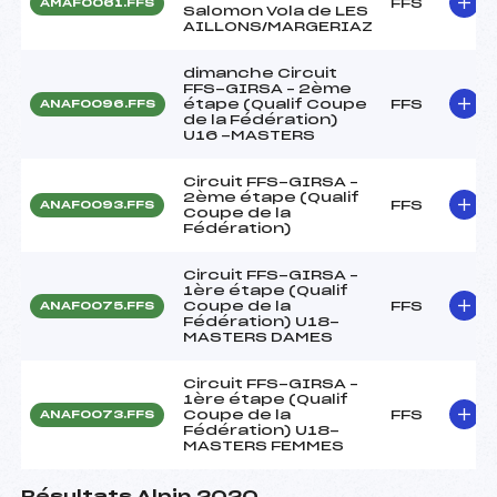
FFS
AMAF0061.FFS
Salomon Vola de LES
AILLONS/MARGERIAZ
dimanche Circuit
FFS-GIRSA – 2ème
étape (Qualif Coupe
FFS
ANAF0096.FFS
de la Fédération)
U16 -MASTERS
Circuit FFS-GIRSA –
2ème étape (Qualif
FFS
ANAF0093.FFS
Coupe de la
Fédération)
Circuit FFS-GIRSA –
1ère étape (Qualif
Coupe de la
FFS
ANAF0075.FFS
Fédération) U18-
MASTERS DAMES
Circuit FFS-GIRSA –
1ère étape (Qualif
Coupe de la
FFS
ANAF0073.FFS
Fédération) U18-
MASTERS FEMMES