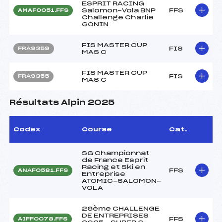
ESPRIT RACING
Salomon-Vola BNP
FFS
AMAF0051.FFS
Challenge Charlie
GONIN
FIS MASTER CUP
FIS
FRA9359
MAS C
FIS MASTER CUP
FIS
FRA9355
MAS C
Résultats Alpin 2025
Codex
Course
Cat.
SG Championnat
de France Esprit
Racing et Ski en
FFS
ANAF0581.FFS
Entreprise
ATOMIC-SALOMON-
VOLA
26ème CHALLENGE
DE ENTREPRISES
FFS
AIFF0078.FFS