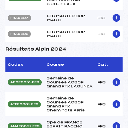
GUC-7 LAUX
FIS MASTER CUP
FIS
FRA9227
MAS C
FIS MASTER CUP
FIS
FRA9223
MAS C
Résultats Alpin 2024
Codex
Course
Cat.
Semaine de
Courses ACSCF
FFS
APOF0051.FFS
Grand Prix LAGUNZA
Semaine de
Courses ACSCF
FFS
AIFF0061.FFS
Grand Prix
Cheminots Paris
Cpe de FRANCE
ESPRIT RACING
FFS
AMAF0051.FFS