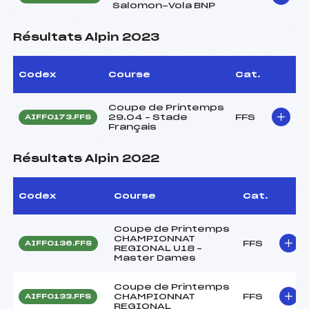
Salomon-Vola BNP
Résultats Alpin 2023
Codex
Course
Cat.
Coupe de Printemps
29.04 – Stade
FFS
AIFF0173.FFS
Français
Résultats Alpin 2022
Codex
Course
Cat.
Coupe de Printemps
CHAMPIONNAT
FFS
AIFF0136.FFS
REGIONAL U18 –
Master Dames
Coupe de Printemps
CHAMPIONNAT
FFS
AIFF0133.FFS
REGIONAL