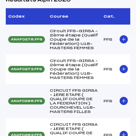
Résultats Alpin 2020
Codex
Course
Cat.
Circuit FFS-GIRSA –
2ème étape (Qualif
Coupe de la
FFS
ANAF0276.FFS
Fédération) U18-
MASTERS FEMMES
Circuit FFS-GIRSA –
2ème étape (Qualif
Coupe de la
FFS
ANAF0273.FFS
Fédération) U18-
MASTERS FEMMES
CIRCUIT FFS GIRSA
– 1ERE ETAPE (
QUALIF COUPE DE
FFS
ANAF0266.FFS
LA FEDERATION )
COURCHEVEL U18-
MASTERS FILLES
CIRCUIT FFS GIRSA
– 1ERE ETAPE (
QUALIF COUPE DE
FFS
ANAF0263.FFS