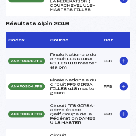
LA FEDERATION )
COURCHEVEL U18-
MASTERS FILLES
Résultats Alpin 2019
Codex
Course
Cat.
Finale Nationale du
circuit FFS GIRSA
FFS
ANAF0308.FFS
FILLES u18 master
slalom
Finale Nationale du
circuit FFS GIRSA
FFS
ANAF0304.FFS
FILLES u18 master
geant
Circuit FFS GIRSA-
3ème étape
Qalif.Coupe de la
FFS
ACEF0014.FFS
Fédération DAMES
U 18 MASTER
Circuit