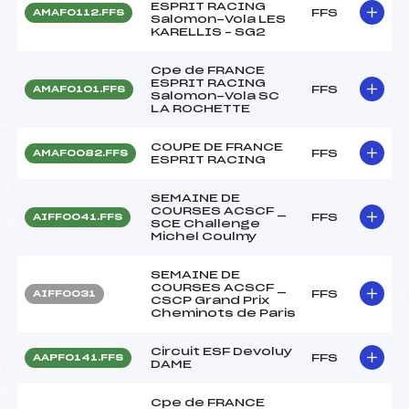
ESPRIT RACING
FFS
AMAF0112.FFS
Salomon-Vola LES
KARELLIS – SG2
Cpe de FRANCE
ESPRIT RACING
FFS
AMAF0101.FFS
Salomon-Vola SC
LA ROCHETTE
COUPE DE FRANCE
FFS
AMAF0082.FFS
ESPRIT RACING
SEMAINE DE
COURSES ACSCF _
FFS
AIFF0041.FFS
SCE Challenge
Michel Coulmy
SEMAINE DE
COURSES ACSCF _
FFS
AIFF0031
CSCP Grand Prix
Cheminots de Paris
Circuit ESF Devoluy
FFS
AAPF0141.FFS
DAME
Cpe de FRANCE