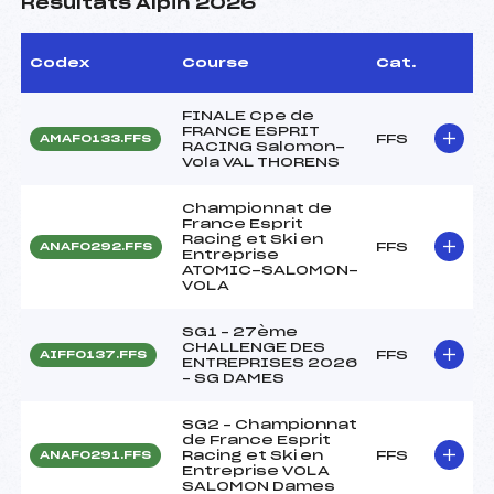
Résultats Alpin 2026
Codex
Course
Cat.
FINALE Cpe de
FRANCE ESPRIT
FFS
AMAF0133.FFS
RACING Salomon-
Vola VAL THORENS
Championnat de
France Esprit
Racing et Ski en
FFS
ANAF0292.FFS
Entreprise
ATOMIC-SALOMON-
VOLA
SG1 – 27ème
CHALLENGE DES
FFS
AIFF0137.FFS
ENTREPRISES 2026
– SG DAMES
SG2 – Championnat
de France Esprit
Racing et Ski en
FFS
ANAF0291.FFS
Entreprise VOLA
SALOMON Dames