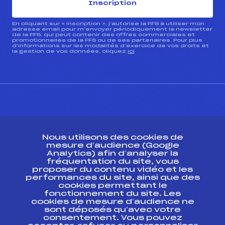
Inscription
En cliquant sur « inscription », j’autorise la FFS à utiliser mon
adresse email pour m’envoyer périodiquement la newsletter
de la FFS, qui peut contenir des offres commerciales et
promotionnelles de la FFS ou de ses partenaires. Pour plus
d’informations sur les modalités d’exercice de vos droits et
la gestion de vos données, cliquez
ici
CONTACT
Nous utilisons des cookies de
ESPACE PRESSE
mesure d’audience (Google
Analytics) afin d’analyser la
fréquentation du site, vous
Ressources
proposer du contenu vidéo et les
performances du site, ainsi que des
Pass’Neige
cookies permettant le
Projet sportif fédéral
fonctionnement du site. Les
cookies de mesure d’audience ne
Projet de performance fédéral
sont déposés qu’avec votre
Antidopage
consentement. Vous pouvez
Pôle Développement, Formation, Suivi