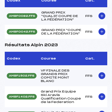
Codex
Course
Cat.
GRAND PRIX
"QUALIF COUPE DE
FFS
AMBF0082.FFS
LA FÉDÉRATION"
GRAND PRIX "COUPE
FFS
AMBF0042.FFS
DE LA FÉDÉRATION"
Résultats Alpin 2023
Codex
Course
Cat.
VF FINALE DES
GRANDS PRIX
FFS
AMBF1502.FFS
COMITE MONT
BLANC
Grand Prix Equipe
Ski Aravis
FFS
AMBF1402.FFS
Qualification Coupe
de la Federation