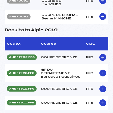
COURSE 2
FFS
AMBF0091
MANCHES
COUPE DE BRONZE
FFS
AMBF0092
3ème MANCHE
Résultats Alpin 2019
Codex
Course
Cat.
COUPE DE BRONZE
FFS
AMBF1782.FFS
GP DU
DEPARTEMENT
FFS
AMBF1722.FFS
Epreuve Poussines
COUPE DE BRONZE
FFS
AMBF1612.FFS
COUPE DE BRONZE
FFS
AMBF1611.FFS