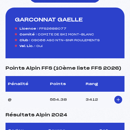
GARCONNAT GAELLE
foi(s) le ski
Licence :
FFS2688077
Comité :
COMITE DE SKI MONT-BLANC
Club :
09066 ASO NTN-SNR ROULEMENTS
Val. Lic. :
Oui
Points Alpin FFS (10ème liste FFS 2026)
Pénalité
Points
Rang
@
554.38
3412
Résultats Alpin 2024