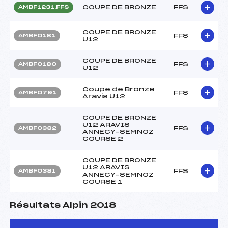
COUPE DE BRONZE
FFS
AMBF1231.FFS
COUPE DE BRONZE
FFS
AMBF0181
U12
COUPE DE BRONZE
FFS
AMBF0180
U12
Coupe de Bronze
FFS
AMBF0791
Aravis U12
COUPE DE BRONZE
U12 ARAVIS
FFS
AMBF0382
ANNECY-SEMNOZ
COURSE 2
COUPE DE BRONZE
U12 ARAVIS
FFS
AMBF0381
ANNECY-SEMNOZ
COURSE 1
Résultats Alpin 2018