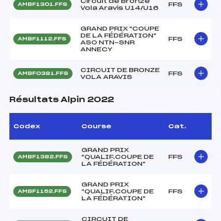
Circuit de Bronze
FFS
AMBF1301.FFS
Vola Aravis U14/U16
GRAND PRIX "COUPE
DE LA FÉDÉRATION"
FFS
AMBF1112.FFS
ASO NTN-SNR
ANNECY
CIRCUIT DE BRONZE
FFS
AMBF0381.FFS
VOLA ARAVIS
Résultats Alpin 2022
Codex
Course
Cat.
GRAND PRIX
"QUALIF.COUPE DE
FFS
AMBF1382.FFS
LA FÉDÉRATION"
GRAND PRIX
"QUALIF.COUPE DE
FFS
AMBF1152.FFS
LA FÉDÉRATION"
CIRCUIT DE