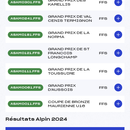
GRAND PRIX DES
FFS
ASAM0301.FFS
KARELLIS
GRAND PRIX DE VAL
FFS
ASAM0241.FFS
CENIS TERMIGNON
GRAND PRIX DE LA
FFS
ASAM0181.FFS
NORMA
GRAND PRIX DE ST
FRANCOIS
FFS
ASAM0121.FFS
LONGCHAMP
GRAND PRIX DE LA
FFS
ASAM0111.FFS
TOUSSUIRE
GRAND PRIX
FFS
ASAM0061.FFS
D'AUSSOIS
COUPE DE BRONZE
FFS
ASAM0011.FFS
MAURIENNE U16
Résultats Alpin 2024