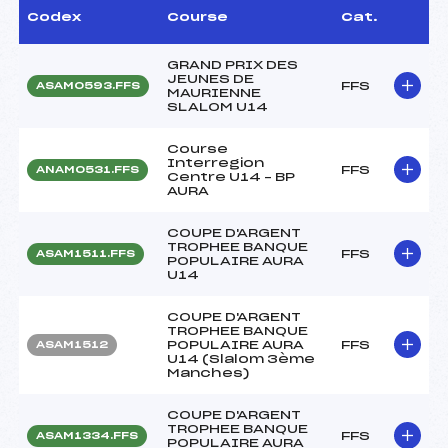
Codex
Course
Cat.
GRAND PRIX DES
JEUNES DE
FFS
ASAM0593.FFS
MAURIENNE
SLALOM U14
Course
Interregion
FFS
ANAM0531.FFS
Centre U14 – BP
AURA
COUPE D'ARGENT
TROPHEE BANQUE
FFS
ASAM1511.FFS
POPULAIRE AURA
U14
COUPE D'ARGENT
TROPHEE BANQUE
POPULAIRE AURA
FFS
ASAM1512
U14 (Slalom 3ème
Manches)
COUPE D'ARGENT
TROPHEE BANQUE
FFS
ASAM1334.FFS
POPULAIRE AURA