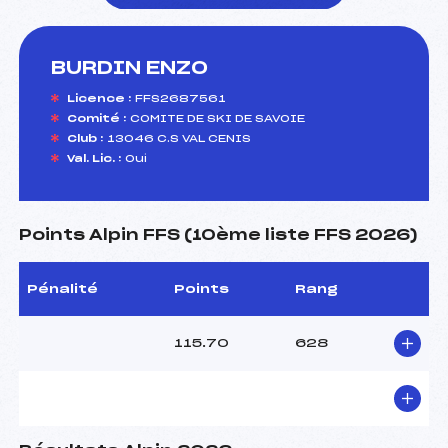
BURDIN ENZO
foi(s) le ski
Licence :
FFS2687561
Comité :
COMITE DE SKI DE SAVOIE
Club :
13046 C.S VAL CENIS
Val. Lic. :
Oui
Points Alpin FFS (10ème liste FFS 2026)
Pénalité
Points
Rang
115.70
628