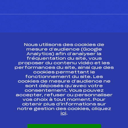
CONTACT
Nous utilisons des cookies de
ESPACE PRESSE
mesure d’audience (Google
Analytics) afin d’analyser la
fréquentation du site, vous
Ressources
proposer du contenu vidéo et les
performances du site, ainsi que des
Pass’Neige
cookies permettant le
Projet sportif fédéral
fonctionnement du site. Les
cookies de mesure d’audience ne
Projet de performance fédéral
sont déposés qu’avec votre
Antidopage
consentement. Vous pouvez
Pôle Développement, Formation, Suivi
accepter, refuser ou personnaliser
Scientifique
vos choix à tout moment. Pour
Listes ministérielles
obtenir plus d'informations sur
notre gestion des cookies, cliquez
Pôle vie de l’athlète
ici
.
Enseignement professionnel
Informatique et chronométrage