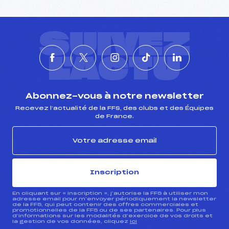
SUIVEZ
L'ACTU
Abonnez-vous à notre newsletter
Recevez l’actualité de la FFS, des clubs et des Équipes
de France.
Inscription
En cliquant sur « inscription », j’autorise la FFS à utiliser mon
adresse email pour m’envoyer périodiquement la newsletter
de la FFS, qui peut contenir des offres commerciales et
promotionnelles de la FFS ou de ses partenaires. Pour plus
d’informations sur les modalités d’exercice de vos droits et
la gestion de vos données, cliquez
ici