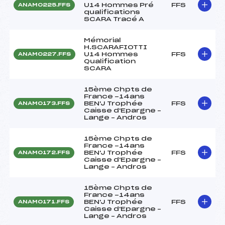
U14 Hommes Pré
FFS
ANAM0225.FFS
qualifications
SCARA Tracé A
Mémorial
H.SCARAFIOTTI
U14 Hommes
FFS
ANAM0227.FFS
Qualification
SCARA
15ème Chpts de
France -14ans
BEN'J Trophée
FFS
ANAM0173.FFS
Caisse d'Epargne –
Lange – Andros
15ème Chpts de
France -14ans
BEN'J Trophée
FFS
ANAM0172.FFS
Caisse d'Epargne –
Lange – Andros
15ème Chpts de
France -14ans
BEN'J Trophée
FFS
ANAM0171.FFS
Caisse d'Epargne –
Lange – Andros