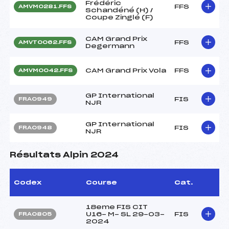
Frédéric
FFS
AMVM0281.FFS
Schandéné (H) /
Coupe Zinglé (F)
CAM Grand Prix
FFS
AMVT0062.FFS
Degermann
CAM Grand Prix Vola
FFS
AMVM0042.FFS
GP International
FIS
FRA0949
NJR
GP International
FIS
FRA0948
NJR
Résultats Alpin 2024
Codex
Course
Cat.
18eme FIS CIT
U16- M- SL 29-03-
FIS
FRA0805
2024