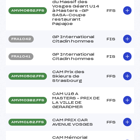
du Massif des
Vosges Géant U14
à Masters -GP
FFS
AMVM0652.FFS
SASA-Coupe
restaurant
Papajoe
GP International
FIS
FRA1042
Citadin hommes
GP International
FIS
FRA1041
Citadin hommes
CAM Prix des
Skieurs de
FFS
AMVM0502.FFS
Strasbourg
CAM U16 A
MASTERS – PRIX DE
FFS
AMVM0382.FFS
LA VILLE DE
GERARDMER
CAM PRIX CAR
FFS
AMVM0162.FFS
AVENUE VOSGES
CAM Mémorial