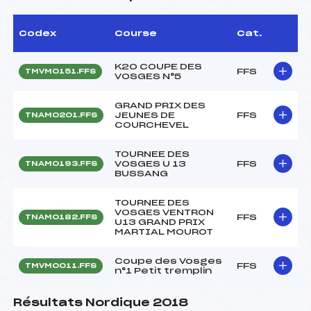
Codex
Course
Cat.
K20 COUPE DES
FFS
TMVM0151.FFS
VOSGES N°5
GRAND PRIX DES
JEUNES DE
FFS
TNAM0201.FFS
COURCHEVEL
TOURNEE DES
VOSGES U 13
FFS
TNAM0193.FFS
BUSSANG
TOURNEE DES
VOSGES VENTRON
FFS
TNAM0182.FFS
U13 GRAND PRIX
MARTIAL MOUROT
Coupe des Vosges
FFS
TMVM0011.FFS
n°1 Petit tremplin
Résultats Nordique 2018