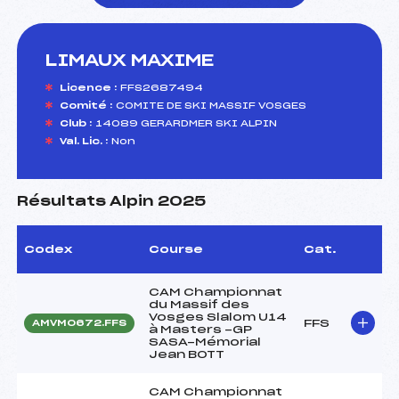
LIMAUX MAXIME
foi(s) le ski
Licence :
FFS2687494
Comité :
COMITE DE SKI MASSIF VOSGES
Club :
14089 GERARDMER SKI ALPIN
Val. Lic. :
Non
Résultats Alpin 2025
Codex
Course
Cat.
CAM Championnat
du Massif des
Vosges Slalom U14
FFS
AMVM0672.FFS
à Masters -GP
SASA-Mémorial
Jean BOTT
CAM Championnat