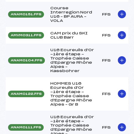
Course
Interregion Nord
FFS
ANAM0151.FFS
U16 – BP AURA –
VOLA
CAM prix du SKI
FFS
AMVM0311.FFS
CLUB Barr
U16 Ecureuils d'Or
-1ère étape -
Trophée Caisse
FFS
ANAM0104.FFS
d'Epargne Rhône
Alpes –
Kassbohrer
HOMMES U16
Ecureuils d'Or
-1ère étape -
FFS
ANAM0122.FFS
Trophée Caisse
d'Epargne Rhône
Alpes – Gr B
U16 Ecureuils d'Or
-1ère étape -
Trophée Caisse
FFS
ANAM0111.FFS
d'Epargne Rhône
Alpes –