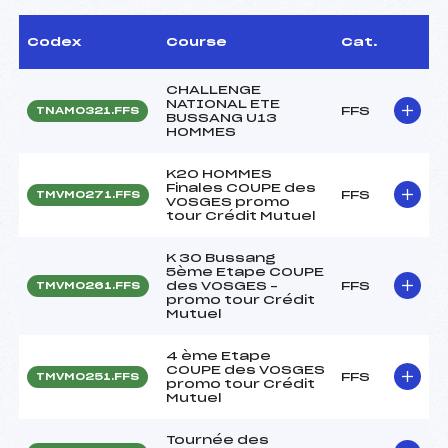
Codex
Course
Cat.
CHALLENGE
NATIONAL ETE
FFS
TNAM0321.FFS
BUSSANG U13
HOMMES
K20 HOMMES
Finales COUPE des
FFS
TMVM0271.FFS
VOSGES promo
tour Crédit Mutuel
K 30 Bussang
5ème Etape COUPE
des VOSGES –
FFS
TMVM0261.FFS
promo tour Crédit
Mutuel
4 ème Etape
COUPE des VOSGES
FFS
TMVM0251.FFS
promo tour Crédit
Mutuel
Tournée des