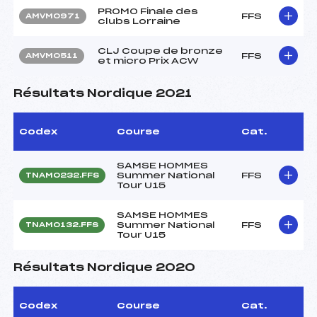
PROMO Finale des
FFS
AMVM0971
clubs Lorraine
CLJ Coupe de bronze
FFS
AMVM0511
et micro Prix ACW
Résultats Nordique 2021
Codex
Course
Cat.
SAMSE HOMMES
Summer National
FFS
TNAM0232.FFS
Tour U15
SAMSE HOMMES
Summer National
FFS
TNAM0132.FFS
Tour U15
Résultats Nordique 2020
Codex
Course
Cat.