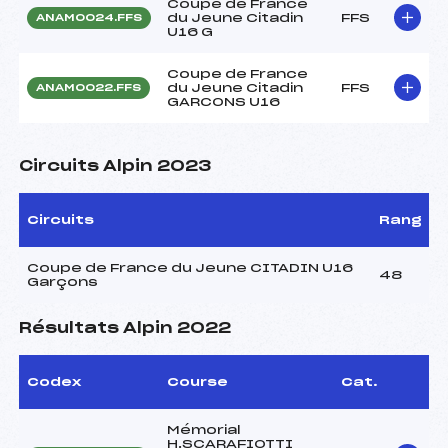
Coupe de France
du Jeune Citadin
FFS
ANAM0024.FFS
U16 G
Coupe de France
du Jeune Citadin
FFS
ANAM0022.FFS
GARCONS U16
Circuits Alpin 2023
Circuits
Rang
Coupe de France du Jeune CITADIN U16
48
Garçons
Résultats Alpin 2022
Codex
Course
Cat.
Mémorial
H.SCARAFIOTTI