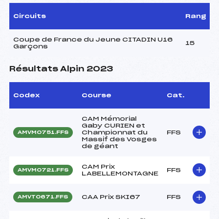
Circuits
Rang
Coupe de France du Jeune CITADIN U16
15
Garçons
Résultats Alpin 2023
Codex
Course
Cat.
CAM Mémorial
Gaby CURIEN et
Championnat du
FFS
AMVM0751.FFS
Massif des Vosges
de géant
CAM Prix
FFS
AMVM0721.FFS
LABELLEMONTAGNE
CAA Prix SKI67
FFS
AMVT0671.FFS