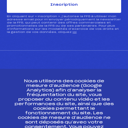
Inscription
En cliquant sur « inscription », j’autorise la FFS à utiliser mon
adresse email pour m’envoyer périodiquement la newsletter
de la FFS, qui peut contenir des offres commerciales et
promotionnelles de la FFS ou de ses partenaires. Pour plus
d’informations sur les modalités d’exercice de vos droits et
la gestion de vos données, cliquez
ici
CONTACT
Nous utilisons des cookies de
ESPACE PRESSE
mesure d’audience (Google
Analytics) afin d’analyser la
fréquentation du site, vous
Ressources
proposer du contenu vidéo et les
performances du site, ainsi que des
Pass’Neige
cookies permettant le
Projet sportif fédéral
fonctionnement du site. Les
cookies de mesure d’audience ne
Projet de performance fédéral
sont déposés qu’avec votre
Antidopage
consentement. Vous pouvez