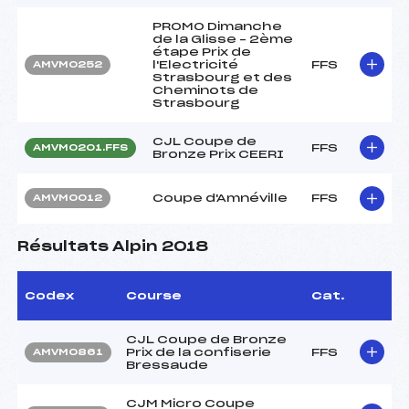
PROMO Dimanche
de la Glisse – 2ème
étape Prix de
l'Electricité
FFS
AMVM0252
Strasbourg et des
Cheminots de
Strasbourg
CJL Coupe de
FFS
AMVM0201.FFS
Bronze Prix CEERI
Coupe d'Amnéville
FFS
AMVM0012
Résultats Alpin 2018
Codex
Course
Cat.
CJL Coupe de Bronze
Prix de la confiserie
FFS
AMVM0861
Bressaude
CJM Micro Coupe