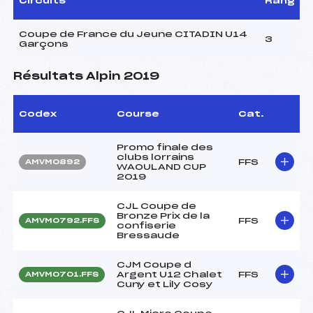
Circuits
Rang
Coupe de France du Jeune CITADIN U14
3
Garçons
Résultats Alpin 2019
Codex
Course
Cat.
Promo finale des
clubs lorrains
FFS
AMVM0892
WAOULAND CUP
2019
CJL Coupe de
Bronze Prix de la
FFS
AMVM0792.FFS
confiserie
Bressaude
CJM Coupe d
Argent U12 Chalet
FFS
AMVM0701.FFS
Cuny et Lily Cosy