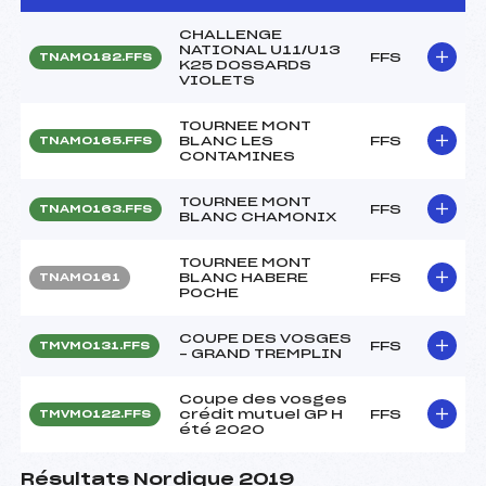
CHALLENGE
NATIONAL U11/U13
FFS
TNAM0182.FFS
K25 DOSSARDS
VIOLETS
TOURNEE MONT
BLANC LES
FFS
TNAM0165.FFS
CONTAMINES
TOURNEE MONT
FFS
TNAM0163.FFS
BLANC CHAMONIX
TOURNEE MONT
BLANC HABERE
FFS
TNAM0161
POCHE
COUPE DES VOSGES
FFS
TMVM0131.FFS
– GRAND TREMPLIN
Coupe des vosges
crédit mutuel GP H
FFS
TMVM0122.FFS
été 2020
Résultats Nordique 2019