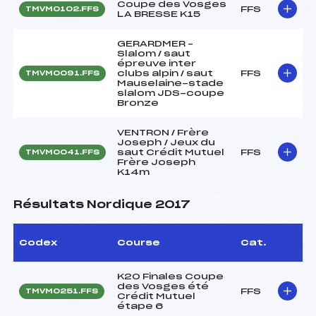
Coupe des Vosges
FFS
TMVM0102.FFS
LA BRESSE K15
GERARDMER –
Slalom / saut
épreuve inter
clubs alpin / saut
FFS
TMVM0091.FFS
Mauselaine-stade
slalom JDS-coupe
Bronze
VENTRON / Frère
Joseph / Jeux du
saut Crédit Mutuel
FFS
TMVM0041.FFS
Frère Joseph
K14m
Résultats Nordique 2017
Codex
Course
Cat.
K20 Finales Coupe
des Vosges été
FFS
TMVM0251.FFS
Crédit Mutuel
étape 6