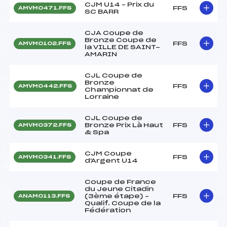
CJM U14 – Prix du
FFS
AMVM0471.FFS
SC BARR
CJA Coupe de
Bronze Coupe de
FFS
AMVM0102.FFS
la VILLE DE SAINT-
AMARIN
CJL Coupe de
Bronze
FFS
AMVM0442.FFS
Championnat de
Lorraine
CJL Coupe de
Bronze Prix Là Haut
FFS
AMVM0372.FFS
& Spa
CJM Coupe
FFS
AMVM0341.FFS
d'Argent U14
Coupe de France
du Jeune Citadin
(3ème étape) –
FFS
ANAM0113.FFS
Qualif. Coupe de la
Fédération