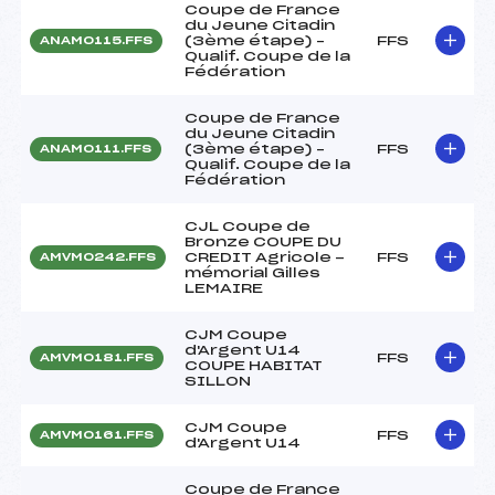
Coupe de France
du Jeune Citadin
(3ème étape) –
FFS
ANAM0115.FFS
Qualif. Coupe de la
Fédération
Coupe de France
du Jeune Citadin
(3ème étape) –
FFS
ANAM0111.FFS
Qualif. Coupe de la
Fédération
CJL Coupe de
Bronze COUPE DU
CREDIT Agricole -
FFS
AMVM0242.FFS
mémorial Gilles
LEMAIRE
CJM Coupe
d'Argent U14
FFS
AMVM0181.FFS
COUPE HABITAT
SILLON
CJM Coupe
FFS
AMVM0161.FFS
d'Argent U14
Coupe de France