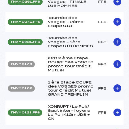
Vosges – FINALE
FFS
TNAM0251.FFS
U15 HOMMES
Tournée des
Vosges – 2ème
FFS
TNAM0241.FFS
Etape U13
Tournée des
Vosges – 1ère
FFS
TNAM0231.FFS
Etape U13 HOMMES
K20 2 ème Etape
COUPE des VOSGES
FFS
TMVM0176
promo tour Crédit
Mutuel
1 ère Etape COUPE
des VOSGES promo
FFS
TMVM0162
tour Crédit Mutuel
GRAND TREMPLIN
XONRUPT / Le Poli /
Saut inter-foyers
FFS
TMVM0121.FFS
Le Poli K12m JDS +
CN