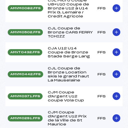
CJL Micro Coupe
U8+U10 Coupe de
Bronze U12 à U14
FFS
AMVM0082.FFS
Prix G. Lemaire /
Credit Agricole
CJL Coupe de
Bronze CARS FERRY
FFS
AMVM0502.FFS
TCHIZZ
CJA U12 U14
Coupe de Bronze
FFS
AMVT0432.FFS
Stade Serge Lang
CJL Coupe de
Bronze Location
FFS
AMVM0442.FFS
skis le grand haut
La Mauselaine
CJM Coupe
d'Argent U12
FFS
AMVM0371.FFS
coupe Vola Cup
CJM Coupe
d'Argent U12 Prix
FFS
AMVM0291.FFS
de la Ville de St
Maurice