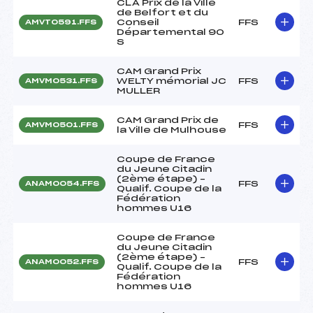
CLA Prix de la Ville
de Belfort et du
Conseil
FFS
AMVT0591.FFS
Départemental 90
S
CAM Grand Prix
WELTY mémorial JC
FFS
AMVM0531.FFS
MULLER
CAM Grand Prix de
FFS
AMVM0501.FFS
la Ville de Mulhouse
Coupe de France
du Jeune Citadin
(2ème étape) –
FFS
ANAM0054.FFS
Qualif. Coupe de la
Fédération
hommes U16
Coupe de France
du Jeune Citadin
(2ème étape) –
FFS
ANAM0052.FFS
Qualif. Coupe de la
Fédération
hommes U16