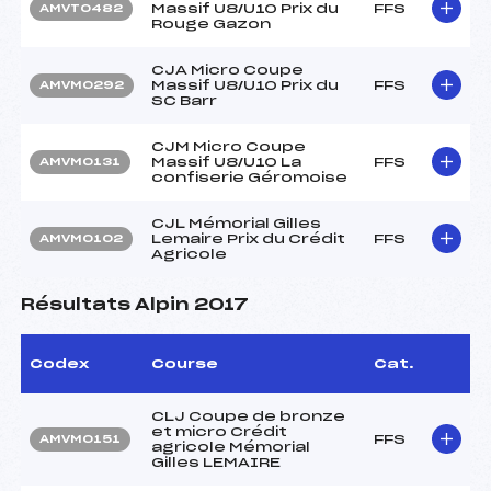
Massif U8/U10 Prix du
FFS
AMVT0482
Rouge Gazon
CJA Micro Coupe
Massif U8/U10 Prix du
FFS
AMVM0292
SC Barr
CJM Micro Coupe
Massif U8/U10 La
FFS
AMVM0131
confiserie Géromoise
CJL Mémorial Gilles
Lemaire Prix du Crédit
FFS
AMVM0102
Agricole
Résultats Alpin 2017
Codex
Course
Cat.
CLJ Coupe de bronze
et micro Crédit
FFS
AMVM0151
agricole Mémorial
Gilles LEMAIRE