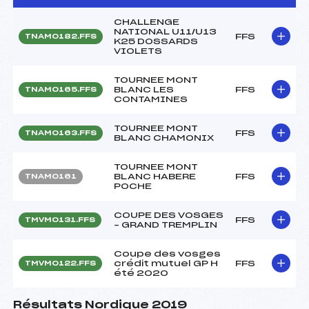
CHALLENGE
NATIONAL U11/U13
FFS
TNAM0182.FFS
K25 DOSSARDS
VIOLETS
TOURNEE MONT
BLANC LES
FFS
TNAM0165.FFS
CONTAMINES
TOURNEE MONT
FFS
TNAM0163.FFS
BLANC CHAMONIX
TOURNEE MONT
BLANC HABERE
FFS
TNAM0161
POCHE
COUPE DES VOSGES
FFS
TMVM0131.FFS
– GRAND TREMPLIN
Coupe des vosges
crédit mutuel GP H
FFS
TMVM0122.FFS
été 2020
Résultats Nordique 2019