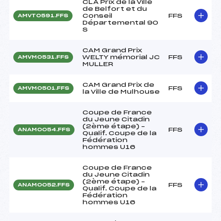
CLA Prix de la Ville
de Belfort et du
Conseil
FFS
AMVT0591.FFS
Départemental 90
S
CAM Grand Prix
WELTY mémorial JC
FFS
AMVM0531.FFS
MULLER
CAM Grand Prix de
FFS
AMVM0501.FFS
la Ville de Mulhouse
Coupe de France
du Jeune Citadin
(2ème étape) –
FFS
ANAM0054.FFS
Qualif. Coupe de la
Fédération
hommes U16
Coupe de France
du Jeune Citadin
(2ème étape) –
FFS
ANAM0052.FFS
Qualif. Coupe de la
Fédération
hommes U16