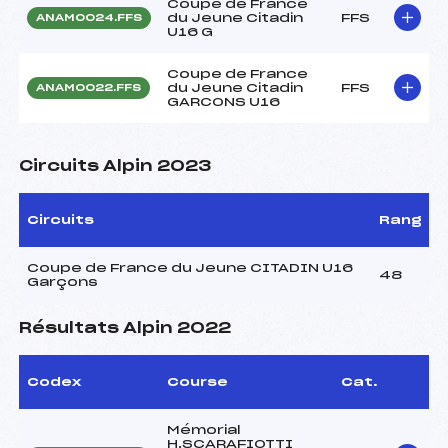
Coupe de France
du Jeune Citadin
FFS
ANAM0024.FFS
U16 G
Coupe de France
du Jeune Citadin
FFS
ANAM0022.FFS
GARCONS U16
Circuits Alpin 2023
Circuits
Rang
Coupe de France du Jeune CITADIN U16
48
Garçons
Résultats Alpin 2022
Codex
Course
Cat.
Mémorial
H.SCARAFIOTTI