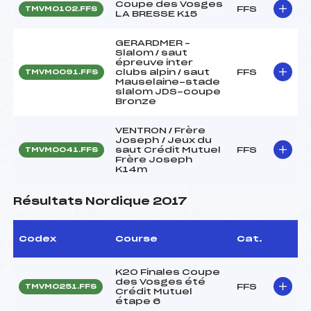
Coupe des Vosges
FFS
TMVM0102.FFS
LA BRESSE K15
GERARDMER –
Slalom / saut
épreuve inter
clubs alpin / saut
FFS
TMVM0091.FFS
Mauselaine-stade
slalom JDS-coupe
Bronze
VENTRON / Frère
Joseph / Jeux du
saut Crédit Mutuel
FFS
TMVM0041.FFS
Frère Joseph
K14m
Résultats Nordique 2017
Codex
Course
Cat.
K20 Finales Coupe
des Vosges été
FFS
TMVM0251.FFS
Crédit Mutuel
étape 6