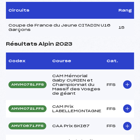
Circuits
Rang
Coupe de France du Jeune CITADIN U16
15
Garçons
Résultats Alpin 2023
Codex
Course
Cat.
CAM Mémorial
Gaby CURIEN et
Championnat du
FFS
AMVM0751.FFS
Massif des Vosges
de géant
CAM Prix
FFS
AMVM0721.FFS
LABELLEMONTAGNE
CAA Prix SKI67
FFS
AMVT0671.FFS