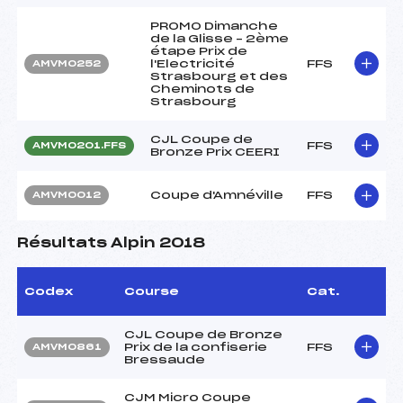
PROMO Dimanche
de la Glisse – 2ème
étape Prix de
l'Electricité
FFS
AMVM0252
Strasbourg et des
Cheminots de
Strasbourg
CJL Coupe de
FFS
AMVM0201.FFS
Bronze Prix CEERI
Coupe d'Amnéville
FFS
AMVM0012
Résultats Alpin 2018
Codex
Course
Cat.
CJL Coupe de Bronze
Prix de la confiserie
FFS
AMVM0861
Bressaude
CJM Micro Coupe