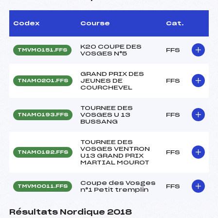
Codex
Course
Cat.
K20 COUPE DES
FFS
TMVM0151.FFS
VOSGES N°5
GRAND PRIX DES
JEUNES DE
FFS
TNAM0201.FFS
COURCHEVEL
TOURNEE DES
VOSGES U 13
FFS
TNAM0193.FFS
BUSSANG
TOURNEE DES
VOSGES VENTRON
FFS
TNAM0182.FFS
U13 GRAND PRIX
MARTIAL MOUROT
Coupe des Vosges
FFS
TMVM0011.FFS
n°1 Petit tremplin
Résultats Nordique 2018