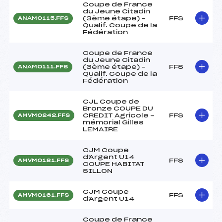
Coupe de France
du Jeune Citadin
(3ème étape) –
FFS
ANAM0115.FFS
Qualif. Coupe de la
Fédération
Coupe de France
du Jeune Citadin
(3ème étape) –
FFS
ANAM0111.FFS
Qualif. Coupe de la
Fédération
CJL Coupe de
Bronze COUPE DU
CREDIT Agricole -
FFS
AMVM0242.FFS
mémorial Gilles
LEMAIRE
CJM Coupe
d'Argent U14
FFS
AMVM0181.FFS
COUPE HABITAT
SILLON
CJM Coupe
FFS
AMVM0161.FFS
d'Argent U14
Coupe de France