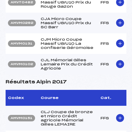
Massif U8/U10 Prix du
FFS
AMVT0482
Rouge Gazon
CJA Micro Coupe
Massif U8/U10 Prix du
FFS
AMVM0292
SC Barr
CJM Micro Coupe
Massif U8/U10 La
FFS
AMVM0131
confiserie Géromoise
CJL Mémorial Gilles
Lemaire Prix du Crédit
FFS
AMVM0102
Agricole
Résultats Alpin 2017
Codex
Course
Cat.
CLJ Coupe de bronze
et micro Crédit
FFS
AMVM0151
agricole Mémorial
Gilles LEMAIRE