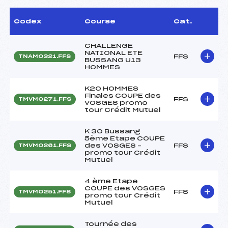
Codex
Course
Cat.
CHALLENGE
NATIONAL ETE
FFS
TNAM0321.FFS
BUSSANG U13
HOMMES
K20 HOMMES
Finales COUPE des
FFS
TMVM0271.FFS
VOSGES promo
tour Crédit Mutuel
K 30 Bussang
5ème Etape COUPE
des VOSGES –
FFS
TMVM0261.FFS
promo tour Crédit
Mutuel
4 ème Etape
COUPE des VOSGES
FFS
TMVM0251.FFS
promo tour Crédit
Mutuel
Tournée des