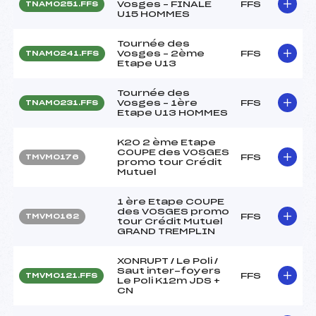
Vosges – FINALE
FFS
TNAM0251.FFS
U15 HOMMES
Tournée des
Vosges – 2ème
FFS
TNAM0241.FFS
Etape U13
Tournée des
Vosges – 1ère
FFS
TNAM0231.FFS
Etape U13 HOMMES
K20 2 ème Etape
COUPE des VOSGES
FFS
TMVM0176
promo tour Crédit
Mutuel
1 ère Etape COUPE
des VOSGES promo
FFS
TMVM0162
tour Crédit Mutuel
GRAND TREMPLIN
XONRUPT / Le Poli /
Saut inter-foyers
FFS
TMVM0121.FFS
Le Poli K12m JDS +
CN