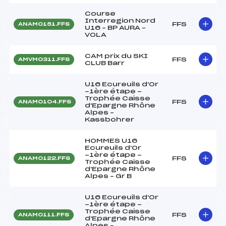
Course
Interregion Nord
FFS
ANAM0151.FFS
U16 – BP AURA –
VOLA
CAM prix du SKI
FFS
AMVM0311.FFS
CLUB Barr
U16 Ecureuils d'Or
-1ère étape -
Trophée Caisse
FFS
ANAM0104.FFS
d'Epargne Rhône
Alpes –
Kassbohrer
HOMMES U16
Ecureuils d'Or
-1ère étape -
FFS
ANAM0122.FFS
Trophée Caisse
d'Epargne Rhône
Alpes – Gr B
U16 Ecureuils d'Or
-1ère étape -
Trophée Caisse
FFS
ANAM0111.FFS
d'Epargne Rhône
Alpes –