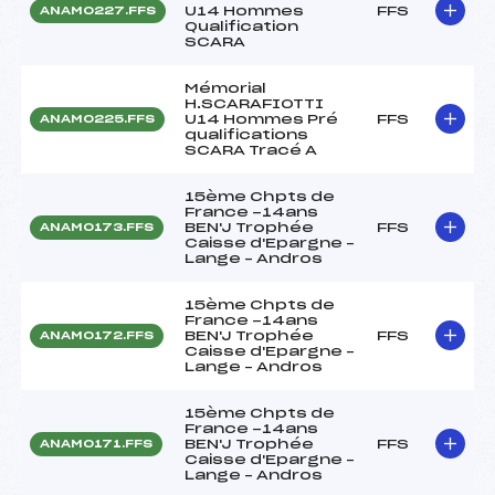
U14 Hommes
FFS
ANAM0227.FFS
Qualification
SCARA
Mémorial
H.SCARAFIOTTI
U14 Hommes Pré
FFS
ANAM0225.FFS
qualifications
SCARA Tracé A
15ème Chpts de
France -14ans
BEN'J Trophée
FFS
ANAM0173.FFS
Caisse d'Epargne –
Lange – Andros
15ème Chpts de
France -14ans
BEN'J Trophée
FFS
ANAM0172.FFS
Caisse d'Epargne –
Lange – Andros
15ème Chpts de
France -14ans
BEN'J Trophée
FFS
ANAM0171.FFS
Caisse d'Epargne –
Lange – Andros