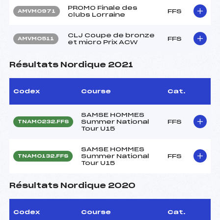
PROMO Finale des
FFS
AMVM0971
clubs Lorraine
CLJ Coupe de bronze
FFS
AMVM0511
et micro Prix ACW
Résultats Nordique 2021
Codex
Course
Cat.
SAMSE HOMMES
Summer National
FFS
TNAM0232.FFS
Tour U15
SAMSE HOMMES
Summer National
FFS
TNAM0132.FFS
Tour U15
Résultats Nordique 2020
Codex
Course
Cat.