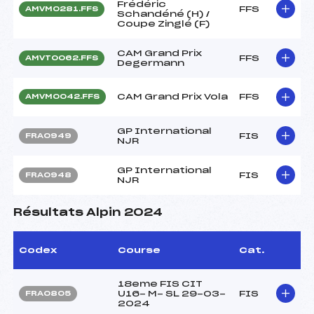
Frédéric
FFS
AMVM0281.FFS
Schandéné (H) /
Coupe Zinglé (F)
CAM Grand Prix
FFS
AMVT0062.FFS
Degermann
CAM Grand Prix Vola
FFS
AMVM0042.FFS
GP International
FIS
FRA0949
NJR
GP International
FIS
FRA0948
NJR
Résultats Alpin 2024
Codex
Course
Cat.
18eme FIS CIT
U16- M- SL 29-03-
FIS
FRA0805
2024