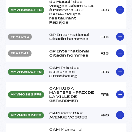
du Massif des
Vosges Géant U14
à Masters -GP
FFS
AMVM0652.FFS
SASA-Coupe
restaurant
Papajoe
GP International
FIS
FRA1042
Citadin hommes
GP International
FIS
FRA1041
Citadin hommes
CAM Prix des
Skieurs de
FFS
AMVM0502.FFS
Strasbourg
CAM U16 A
MASTERS – PRIX DE
FFS
AMVM0382.FFS
LA VILLE DE
GERARDMER
CAM PRIX CAR
FFS
AMVM0162.FFS
AVENUE VOSGES
CAM Mémorial