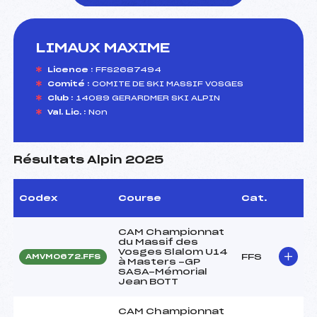
LIMAUX MAXIME
foi(s) le ski
Licence :
FFS2687494
Comité :
COMITE DE SKI MASSIF VOSGES
Club :
14089 GERARDMER SKI ALPIN
Val. Lic. :
Non
Résultats Alpin 2025
Codex
Course
Cat.
CAM Championnat
du Massif des
Vosges Slalom U14
FFS
AMVM0672.FFS
à Masters -GP
SASA-Mémorial
Jean BOTT
CAM Championnat