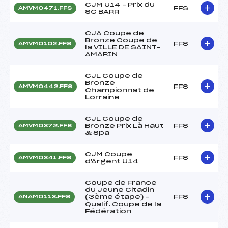
CJM U14 – Prix du
FFS
AMVM0471.FFS
SC BARR
CJA Coupe de
Bronze Coupe de
FFS
AMVM0102.FFS
la VILLE DE SAINT-
AMARIN
CJL Coupe de
Bronze
FFS
AMVM0442.FFS
Championnat de
Lorraine
CJL Coupe de
Bronze Prix Là Haut
FFS
AMVM0372.FFS
& Spa
CJM Coupe
FFS
AMVM0341.FFS
d'Argent U14
Coupe de France
du Jeune Citadin
(3ème étape) –
FFS
ANAM0113.FFS
Qualif. Coupe de la
Fédération