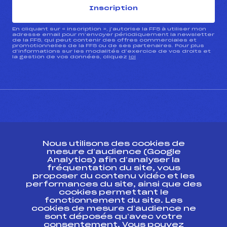
Inscription
En cliquant sur « inscription », j’autorise la FFS à utiliser mon
adresse email pour m’envoyer périodiquement la newsletter
de la FFS, qui peut contenir des offres commerciales et
promotionnelles de la FFS ou de ses partenaires. Pour plus
d’informations sur les modalités d’exercice de vos droits et
la gestion de vos données, cliquez
ici
CONTACT
Nous utilisons des cookies de
ESPACE PRESSE
mesure d’audience (Google
Analytics) afin d’analyser la
fréquentation du site, vous
Ressources
proposer du contenu vidéo et les
performances du site, ainsi que des
Pass’Neige
cookies permettant le
Projet sportif fédéral
fonctionnement du site. Les
cookies de mesure d’audience ne
Projet de performance fédéral
sont déposés qu’avec votre
Antidopage
consentement. Vous pouvez