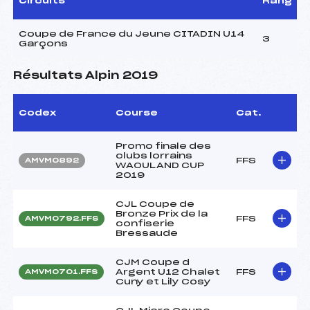
Circuits
Rang
Coupe de France du Jeune CITADIN U14
3
Garçons
Résultats Alpin 2019
Codex
Course
Cat.
Promo finale des
clubs lorrains
FFS
AMVM0892
WAOULAND CUP
2019
CJL Coupe de
Bronze Prix de la
FFS
AMVM0792.FFS
confiserie
Bressaude
CJM Coupe d
Argent U12 Chalet
FFS
AMVM0701.FFS
Cuny et Lily Cosy