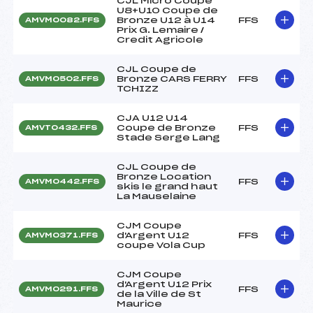
CJL Micro Coupe
U8+U10 Coupe de
Bronze U12 à U14
FFS
AMVM0082.FFS
Prix G. Lemaire /
Credit Agricole
CJL Coupe de
Bronze CARS FERRY
FFS
AMVM0502.FFS
TCHIZZ
CJA U12 U14
Coupe de Bronze
FFS
AMVT0432.FFS
Stade Serge Lang
CJL Coupe de
Bronze Location
FFS
AMVM0442.FFS
skis le grand haut
La Mauselaine
CJM Coupe
d'Argent U12
FFS
AMVM0371.FFS
coupe Vola Cup
CJM Coupe
d'Argent U12 Prix
FFS
AMVM0291.FFS
de la Ville de St
Maurice