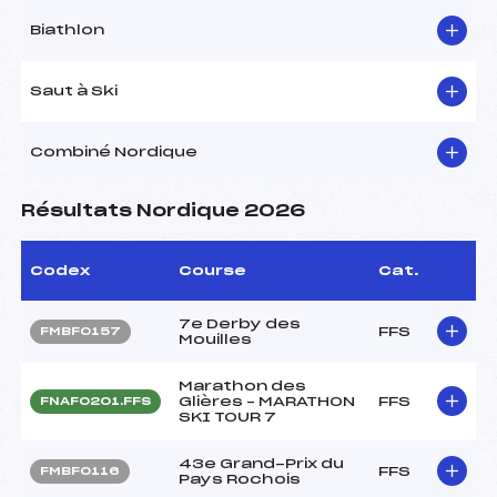
Biathlon
Saut à Ski
Combiné Nordique
Résultats Nordique 2026
Codex
Course
Cat.
7e Derby des
FFS
FMBF0157
Mouilles
Marathon des
Glières – MARATHON
FFS
FNAF0201.FFS
SKI TOUR 7
43e Grand-Prix du
FFS
FMBF0116
Pays Rochois