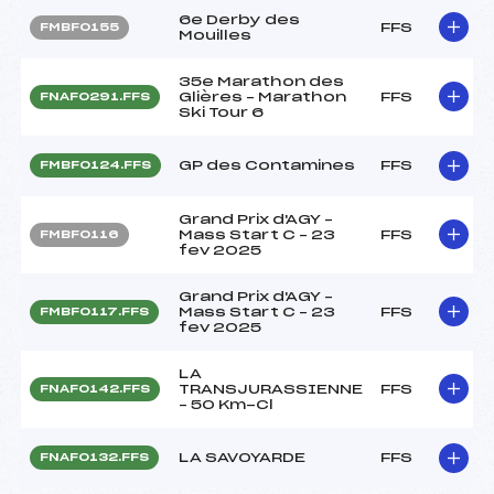
6e Derby des
FFS
FMBF0155
Mouilles
35e Marathon des
Glières – Marathon
FFS
FNAF0291.FFS
Ski Tour 6
GP des Contamines
FFS
FMBF0124.FFS
Grand Prix d'AGY –
Mass Start C – 23
FFS
FMBF0116
fev 2025
Grand Prix d'AGY –
Mass Start C – 23
FFS
FMBF0117.FFS
fev 2025
LA
TRANSJURASSIENNE
FFS
FNAF0142.FFS
– 50 Km-Cl
LA SAVOYARDE
FFS
FNAF0132.FFS