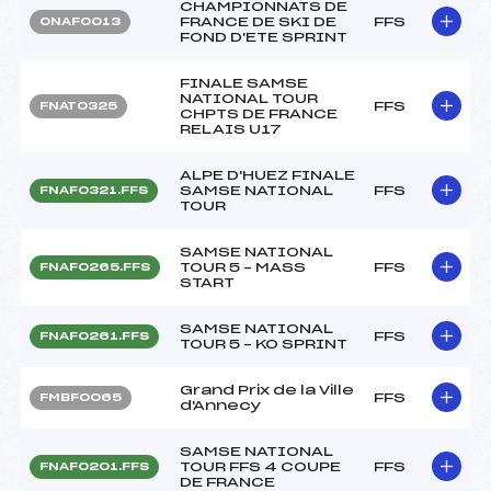
CHAMPIONNATS DE
FRANCE DE SKI DE
FFS
ONAF0013
FOND D'ETE SPRINT
FINALE SAMSE
NATIONAL TOUR
FFS
FNAT0325
CHPTS DE FRANCE
RELAIS U17
ALPE D'HUEZ FINALE
SAMSE NATIONAL
FFS
FNAF0321.FFS
TOUR
SAMSE NATIONAL
TOUR 5 – MASS
FFS
FNAF0265.FFS
START
SAMSE NATIONAL
FFS
FNAF0261.FFS
TOUR 5 – KO SPRINT
Grand Prix de la Ville
FFS
FMBF0065
d'Annecy
SAMSE NATIONAL
TOUR FFS 4 COUPE
FFS
FNAF0201.FFS
DE FRANCE