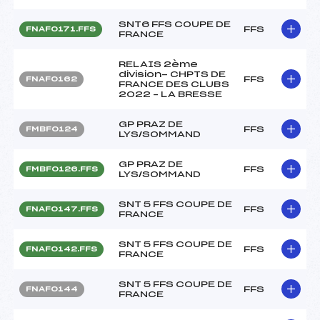
SNT6 FFS COUPE DE
FFS
FNAF0171.FFS
FRANCE
RELAIS 2ème
division- CHPTS DE
FFS
FNAF0162
FRANCE DES CLUBS
2022 – LA BRESSE
GP PRAZ DE
FFS
FMBF0124
LYS/SOMMAND
GP PRAZ DE
FFS
FMBF0126.FFS
LYS/SOMMAND
SNT 5 FFS COUPE DE
FFS
FNAF0147.FFS
FRANCE
SNT 5 FFS COUPE DE
FFS
FNAF0142.FFS
FRANCE
SNT 5 FFS COUPE DE
FFS
FNAF0144
FRANCE