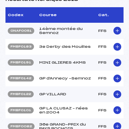
Codex
Course
Cat.
14ème montée du
FFS
ONAF0051
Semnoz
3e Derby des Mouilles
FFS
FMBF0183
MINI GLIERES 4KMS
FFS
FMBF0191
GP d'Annecy -Semnoz
FFS
FMBF0142
GP VILLARD
FFS
FMBF0122
GP LA CLUSAZ – nées
FFS
FMBF0101
en 2004
36e GRAND-PRIX du
FFS
FMBF0082
PAYS ROCHOIS