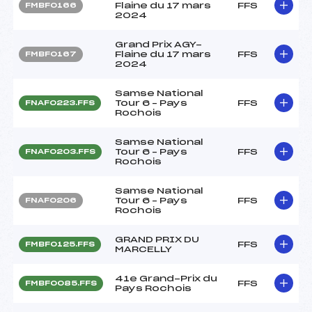
Flaine du 17 mars
FFS
FMBF0166
2024
Grand Prix AGY-
Flaine du 17 mars
FFS
FMBF0167
2024
Samse National
Tour 6 – Pays
FFS
FNAF0223.FFS
Rochois
Samse National
Tour 6 – Pays
FFS
FNAF0203.FFS
Rochois
Samse National
Tour 6 – Pays
FFS
FNAF0206
Rochois
GRAND PRIX DU
FFS
FMBF0125.FFS
MARCELLY
41e Grand-Prix du
FFS
FMBF0085.FFS
Pays Rochois