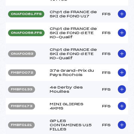
Chpt de FRANCE de
FFS
ONAF0061.FFS
SKI de FOND U17
Chpt de FRANCE de
SKI de FOND d ETE
FFS
ONAF0056.FFS
KO-Qualif
Chpt de FRANCE de
SKI de FOND d ETE
FFS
ONAF0053
KO-Qualif
37e Grand-Prix du
FFS
FMBF0072
Pays Rochois
4e Derby des
FFS
FMBF0133
Mouilles
MINI GLIERES
FFS
FMBF0173
4KMS
GP LES
CONTAMINES U15
FFS
FMBF0121
FILLES