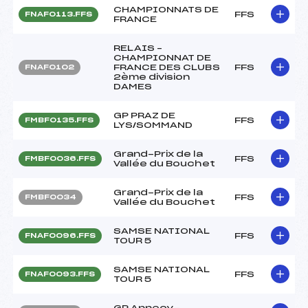
CHAMPIONNATS DE
FFS
FNAF0113.FFS
FRANCE
RELAIS –
CHAMPIONNAT DE
FRANCE DES CLUBS
FFS
FNAF0102
2ème division
DAMES
GP PRAZ DE
FFS
FMBF0135.FFS
LYS/SOMMAND
Grand-Prix de la
FFS
FMBF0036.FFS
Vallée du Bouchet
Grand-Prix de la
FFS
FMBF0034
Vallée du Bouchet
SAMSE NATIONAL
FFS
FNAF0096.FFS
TOUR 5
SAMSE NATIONAL
FFS
FNAF0093.FFS
TOUR 5
GP Annecy-