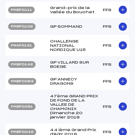
Grand-prix de la
FFS
FMBF0111
Vallée du Bouchet
GP SOMMAND
FFS
FMBF0102
CHALLENGE
NATIONAL
FFS
FNAF0131
NORDIQUE U15
GP VILLARD SUR
FFS
FMBF0142
BOEGE
GP ANNECY
FFS
FMBF0093
DRAGONS
47ème GRAND PRIX
DE FOND DE LA
VALLEE DE
FFS
FMBF0051
CHAMONIX
Dimanche 20
janvier 2019
44 ième Grand Prix
FFS
FMBF0042
d'AGY 2019