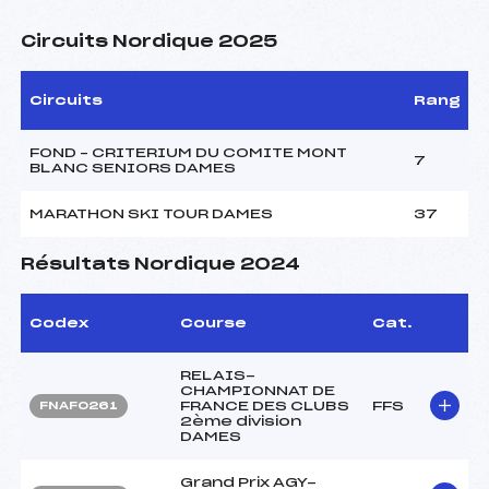
Circuits Nordique 2025
Circuits
Rang
FOND – CRITERIUM DU COMITE MONT
7
BLANC SENIORS DAMES
MARATHON SKI TOUR DAMES
37
Résultats Nordique 2024
Codex
Course
Cat.
RELAIS-
CHAMPIONNAT DE
FRANCE DES CLUBS
FFS
FNAF0261
2ème division
DAMES
Grand Prix AGY-