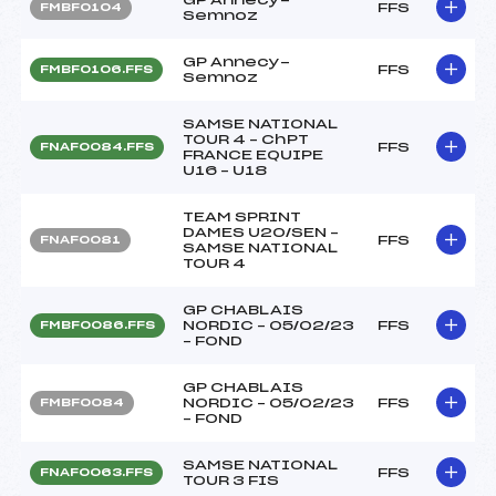
FFS
FMBF0104
Semnoz
GP Annecy-
FFS
FMBF0106.FFS
Semnoz
SAMSE NATIONAL
TOUR 4 – ChPT
FFS
FNAF0084.FFS
FRANCE EQUIPE
U16 – U18
TEAM SPRINT
DAMES U20/SEN –
FFS
FNAF0081
SAMSE NATIONAL
TOUR 4
GP CHABLAIS
NORDIC – 05/02/23
FFS
FMBF0086.FFS
– FOND
GP CHABLAIS
NORDIC – 05/02/23
FFS
FMBF0084
– FOND
SAMSE NATIONAL
FFS
FNAF0063.FFS
TOUR 3 FIS