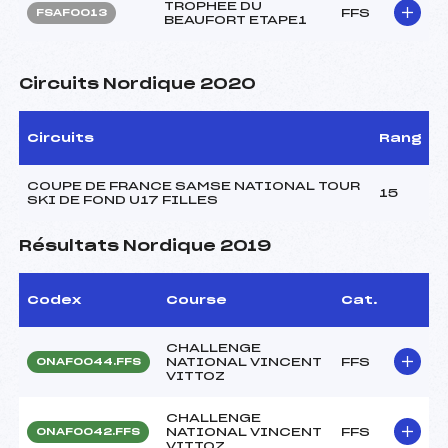
TROPHEE DU
FFS
FSAF0013
BEAUFORT ETAPE1
Circuits Nordique 2020
Circuits
Rang
COUPE DE FRANCE SAMSE NATIONAL TOUR
15
SKI DE FOND U17 FILLES
Résultats Nordique 2019
Codex
Course
Cat.
CHALLENGE
NATIONAL VINCENT
FFS
ONAF0044.FFS
VITTOZ
CHALLENGE
NATIONAL VINCENT
FFS
ONAF0042.FFS
VITTOZ