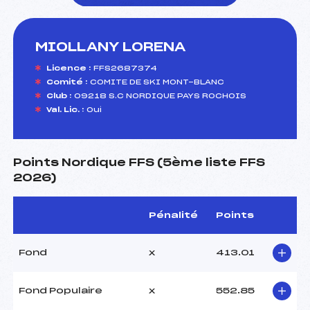
MIOLLANY LORENA
foi(s) le ski
Licence :
FFS2687374
Comité :
COMITE DE SKI MONT-BLANC
Club :
09218 S.C NORDIQUE PAYS ROCHOIS
Val. Lic. :
Oui
Points Nordique FFS (5ème liste FFS
2026)
Pénalité
Points
Fond
x
413.01
Fond Populaire
x
552.85