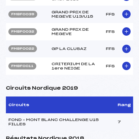
GRAND PRIX DE
FFS
FMBF0039
MEGEVE U13/U15
GRAND PRIX DE
FFS
FMBF0032
MEGEVE
GP LA CLUSAZ
FFS
FMBF0022
CRITERIUM DE LA
FFS
FMBF0011
1ere NEIGE
Circuits Nordique 2019
Circuits
Rang
FOND – MONT BLANC CHALLENGE U15
7
FILLES
Résultats Nordique 2018