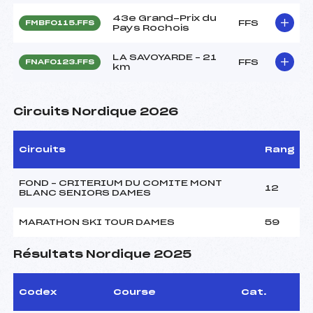
43e Grand-Prix du
FFS
FMBF0115.FFS
Pays Rochois
LA SAVOYARDE – 21
FFS
FNAF0123.FFS
km
Circuits Nordique 2026
Circuits
Rang
FOND – CRITERIUM DU COMITE MONT
12
BLANC SENIORS DAMES
MARATHON SKI TOUR DAMES
59
Résultats Nordique 2025
Codex
Course
Cat.