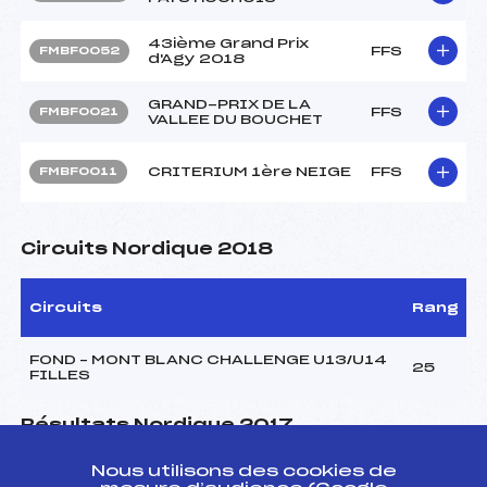
43ième Grand Prix
FFS
FMBF0052
d'Agy 2018
GRAND-PRIX DE LA
FFS
FMBF0021
VALLEE DU BOUCHET
CRITERIUM 1ère NEIGE
FFS
FMBF0011
Circuits Nordique 2018
Circuits
Rang
FOND – MONT BLANC CHALLENGE U13/U14
25
FILLES
Résultats Nordique 2017
Nous utilisons des cookies de
Codex
Course
Cat.