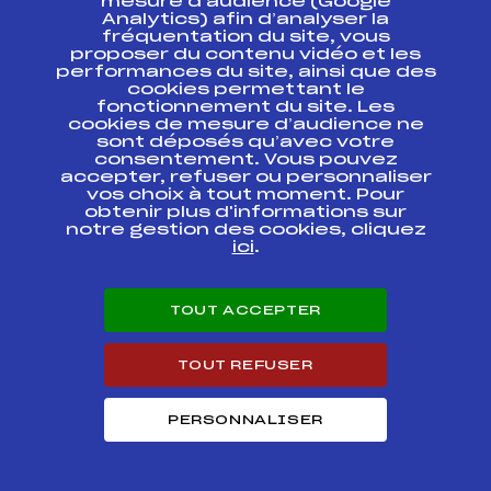
mesure d’audience (Google
Analytics) afin d’analyser la
fréquentation du site, vous
2e DERBY DES
proposer du contenu vidéo et les
FFS
FMBF0142
MOUILLES
performances du site, ainsi que des
cookies permettant le
fonctionnement du site. Les
MINI GLIERES 4KMS
FFS
FMBF0181
cookies de mesure d’audience ne
sont déposés qu’avec votre
consentement. Vous pouvez
GP PRAZ DE LYS
accepter, refuser ou personnaliser
FFS
FMBF0112
SOMMAND
vos choix à tout moment. Pour
obtenir plus d'informations sur
notre gestion des cookies, cliquez
GP LA CLUSAZ –
ici
.
CRITERIUM REGIONAL
U14 SWIX UVEX
FFS
FMBF0081
MADSHUS CHALLENGE
REGIONAL MONT BLANC
SALOMON
TOUT ACCEPTER
TOUT REFUSER
Circuits Nordique 2017
PERSONNALISER
Circuits
Rang
FOND – CRITERIUM REGIONAL DU MT