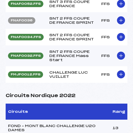
SNT 3 FFS COUPE
FFS
FNAF0052.FFS
DE FRANCE
SNT 2 FFS COUPE
FFS
FNAF0036
DE FRANCE SPRINT
SNT 2 FFS COUPE
FFS
FNAF0034.FFS
DE FRANCE SPRINT
SNT 2 FFS COUPE
DE FRANCE Mass
FFS
FNAF0032.FFS
Start
CHALLENGE LUC
FFS
FMJF0012.FFS
VUILLET
Circuits Nordique 2022
Circuits
Rang
FOND – MONT BLANC CHALLENGE U20
13
DAMES