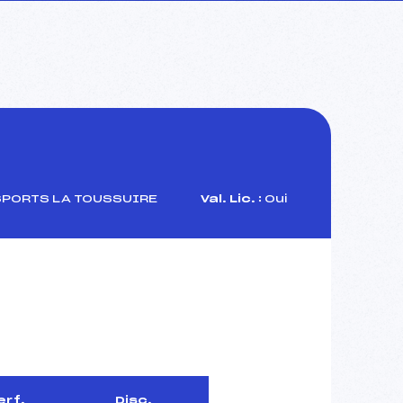
SPORTS LA TOUSSUIRE
Val. Lic. :
Oui
erf.
Disc.