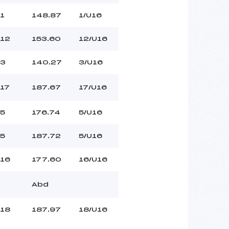
1
148.87
1/U16
12
153.60
12/U16
3
140.27
3/U16
17
187.67
17/U16
5
176.74
5/U16
5
187.72
5/U16
16
177.60
16/U16
Abd
18
187.97
18/U16