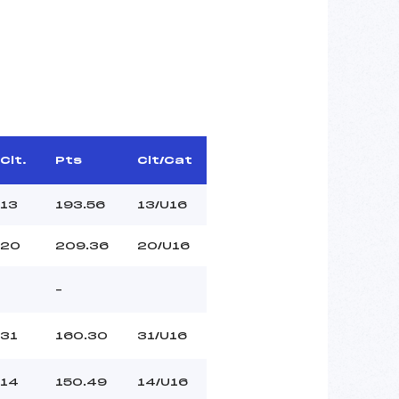
Clt.
Pts
Clt/Cat
13
193.56
13/U16
20
209.36
20/U16
–
31
160.30
31/U16
14
150.49
14/U16