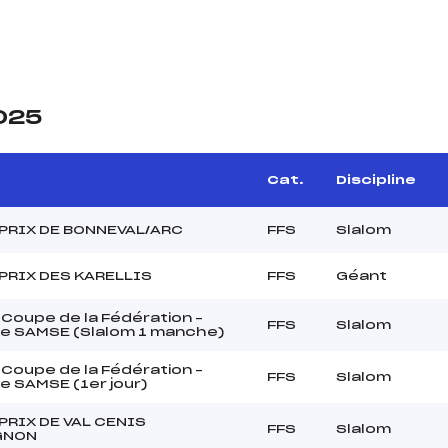
2025
e
Cat.
Discipline
PRIX DE BONNEVAL/ARC
FFS
Slalom
PRIX DES KARELLIS
FFS
Géant
Coupe de la Fédération –
FFS
Slalom
e SAMSE (Slalom 1 manche)
Coupe de la Fédération –
FFS
Slalom
e SAMSE (1er jour)
PRIX DE VAL CENIS
FFS
Slalom
GNON