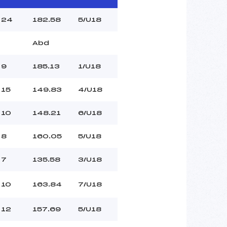
24
182.58
5/U18
Abd
9
185.13
1/U18
15
149.83
4/U18
10
148.21
6/U18
8
160.05
5/U18
7
135.58
3/U18
10
163.84
7/U18
12
157.69
5/U18