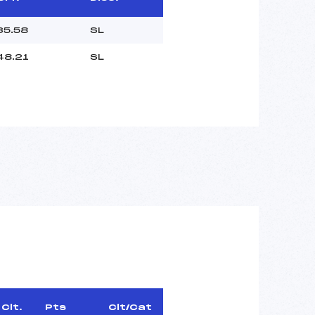
35.58
SL
48.21
SL
Clt.
Pts
Clt/Cat