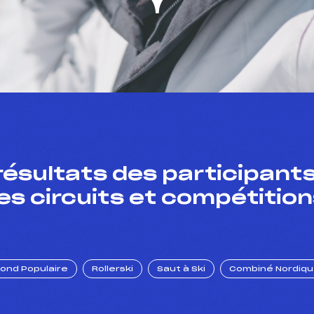
résultats des participants
es circuits et compétition
Fond Populaire
Rollerski
Saut à Ski
Combiné Nordiq