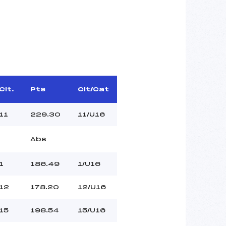
Clt.
Pts
Clt/Cat
11
229.30
11/U16
Abs
1
186.49
1/U16
12
178.20
12/U16
15
198.54
15/U16