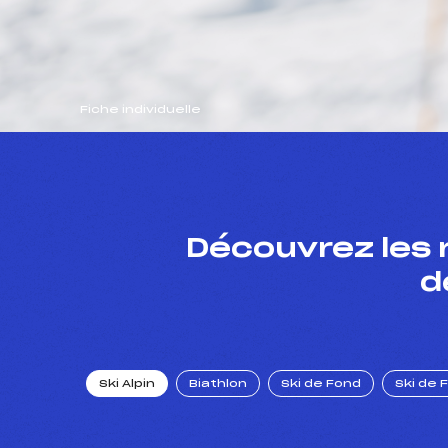
Fiche individuelle
Découvrez les 
d
Ski Alpin
Biathlon
Ski de Fond
Ski de 