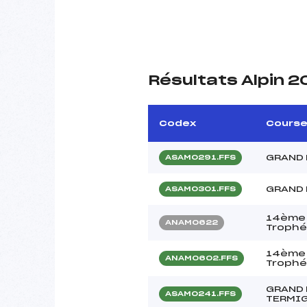
Résultats Alpin 
Codex
Cours
GRAND 
ASAM0291.FFS
GRAND 
ASAM0301.FFS
14ème 
ANAM0622
Trophé
14ème 
ANAM0602.FFS
Trophé
GRAND 
ASAM0241.FFS
TERMI