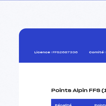
Licence :
FFS2687336
Comité :
Points Alpin FFS 
Pénalité
Point