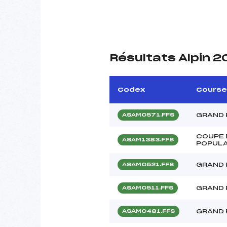
Résultats Alpin 
Codex
Course
GRAND 
ASAM0571.FFS
COUPE 
ASAM1383.FFS
POPULA
GRAND 
ASAM0521.FFS
GRAND 
ASAM0511.FFS
GRAND 
ASAM0481.FFS