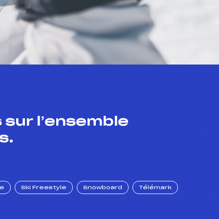
 sur l’ensemble
s.
ue
Ski Freestyle
Snowboard
Télémark