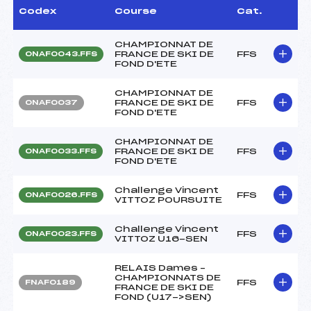
Codex
Course
Cat.
CHAMPIONNAT DE
FRANCE DE SKI DE
FFS
ONAF0043.FFS
FOND D'ETE
CHAMPIONNAT DE
FRANCE DE SKI DE
FFS
ONAF0037
FOND D'ETE
CHAMPIONNAT DE
FRANCE DE SKI DE
FFS
ONAF0033.FFS
FOND D'ETE
Challenge Vincent
FFS
ONAF0026.FFS
VITTOZ POURSUITE
Challenge Vincent
FFS
ONAF0023.FFS
VITTOZ U16-SEN
RELAIS Dames –
CHAMPIONNATS DE
FFS
FNAF0189
FRANCE DE SKI DE
FOND (U17->SEN)