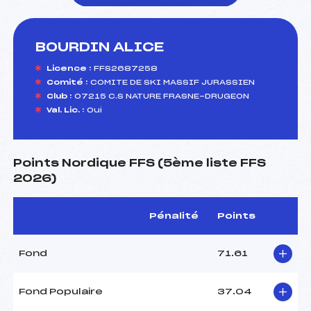
BOURDIN ALICE
foi(s) le ski
Licence :
FFS2687258
Comité :
COMITE DE SKI MASSIF JURASSIEN
Club :
07215 C.S NATURE FRASNE-DRUGEON
Val. Lic. :
Oui
Points Nordique FFS (5ème liste FFS
2026)
Pénalité
Points
Fond
71.61
Fond Populaire
37.04