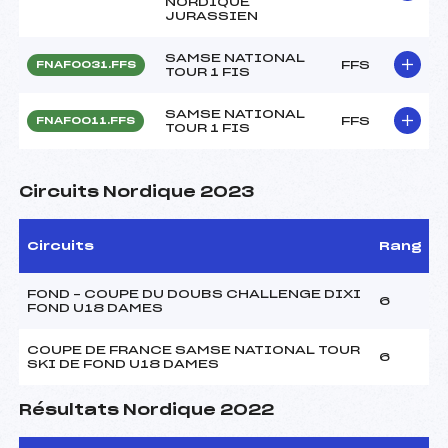
NORDIQUE
JURASSIEN
SAMSE NATIONAL
FFS
FNAF0031.FFS
TOUR 1 FIS
SAMSE NATIONAL
FFS
FNAF0011.FFS
TOUR 1 FIS
Circuits Nordique 2023
Circuits
Rang
FOND – COUPE DU DOUBS CHALLENGE DIXI
6
FOND U18 DAMES
COUPE DE FRANCE SAMSE NATIONAL TOUR
6
SKI DE FOND U18 DAMES
Résultats Nordique 2022