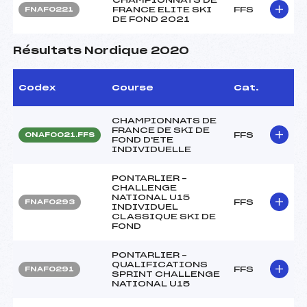
FRANCE ELITE SKI
FFS
FNAF0221
DE FOND 2021
Résultats Nordique 2020
Codex
Course
Cat.
CHAMPIONNATS DE
FRANCE DE SKI DE
FFS
ONAF0021.FFS
FOND D'ETE
INDIVIDUELLE
PONTARLIER –
CHALLENGE
NATIONAL U15
FFS
FNAF0293
INDIVIDUEL
CLASSIQUE SKI DE
FOND
PONTARLIER –
QUALIFICATIONS
FFS
FNAF0291
SPRINT CHALLENGE
NATIONAL U15