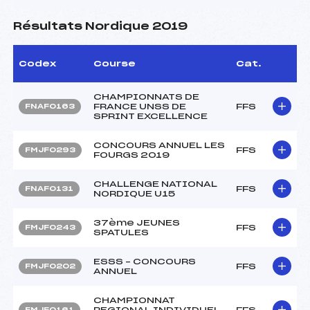
Résultats Nordique 2019
Codex
Course
Cat.
CHAMPIONNATS DE
FRANCE UNSS DE
FFS
FNAF0163
SPRINT EXCELLENCE
CONCOURS ANNUEL LES
FFS
FMJF0293
FOURGS 2019
CHALLENGE NATIONAL
FFS
FNAF0131
NORDIQUE U15
37ème JEUNES
FFS
FMJF0243
SPATULES
ESSS – CONCOURS
FFS
FMJF0202
ANNUEL
CHAMPIONNAT
REGIONAL INDIVIDUEL
FFS
FMJF0161