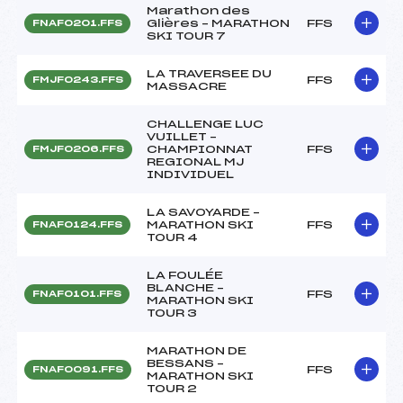
Marathon des
Glières – MARATHON
FFS
FNAF0201.FFS
SKI TOUR 7
LA TRAVERSEE DU
FFS
FMJF0243.FFS
MASSACRE
CHALLENGE LUC
VUILLET –
CHAMPIONNAT
FFS
FMJF0206.FFS
REGIONAL MJ
INDIVIDUEL
LA SAVOYARDE –
MARATHON SKI
FFS
FNAF0124.FFS
TOUR 4
LA FOULÉE
BLANCHE –
FFS
FNAF0101.FFS
MARATHON SKI
TOUR 3
MARATHON DE
BESSANS –
FFS
FNAF0091.FFS
MARATHON SKI
TOUR 2