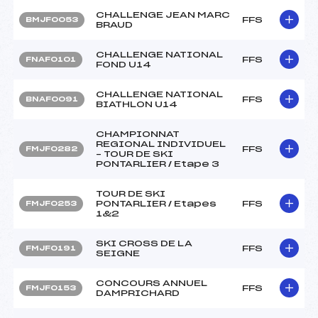
CHALLENGE JEAN MARC
FFS
BMJF0053
BRAUD
CHALLENGE NATIONAL
FFS
FNAF0101
FOND U14
CHALLENGE NATIONAL
FFS
BNAF0091
BIATHLON U14
CHAMPIONNAT
REGIONAL INDIVIDUEL
FFS
FMJF0282
– TOUR DE SKI
PONTARLIER / Etape 3
TOUR DE SKI
PONTARLIER / Etapes
FFS
FMJF0253
1&2
SKI CROSS DE LA
FFS
FMJF0191
SEIGNE
CONCOURS ANNUEL
FFS
FMJF0153
DAMPRICHARD