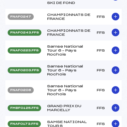
SKI DE FOND
CHAMPIONNATS DE
FFS
FNAF0247
FRANCE
CHAMPIONNATS DE
FFS
FNAF0243.FFS
FRANCE
Samse National
Tour 6 – Pays
FFS
FNAF0223.FFS
Rochois
Samse National
Tour 6 – Pays
FFS
FNAF0203.FFS
Rochois
Samse National
Tour 6 – Pays
FFS
FNAF0206
Rochois
GRAND PRIX DU
FFS
FMBF0125.FFS
MARCELLY
SAMSE NATIONAL
FFS
FNAF0173.FFS
TOUR 5