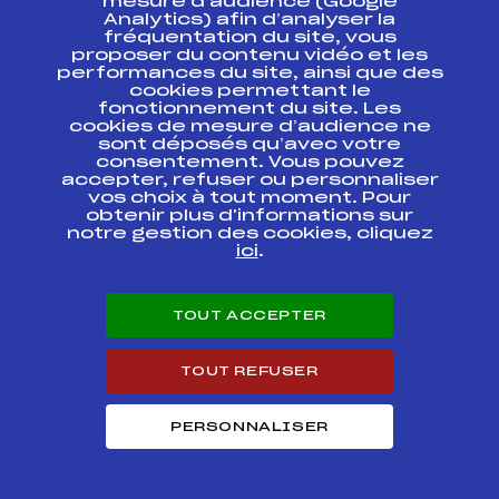
mesure d’audience (Google
Analytics) afin d’analyser la
fréquentation du site, vous
CHALLENGE
FFS
FMJF0082
proposer du contenu vidéo et les
BERTONCINI
performances du site, ainsi que des
cookies permettant le
CONCOURS DE LA
fonctionnement du site. Les
FFS
FMJF0052
RELEVE
cookies de mesure d’audience ne
sont déposés qu’avec votre
consentement. Vous pouvez
accepter, refuser ou personnaliser
vos choix à tout moment. Pour
obtenir plus d'informations sur
notre gestion des cookies, cliquez
SUIVEZ
ici
.
L'ACTU
TOUT ACCEPTER
TOUT REFUSER
Abonnez-vous à notre newsletter
Recevez l’actualité de la FFS, des clubs et des Équipes
de France.
PERSONNALISER