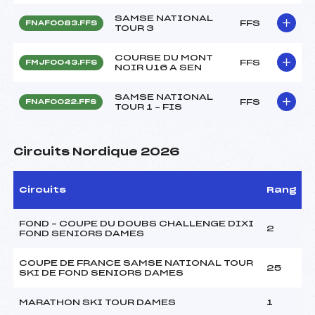
SAMSE NATIONAL
FFS
FNAF0083.FFS
TOUR 3
COURSE DU MONT
FFS
FMJF0043.FFS
NOIR U16 A SEN
SAMSE NATIONAL
FFS
FNAF0022.FFS
TOUR 1 – FIS
Circuits Nordique 2026
Circuits
Rang
FOND – COUPE DU DOUBS CHALLENGE DIXI
2
FOND SENIORS DAMES
COUPE DE FRANCE SAMSE NATIONAL TOUR
25
SKI DE FOND SENIORS DAMES
MARATHON SKI TOUR DAMES
1