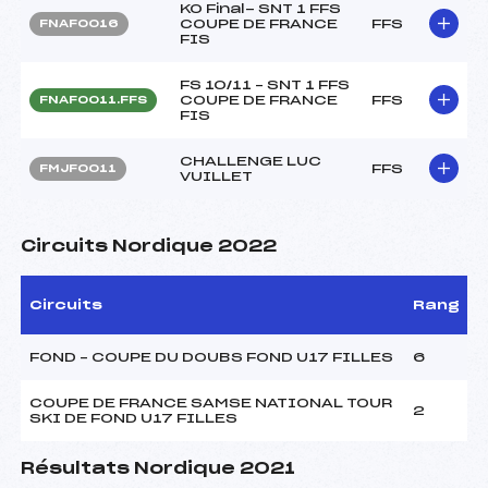
KO Final- SNT 1 FFS
COUPE DE FRANCE
FFS
FNAF0016
FIS
FS 10/11 – SNT 1 FFS
COUPE DE FRANCE
FFS
FNAF0011.FFS
FIS
CHALLENGE LUC
FFS
FMJF0011
VUILLET
Circuits Nordique 2022
Circuits
Rang
FOND – COUPE DU DOUBS FOND U17 FILLES
6
COUPE DE FRANCE SAMSE NATIONAL TOUR
2
SKI DE FOND U17 FILLES
Résultats Nordique 2021