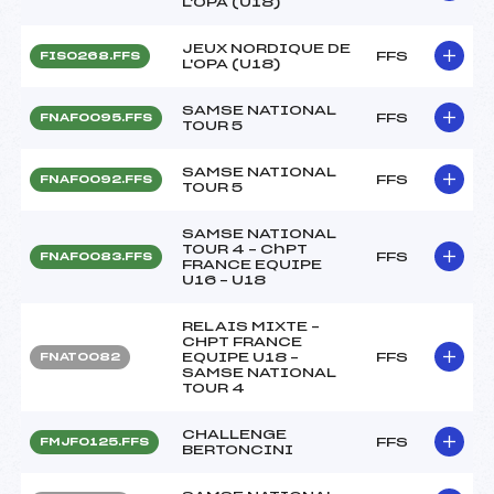
L'OPA (U18)
JEUX NORDIQUE DE
FFS
FIS0268.FFS
L'OPA (U18)
SAMSE NATIONAL
FFS
FNAF0095.FFS
TOUR 5
SAMSE NATIONAL
FFS
FNAF0092.FFS
TOUR 5
SAMSE NATIONAL
TOUR 4 – ChPT
FFS
FNAF0083.FFS
FRANCE EQUIPE
U16 – U18
RELAIS MIXTE –
CHPT FRANCE
EQUIPE U18 –
FFS
FNAT0082
SAMSE NATIONAL
TOUR 4
CHALLENGE
FFS
FMJF0125.FFS
BERTONCINI