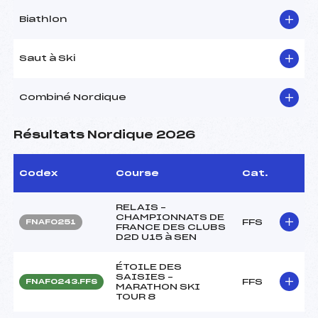
Biathlon
Saut à Ski
Combiné Nordique
Résultats Nordique 2026
Codex
Course
Cat.
RELAIS –
CHAMPIONNATS DE
FFS
FNAF0251
FRANCE DES CLUBS
D2D U15 à SEN
ÉTOILE DES
SAISIES –
FFS
FNAF0243.FFS
MARATHON SKI
TOUR 8