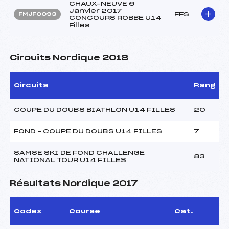
CHAUX-NEUVE 6
Janvier 2017
FFS
FMJF0093
CONCOURS ROBBE U14
Filles
Circuits Nordique 2018
Circuits
Rang
COUPE DU DOUBS BIATHLON U14 FILLES
20
FOND – COUPE DU DOUBS U14 FILLES
7
SAMSE SKI DE FOND CHALLENGE
83
NATIONAL TOUR U14 FILLES
Résultats Nordique 2017
Codex
Course
Cat.