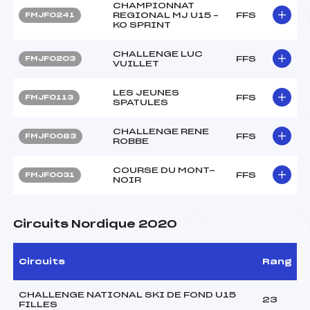
CHAMPIONNAT
REGIONAL MJ U15 –
FFS
FMJF0241
KO SPRINT
CHALLENGE LUC
FFS
FMJF0203
VUILLET
LES JEUNES
FFS
FMJF0113
SPATULES
CHALLENGE RENE
FFS
FMJF0083
ROBBE
COURSE DU MONT-
FFS
FMJF0031
NOIR
Circuits Nordique 2020
Circuits
Rang
CHALLENGE NATIONAL SKI DE FOND U15
23
FILLES