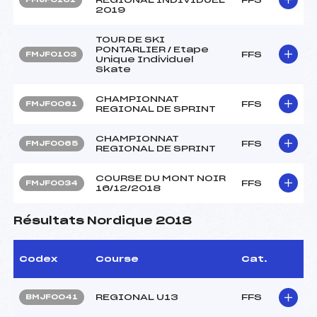
2019
TOUR DE SKI
PONTARLIER / Etape
FFS
FMJF0103
Unique Individuel
Skate
CHAMPIONNAT
FFS
FMJF0061
REGIONAL DE SPRINT
CHAMPIONNAT
FFS
FMJF0065
REGIONAL DE SPRINT
COURSE DU MONT NOIR
FFS
FMJF0034
16/12/2018
Résultats Nordique 2018
Codex
Course
Cat.
REGIONAL U13
FFS
BMJF0041