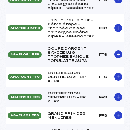
d'Epargne Rhône
Alpes – Kassbohrer
U16 Ecureuils d'Or –
2ème étape –
Trophée Caisse
FFS
ANAF0542.FFS
d'Epargne Rhône
Alpes – Kassbohrer
COUPE D'ARGENT
SAVOIE U16
FFS
ASAF1091.FFS
TROPHEE BANQUE
POPULAIRE AURA
INTERREGION
CENTRE U16 – BP
FFS
ANAF0341.FFS
AURA
INTERREGION
CENTRE U16 – BP
FFS
ANAF0381.FFS
AURA
GRAND PRIX DES
FFS
ASAF1281.FFS
MENUIRES
U16 Ecureuils d'Or