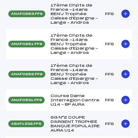
17ème Chpts de
France -14ans
BEN'J Trophée
FFS
ANAF0293.FFS
Caisse d'Epargne –
Lange – Andros
17ème Chpts de
France -14ans
BEN'J Trophée
FFS
ANAF0291.FFS
Caisse d'Epargne –
Lange – Andros
17ème Chpts de
France -14ans
BEN'J Trophée
FFS
ANAF0292.FFS
Caisse d'Epargne –
Lange – Andros
Course Dame
Interregion Centre
FFS
ANAF0531.FFS
U14 – BP AURA
SG N°2 COUPE
D'ARGENT TROPHEE
FFS
ASAF1332.FFS
BANQUE POPULAIRE
AURA U14