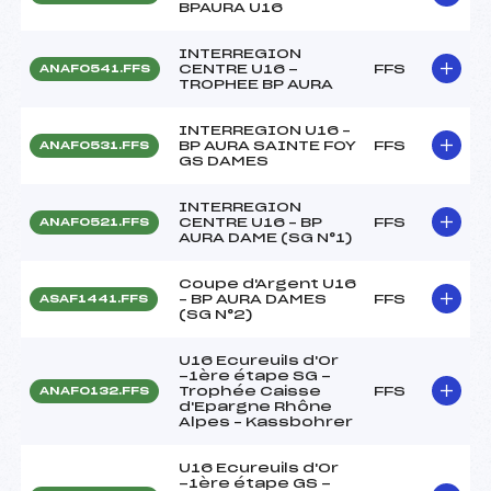
BPAURA U16
INTERREGION
CENTRE U16 -
FFS
ANAF0541.FFS
TROPHEE BP AURA
INTERREGION U16 –
BP AURA SAINTE FOY
FFS
ANAF0531.FFS
GS DAMES
INTERREGION
CENTRE U16 – BP
FFS
ANAF0521.FFS
AURA DAME (SG N°1)
Coupe d'Argent U16
– BP AURA DAMES
FFS
ASAF1441.FFS
(SG N°2)
U16 Ecureuils d'Or
-1ère étape SG -
Trophée Caisse
FFS
ANAF0132.FFS
d'Epargne Rhône
Alpes – Kassbohrer
U16 Ecureuils d'Or
-1ère étape GS -