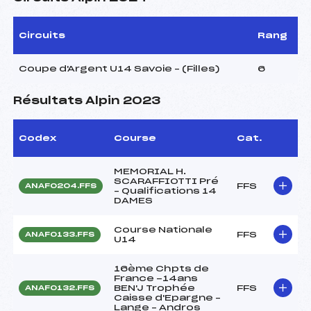
Circuits
Rang
Coupe d'Argent U14 Savoie – (Filles)
6
Résultats Alpin 2023
Codex
Course
Cat.
MEMORIAL H.
SCARAFFIOTTI Pré
FFS
ANAF0204.FFS
– Qualifications 14
DAMES
Course Nationale
FFS
ANAF0133.FFS
U14
16ème Chpts de
France -14ans
BEN'J Trophée
FFS
ANAF0132.FFS
Caisse d'Epargne –
Lange – Andros