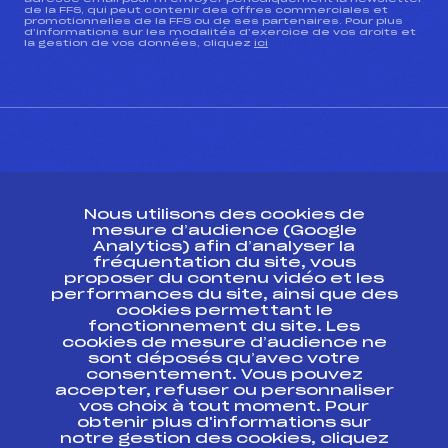
de la FFS, qui peut contenir des offres commerciales et
promotionnelles de la FFS ou de ses partenaires. Pour plus
d’informations sur les modalités d’exercice de vos droits et
la gestion de vos données, cliquez
ici
CONTACT
Nous utilisons des cookies de
ESPACE PRESSE
mesure d’audience (Google
Analytics) afin d’analyser la
fréquentation du site, vous
Ressources
proposer du contenu vidéo et les
performances du site, ainsi que des
Pass’Neige
cookies permettant le
Projet sportif fédéral
fonctionnement du site. Les
cookies de mesure d’audience ne
Projet de performance fédéral
sont déposés qu’avec votre
Antidopage
consentement. Vous pouvez
Pôle Développement, Formation, Suivi
accepter, refuser ou personnaliser
Scientifique
vos choix à tout moment. Pour
Listes ministérielles
obtenir plus d'informations sur
notre gestion des cookies, cliquez
Pôle vie de l’athlète