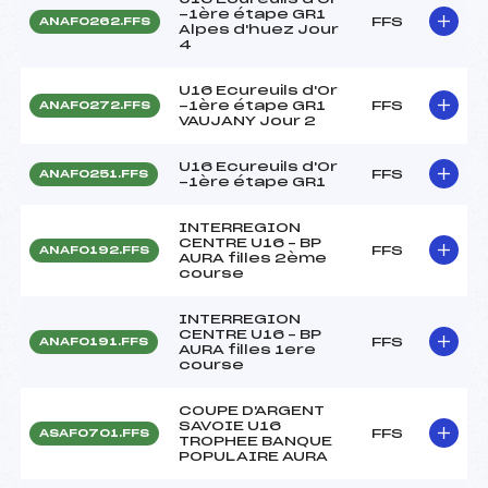
-1ère étape GR1
FFS
ANAF0262.FFS
Alpes d'huez Jour
4
U16 Ecureuils d'Or
-1ère étape GR1
FFS
ANAF0272.FFS
VAUJANY Jour 2
U16 Ecureuils d'Or
FFS
ANAF0251.FFS
-1ère étape GR1
INTERREGION
CENTRE U16 – BP
FFS
ANAF0192.FFS
AURA filles 2ème
course
INTERREGION
CENTRE U16 – BP
FFS
ANAF0191.FFS
AURA filles 1ere
course
COUPE D'ARGENT
SAVOIE U16
FFS
ASAF0701.FFS
TROPHEE BANQUE
POPULAIRE AURA