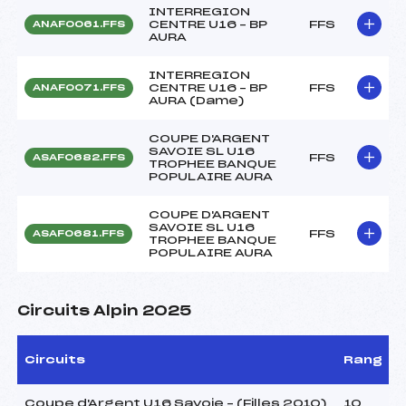
INTERREGION
CENTRE U16 – BP
FFS
ANAF0061.FFS
AURA
INTERREGION
CENTRE U16 – BP
FFS
ANAF0071.FFS
AURA (Dame)
COUPE D'ARGENT
SAVOIE SL U16
FFS
ASAF0682.FFS
TROPHEE BANQUE
POPULAIRE AURA
COUPE D'ARGENT
SAVOIE SL U16
FFS
ASAF0681.FFS
TROPHEE BANQUE
POPULAIRE AURA
Circuits Alpin 2025
Circuits
Rang
Coupe d'Argent U16 Savoie – (Filles 2010)
10