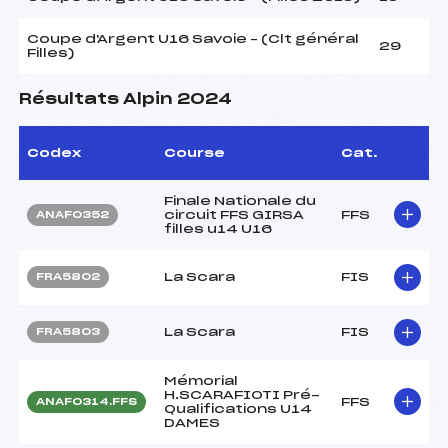
Coupe d'Argent U16 Savoie – (Clt général
29
Filles)
Résultats Alpin 2024
Codex
Course
Cat.
Finale Nationale du
circuit FFS GIRSA
FFS
ANAF0352
filles u14 U16
La Scara
FIS
FRA5802
La Scara
FIS
FRA5803
Mémorial
H.SCARAFIOTI Pré-
FFS
ANAF0314.FFS
Qualifications U14
DAMES