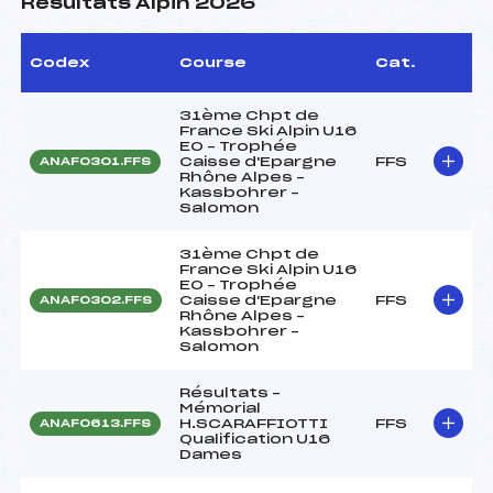
Résultats Alpin 2026
Codex
Course
Cat.
31ème Chpt de
France Ski Alpin U16
EO – Trophée
Caisse d'Epargne
FFS
ANAF0301.FFS
Rhône Alpes –
Kassbohrer –
Salomon
31ème Chpt de
France Ski Alpin U16
EO – Trophée
Caisse d'Epargne
FFS
ANAF0302.FFS
Rhône Alpes –
Kassbohrer –
Salomon
Résultats –
Mémorial
H.SCARAFFIOTTI
FFS
ANAF0613.FFS
Qualification U16
Dames