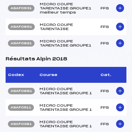
MICRO COUPE
TARENTAISE GROUPE1
FFS
ASAF0931
meilleur temps
MICRO COUPE
FFS
ASAF0891
TARENTAISE
MICRO COUPE
FFS
ASAF0821
TARENTAISE GROUPE1
Résultats Alpin 2018
Codex
Course
Cat.
MICRO COUPE
FFS
ASAF0881
TARENTAISE GROUPE 1
MICRO COUPE
FFS
ASAF0511
TARENTAISE GROUPE 1
MICRO COUPE
FFS
ASAF0381
TARENTAISE GROUPE 1