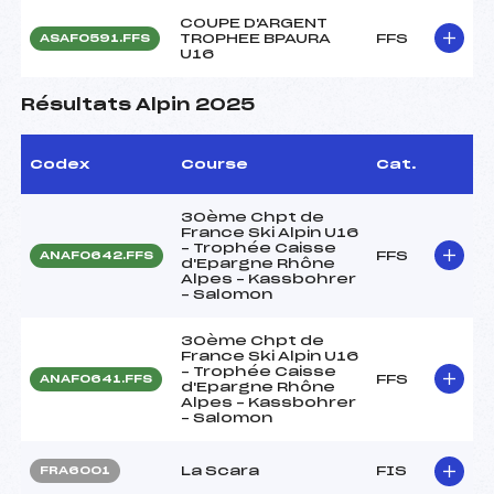
COUPE D'ARGENT
TROPHEE BPAURA
FFS
ASAF0591.FFS
U16
Résultats Alpin 2025
Codex
Course
Cat.
30ème Chpt de
France Ski Alpin U16
– Trophée Caisse
FFS
ANAF0642.FFS
d'Epargne Rhône
Alpes – Kassbohrer
– Salomon
30ème Chpt de
France Ski Alpin U16
– Trophée Caisse
FFS
ANAF0641.FFS
d'Epargne Rhône
Alpes – Kassbohrer
– Salomon
La Scara
FIS
FRA6001