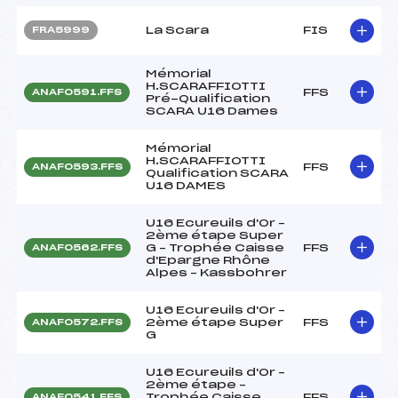
La Scara
FIS
FRA5999
Mémorial
H.SCARAFFIOTTI
FFS
ANAF0591.FFS
Pré-Qualification
SCARA U16 Dames
Mémorial
H.SCARAFFIOTTI
FFS
ANAF0593.FFS
Qualification SCARA
U16 DAMES
U16 Ecureuils d'Or –
2ème étape Super
G – Trophée Caisse
FFS
ANAF0562.FFS
d'Epargne Rhône
Alpes – Kassbohrer
U16 Ecureuils d'Or –
2ème étape Super
FFS
ANAF0572.FFS
G
U16 Ecureuils d'Or –
2ème étape –
Trophée Caisse
FFS
ANAF0541.FFS