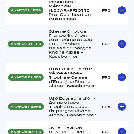
Résultats –
Mémorial
H.SCARAFFIOTTI
FFS
ANAF0611.FFS
Pré-Qualification
U16 Dames
31ème Chpt de
France Ski Alpin
U16- 2ème étape
EO – Trophée
FFS
ANAF0281.FFS
Caisse d'Epargne
Rhône Alpes –
Kassbohrer
U16 Ecureuils d'Or –
2ème étape –
Trophée Caisse
FFS
ANAF0271.FFS
d'Epargne Rhône
Alpes – Kassbohrer
U16 Ecureuils d'Or –
2ème étape –
Trophée Caisse
FFS
ANAF0272.FFS
d'Epargne Rhône
Alpes – Kassbohrer
INTERREGION
CENTRE TROPHEE
FFS
ANAF0532.FFS