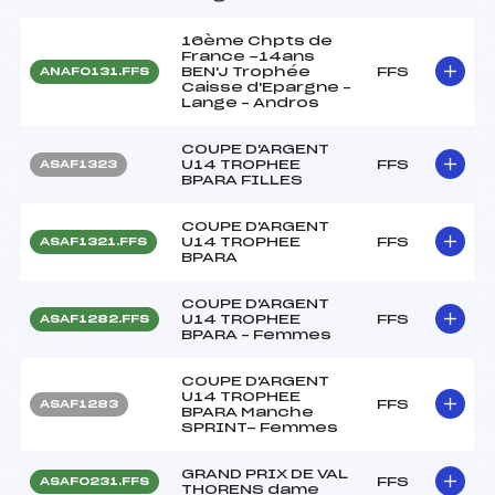
16ème Chpts de
France -14ans
BEN'J Trophée
FFS
ANAF0131.FFS
Caisse d'Epargne –
Lange – Andros
COUPE D'ARGENT
U14 TROPHEE
FFS
ASAF1323
BPARA FILLES
COUPE D'ARGENT
U14 TROPHEE
FFS
ASAF1321.FFS
BPARA
COUPE D'ARGENT
U14 TROPHEE
FFS
ASAF1282.FFS
BPARA – Femmes
COUPE D'ARGENT
U14 TROPHEE
FFS
ASAF1283
BPARA Manche
SPRINT- Femmes
GRAND PRIX DE VAL
FFS
ASAF0231.FFS
THORENS dame