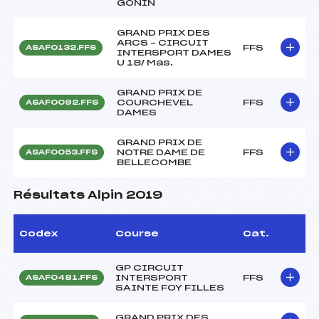
GONIN
GRAND PRIX DES
ARCS – CIRCUIT
FFS
ASAF0132.FFS
INTERSPORT DAMES
U 18/ Mas.
GRAND PRIX DE
COURCHEVEL
FFS
ASAF0092.FFS
DAMES
GRAND PRIX DE
NOTRE DAME DE
FFS
ASAF0053.FFS
BELLECOMBE
Résultats Alpin 2019
Codex
Course
Cat.
GP CIRCUIT
INTERSPORT
FFS
ASAF0481.FFS
SAINTE FOY FILLES
GRAND PRIX DES