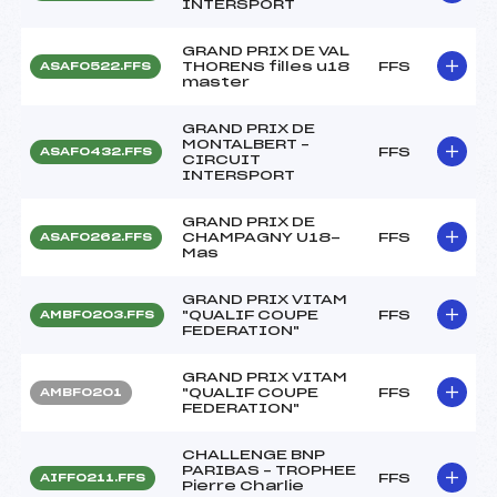
INTERSPORT
GRAND PRIX DE VAL
THORENS filles u18
FFS
ASAF0522.FFS
master
GRAND PRIX DE
MONTALBERT –
FFS
ASAF0432.FFS
CIRCUIT
INTERSPORT
GRAND PRIX DE
CHAMPAGNY U18-
FFS
ASAF0262.FFS
Mas
GRAND PRIX VITAM
"QUALIF COUPE
FFS
AMBF0203.FFS
FEDERATION"
GRAND PRIX VITAM
"QUALIF COUPE
FFS
AMBF0201
FEDERATION"
CHALLENGE BNP
PARIBAS – TROPHEE
FFS
AIFF0211.FFS
Pierre Charlie