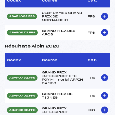
Codex
Course
Cat.
U18+ DAMES GRAND
PRIX DE
FFS
ASAF1022.FFS
MONTALBERT
GRAND PRIX DES
FFS
ASAF0972.FFS
ARCS
Résultats Alpin 2023
Codex
Course
Cat.
GRAND PRIX
INTERSPORT STE
FFS
ASAF0732.FFS
FOY M_morial ARPIN
DAMES
GRAND PRIX DE
FFS
ASAF0702.FFS
TIGNES
GRAND PRIX
FFS
ASAF0662.FFS
INTERSPORT