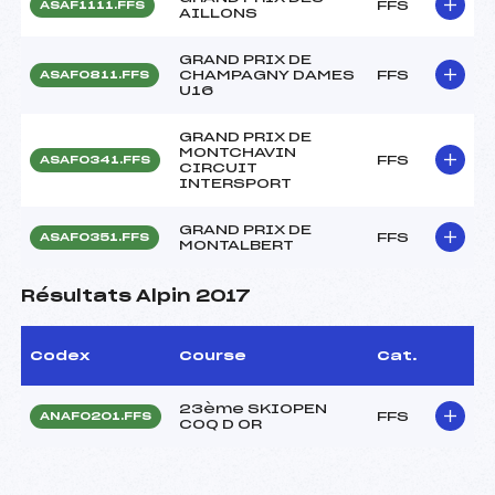
FFS
ASAF1111.FFS
AILLONS
GRAND PRIX DE
CHAMPAGNY DAMES
FFS
ASAF0811.FFS
U16
GRAND PRIX DE
MONTCHAVIN
FFS
ASAF0341.FFS
CIRCUIT
INTERSPORT
GRAND PRIX DE
FFS
ASAF0351.FFS
MONTALBERT
Résultats Alpin 2017
Codex
Course
Cat.
23ème SKIOPEN
FFS
ANAF0201.FFS
COQ D OR