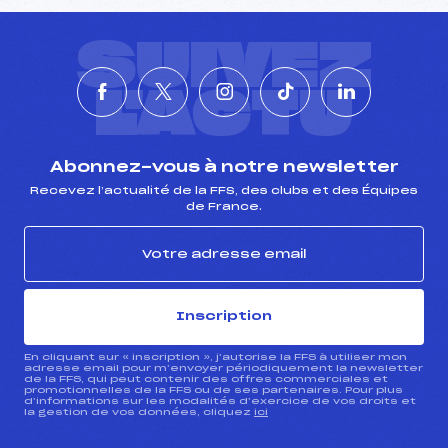
SUIVEZ
L'ACTU
Abonnez-vous à notre newsletter
Recevez l’actualité de la FFS, des clubs et des Équipes
de France.
Inscription
En cliquant sur « inscription », j’autorise la FFS à utiliser mon
adresse email pour m’envoyer périodiquement la newsletter
de la FFS, qui peut contenir des offres commerciales et
promotionnelles de la FFS ou de ses partenaires. Pour plus
d’informations sur les modalités d’exercice de vos droits et
la gestion de vos données, cliquez
ici