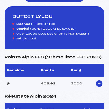
DUTOIT LYLOU
foi(s) le ski
Licence :
FFS2687166
Comité :
COMITE DE SKI DE SAVOIE
Club :
13093 CLUB DES SPORTS MONTALBERT
Val. Lic. :
Oui
Points Alpin FFS (10ème liste FFS 2026)
Pénalité
Points
Rang
@
408.92
3000
Résultats Alpin 2024