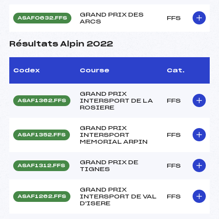
GRAND PRIX DES
FFS
ASAF0632.FFS
ARCS
Résultats Alpin 2022
Codex
Course
Cat.
GRAND PRIX
INTERSPORT DE LA
FFS
ASAF1362.FFS
ROSIERE
GRAND PRIX
INTERSPORT
FFS
ASAF1352.FFS
MEMORIAL ARPIN
GRAND PRIX DE
FFS
ASAF1312.FFS
TIGNES
GRAND PRIX
INTERSPORT DE VAL
FFS
ASAF1262.FFS
D'ISERE