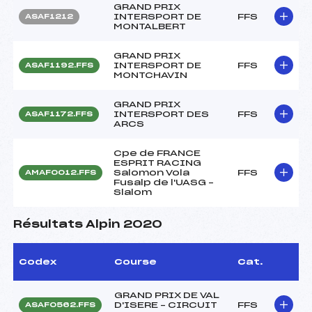
GRAND PRIX
INTERSPORT DE
FFS
ASAF1212
MONTALBERT
GRAND PRIX
INTERSPORT DE
FFS
ASAF1192.FFS
MONTCHAVIN
GRAND PRIX
INTERSPORT DES
FFS
ASAF1172.FFS
ARCS
Cpe de FRANCE
ESPRIT RACING
Salomon Vola
FFS
AMAF0012.FFS
Fusalp de l'UASG –
Slalom
Résultats Alpin 2020
Codex
Course
Cat.
GRAND PRIX DE VAL
D'ISERE – CIRCUIT
FFS
ASAF0562.FFS