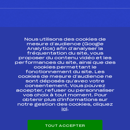
CONTACT
Nous utilisons des cookies de
ESPACE PRESSE
mesure d’audience (Google
Analytics) afin d’analyser la
fréquentation du site, vous
Ressources
proposer du contenu vidéo et les
performances du site, ainsi que des
Pass’Neige
cookies permettant le
Projet sportif fédéral
fonctionnement du site. Les
cookies de mesure d’audience ne
Projet de performance fédéral
sont déposés qu’avec votre
Antidopage
consentement. Vous pouvez
Pôle Développement, Formation, Suivi
accepter, refuser ou personnaliser
Scientifique
vos choix à tout moment. Pour
Listes ministérielles
obtenir plus d'informations sur
notre gestion des cookies, cliquez
Pôle vie de l’athlète
ici
.
Enseignement professionnel
Informatique et chronométrage
Circuits
TOUT ACCEPTER