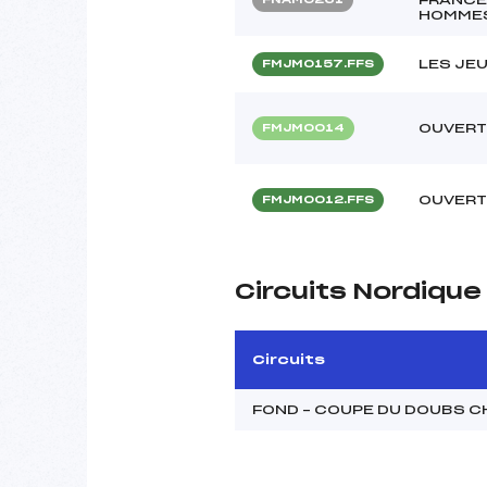
HOMME
LES JE
FMJM0157.FFS
OUVERT
FMJM0014
OUVERT
FMJM0012.FFS
Circuits Nordiqu
Circuits
FOND – COUPE DU DOUBS 