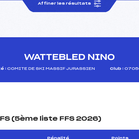
Affiner les résultats
WATTEBLED NINO
é :
COMITE DE SKI MASSIF JURASSIEN
Club :
07050
FS (5ème liste FFS 2026)
Pénalité
Points