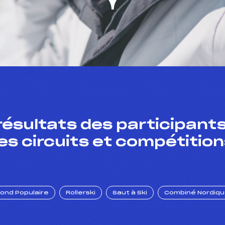
résultats des participants
es circuits et compétition
Fond Populaire
Rollerski
Saut à Ski
Combiné Nordiq