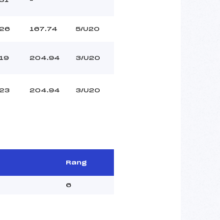
26
167.74
5/U20
19
204.94
3/U20
23
204.94
3/U20
Rang
6