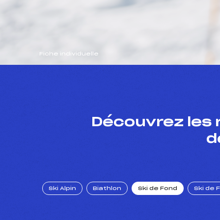
Fiche individuelle
Découvrez les 
d
Ski Alpin
Biathlon
Ski de Fond
Ski de 