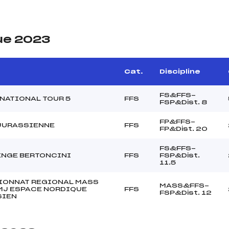
ue 2023
e
Cat.
Discipline
FS&FFS-
NATIONAL TOUR 5
FFS
FSP&Dist. 8
FP&FFS-
JURASSIENNE
FFS
FP&Dist. 20
FS&FFS-
NGE BERTONCINI
FFS
FSP&Dist.
11.5
IONNAT REGIONAL MASS
MASS&FFS-
MJ ESPACE NORDIQUE
FFS
FSP&Dist. 12
SIEN