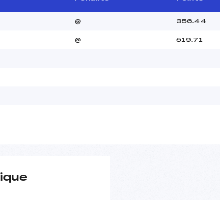
@
356.44
@
519.71
ique