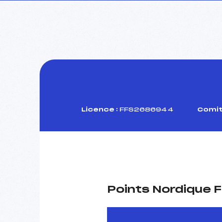
Licence :
FFS2686944
Comit
Points Nordique F