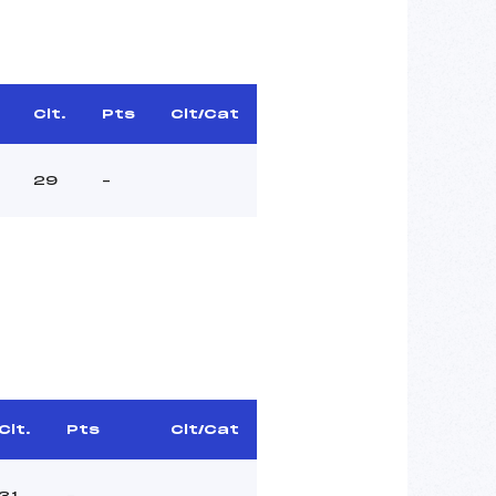
Clt.
Pts
Clt/Cat
29
–
Clt.
Pts
Clt/Cat
31
–