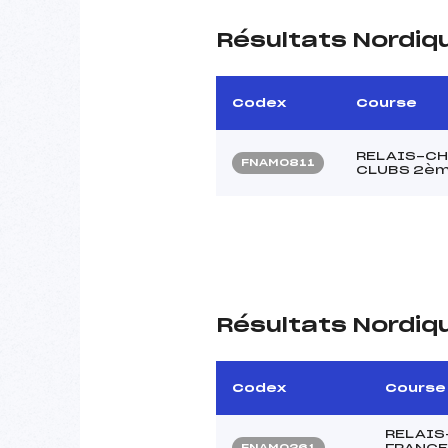
Résultats Nordiq
Codex
Course
RELAIS-CH
FNAM0811
CLUBS 2èm
Résultats Nordiq
Codex
Course
RELAIS
FRANCE 
FNAM0261