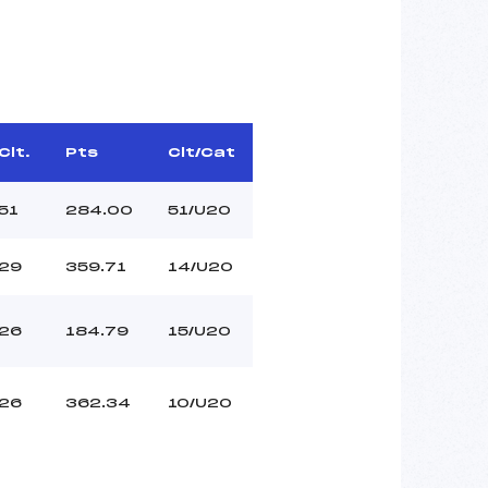
Clt.
Pts
Clt/Cat
51
284.00
51/U20
29
359.71
14/U20
26
184.79
15/U20
26
362.34
10/U20