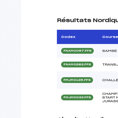
Résultats Nordiq
Codex
Cours
SAMSE 
FNAM0097.FFS
TRANS
FNAM0282.FFS
CHALLE
FMJM0126.FFS
CHAMP
START 
FMJM0033.FFS
JURAS