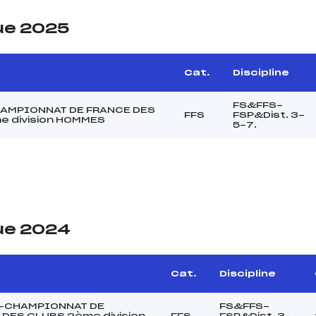
ue 2025
Cat.
Discipline
FS&FFS-
AMPIONNAT DE FRANCE DES
FFS
FSP&Dist. 3-
e division HOMMES
5-7.
ue 2024
Cat.
Discipline
-CHAMPIONNAT DE
FS&FFS-
DES CLUBS 2ème division
FFS
FSP&Dist. 3-