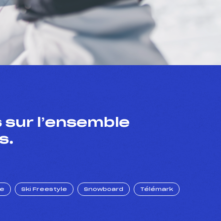
 sur l’ensemble
s.
ue
Ski Freestyle
Snowboard
Télémark