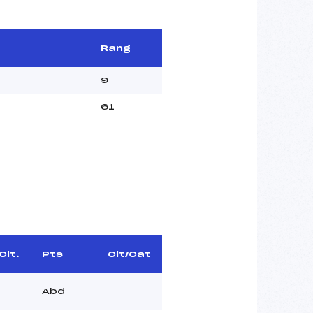
Rang
9
61
Clt.
Pts
Clt/Cat
Abd