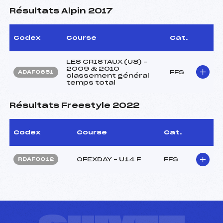
Résultats Alpin 2017
Codex
Course
Cat.
LES CRISTAUX (U8) –
2009 & 2010
FFS
ADAF0651
classement général
temps total
Résultats Freestyle 2022
Codex
Course
Cat.
OFEXDAY – U14 F
FFS
RDAF0012