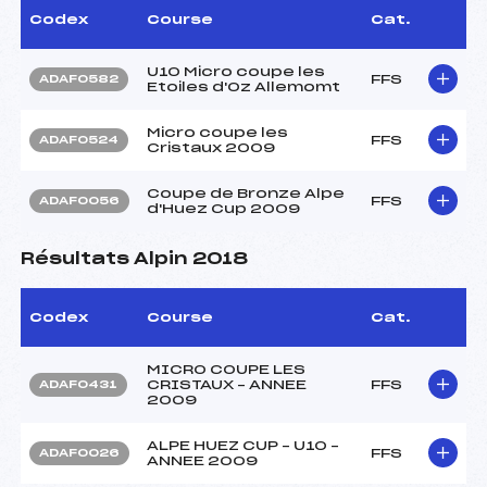
Codex
Course
Cat.
U10 Micro coupe les
FFS
ADAF0582
Etoiles d'Oz Allemomt
Micro coupe les
FFS
ADAF0524
Cristaux 2009
Coupe de Bronze Alpe
FFS
ADAF0056
d'Huez Cup 2009
Résultats Alpin 2018
Codex
Course
Cat.
MICRO COUPE LES
CRISTAUX – ANNEE
FFS
ADAF0431
2009
ALPE HUEZ CUP – U10 –
FFS
ADAF0026
ANNEE 2009