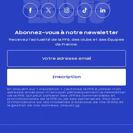
SUIVEZ
L'ACTU
Abonnez-vous à notre newsletter
Recevez l’actualité de la FFS, des clubs et des Équipes
de France.
Inscription
En cliquant sur « inscription », j’autorise la FFS à utiliser mon
adresse email pour m’envoyer périodiquement la newsletter
de la FFS, qui peut contenir des offres commerciales et
promotionnelles de la FFS ou de ses partenaires. Pour plus
d’informations sur les modalités d’exercice de vos droits et
la gestion de vos données, cliquez
ici