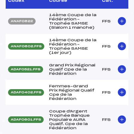
Codex
Course
Cat.
14ème Coupe de la
Fédération –
FFS
ANAF0622
Trophée SAMSE
(Slalom 1 manche)
14ème Coupe de la
Fédération –
FFS
ANAF0602.FFS
Trophée SAMSE
(1er jour)
Grand Prix Régional
Qualif Cpe de la
FFS
ADAF0521.FFS
Fédération
Femmes-Grand
Prix Régional Qualif
FFS
ADAF0402.FFS
Cpe de la
Fédération
Coupe d'Argent
Trophée Banque
Populaire AURA
FFS
ADAF0601.FFS
Qualif. Cpe de la
Fédération