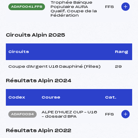
Trophée Banque
Populaire AURA
FFS
ADAF0041.FFS
Qualif. Coupe de la
Fédération
Circuits Alpin 2025
Circuits
Rang
Coupe d'Argent U16 Dauphiné (Filles)
29
Résultats Alpin 2024
Codex
Course
Cat.
ALPE D'HUEZ CUP – U16
FFS
ADAF0034
– dossard BPA
Résultats Alpin 2022