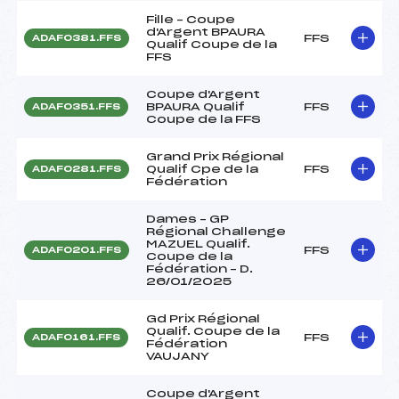
Fille – Coupe
d'Argent BPAURA
FFS
ADAF0381.FFS
Qualif Coupe de la
FFS
Coupe d'Argent
BPAURA Qualif
FFS
ADAF0351.FFS
Coupe de la FFS
Grand Prix Régional
Qualif Cpe de la
FFS
ADAF0281.FFS
Fédération
Dames – GP
Régional Challenge
MAZUEL Qualif.
FFS
ADAF0201.FFS
Coupe de la
Fédération – D.
26/01/2025
Gd Prix Régional
Qualif. Coupe de la
FFS
ADAF0161.FFS
Fédération
VAUJANY
Coupe d'Argent