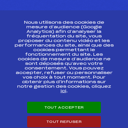
CONTACT
Nous utilisons des cookies de
ESPACE PRESSE
mesure d’audience (Google
Analytics) afin d’analyser la
fréquentation du site, vous
Ressources
proposer du contenu vidéo et les
performances du site, ainsi que des
Pass’Neige
cookies permettant le
Projet sportif fédéral
fonctionnement du site. Les
cookies de mesure d’audience ne
Projet de performance fédéral
sont déposés qu’avec votre
Antidopage
consentement. Vous pouvez
Pôle Développement, Formation, Suivi
accepter, refuser ou personnaliser
Scientifique
vos choix à tout moment. Pour
Listes ministérielles
obtenir plus d'informations sur
notre gestion des cookies, cliquez
Pôle vie de l’athlète
ici
.
Enseignement professionnel
Informatique et chronométrage
Circuits
TOUT ACCEPTER
Carrières
Développement des habiletés mentales
TOUT REFUSER