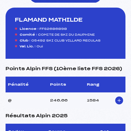
FLAMAND MATHILDE
foi(s) le ski
Licence :
FFS2686898
Comité :
COMITE DE SKI DU DAUPHINE
Club :
05492 SKI CLUB VILLARD RECULAS
Val. Lic. :
Oui
Points Alpin FFS (10ème liste FFS 2026)
Pénalité
Points
Rang
@
246.66
1584
Résultats Alpin 2025