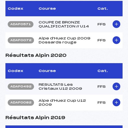
Codex
Course
Cat.
COUPE DE BRONZE
FFS
ADAF0571
QUALIFICATION // U14
Alpe d'Huez Cup 2009
FFS
ADAF0072
Dossards rouge
Résultats Alpin 2020
Codex
Course
Cat.
RESULTATS Les
FFS
ADAF0492
Cristaux U12 2009
Alpe d'Huez Cup U12
FFS
ADAF0082
2009
Résultats Alpin 2019