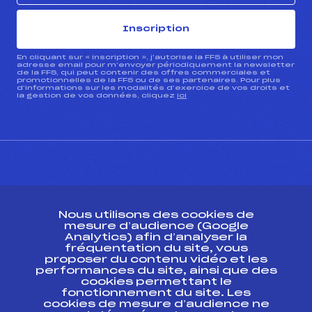
Inscription
En cliquant sur « inscription », j’autorise la FFS à utiliser mon
adresse email pour m’envoyer périodiquement la newsletter
de la FFS, qui peut contenir des offres commerciales et
promotionnelles de la FFS ou de ses partenaires. Pour plus
d’informations sur les modalités d’exercice de vos droits et
la gestion de vos données, cliquez
ici
CONTACT
Nous utilisons des cookies de
ESPACE PRESSE
mesure d’audience (Google
Analytics) afin d’analyser la
fréquentation du site, vous
Ressources
proposer du contenu vidéo et les
performances du site, ainsi que des
Pass’Neige
cookies permettant le
Projet sportif fédéral
fonctionnement du site. Les
cookies de mesure d’audience ne
Projet de performance fédéral