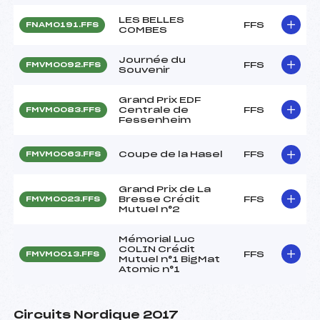
LES BELLES
FFS
FNAM0191.FFS
COMBES
Journée du
FFS
FMVM0092.FFS
Souvenir
Grand Prix EDF
Centrale de
FFS
FMVM0083.FFS
Fessenheim
Coupe de la Hasel
FFS
FMVM0063.FFS
Grand Prix de La
Bresse Crédit
FFS
FMVM0023.FFS
Mutuel n°2
Mémorial Luc
COLIN Crédit
FFS
FMVM0013.FFS
Mutuel n°1 BigMat
Atomic n°1
Circuits Nordique 2017