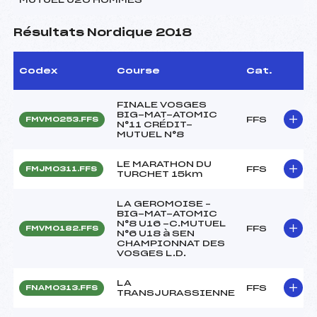
Résultats Nordique 2018
Codex
Course
Cat.
FINALE VOSGES
BIG-MAT-ATOMIC
FFS
FMVM0253.FFS
N°11 CRÉDIT-
MUTUEL N°8
LE MARATHON DU
FFS
FMJM0311.FFS
TURCHET 15km
LA GEROMOISE –
BIG-MAT-ATOMIC
N°8 U16 -C.MUTUEL
FFS
FMVM0182.FFS
N°6 U18 à SEN
CHAMPIONNAT DES
VOSGES L.D.
LA
FFS
FNAM0313.FFS
TRANSJURASSIENNE