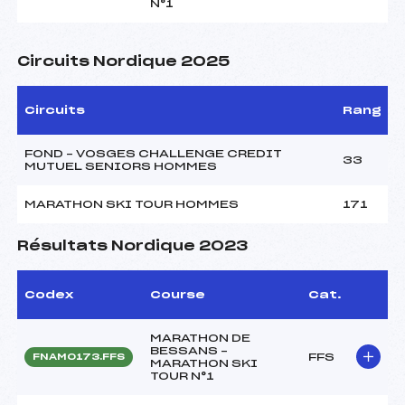
N°1
Circuits Nordique 2025
Circuits
Rang
FOND – VOSGES CHALLENGE CREDIT
33
MUTUEL SENIORS HOMMES
MARATHON SKI TOUR HOMMES
171
Résultats Nordique 2023
Codex
Course
Cat.
MARATHON DE
BESSANS –
FFS
FNAM0173.FFS
MARATHON SKI
TOUR N°1