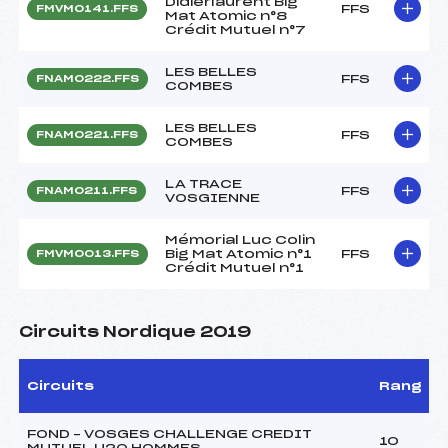
Didierlaurent Big
FFS
FMVM0141.FFS
Mat Atomic n°8
Crédit Mutuel n°7
LES BELLES
FFS
FNAM0222.FFS
COMBES
LES BELLES
FFS
FNAM0221.FFS
COMBES
LA TRACE
FFS
FNAM0211.FFS
VOSGIENNE
Mémorial Luc Colin
Big Mat Atomic n°1
FFS
FMVM0013.FFS
Crédit Mutuel n°1
Circuits Nordique 2019
Circuits
Rang
FOND – VOSGES CHALLENGE CREDIT
10
MUTUEL U20 HOMMES