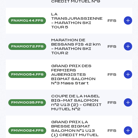
CREDIT MUTUEL N°9
LA
TRANSJURASSIENNE
FFS
FNAM0144.FFS
– MARATHON SKI
TOUR 5
MARATHON DE
BESSANS FIS 42 km
FFS
FNAM0072.FFS
– MARATHON SKI
TOUR 2
GRAND PRIX DES
FERMIERS
AUBERGISTES
FFS
FMVM0054.FFS
BIGMAT SALOMON
N°3 Mass Start
COUPE DE LA HASEL
BIG-MAT SALOMON
FFS
FMVM0035.FFS
n°2 U13 (2) – CREDIT
MUTUEL N°2
GRAND PRIX LA
BRESSE BIGMAT
SALOMON N°1 U13
FFS
FMVM0024.FFS
(1) CREDIT MUTUEL