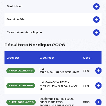
Biathlon
Saut à Ski
Combiné Nordique
Résultats Nordique 2026
Codex
Course
Cat.
LA
FFS
FNAM0135.FFS
TRANSJURASSIENNE
LA SAVOYARDE –
MARATHON SKI TOUR
FFS
FNAM0124.FFS
4
23ème NORDIQUE
DES CRETES
FFS
FMVM0094.FFS
POPULAIRE SKATE