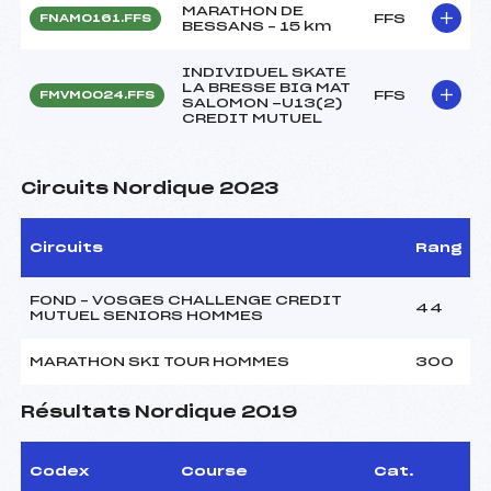
MARATHON DE
FFS
FNAM0161.FFS
BESSANS – 15 km
INDIVIDUEL SKATE
LA BRESSE BIG MAT
FFS
FMVM0024.FFS
SALOMON -U13(2)
CREDIT MUTUEL
Circuits Nordique 2023
Circuits
Rang
FOND – VOSGES CHALLENGE CREDIT
44
MUTUEL SENIORS HOMMES
MARATHON SKI TOUR HOMMES
300
Résultats Nordique 2019
Codex
Course
Cat.