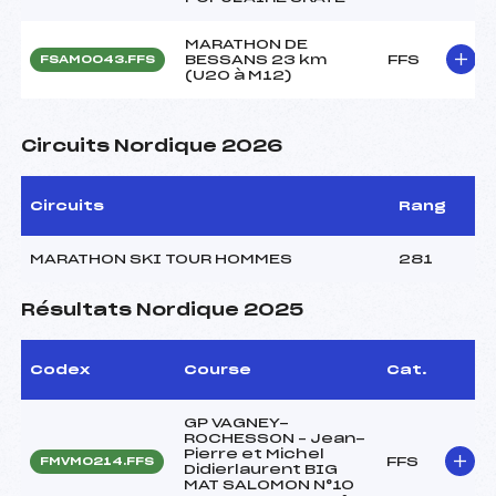
MARATHON DE
BESSANS 23 km
FFS
FSAM0043.FFS
(U20 à M12)
Circuits Nordique 2026
Circuits
Rang
MARATHON SKI TOUR HOMMES
281
Résultats Nordique 2025
Codex
Course
Cat.
GP VAGNEY-
ROCHESSON – Jean-
Pierre et Michel
FFS
FMVM0214.FFS
Didierlaurent BIG
MAT SALOMON N°10