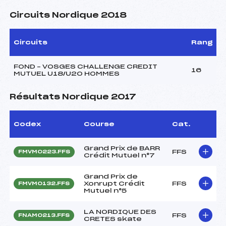
Circuits Nordique 2018
Circuits
Rang
FOND – VOSGES CHALLENGE CREDIT
16
MUTUEL U18/U20 HOMMES
Résultats Nordique 2017
Codex
Course
Cat.
Grand Prix de BARR
FFS
FMVM0223.FFS
Crédit Mutuel n°7
Grand Prix de
Xonrupt Crédit
FFS
FMVM0132.FFS
Mutuel n°5
LA NORDIQUE DES
FFS
FNAM0213.FFS
CRETES skate