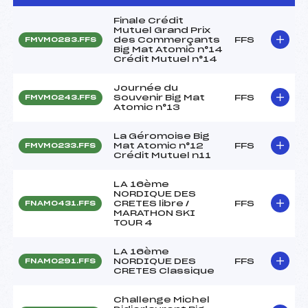
Finale Crédit
Mutuel Grand Prix
des Commerçants
FFS
FMVM0283.FFS
Big Mat Atomic n°14
Crédit Mutuel n°14
Journée du
Souvenir Big Mat
FFS
FMVM0243.FFS
Atomic n°13
La Géromoise Big
Mat Atomic n°12
FFS
FMVM0233.FFS
Crédit Mutuel n11
LA 16ème
NORDIQUE DES
CRETES libre /
FFS
FNAM0431.FFS
MARATHON SKI
TOUR 4
LA 16ème
NORDIQUE DES
FFS
FNAM0291.FFS
CRETES Classique
Challenge Michel