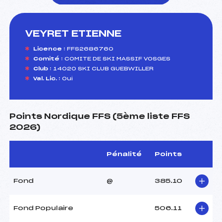
VEYRET ETIENNE
foi(s) le ski
Licence :
FFS2686760
Comité :
COMITE DE SKI MASSIF VOSGES
Club :
14020 SKI CLUB GUEBWILLER
Val. Lic. :
Oui
Points Nordique FFS (5ème liste FFS
2026)
Pénalité
Points
Fond
@
385.10
Fond Populaire
506.11