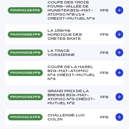
COUPE DES TROIS
FOURS-VALLÉE DE
MUNSTER BIG-MAT-
FFS
FMVM0133.FFS
ATOMIC N°8 U14
CREDIT-MUTUEL N°4
LA 15ème
NORDIQUE DES
FFS
FNAM0232.FFS
CRETES SKATE
LA TRACE
FFS
FNAM0202.FFS
VOSGIENNE
COUPE DE LA HASEL
BIG-MAT-ATOMIC
FFS
FMVM0052.FFS
N°4 CRÉDIT-MUTUEL
N°3
GRAND PRIX DE LA
BRESSE BIG-MAT-
FFS
FMVM0033.FFS
ATOMIC N°3 CRÉDIT-
MUTUEL N°2
CHALLENGE LUC
FFS
FMVM0013.FFS
COLIN