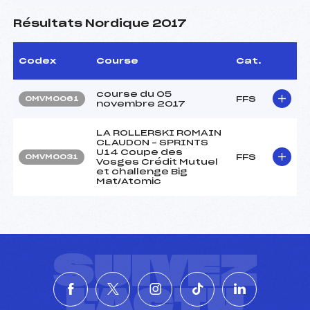
Résultats Nordique 2017
Codex
Course
Cat.
course du 05
FFS
OMVM0061
novembre 2017
LA ROLLERSKI ROMAIN
CLAUDON – SPRINTS
U14 Coupe des
FFS
OMVM0031
Vosges Crédit Mutuel
et challenge Big
Mat/Atomic
SUIVEZ
L'ACTU