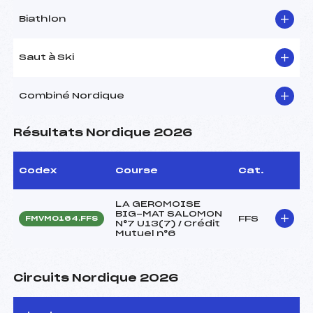
Biathlon
Saut à Ski
Combiné Nordique
Résultats Nordique 2026
Codex
Course
Cat.
LA GEROMOISE
BIG-MAT SALOMON
FFS
FMVM0164.FFS
N°7 U13(7) / Crédit
Mutuel n°6
Circuits Nordique 2026