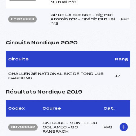
Mutuel n°3
GP DE LA BRESSE – Big Mat
Atomic n°2 – Crédit Mutuel
FFS
FMVM0023
n°2
Circuits Nordique 2020
Circuits
Rang
CHALLENGE NATIONAL SKI DE FOND U15
17
GARCONS
Résultats Nordique 2019
Codex
Course
Cat.
SKI ROUE – MONTEE DU
COL AMIC – SC
FFS
OMVM0042
RANSPACH