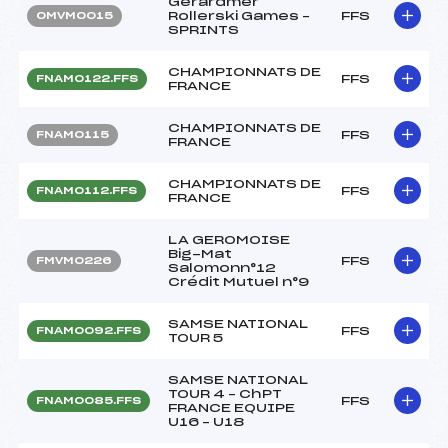
Gérardmer
Rollerski Games –
FFS
OMVM0015
SPRINTS
CHAMPIONNATS DE
FFS
FNAM0122.FFS
FRANCE
CHAMPIONNATS DE
FFS
FNAM0115
FRANCE
CHAMPIONNATS DE
FFS
FNAM0112.FFS
FRANCE
LA GEROMOISE
Big-Mat
FFS
FMVM0226
Salomonn°12
Crédit Mutuel n°9
SAMSE NATIONAL
FFS
FNAM0092.FFS
TOUR 5
SAMSE NATIONAL
TOUR 4 – ChPT
FFS
FNAM0085.FFS
FRANCE EQUIPE
U16 – U18