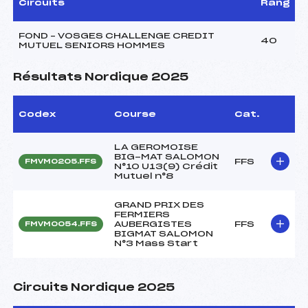
Circuits
Rang
FOND – VOSGES CHALLENGE CREDIT
40
MUTUEL SENIORS HOMMES
Résultats Nordique 2025
Codex
Course
Cat.
LA GEROMOISE
BIG-MAT SALOMON
FFS
FMVM0205.FFS
N°10 U13(9) Crédit
Mutuel n°8
GRAND PRIX DES
FERMIERS
AUBERGISTES
FFS
FMVM0054.FFS
BIGMAT SALOMON
N°3 Mass Start
Circuits Nordique 2025