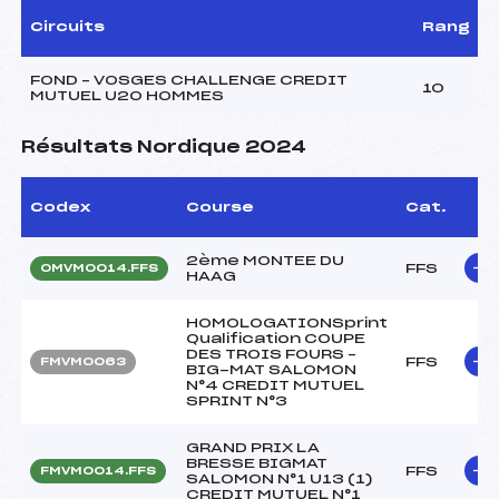
Circuits
Rang
FOND – VOSGES CHALLENGE CREDIT
10
MUTUEL U20 HOMMES
Résultats Nordique 2024
Codex
Course
Cat.
2ème MONTEE DU
FFS
OMVM0014.FFS
HAAG
HOMOLOGATIONSprint
Qualification COUPE
DES TROIS FOURS –
FFS
FMVM0063
BIG-MAT SALOMON
N°4 CREDIT MUTUEL
SPRINT N°3
GRAND PRIX LA
BRESSE BIGMAT
FFS
FMVM0014.FFS
SALOMON N°1 U13 (1)
CREDIT MUTUEL N°1