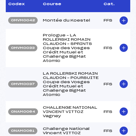
Codex
Course
Cat.
Montée du Koestel
FFS
OMVM0042
Prologue – LA
ROLLERSKI ROMAIN
CLAUDON – SPRINTS
Coupe des Vosges
FFS
OMVM0033
Crédit Mutuel et
Challenge BigMat
Atomic
LA ROLLERSKI ROMAIN
CLAUDON – POURSUITE
Coupe des Vosges
FFS
OMVM0037
Crédit Mutuel et
Challenge BigMat
Atomic
CHALLENGE NATIONAL
VINCENT VITTOZ
FFS
ONAM0064
Vagney
Challenge National
FFS
ONAM0061
Vincent VITTOZ