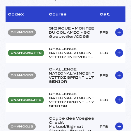
Codex
Course
Cat.
SKI ROUE – MONTEE
DU COL AMIC – SC
FFS
OMVM0033
Guebwiller/CD68
CHALLENGE
NATIONAL VINCENT
FFS
ONAM0061.FFS
VITTOZ INDIVDUEL
CHALLENGE
NATIONAL VINCENT
FFS
ONAM0053
VITTOZ SPRINT U17
SENIOR
CHALLENGE
NATIONAL VINCENT
FFS
ONAM0051.FFS
VITTOZ SPRINT U17
SENIOR
Coupe des Vosges
Crédit
Mutuel/Bigmat
FFS
OMVM0012
Atomic – Sprint La