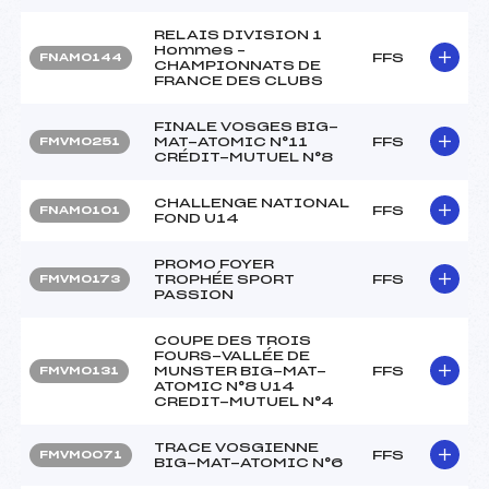
RELAIS DIVISION 1
Hommes –
FFS
FNAM0144
CHAMPIONNATS DE
FRANCE DES CLUBS
FINALE VOSGES BIG-
MAT-ATOMIC N°11
FFS
FMVM0251
CRÉDIT-MUTUEL N°8
CHALLENGE NATIONAL
FFS
FNAM0101
FOND U14
PROMO FOYER
TROPHÉE SPORT
FFS
FMVM0173
PASSION
COUPE DES TROIS
FOURS-VALLÉE DE
MUNSTER BIG-MAT-
FFS
FMVM0131
ATOMIC N°8 U14
CREDIT-MUTUEL N°4
TRACE VOSGIENNE
FFS
FMVM0071
BIG-MAT-ATOMIC N°6