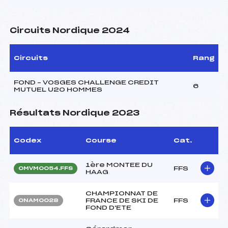
Circuits Nordique 2024
Circuits
Rang
FOND – VOSGES CHALLENGE CREDIT
6
MUTUEL U20 HOMMES
Résultats Nordique 2023
Codex
Course
Cat.
1ère MONTEE DU
FFS
OMVM0054.FFS
HAAG
CHAMPIONNAT DE
FRANCE DE SKI DE
FFS
ONAM0028
FOND D'ETE