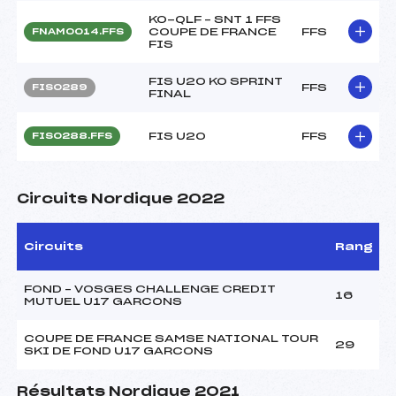
KO-QLF – SNT 1 FFS
COUPE DE FRANCE
FFS
FNAM0014.FFS
FIS
FIS U20 KO SPRINT
FFS
FIS0289
FINAL
FIS U20
FFS
FIS0288.FFS
Circuits Nordique 2022
Circuits
Rang
FOND – VOSGES CHALLENGE CREDIT
16
MUTUEL U17 GARCONS
COUPE DE FRANCE SAMSE NATIONAL TOUR
29
SKI DE FOND U17 GARCONS
Résultats Nordique 2021