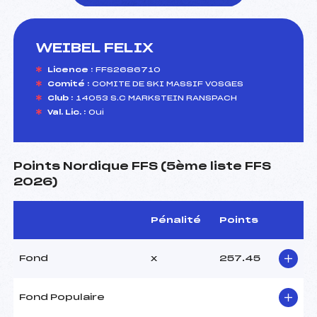
WEIBEL FELIX
foi(s) le ski
Licence :
FFS2686710
Comité :
COMITE DE SKI MASSIF VOSGES
Club :
14053 S.C MARKSTEIN RANSPACH
Val. Lic. :
Oui
Points Nordique FFS (5ème liste FFS
2026)
Pénalité
Points
Fond
x
257.45
Fond Populaire