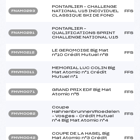
PONTARLIER – CHALLENGE
NATIONAL U15 INDIVIDUEL
FFS
FNAM0293
CLASSIQUE SKI DE FOND
PONTARLIER –
QUALIFICATIONS SPRINT
FFS
FNAM0291
CHALLENGE NATIONAL U15
LE GEROMOISE Big Mat
FFS
FMVM0212
n°10 Crédit Mutuel n°8
MEMORIAL LUC COLIN Big
Mat Atomic n°1 Crédit
FFS
FMVM0011
Mutuel n°1
GRAND PRIX EDF Big Mat
FFS
FMVM0071
Atomic n°5
Coupe
Hahnenbrunnen/Roedelen
FFS
FMVM0062
– Vosges – Crédit Mutuel
n°4 Big Mat Atomic n°4
COUPE DE LA HASEL Big
Mat Atomic n°3 Crédit
FFS
FMVM0042