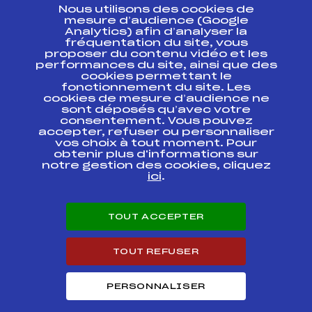
Nous utilisons des cookies de
ESPACE PRESSE
mesure d’audience (Google
Analytics) afin d’analyser la
fréquentation du site, vous
Ressources
proposer du contenu vidéo et les
performances du site, ainsi que des
Pass’Neige
cookies permettant le
Projet sportif fédéral
fonctionnement du site. Les
cookies de mesure d’audience ne
Projet de performance fédéral
sont déposés qu’avec votre
Antidopage
consentement. Vous pouvez
Pôle Développement, Formation, Suivi
accepter, refuser ou personnaliser
Scientifique
vos choix à tout moment. Pour
Listes ministérielles
obtenir plus d'informations sur
notre gestion des cookies, cliquez
Pôle vie de l’athlète
ici
.
Enseignement professionnel
Informatique et chronométrage
Circuits
TOUT ACCEPTER
Carrières
Développement des habiletés mentales
TOUT REFUSER
PERSONNALISER
© 2026 Fédération Française de Ski
Mentions légales
Politique de