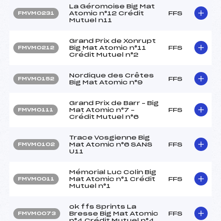
La Géromoise Big Mat
Atomic n°12 Crédit
FFS
FMVM0231
Mutuel n11
Grand Prix de Xonrupt
Big Mat Atomic n°11
FFS
FMVM0212
Crédit Mutuel n°2
Nordique des Crêtes
FFS
FMVM0152
Big Mat Atomic n°9
Grand Prix de Barr – Big
Mat Atomic n°7 –
FFS
FMVM0111
Crédit Mutuel n°6
Trace Vosgienne Big
Mat Atomic n°6 SANS
FFS
FMVM0102
U11
Mémorial Luc Colin Big
Mat Atomic n°1 Crédit
FFS
FMVM0011
Mutuel n°1
ok ffs Sprints La
Bresse Big Mat Atomic
FFS
FMVM0073
n°4 Crédit Mutuel n°4