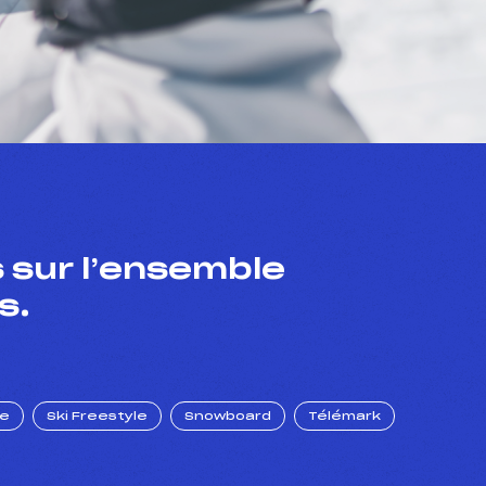
 sur l’ensemble
s.
ue
Ski Freestyle
Snowboard
Télémark