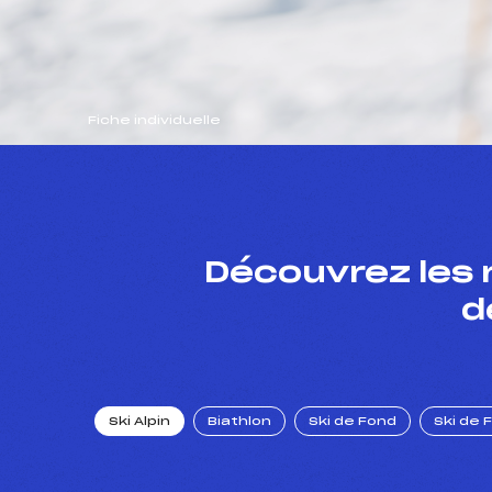
Fiche individuelle
Découvrez les 
d
Ski Alpin
Biathlon
Ski de Fond
Ski de 