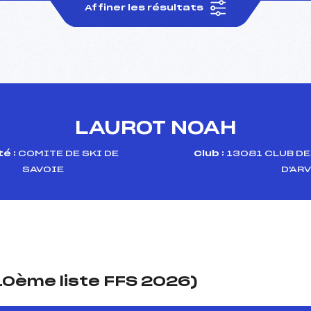
Affiner les résultats
LAUROT NOAH
é :
COMITE DE SKI DE
Club :
13081 CLUB DE
SAVOIE
D'AR
(10ème liste FFS 2026)