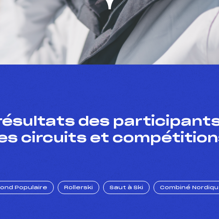
résultats des participants
es circuits et compétition
Fond Populaire
Rollerski
Saut à Ski
Combiné Nordiq