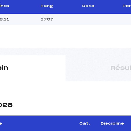
ints
Rang
Date
Per
8.11
3707
pin
Résu
2026
e
Cat.
Discipline