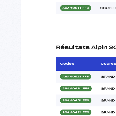
COUPE 
ASAM0011.FFS
Résultats Alpin 
Codex
Cours
GRAND 
ASAM0521.FFS
GRAND 
ASAM0481.FFS
GRAND 
ASAM0451.FFS
GRAND 
ASAM0421.FFS