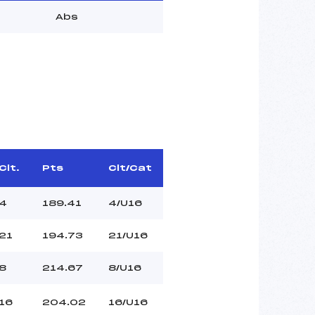
Abs
Clt.
Pts
Clt/Cat
4
189.41
4/U16
21
194.73
21/U16
8
214.67
8/U16
16
204.02
16/U16