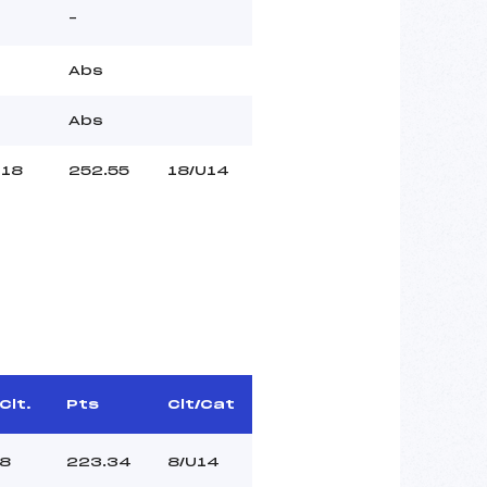
–
Abs
Abs
18
252.55
18/U14
Clt.
Pts
Clt/Cat
8
223.34
8/U14