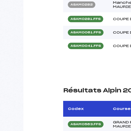
Manche
ASAM0282
MAURIE
COUPE 
ASAM0281.FFS
COUPE 
ASAM0061.FFS
COUPE 
ASAM0041.FFS
Résultats Alpin 
Codex
Course
GRAND 
ASAM0563.FFS
MAURIE