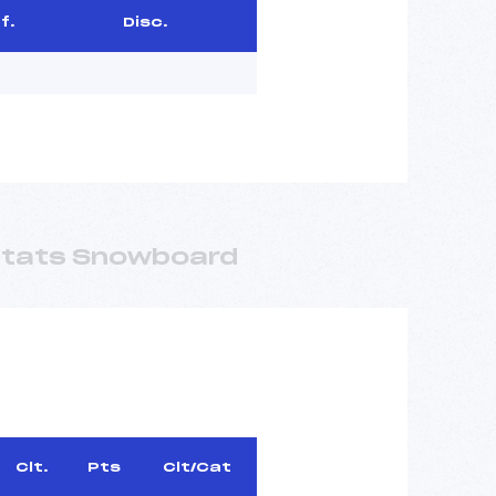
f.
Disc.
ltats Snowboard
Clt.
Pts
Clt/Cat