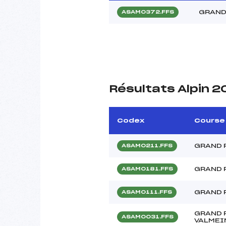
GRAND 
ASAM0372.FFS
Résultats Alpin 
Codex
Course
GRAND 
ASAM0211.FFS
GRAND 
ASAM0181.FFS
GRAND 
ASAM0111.FFS
GRAND 
ASAM0031.FFS
VALMEI