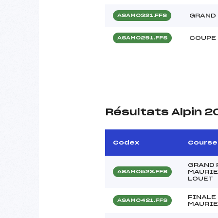
GRAND 
ASAM0321.FFS
COUPE 
ASAM0291.FFS
Résultats Alpin 
Codex
Course
GRAND 
MAURIE
ASAM0523.FFS
LOUET
FINALE
ASAM0421.FFS
MAURIE