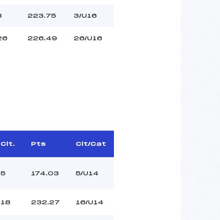
3
223.75
3/U16
26
226.49
26/U16
Clt.
Pts
Clt/Cat
5
174.03
5/U14
18
232.27
16/U14