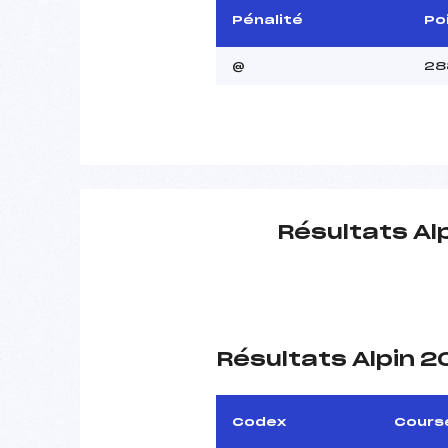
Pénalité
Po
@
28
Résultats Al
Résultats Alpin 
Codex
Cours