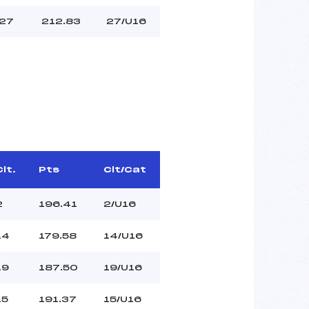
27
212.83
27/U16
Clt.
Pts
Clt/Cat
2
196.41
2/U16
14
179.58
14/U16
19
187.50
19/U16
15
191.37
15/U16