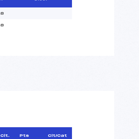
18
18
Clt.
Pts
Clt/Cat