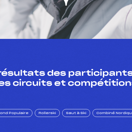
résultats des participants
es circuits et compétition
Fond Populaire
Rollerski
Saut à Ski
Combiné Nordiq