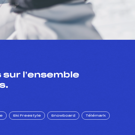
 sur l’ensemble
s.
ue
Ski Freestyle
Snowboard
Télémark