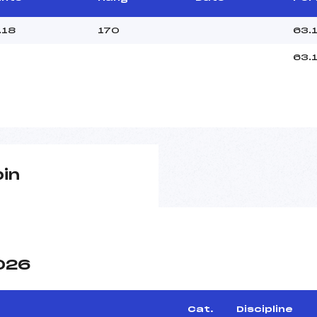
.18
170
63.
63.
pin
2026
Cat.
Discipline