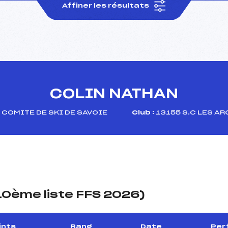
Affiner les résultats
COLIN NATHAN
COMITE DE SKI DE SAVOIE
Club :
13155 S.C LES A
(10ème liste FFS 2026)
ints
Rang
Date
Per