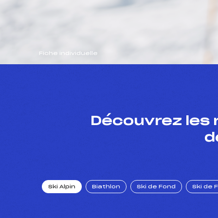
Fiche individuelle
Découvrez les 
d
Ski Alpin
Biathlon
Ski de Fond
Ski de 