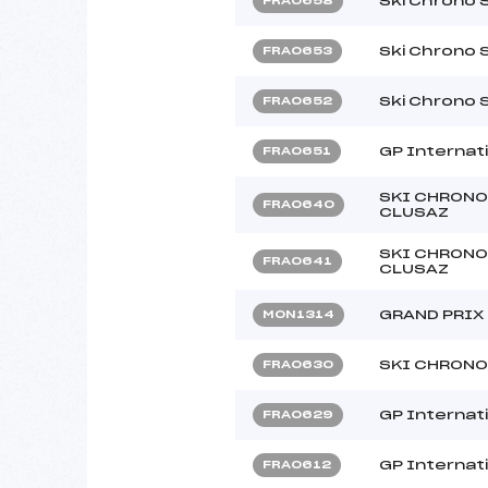
Ski Chrono 
FRA0658
Ski Chrono 
FRA0653
Ski Chrono 
FRA0652
GP Internat
FRA0651
SKI CHRONO
FRA0640
CLUSAZ
SKI CHRONO
FRA0641
CLUSAZ
GRAND PRIX
MON1314
SKI CHRONO
FRA0630
GP Internat
FRA0629
GP Internat
FRA0612