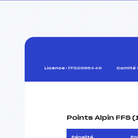
Licence :
FFS2686449
Comité :
Points Alpin FFS 
Pénalité
Po