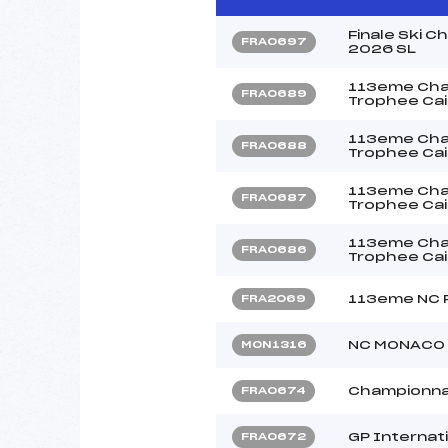
Finale Ski 
FRA0697
2026 SL
113eme Cham
FRA0689
Trophee Cai
113eme Cham
FRA0688
Trophee Cai
113eme Cham
FRA0687
Trophee Cai
113eme Cham
FRA0686
Trophee Cai
113eme NC F
FRA2069
NC MONACO
MON1316
Championna
FRA0674
GP Internat
FRA0672