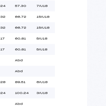
24
57.30
7/U18
32
66.72
15/U18
32
66.72
15/U18
17
60.81
5/U18
17
60.81
5/U18
Abd
Abd
28
89.51
6/U18
24
100.24
3/U18
Abd