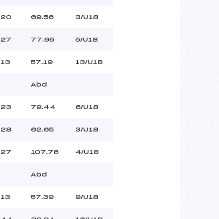
20
69.56
3/U18
27
77.95
5/U18
13
57.19
13/U18
Abd
23
79.44
6/U18
28
62.65
3/U18
27
107.76
4/U18
Abd
13
57.39
9/U18