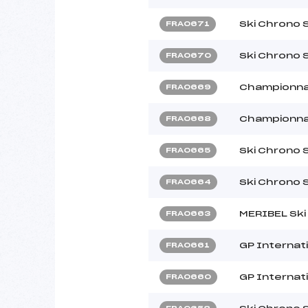
Ski Chrono 
FRA0671
Ski Chrono 
FRA0670
Championna
FRA0669
Championna
FRA0668
Ski Chrono 
FRA0665
Ski Chrono 
FRA0664
MERIBEL Ski
FRA0663
GP Internati
FRA0661
GP Internati
FRA0660