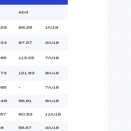
Abd
29
88.25
1/U18
34
87.57
3/U18
65
113.25
7/U18
73
121.63
8/U18
65
–
7/U18
46
95.61
6/U18
57
80.53
11/U18
6
55.57
3/U18