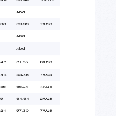
44
88.94
16/U18
Abd
30
89.99
7/U18
Abd
Abd
40
61.85
6/U18
44
88.45
7/U18
35
65.14
4/U18
5
64.64
2/U18
24
57.30
7/U18