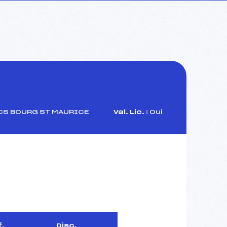
RCS BOURG ST MAURICE
Val. Lic. :
Oui
f.
Disc.