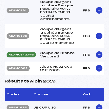
Coupe d'Argent
trophée Banque
Populaire AURA –
FFS
ADAM0191
ENTRAINEMENT
JOUR 2
entrainement1
Coupe d'Argent
trophée Banque
Populaire AURA –
FFS
ADAM0192
ENTRAINEMENT
JOUR 2 manche2
Coupe de Bronze
FFS
ADAM0143.FFS
Vercors 2
Alpe d'Huez Cup
FFS
ADAM0082
U12 2009
Résultats Alpin 2019
Codex
Course
Cat.
JB CUP U 10
FFS
ASAM1432