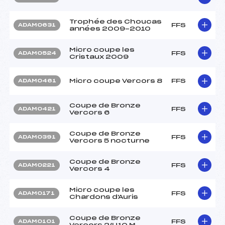
Trophée des Choucas
FFS
ADAM0631
années 2009-2010
Micro coupe les
FFS
ADAM0524
Cristaux 2009
Micro coupe Vercors 8
FFS
ADAM0461
Coupe de Bronze
FFS
ADAM0421
Vercors 6
Coupe de Bronze
FFS
ADAM0391
Vercors 5 nocturne
Coupe de Bronze
FFS
ADAM0221
Vercors 4
Micro coupe les
FFS
ADAM0171
Chardons d'Auris
Coupe de Bronze
FFS
ADAM0101
Vercors 2/U10 M