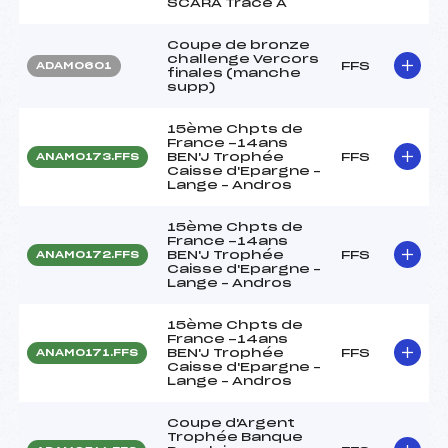
SCARA Tracé A
Coupe de bronze
challenge Vercors
FFS
ADAM0601
finales (manche
supp)
15ème Chpts de
France -14ans
BEN'J Trophée
FFS
ANAM0173.FFS
Caisse d'Epargne –
Lange – Andros
15ème Chpts de
France -14ans
BEN'J Trophée
FFS
ANAM0172.FFS
Caisse d'Epargne –
Lange – Andros
15ème Chpts de
France -14ans
BEN'J Trophée
FFS
ANAM0171.FFS
Caisse d'Epargne –
Lange – Andros
Coupe d'Argent
Trophée Banque