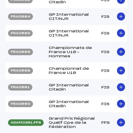
Citadin
GP International
FIS
FRA0684
CIT/NJR
GP International
FIS
FRA0683
CIT/NJR
Championnats de
France U18 –
FIS
FRA0669
Hommes
Championnat de
FIS
FRA0668
France U18
GP International
FIS
FRA0661
Citadin
GP International
FIS
FRA0660
Citadin
Grand Prix Régional
Qualif Cpe de la
FFS
ADAM0351.FFS
Fédération