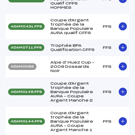
Qualif CFFS
HOMMES
Coupe d'Argent
trophée de la
FFS
ADAM0431.FFS
Banque Populaire
AURA qualif CFFS
Trophée BPA
FFS
ADAM0711.FFS
Qualification CFFS
Alpe d' Huez Cup –
2009 Dossards
FFS
ADAM0052
Noir
Coupe d'Argent
trophée de la
Banque Populaire
FFS
ADAM0145.FFS
AURA – Coupe
Argent Manche 2
Coupe d'Argent
trophée de la
Banque Populaire
FFS
ADAM0144.FFS
AURA – Coupe
Argent Manche 1