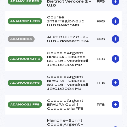
District Vercors 2 –
FFS
ADAM0122.FFS
U16
Course
Interregion Sud
FFS
ANAM0371.FFS
U16 GARCONS
ALPE D'HUEZ CUP –
FFS
ADAM0034
U16 – dossard BPA
Coupe d'Argent
BPAURA – Course
FFS
ADAM0054.FFS
SG U16 – vendredi
12/01/2024 M2
Coupe d'Argent
BPAURA – Course
FFS
ADAM0053.FFS
SG U16 – vendredi
12/01/2024 M1
Coupe d'Argent
BPAURA Qualif
FFS
ADAM0021.FFS
Coupe de la FFS
Manche-Sprint :
Coupe Argent –