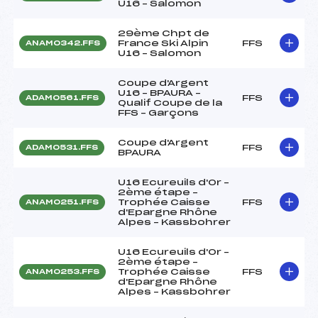
U16 – Salomon
29ème Chpt de
France Ski Alpin
FFS
ANAM0342.FFS
U16 – Salomon
Coupe d'Argent
U16 – BPAURA –
FFS
ADAM0561.FFS
Qualif Coupe de la
FFS – Garçons
Coupe d'Argent
FFS
ADAM0531.FFS
BPAURA
U16 Ecureuils d'Or –
2ème étape –
Trophée Caisse
FFS
ANAM0251.FFS
d'Epargne Rhône
Alpes – Kassbohrer
U16 Ecureuils d'Or –
2ème étape –
Trophée Caisse
FFS
ANAM0253.FFS
d'Epargne Rhône
Alpes – Kassbohrer