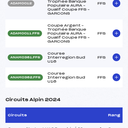
Trophée Banque
FFS
ADAM0012
Populaire AURA –
Qualif Coupe FFS –
GARCONS
Coupe Argent –
Trophée Banque
Populaire AURA –
FFS
ADAM0011.FFS
Qualif Coupe FFS –
GARCONS
Course
Interregion Sud
FFS
ANAM0361.FFS
U16
Course
Interregion Sud
FFS
ANAM0362.FFS
U16
Circuits Alpin 2024
Circuits
Rang