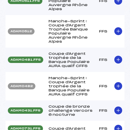
Populaire
FFS
ADAM0511.FFS
Auvergne Rhône
Alpes
Manche-Sprint :
Coupe d'Argent
Trophée Banque
FFS
ADAM0512
Populaire
Auvergne Rhône
Alpes
Coupe d'Argent
trophée de la
FFS
ADAM0481.FFS
Banque Populaire
AURA qualif CFFS
Manche-Sprint :
Coupe d'Argent
trophée de la
FFS
ADAM0482
Banque Populaire
AURA qualif CFFS
Coupe de bronze
challenge Vercors
FFS
ADAM0431.FFS
6 nocturne
Coupe d'Argent
FFS
ADAM0731.FFS