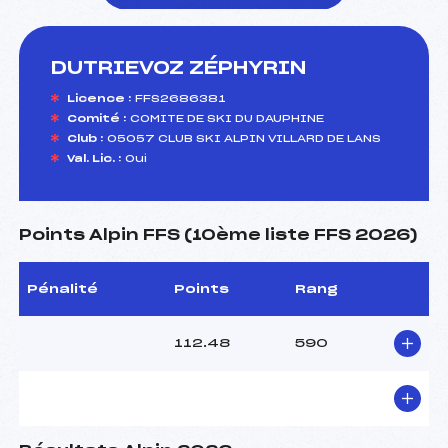
DUTRIEVOZ ZÉPHYRIN
foi(s) le ski
Licence :
FFS2686381
Comité :
COMITE DE SKI DU DAUPHINE
Club :
05057 CLUB SKI ALPIN VILLARD DE LANS
Val. Lic. :
Oui
Points Alpin FFS (10ème liste FFS 2026)
Pénalité
Points
Rang
112.48
590