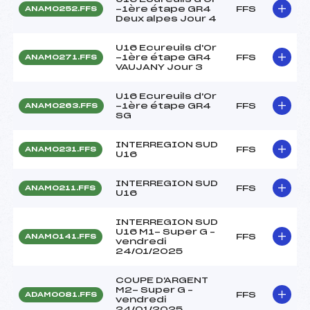
-1ère étape GR4
FFS
ANAM0252.FFS
Deux alpes Jour 4
U16 Ecureuils d'Or
-1ère étape GR4
FFS
ANAM0271.FFS
VAUJANY Jour 3
U16 Ecureuils d'Or
-1ère étape GR4
FFS
ANAM0263.FFS
SG
INTERREGION SUD
FFS
ANAM0231.FFS
U16
INTERREGION SUD
FFS
ANAM0211.FFS
U16
INTERREGION SUD
U16 M1- Super G –
FFS
ANAM0141.FFS
vendredi
24/01/2025
COUPE D'ARGENT
M2- Super G –
FFS
ADAM0081.FFS
vendredi
24/01/2025