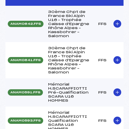
30ème Chpt de
France Ski Alpin
U16 – Trophée
Caisse d'Epargne
FFS
ANAM0642.FFS
Rhône Alpes –
Kassbohrer –
Salomon
30ème Chpt de
France Ski Alpin
U16 – Trophée
Caisse d'Epargne
FFS
ANAM0641.FFS
Rhône Alpes –
Kassbohrer –
Salomon
Mémorial
H.SCARAFFIOTTI
Pré-Qualification
FFS
ANAM0591.FFS
SCARA U16
HOMMES
Mémorial
H.SCARAFFIOTTI
Qualification
FFS
ANAM0593.FFS
SCARA U16
HOMMES