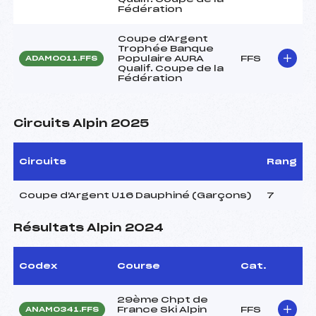
Fédération
Coupe d'Argent
Trophée Banque
Populaire AURA
FFS
ADAM0011.FFS
Qualif. Coupe de la
Fédération
Circuits Alpin 2025
Circuits
Rang
Coupe d'Argent U16 Dauphiné (Garçons)
7
Résultats Alpin 2024
Codex
Course
Cat.
29ème Chpt de
France Ski Alpin
FFS
ANAM0341.FFS