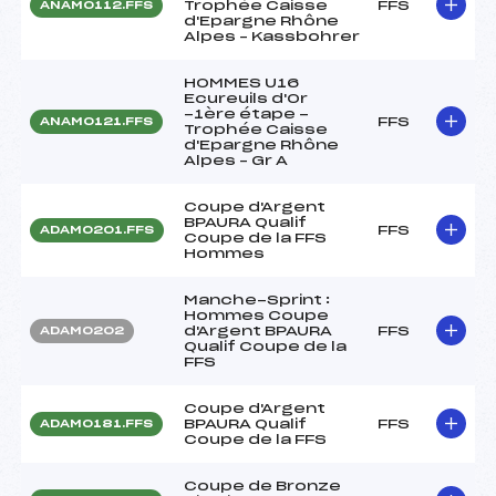
Trophée Caisse
FFS
ANAM0112.FFS
d'Epargne Rhône
Alpes – Kassbohrer
HOMMES U16
Ecureuils d'Or
-1ère étape -
FFS
ANAM0121.FFS
Trophée Caisse
d'Epargne Rhône
Alpes – Gr A
Coupe d'Argent
BPAURA Qualif
FFS
ADAM0201.FFS
Coupe de la FFS
Hommes
Manche-Sprint :
Hommes Coupe
d'Argent BPAURA
FFS
ADAM0202
Qualif Coupe de la
FFS
Coupe d'Argent
BPAURA Qualif
FFS
ADAM0181.FFS
Coupe de la FFS
Coupe de Bronze