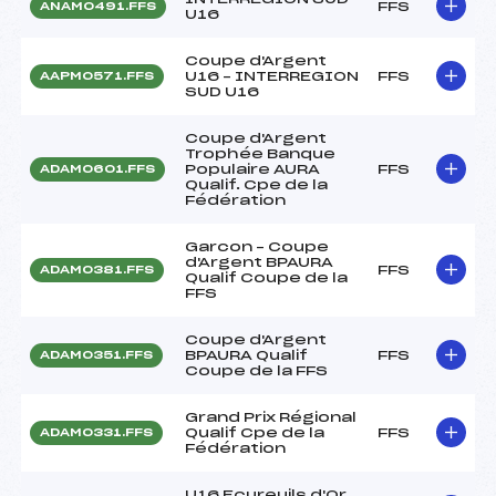
FFS
ANAM0491.FFS
U16
Coupe d'Argent
U16 – INTERREGION
FFS
AAPM0571.FFS
SUD U16
Coupe d'Argent
Trophée Banque
Populaire AURA
FFS
ADAM0601.FFS
Qualif. Cpe de la
Fédération
Garcon – Coupe
d'Argent BPAURA
FFS
ADAM0381.FFS
Qualif Coupe de la
FFS
Coupe d'Argent
BPAURA Qualif
FFS
ADAM0351.FFS
Coupe de la FFS
Grand Prix Régional
Qualif Cpe de la
FFS
ADAM0331.FFS
Fédération
U16 Ecureuils d'Or