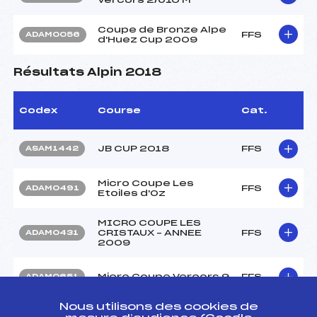
Coupe de Bronze Alpe
FFS
ADAM0056
d'Huez Cup 2009
Résultats Alpin 2018
Codex
Course
Cat.
JB CUP 2018
FFS
ASAM1442
Micro Coupe Les
FFS
ADAM0491
Etoiles d'Oz
MICRO COUPE LES
CRISTAUX – ANNEE
FFS
ADAM0431
2009
Micro Coupe Vercors 9
FFS
ADAM0651
Nous utilisons des cookies de
Micro Coupe Vercors 8
FFS
ADAM0641