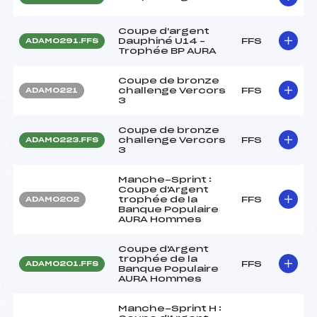
Coupe d'argent
Dauphiné U14 –
FFS
ADAM0291.FFS
Trophée BP AURA
Coupe de bronze
challenge Vercors
FFS
ADAM0221
3
Coupe de bronze
challenge Vercors
FFS
ADAM0223.FFS
3
Manche-Sprint :
Coupe d'Argent
trophée de la
FFS
ADAM0202
Banque Populaire
AURA Hommes
Coupe d'Argent
trophée de la
FFS
ADAM0201.FFS
Banque Populaire
AURA Hommes
Manche-Sprint H :