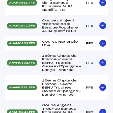
de la Banque
FFS
ADAM0611.FFS
Populaire AURA
qualif CFFS
Coupe d'Argent
trophée de la
FFS
ADAM0571.FFS
Banque Populaire
AURA qualif CFFS
Course Nationale
FFS
ANAM0133.FFS
U14
16ème Chpts de
France -14ans
BEN'J Trophée
FFS
ANAM0132.FFS
Caisse d'Epargne –
Lange – Andros
16ème Chpts de
France -14ans
BEN'J Trophée
FFS
ANAM0131.FFS
Caisse d'Epargne –
Lange – Andros
Coupe Argent
Trophée Banque
Populaire AURA
FFS
ADAM0441.FFS