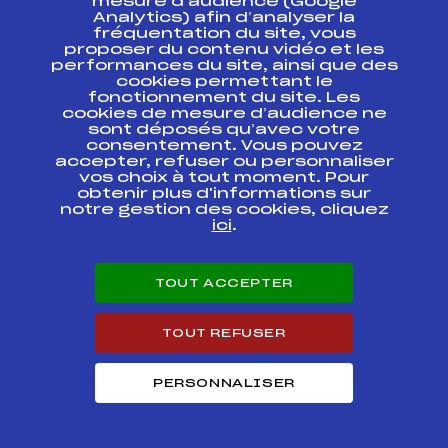
mesure d’audience (Google
Analytics) afin d’analyser la
fréquentation du site, vous
proposer du contenu vidéo et les
Micro Coupe Vercors 6
FFS
ADAM0621
performances du site, ainsi que des
cookies permettant le
fonctionnement du site. Les
Micro Coupe et Coupe
FFS
ADAM0611
cookies de mesure d’audience ne
de Bronze Vercors 5
sont déposés qu’avec votre
consentement. Vous pouvez
ALPE HUEZ CUP – U10 –
accepter, refuser ou personnaliser
FFS
ADAM0026
ANNEE 2009
vos choix à tout moment. Pour
obtenir plus d'informations sur
notre gestion des cookies, cliquez
Micro Coupe et Coupe
ici
.
de Bronze Vercors 3
FFS
ADAM0592
U10 M
TOUT ACCEPTER
Résultats Alpin 2017
TOUT REFUSER
Codex
Course
Cat.
PERSONNALISER
JB CUP 2017
FFS
ASAM1531
Micro Coupe Finales