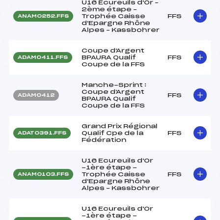
U16 Ecureuils d'Or –
2ème étape –
Trophée Caisse
FFS
ANAM0252.FFS
d'Epargne Rhône
Alpes – Kassbohrer
Coupe d'Argent
BPAURA Qualif
FFS
ADAM0411.FFS
Coupe de la FFS
Manche-Sprint :
Coupe d'Argent
FFS
ADAM0412
BPAURA Qualif
Coupe de la FFS
Grand Prix Régional
Qualif Cpe de la
FFS
ADAT0391.FFS
Fédération
U16 Ecureuils d'Or
-1ère étape -
Trophée Caisse
FFS
ANAM0103.FFS
d'Epargne Rhône
Alpes – Kassbohrer
U16 Ecureuils d'Or
-1ère étape -