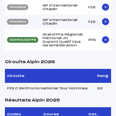
GP International
FIS
FRA0625
Citadin
GP International
FIS
FRA0624
Citadin
Grand Prix Régional
Mémorial JH
FFS
ADAM0102.FFS
Dupont Qualif Cpe
de la Fédération
Circuits Alpin 2026
Circuits
Rang
FIS C Ski Promo National Tour Hommes
22
Résultats Alpin 2025
Codex
Course
Cat.