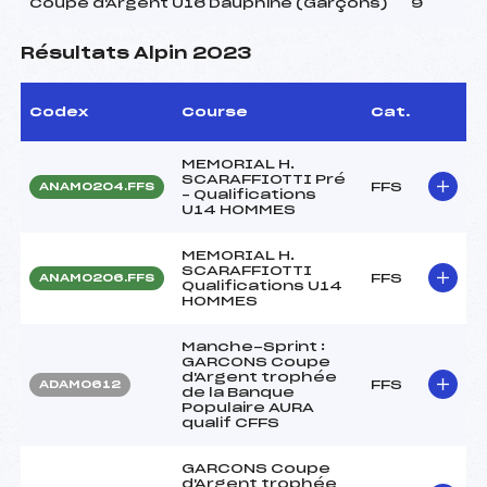
Coupe d'Argent U16 Dauphiné (Garçons)
9
Résultats Alpin 2023
Codex
Course
Cat.
MEMORIAL H.
SCARAFFIOTTI Pré
FFS
ANAM0204.FFS
– Qualifications
U14 HOMMES
MEMORIAL H.
SCARAFFIOTTI
FFS
ANAM0206.FFS
Qualifications U14
HOMMES
Manche-Sprint :
GARCONS Coupe
d'Argent trophée
FFS
ADAM0612
de la Banque
Populaire AURA
qualif CFFS
GARCONS Coupe
d'Argent trophée