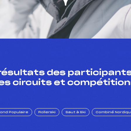
résultats des participants
es circuits et compétition
Fond Populaire
Rollerski
Saut à Ski
Combiné Nordiq