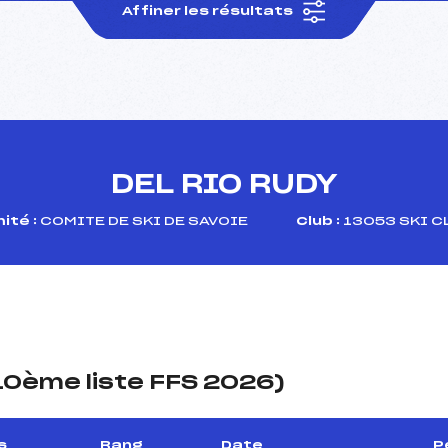
Affiner les résultats
DEL RIO RUDY
ité :
COMITE DE SKI DE SAVOIE
Club :
13053 SKI C
(10ème liste FFS 2026)
s
Rang
Date
P