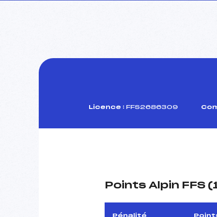
Licence :
FFS2686309
Com
Points Alpin FFS 
Pénalité
Point