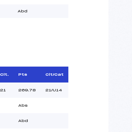
Abd
Clt.
Pts
Clt/Cat
21
269.78
21/U14
Abs
Abd