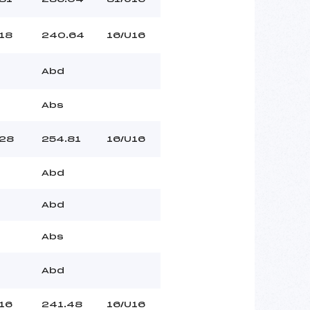
18
240.64
16/U16
Abd
Abs
28
254.81
16/U16
Abd
Abd
Abs
Abd
16
241.48
16/U16