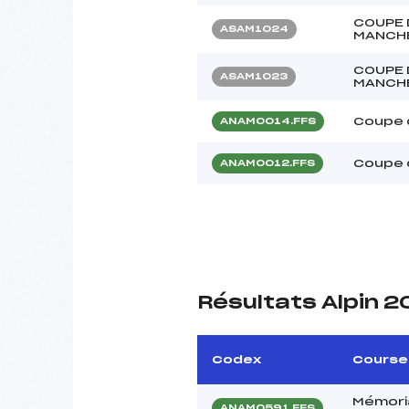
COUPE 
ASAM1024
MANCH
COUPE 
ASAM1023
MANCH
Coupe 
ANAM0014.FFS
Coupe 
ANAM0012.FFS
Résultats Alpin 
Codex
Course
Mémori
ANAM0591.FFS