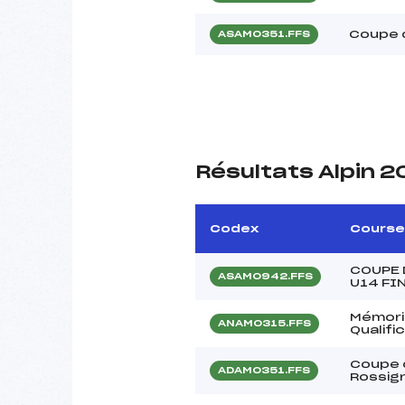
Coupe 
ASAM0351.FFS
Résultats Alpin 
Codex
Course
COUPE 
ASAM0942.FFS
U14 FI
Mémori
ANAM0315.FFS
Qualif
Coupe 
ADAM0351.FFS
Rossign