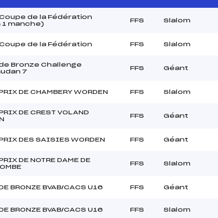
Coupe de la Fédération
FFS
Slalom
m 1 manche)
Coupe de la Fédération
FFS
Slalom
de Bronze Challenge
FFS
Géant
audan 7
PRIX DE CHAMBERY WORDEN
FFS
Slalom
PRIX DE CREST VOLAND
FFS
Géant
N
PRIX DES SAISIES WORDEN
FFS
Géant
PRIX DE NOTRE DAME DE
FFS
Slalom
COMBE
DE BRONZE BVAB/CACS U16
FFS
Géant
DE BRONZE BVAB/CACS U16
FFS
Slalom