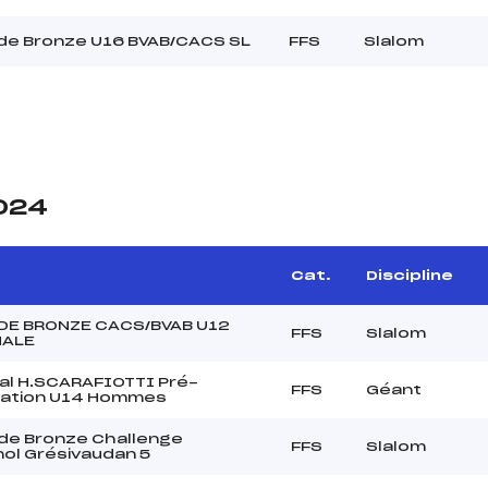
de Bronze U16 BVAB/CACS SL
FFS
Slalom
2024
Cat.
Discipline
DE BRONZE CACS/BVAB U12
FFS
Slalom
NALE
al H.SCARAFIOTTI Pré-
FFS
Géant
ication U14 Hommes
de Bronze Challenge
FFS
Slalom
ol Grésivaudan 5