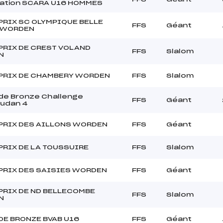
ication SCARA U16 HOMMES
PRIX SC OLYMPIQUE BELLE
FFS
Géant
 WORDEN
PRIX DE CREST VOLAND
FFS
Slalom
N
PRIX DE CHAMBERY WORDEN
FFS
Slalom
de Bronze Challenge
FFS
Géant
audan 4
PRIX DES AILLONS WORDEN
FFS
Géant
PRIX DE LA TOUSSUIRE
FFS
Slalom
PRIX DES SAISIES WORDEN
FFS
Géant
PRIX DE ND BELLECOMBE
FFS
Slalom
N
DE BRONZE BVAB U16
FFS
Géant