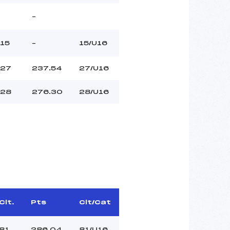
–
15
–
15/U16
27
237.54
27/U16
28
276.30
28/U16
Clt.
Pts
Clt/Cat
81
286.04
81/U16