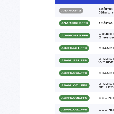
15ème 
ANAM0342
(Slalo
15ème 
ANAM0322.FFS
Coupe 
ADAM0482.FFS
Grésiv
GRAND 
ASAM1181.FFS
GRAND 
ASAM1221.FFS
WORDE
GRAND 
ASAM1051.FFS
GRAND 
ASAM1071.FFS
BELLE
COUPE 
ASAM1022.FFS
COUPE 
ASAM1021.FFS