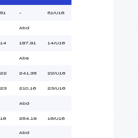
51
–
51/U16
Abd
14
187.91
14/U16
Abs
22
241.35
22/U16
23
210.16
23/U16
Abd
16
254.19
16/U16
Abd