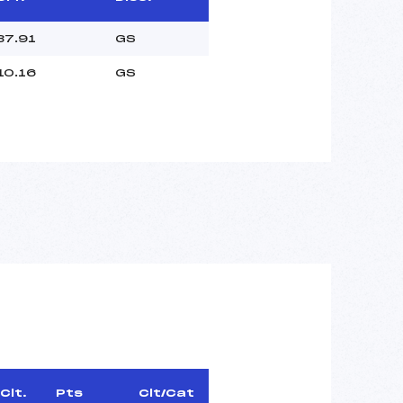
87.91
GS
10.16
GS
Clt.
Pts
Clt/Cat