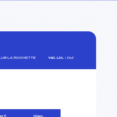
LUB LA ROCHETTE
Val. Lic. :
Oui
erf.
Disc.