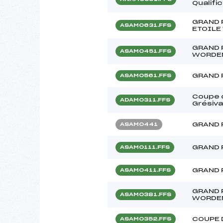
Qualif
GRAND 
ASAM0631.FFS
ETOILE
GRAND 
ASAM0451.FFS
WORDE
GRAND 
ASAM0561.FFS
Coupe 
ADAM0311.FFS
Grésiv
GRAND 
ASAM0441
GRAND 
ASAM0111.FFS
GRAND 
ASAM0411.FFS
GRAND 
ASAM0381.FFS
WORDE
COUPE 
ASAM0352.FFS