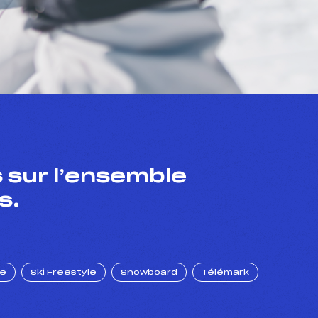
 sur l’ensemble
s.
ue
Ski Freestyle
Snowboard
Télémark