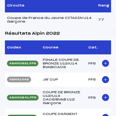
Circuits
Rang
Coupe de France du Jeune CITADIN U14
77
Garçons
Résultats Alpin 2022
Codex
Course
Cat.
FINALE COUPE DE
BRONZE U12/U14
FFS
ASAM0921.FFS
BVAB/CACS
JB' CUP
FFS
ASAM1442
COUPE DE BRONZE
U12/U14
FFS
ASAM0841.FFS
CACS/BVAB U12
Garçons
COUPE D'ARGENT