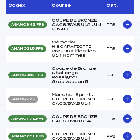
Codex
Course
Cat.
COUPE DE BRONZE
CACS/BVAB U12 U14
FFS
ASAM0942.FFS
FINALE
Mémorial
H.SCARAFIOTTI
FFS
ANAM0315.FFS
Pré-Qualification
U14 Hommes
Coupe de Bronze
Challenge
FFS
ADAM0351.FFS
Rossignol
Grésivaudan 5
Manche-Sprint :
COUPE DE BRONZE
FFS
ASAM0772
CACS/BVAB U14
COUPE DE BRONZE
FFS
ASAM0771.FFS
CACS/BVAB U14
COUPE DE BRONZE
FFS
ASAM0701.FFS
CACS/BVAB U14