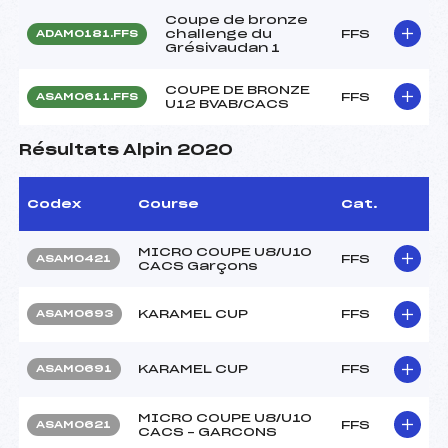
Coupe de bronze
challenge du
FFS
ADAM0181.FFS
Grésivaudan 1
COUPE DE BRONZE
FFS
ASAM0611.FFS
U12 BVAB/CACS
Résultats Alpin 2020
Codex
Course
Cat.
MICRO COUPE U8/U10
FFS
ASAM0421
CACS Garçons
KARAMEL CUP
FFS
ASAM0693
KARAMEL CUP
FFS
ASAM0691
MICRO COUPE U8/U10
FFS
ASAM0621
CACS – GARCONS