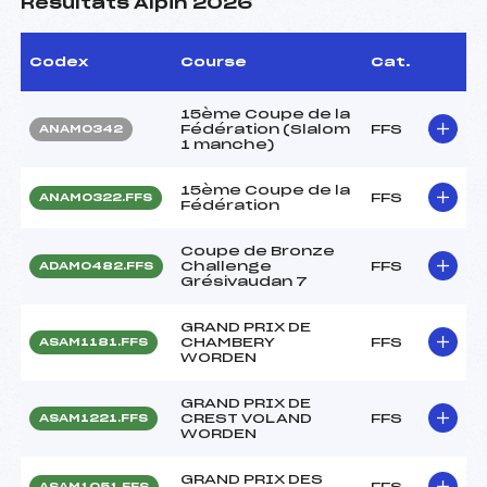
Résultats Alpin 2026
Codex
Course
Cat.
15ème Coupe de la
Fédération (Slalom
FFS
ANAM0342
1 manche)
15ème Coupe de la
FFS
ANAM0322.FFS
Fédération
Coupe de Bronze
Challenge
FFS
ADAM0482.FFS
Grésivaudan 7
GRAND PRIX DE
CHAMBERY
FFS
ASAM1181.FFS
WORDEN
GRAND PRIX DE
CREST VOLAND
FFS
ASAM1221.FFS
WORDEN
GRAND PRIX DES
FFS
ASAM1051.FFS