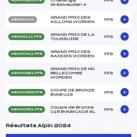
Challenge
FFS
ADAM0311.FFS
Grésivaudan 4
GRAND PRIX DES
FFS
ASAM0441
AILLONS WORDEN
GRAND PRIX DE LA
FFS
ASAM0111.FFS
TOUSSUIRE
GRAND PRIX DES
FFS
ASAM0411.FFS
SAISIES WORDEN
GRAND PRIX DE ND
BELLECOMBE
FFS
ASAM0381.FFS
WORDEN
COUPE DE BRONZE
FFS
ASAM0352.FFS
BVAB U16
Coupe de Bronze
FFS
ASAM0351.FFS
U16 BVAB/CACS SL
Résultats Alpin 2024