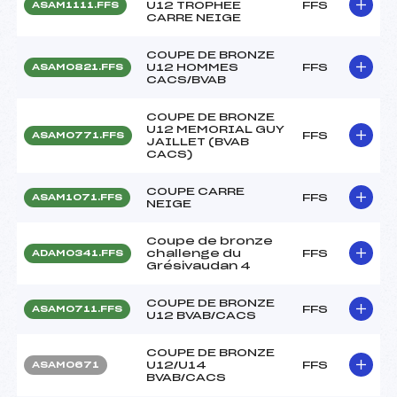
U12 TROPHEE
FFS
ASAM1111.FFS
CARRE NEIGE
COUPE DE BRONZE
U12 HOMMES
FFS
ASAM0821.FFS
CACS/BVAB
COUPE DE BRONZE
U12 MEMORIAL GUY
FFS
ASAM0771.FFS
JAILLET (BVAB
CACS)
COUPE CARRE
FFS
ASAM1071.FFS
NEIGE
Coupe de bronze
challenge du
FFS
ADAM0341.FFS
Grésivaudan 4
COUPE DE BRONZE
FFS
ASAM0711.FFS
U12 BVAB/CACS
COUPE DE BRONZE
U12/U14
FFS
ASAM0671
BVAB/CACS