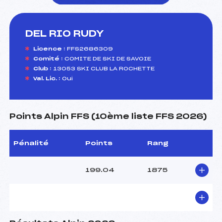
DEL RIO RUDY
foi(s) le ski
Licence :
FFS2686309
Comité :
COMITE DE SKI DE SAVOIE
Club :
13053 SKI CLUB LA ROCHETTE
Val. Lic. :
Oui
Points Alpin FFS (10ème liste FFS 2026)
Pénalité
Points
Rang
199.04
1875