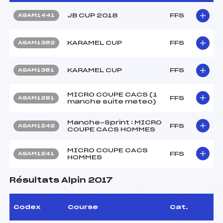
JB CUP 2018
FFS
ASAM1441
KARAMEL CUP
FFS
ASAM1362
KARAMEL CUP
FFS
ASAM1361
MICRO COUPE CACS (1
FFS
ASAM1281
manche suite meteo)
Manche-Sprint : MICRO
FFS
ASAM1242
COUPE CACS HOMMES
MICRO COUPE CACS
FFS
ASAM1241
HOMMES
Résultats Alpin 2017
Codex
Course
Cat.