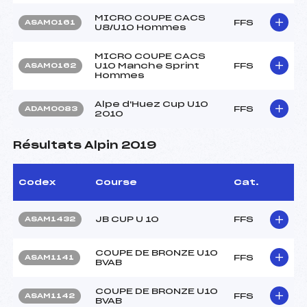
MICRO COUPE CACS
FFS
ASAM0161
U8/U10 Hommes
MICRO COUPE CACS
U10 Manche Sprint
FFS
ASAM0162
Hommes
Alpe d'Huez Cup U10
FFS
ADAM0083
2010
Résultats Alpin 2019
Codex
Course
Cat.
JB CUP U 10
FFS
ASAM1432
COUPE DE BRONZE U10
FFS
ASAM1141
BVAB
COUPE DE BRONZE U10
FFS
ASAM1142
BVAB