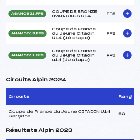
COUPE DE BRONZE
FFS
ASAM0631.FFS
BVAB/CACS U14
Coupe de France
du Jeune Citadin
FFS
ANAM0013.FFS
U14 (1è étape)
Coupe de France
du Jeune Citadin
FFS
ANAM0011.FFS
u14 (1è étape)
Circuits Alpin 2024
Circuits
Rang
Coupe de France du Jeune CITADIN U14
50
Garçons
Résultats Alpin 2023