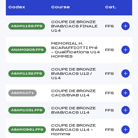
Codex
Course
Cat.
COUPE DE BRONZE
BVAB/CACS FINALE
FFS
ASAM1192.FFS
U14
MEMORIAL H.
SCARAFFIOTTI Pré
FFS
ANAM0205.FFS
– Qualifications U14
HOMMES
COUPE DE BRONZE
BVAB/CACS U12 /
FFS
ASAM1132.FFS
U14
COUPE DE BRONZE
FFS
ASAM1071
CACS/BVAB U14
COUPE DE BRONZE
FFS
ASAM1031.FFS
BVAB/CACS U14
COUPE DE BRONZE
BVAB/CACS U14 –
FFS
ASAM0961.FFS
Homme