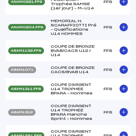
FFS
ANAM0221.FFS
Trophée SAMSE
(1er jour) – M-U14
MEMORIAL H.
SCARAFFIOTTI Pré
FFS
ANAM0204.FFS
– Qualifications
U14 HOMMES
COUPE DE BRONZE
BVAB/CACS U12 /
FFS
ASAM1132.FFS
U14
COUPE DE BRONZE
FFS
ASAM1071
CACS/BVAB U14
COUPE D'ARGENT
U14 TROPHEE
FFS
ASAM1311.FFS
BPARA – Hommes
COUPE D'ARGENT
U14 TROPHEE
FFS
ASAM1312
BPARA Manche
Sprint – Hommes
COUPE D'ARGENT
U14 TROPHEE
FFS
ASAM1291.FFS