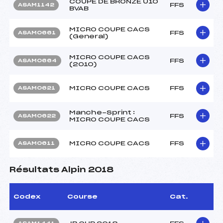
COUPE DE BRONZE U10
FFS
ASAM1142
BVAB
MICRO COUPE CACS
FFS
ASAM0661
(General)
MICRO COUPE CACS
FFS
ASAM0664
(2010)
MICRO COUPE CACS
FFS
ASAM0621
Manche-Sprint :
FFS
ASAM0622
MICRO COUPE CACS
MICRO COUPE CACS
FFS
ASAM0611
Résultats Alpin 2018
Codex
Course
Cat.