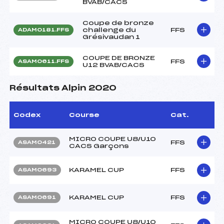
BVAB/CACS
Coupe de bronze
challenge du
FFS
ADAM0181.FFS
Grésivaudan 1
COUPE DE BRONZE
FFS
ASAM0611.FFS
U12 BVAB/CACS
Résultats Alpin 2020
Codex
Course
Cat.
MICRO COUPE U8/U10
FFS
ASAM0421
CACS Garçons
KARAMEL CUP
FFS
ASAM0693
KARAMEL CUP
FFS
ASAM0691
MICRO COUPE U8/U10