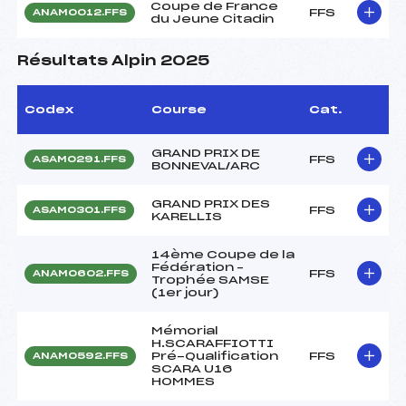
Coupe de France
FFS
ANAM0012.FFS
du Jeune Citadin
Résultats Alpin 2025
Codex
Course
Cat.
GRAND PRIX DE
FFS
ASAM0291.FFS
BONNEVAL/ARC
GRAND PRIX DES
FFS
ASAM0301.FFS
KARELLIS
14ème Coupe de la
Fédération –
FFS
ANAM0602.FFS
Trophée SAMSE
(1er jour)
Mémorial
H.SCARAFFIOTTI
Pré-Qualification
FFS
ANAM0592.FFS
SCARA U16
HOMMES