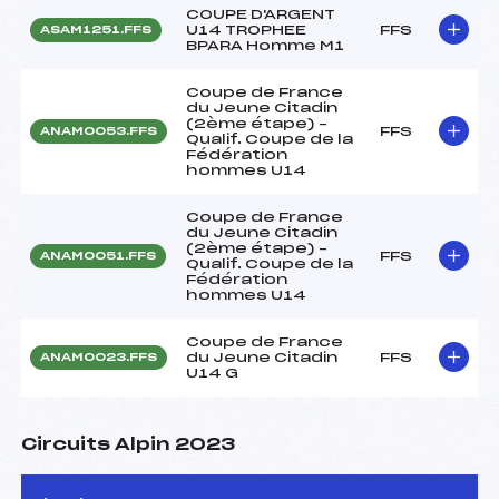
COUPE D'ARGENT
U14 TROPHEE
FFS
ASAM1251.FFS
BPARA Homme M1
Coupe de France
du Jeune Citadin
(2ème étape) –
FFS
ANAM0053.FFS
Qualif. Coupe de la
Fédération
hommes U14
Coupe de France
du Jeune Citadin
(2ème étape) –
FFS
ANAM0051.FFS
Qualif. Coupe de la
Fédération
hommes U14
Coupe de France
du Jeune Citadin
FFS
ANAM0023.FFS
U14 G
Circuits Alpin 2023