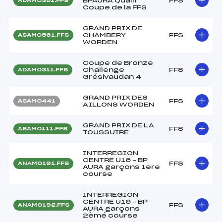
BPAURA Qualif
FFS
ADAM0351.FFS
Coupe de la FFS
GRAND PRIX DE
CHAMBERY
FFS
ASAM0561.FFS
WORDEN
Coupe de Bronze
Challenge
FFS
ADAM0311.FFS
Grésivaudan 4
GRAND PRIX DES
FFS
ASAM0441
AILLONS WORDEN
GRAND PRIX DE LA
FFS
ASAM0111.FFS
TOUSSUIRE
INTERREGION
CENTRE U16 – BP
FFS
ANAM0191.FFS
AURA garçons 1ere
course
INTERREGION
CENTRE U16 – BP
FFS
ANAM0192.FFS
AURA garçons
2èmé course