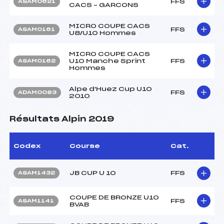
FFS
ASAM0621
CACS – GARCONS
MICRO COUPE CACS
FFS
ASAM0161
U8/U10 Hommes
MICRO COUPE CACS
U10 Manche Sprint
FFS
ASAM0162
Hommes
Alpe d'Huez Cup U10
FFS
ADAM0083
2010
Résultats Alpin 2019
Codex
Course
Cat.
JB CUP U 10
FFS
ASAM1432
COUPE DE BRONZE U10
FFS
ASAM1141
BVAB