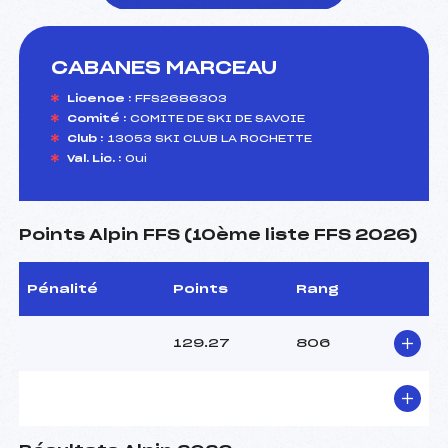
CABANES MARCEAU
foi(s) le ski
Licence :
FFS2686303
Comité :
COMITE DE SKI DE SAVOIE
Club :
13053 SKI CLUB LA ROCHETTE
Val. Lic. :
Oui
Points Alpin FFS (10ème liste FFS 2026)
Pénalité
Points
Rang
129.27
806