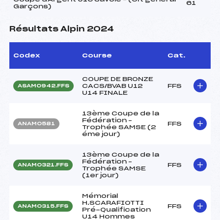
61
Garçons)
Résultats Alpin 2024
Codex
Course
Cat.
COUPE DE BRONZE
CACS/BVAB U12
FFS
ASAM0942.FFS
U14 FINALE
13ème Coupe de la
Fédération –
FFS
ANAM0581
Trophée SAMSE (2
éme jour)
13ème Coupe de la
Fédération –
FFS
ANAM0321.FFS
Trophée SAMSE
(1er jour)
Mémorial
H.SCARAFIOTTI
FFS
ANAM0315.FFS
Pré-Qualification
U14 Hommes