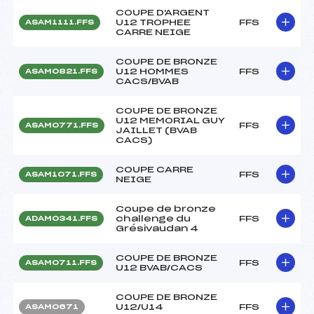
COUPE D'ARGENT
U12 TROPHEE
FFS
ASAM1111.FFS
CARRE NEIGE
COUPE DE BRONZE
U12 HOMMES
FFS
ASAM0821.FFS
CACS/BVAB
COUPE DE BRONZE
U12 MEMORIAL GUY
FFS
ASAM0771.FFS
JAILLET (BVAB
CACS)
COUPE CARRE
FFS
ASAM1071.FFS
NEIGE
Coupe de bronze
challenge du
FFS
ADAM0341.FFS
Grésivaudan 4
COUPE DE BRONZE
FFS
ASAM0711.FFS
U12 BVAB/CACS
COUPE DE BRONZE
U12/U14
FFS
ASAM0671