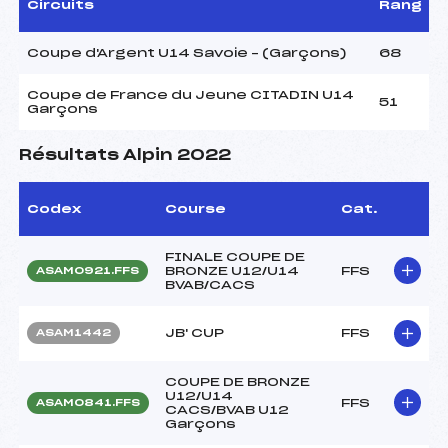
Circuits
Rang
Coupe d'Argent U14 Savoie – (Garçons)
68
Coupe de France du Jeune CITADIN U14
51
Garçons
Résultats Alpin 2022
Codex
Course
Cat.
FINALE COUPE DE
BRONZE U12/U14
FFS
ASAM0921.FFS
BVAB/CACS
JB' CUP
FFS
ASAM1442
COUPE DE BRONZE
U12/U14
FFS
ASAM0841.FFS
CACS/BVAB U12
Garçons