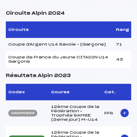
Circuits Alpin 2024
Circuits
Rang
Coupe d'Argent U14 Savoie – (Garçons)
71
Coupe de France du Jeune CITADIN U14
43
Garçons
Résultats Alpin 2023
Codex
Course
Cat.
12ème Coupe de la
Fédération –
FFS
ANAM0234
Trophée SAMSE
(2eme jour) M-U14
12ème Coupe de la
Fédération –