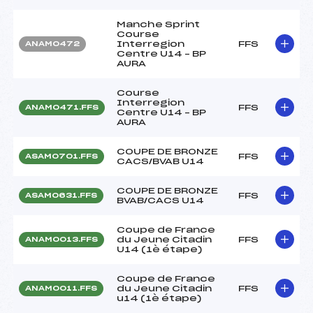
Manche Sprint
Course
Interregion
FFS
ANAM0472
Centre U14 – BP
AURA
Course
Interregion
FFS
ANAM0471.FFS
Centre U14 – BP
AURA
COUPE DE BRONZE
FFS
ASAM0701.FFS
CACS/BVAB U14
COUPE DE BRONZE
FFS
ASAM0631.FFS
BVAB/CACS U14
Coupe de France
du Jeune Citadin
FFS
ANAM0013.FFS
U14 (1è étape)
Coupe de France
du Jeune Citadin
FFS
ANAM0011.FFS
u14 (1è étape)