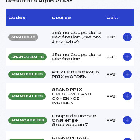
Résultats Alpin 2026
Codex
Course
Cat.
15ème Coupe de la
Fédération (Slalom
FFS
ANAM0342
1 manche)
15ème Coupe de la
FFS
ANAM0322.FFS
Fédération
FINALE DES GRAND
FFS
ASAM1281.FFS
PRIX WORDEN
GRAND PRIX
CREST-VOLAND
FFS
ASAM1241.FFS
COHENNOZ
WORDEN
Coupe de Bronze
Challenge
FFS
ADAM0482.FFS
Grésivaudan 7
GRAND PRIX DE