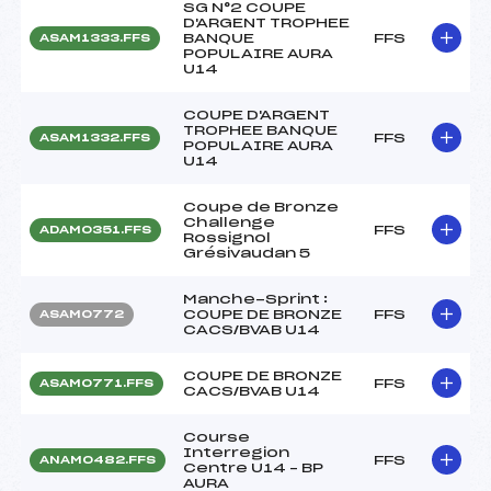
SG N°2 COUPE
D'ARGENT TROPHEE
BANQUE
FFS
ASAM1333.FFS
POPULAIRE AURA
U14
COUPE D'ARGENT
TROPHEE BANQUE
FFS
ASAM1332.FFS
POPULAIRE AURA
U14
Coupe de Bronze
Challenge
FFS
ADAM0351.FFS
Rossignol
Grésivaudan 5
Manche-Sprint :
COUPE DE BRONZE
FFS
ASAM0772
CACS/BVAB U14
COUPE DE BRONZE
FFS
ASAM0771.FFS
CACS/BVAB U14
Course
Interregion
FFS
ANAM0482.FFS
Centre U14 – BP
AURA