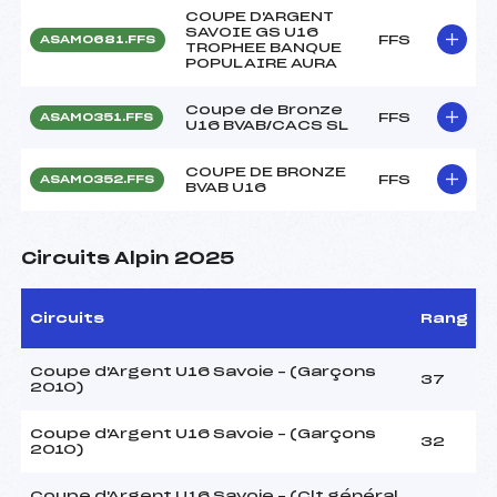
COUPE D'ARGENT
SAVOIE GS U16
FFS
ASAM0681.FFS
TROPHEE BANQUE
POPULAIRE AURA
Coupe de Bronze
FFS
ASAM0351.FFS
U16 BVAB/CACS SL
COUPE DE BRONZE
FFS
ASAM0352.FFS
BVAB U16
Circuits Alpin 2025
Circuits
Rang
Coupe d'Argent U16 Savoie – (Garçons
37
2010)
Coupe d'Argent U16 Savoie – (Garçons
32
2010)
Coupe d'Argent U16 Savoie – (Clt général