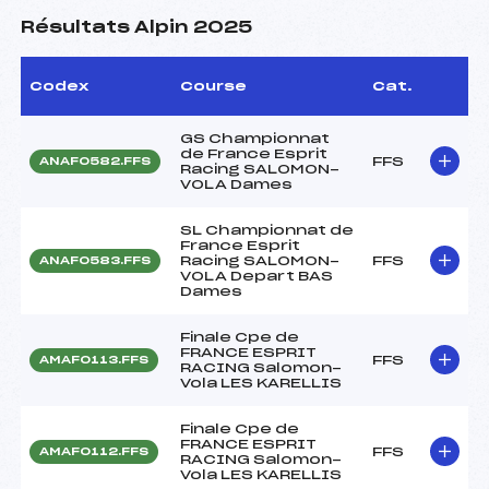
Résultats Alpin 2025
Codex
Course
Cat.
GS Championnat
de France Esprit
FFS
ANAF0582.FFS
Racing SALOMON-
VOLA Dames
SL Championnat de
France Esprit
Racing SALOMON-
FFS
ANAF0583.FFS
VOLA Depart BAS
Dames
Finale Cpe de
FRANCE ESPRIT
FFS
AMAF0113.FFS
RACING Salomon-
Vola LES KARELLIS
Finale Cpe de
FRANCE ESPRIT
FFS
AMAF0112.FFS
RACING Salomon-
Vola LES KARELLIS