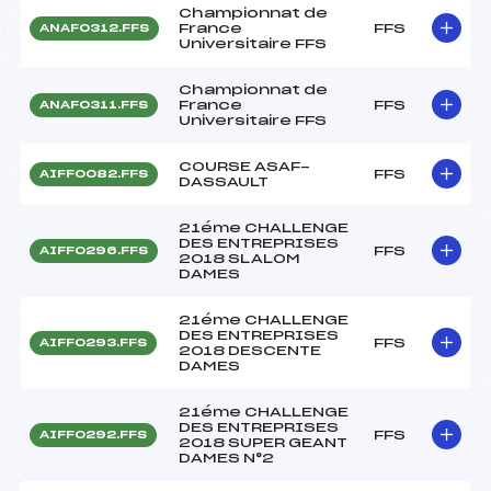
Championnat de
France
FFS
ANAF0312.FFS
Universitaire FFS
Championnat de
France
FFS
ANAF0311.FFS
Universitaire FFS
COURSE ASAF-
FFS
AIFF0082.FFS
DASSAULT
21éme CHALLENGE
DES ENTREPRISES
FFS
AIFF0296.FFS
2018 SLALOM
DAMES
21éme CHALLENGE
DES ENTREPRISES
FFS
AIFF0293.FFS
2018 DESCENTE
DAMES
21éme CHALLENGE
DES ENTREPRISES
FFS
AIFF0292.FFS
2018 SUPER GEANT
DAMES N°2