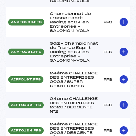
SALOMON-VOLA
Championnat de
France Esprit
Racing et Ski en
FFS
ANAF0163.FFS
Entreprise -
SALOMON-VOLA
SG2 – Championnat
de France Esprit
Racing et Ski en
FFS
ANAF0161.FFS
Entreprise -
SALOMON-VOLA
24ème CHALLENGE
DES ENTREPRISES
FFS
AIFF0197.FFS
2023 / SUPER
GEANT DAMES
24ème CHALLENGE
DES ENTREPRISES
FFS
AIFT0196.FFS
2023 / DESCENTE
N°2
24ème CHALLENGE
DES ENTREPRISES
FFS
AIFT0194.FFS
2023 / DESCENTE