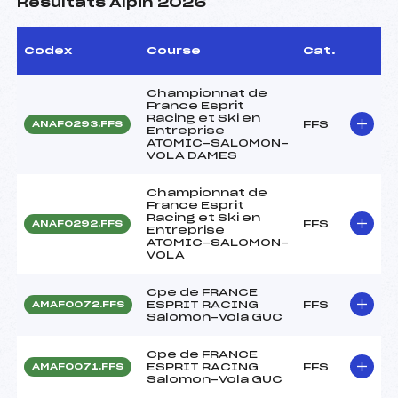
Résultats Alpin 2026
Codex
Course
Cat.
Championnat de
France Esprit
Racing et Ski en
FFS
ANAF0293.FFS
Entreprise
ATOMIC-SALOMON-
VOLA DAMES
Championnat de
France Esprit
Racing et Ski en
FFS
ANAF0292.FFS
Entreprise
ATOMIC-SALOMON-
VOLA
Cpe de FRANCE
ESPRIT RACING
FFS
AMAF0072.FFS
Salomon-Vola GUC
Cpe de FRANCE
ESPRIT RACING
FFS
AMAF0071.FFS
Salomon-Vola GUC