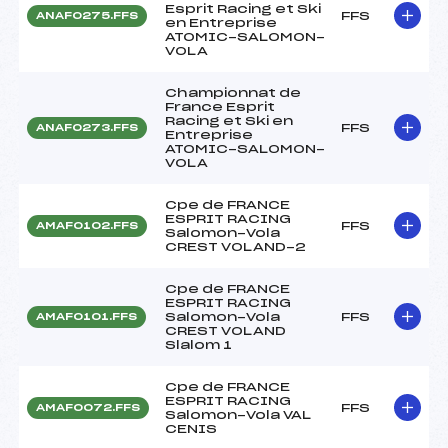
Esprit Racing et Ski
FFS
ANAF0275.FFS
en Entreprise
ATOMIC-SALOMON-
VOLA
Championnat de
France Esprit
Racing et Ski en
FFS
ANAF0273.FFS
Entreprise
ATOMIC-SALOMON-
VOLA
Cpe de FRANCE
ESPRIT RACING
FFS
AMAF0102.FFS
Salomon-Vola
CREST VOLAND-2
Cpe de FRANCE
ESPRIT RACING
Salomon-Vola
FFS
AMAF0101.FFS
CREST VOLAND
Slalom 1
Cpe de FRANCE
ESPRIT RACING
FFS
AMAF0072.FFS
Salomon-Vola VAL
CENIS