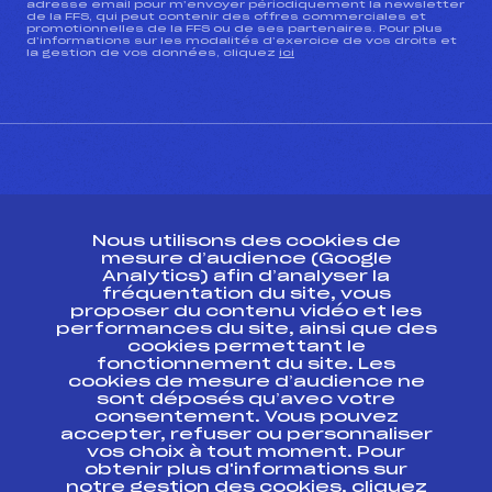
adresse email pour m’envoyer périodiquement la newsletter
de la FFS, qui peut contenir des offres commerciales et
promotionnelles de la FFS ou de ses partenaires. Pour plus
d’informations sur les modalités d’exercice de vos droits et
la gestion de vos données, cliquez
ici
CONTACT
Nous utilisons des cookies de
ESPACE PRESSE
mesure d’audience (Google
Analytics) afin d’analyser la
fréquentation du site, vous
Ressources
proposer du contenu vidéo et les
performances du site, ainsi que des
Pass’Neige
cookies permettant le
Projet sportif fédéral
fonctionnement du site. Les
cookies de mesure d’audience ne
Projet de performance fédéral
sont déposés qu’avec votre
Antidopage
consentement. Vous pouvez
Pôle Développement, Formation, Suivi
accepter, refuser ou personnaliser
Scientifique
vos choix à tout moment. Pour
Listes ministérielles
obtenir plus d'informations sur
notre gestion des cookies, cliquez