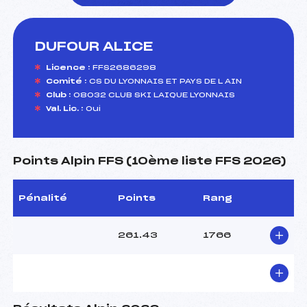
DUFOUR ALICE
foi(s) le ski
Licence :
FFS2686298
Comité :
CS DU LYONNAIS ET PAYS DE L AIN
Club :
08032 CLUB SKI LAIQUE LYONNAIS
Val. Lic. :
Oui
Points Alpin FFS (10ème liste FFS 2026)
Pénalité
Points
Rang
261.43
1766