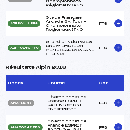
Championnats
Régionaux IFNO
Stade Français
Arcade Ski Tour –
FFS
AIFF0111.FFS
Championnats
Régionaux IFNO
Grand prix de PARIS
SNOW EMOTION
FFS
AIFF0163.FFS
MÉMORIAL SYLVIANE
LEFEVRE
Résultats Alpin 2018
Codex
Course
Cat.
Championnat de
France ESPRIT
FFS
ANAF0341
RACING et SKI
ENTREPRISE
Championnat de
France ESPRIT
FFS
ANAF0342.FFS
RACING et SKI