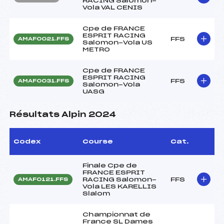
RACING Salomon-
Vola VAL CENIS
Cpe de FRANCE
ESPRIT RACING
FFS
AMAF0021.FFS
Salomon-Vola US
METRO
Cpe de FRANCE
ESPRIT RACING
FFS
AMAF0031.FFS
Salomon-Vola
UASG
Résultats Alpin 2024
Codex
Course
Cat.
Finale Cpe de
FRANCE ESPRIT
RACING Salomon-
FFS
AMAF0121.FFS
Vola LES KARELLIS
Slalom
Championnat de
France SL Dames