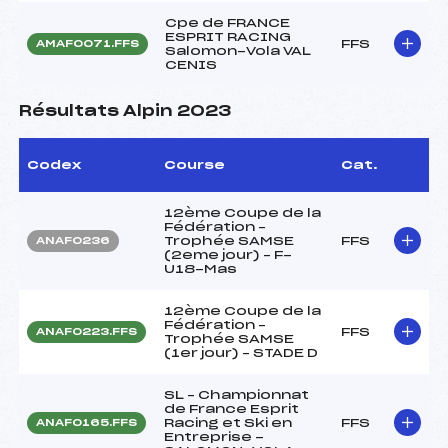
Cpe de FRANCE
ESPRIT RACING
FFS
AMAF0071.FFS
Salomon-Vola VAL
CENIS
Résultats Alpin 2023
Codex
Course
Cat.
12ème Coupe de la
Fédération –
Trophée SAMSE
FFS
ANAF0236
(2eme jour) – F-
U18-Mas
12ème Coupe de la
Fédération –
FFS
ANAF0223.FFS
Trophée SAMSE
(1er jour) – STADE D
SL – Championnat
de France Esprit
Racing et Ski en
FFS
ANAF0165.FFS
Entreprise -