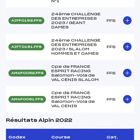
N°1
24ème CHALLENGE
DES ENTREPRISES
FFS
AIFF0192.FFS
2023 / GEANT
DAMES
24ème CHALLENGE
DES ENTREPRISES
FFS
AIFT0191.FFS
2023 / SLALOM
HOMMES ET DAMES
Cpe de FRANCE
ESPRIT RACING
FFS
AMAF0052.FFS
Salomon-Vola de
VAL CENIS SLALOM
Cpe de FRANCE
ESPRIT RACING
FFS
AMAF0051.FFS
Salomon-Vola de
VAL CENIS
Résultats Alpin 2022
Codex
Course
Cat.