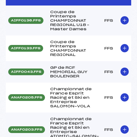
Coupe de
Printemps
CHAMPIONNAT
FFS
AIFF0136.FFS
REGIONAL U18 –
Master Dames
Coupe de
Printemps
FFS
AIFF0133.FFS
CHAMPIONNAT
REGIONAL
GP de RCF
MEMORIAL GUY
FFS
AIFF0043.FFS
BOULENGER
Championnat de
France Esprit
Racing et Ski en
FFS
ANAF0205.FFS
Entreprise
SALOMON-VOLA
Championnat de
France Esprit
Racing et Ski en
FFS
ANAF0203.FFS
Entreprise
ATOMIC-SALOMON-