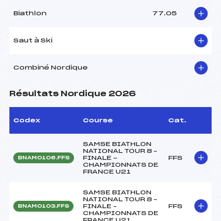
Biathlon
77.05
Saut à Ski
Combiné Nordique
Résultats Nordique 2026
Codex
Course
Cat.
SAMSE BIATHLON
NATIONAL TOUR 8 –
FINALE -
FFS
BNAM0106.FFS
CHAMPIONNATS DE
FRANCE U21
SAMSE BIATHLON
NATIONAL TOUR 8 –
FINALE –
FFS
BNAM0103.FFS
CHAMPIONNATS DE
FRANCE U21