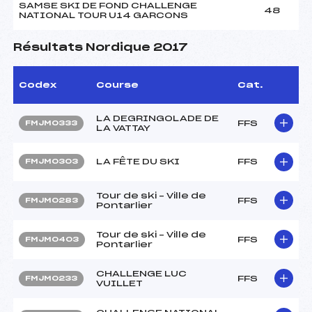
SAMSE SKI DE FOND CHALLENGE
48
NATIONAL TOUR U14 GARCONS
Résultats Nordique 2017
Codex
Course
Cat.
LA DEGRINGOLADE DE
FFS
FMJM0333
LA VATTAY
LA FÊTE DU SKI
FFS
FMJM0303
Tour de ski – Ville de
FFS
FMJM0283
Pontarlier
Tour de ski – Ville de
FFS
FMJM0403
Pontarlier
CHALLENGE LUC
FFS
FMJM0233
VUILLET