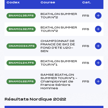
Codex
Course
Cat.
BIATHLON SUMMER
FFS
BNAM0135.FFS
TOUR N°2
BIATHLON SUMMER
FFS
BNAM0132.FFS
TOUR N°2
CHAMPIONNAT DE
FRANCE DE SKI DE
FFS
ONAM0034.FFS
FOND D'ETE U20-
SEN
BIATHLON SUMMER
FFS
BNAM0124.FFS
TOUR N°1
SAMSE BIATHLON
SUMMER TOUR N°1 –
Championnat de
FFS
BNAM0122.FFS
France Séniors
Hommes
Résultats Nordique 2022