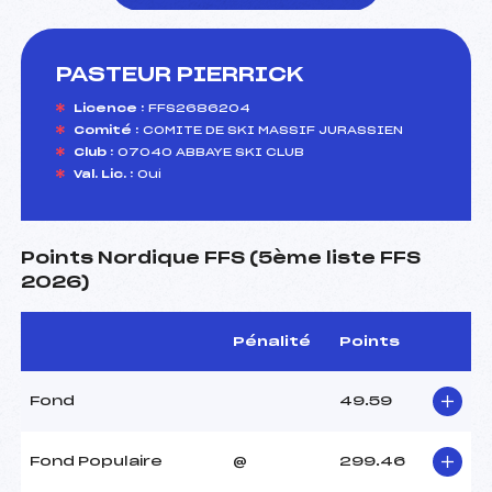
PASTEUR PIERRICK
foi(s) le ski
Licence :
FFS2686204
Comité :
COMITE DE SKI MASSIF JURASSIEN
Club :
07040 ABBAYE SKI CLUB
Val. Lic. :
Oui
Points Nordique FFS (5ème liste FFS
2026)
Pénalité
Points
Fond
49.59
Fond Populaire
@
299.46