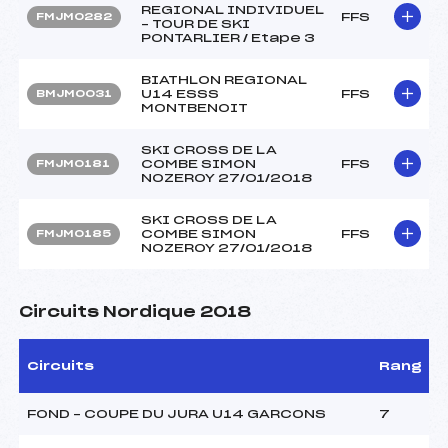
REGIONAL INDIVIDUEL
FFS
FMJM0282
– TOUR DE SKI
PONTARLIER / Etape 3
BIATHLON REGIONAL
U14 ESSS
FFS
BMJM0031
MONTBENOIT
SKI CROSS DE LA
COMBE SIMON
FFS
FMJM0181
NOZEROY 27/01/2018
SKI CROSS DE LA
COMBE SIMON
FFS
FMJM0185
NOZEROY 27/01/2018
Circuits Nordique 2018
Circuits
Rang
FOND – COUPE DU JURA U14 GARCONS
7