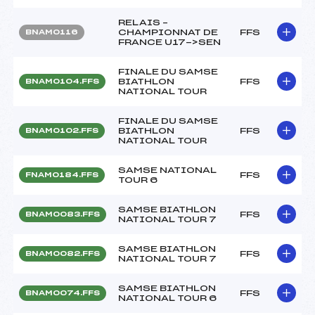
RELAIS –
CHAMPIONNAT DE
FFS
BNAM0116
FRANCE U17->SEN
FINALE DU SAMSE
BIATHLON
FFS
BNAM0104.FFS
NATIONAL TOUR
FINALE DU SAMSE
BIATHLON
FFS
BNAM0102.FFS
NATIONAL TOUR
SAMSE NATIONAL
FFS
FNAM0184.FFS
TOUR 6
SAMSE BIATHLON
FFS
BNAM0083.FFS
NATIONAL TOUR 7
SAMSE BIATHLON
FFS
BNAM0082.FFS
NATIONAL TOUR 7
SAMSE BIATHLON
FFS
BNAM0074.FFS
NATIONAL TOUR 6