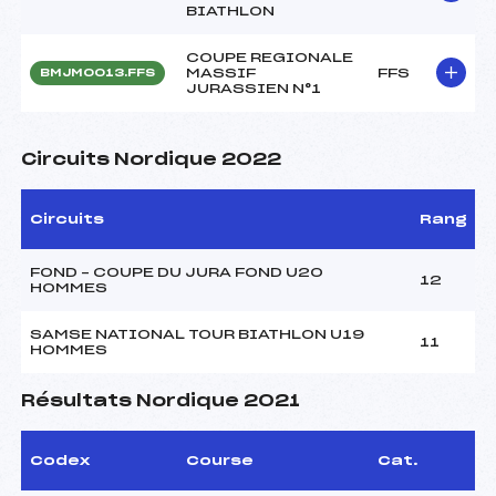
BIATHLON
COUPE REGIONALE
MASSIF
FFS
BMJM0013.FFS
JURASSIEN N°1
Circuits Nordique 2022
Circuits
Rang
FOND – COUPE DU JURA FOND U20
12
HOMMES
SAMSE NATIONAL TOUR BIATHLON U19
11
HOMMES
Résultats Nordique 2021
Codex
Course
Cat.