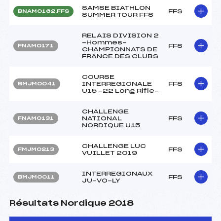
SAMSE BIATHLON
FFS
BNAM0162.FFS
SUMMER TOUR FFS
RELAIS DIVISION 2
-Hommes-
FFS
FNAM0171
CHAMPIONNATS DE
FRANCE DES CLUBS
COURSE
INTERREGIONALE
FFS
BMJM0041
U15 -22 Long Rifle-
CHALLENGE
NATIONAL
FFS
FNAM0131
NORDIQUE U15
CHALLENGE LUC
FFS
FMJM0213
VUILLET 2019
INTERREGIONAUX
FFS
BMJM0011
JU-VO-LY
Résultats Nordique 2018