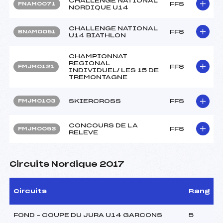
CHALLENGE NATIONAL
FFS
FNAM0071
NORDIQUE U14
CHALLENGE NATIONAL
FFS
BNAM0051
U14 BIATHLON
CHAMPIONNAT
REGIONAL
FFS
FMJM0121
INDIVIDUEL/ LES 15 DE
TREMONTAGNE
SKIERCROSS
FFS
FMJM0103
CONCOURS DE LA
FFS
FMJM0053
RELEVE
Circuits Nordique 2017
Circuits
Rang
FOND – COUPE DU JURA U14 GARCONS
5