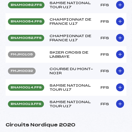
SAMSE NATIONAL
FFS
BNAM0062.FFS
TOUR U17
CHAMPIONNAT DE
FFS
BNAM0054.FFS
FRANCE U17
CHAMPIONNAT DE
FFS
BNAM0052.FFS
FRANCE U17
SKIER CROSS DE
FFS
FMJM0105
L'ABBAYE
COURSE DU MONT-
FFS
FMJM0032
NOIR
SAMSE NATIONAL
FFS
BNAM0014.FFS
TOUR U17
SAMSE NATIONAL
FFS
BNAM0013.FFS
TOUR U17
Circuits Nordique 2020