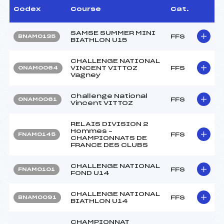
Codex
Course
Cat.
SAMSE SUMMER MINI
FFS
BNAM0135
BIATHLON U15
CHALLENGE NATIONAL
VINCENT VITTOZ
FFS
ONAM0064
Vagney
Challenge National
FFS
ONAM0061
Vincent VITTOZ
RELAIS DIVISION 2
Hommes –
FFS
FNAM0145
CHAMPIONNATS DE
FRANCE DES CLUBS
CHALLENGE NATIONAL
FFS
FNAM0101
FOND U14
CHALLENGE NATIONAL
FFS
BNAM0091
BIATHLON U14
CHAMPIONNAT