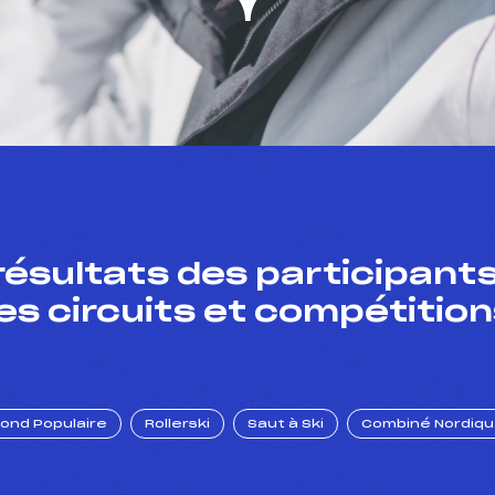
résultats des participants
es circuits et compétition
Fond Populaire
Rollerski
Saut à Ski
Combiné Nordiq