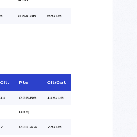
6
364.35
6/U16
Clt.
Pts
Clt/Cat
11
235.56
11/U16
Dsq
7
231.44
7/U16