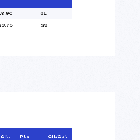
19.96
SL
23.75
GS
Clt.
Pts
Clt/Cat