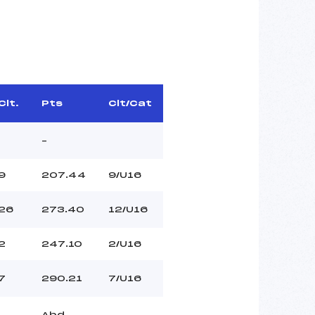
Clt.
Pts
Clt/Cat
–
9
207.44
9/U16
26
273.40
12/U16
2
247.10
2/U16
7
290.21
7/U16
Abd