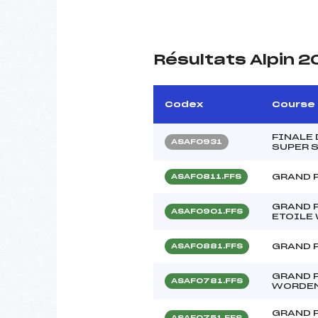
Résultats Alpin 
Codex
Course
FINALE
ASAF0931
SUPER S
GRAND 
ASAF0811.FFS
GRAND P
ASAF0901.FFS
ETOILE
GRAND P
ASAF0881.FFS
GRAND 
ASAF0781.FFS
WORDE
GRAND 
ASAF0751.FFS