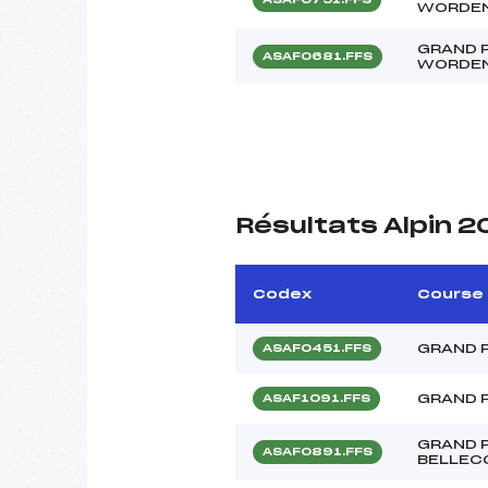
WORDE
GRAND P
ASAF0681.FFS
WORDE
Résultats Alpin 
Codex
Course
GRAND P
ASAF0451.FFS
GRAND 
ASAF1091.FFS
GRAND 
ASAF0891.FFS
BELLEC