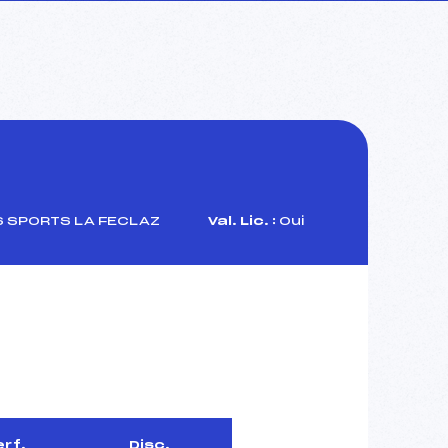
S SPORTS LA FECLAZ
Val. Lic. :
Oui
erf.
Disc.