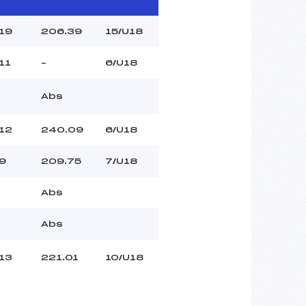
19
206.39
15/U18
11
–
6/U18
Abs
12
240.09
6/U18
9
209.75
7/U18
Abs
Abs
13
221.01
10/U18