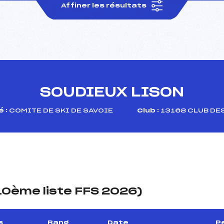
Affiner les résultats
SOUDIEUX LISON
 :
COMITE DE SKI DE SAVOIE
Club :
13168 CLUB DE
(10ème liste FFS 2026)
s
Rang
Date
P