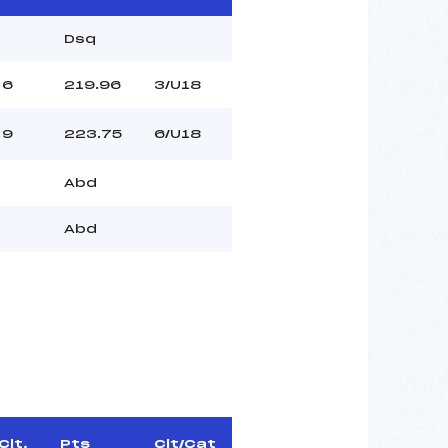
Dsq
6
219.96
3/U18
9
223.75
6/U18
Abd
Abd
Clt.
Pts
Clt/Cat