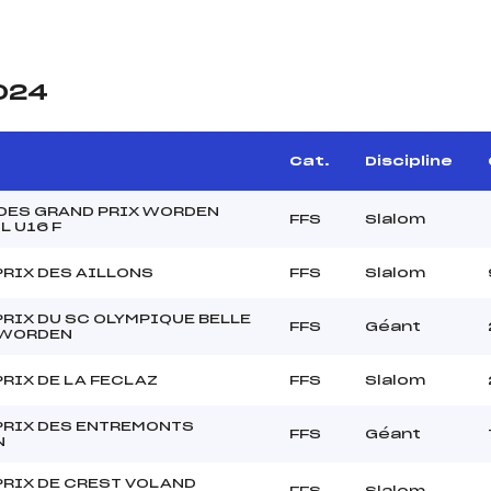
2024
Cat.
Discipline
 DES GRAND PRIX WORDEN
FFS
Slalom
L U16 F
PRIX DES AILLONS
FFS
Slalom
RIX DU SC OLYMPIQUE BELLE
FFS
Géant
 WORDEN
RIX DE LA FECLAZ
FFS
Slalom
PRIX DES ENTREMONTS
FFS
Géant
N
PRIX DE CREST VOLAND
FFS
Slalom