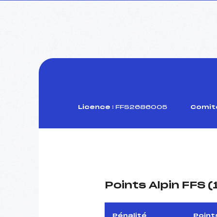
Licence :
FFS2686005
Comité
Points Alpin FFS 
Pénalité
Point