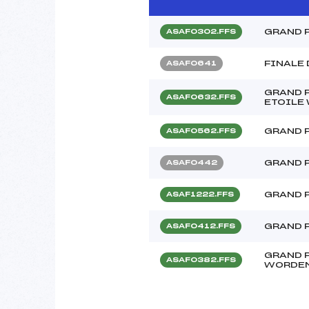
GRAND P
ASAF0302.FFS
FINALE
ASAF0641
GRAND P
ASAF0632.FFS
ETOILE
GRAND 
ASAF0562.FFS
GRAND 
ASAF0442
GRAND 
ASAF1222.FFS
GRAND 
ASAF0412.FFS
GRAND 
ASAF0382.FFS
WORDE