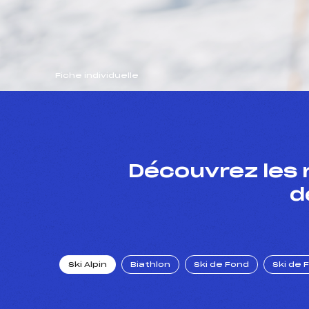
Fiche individuelle
Découvrez les 
d
Ski Alpin
Biathlon
Ski de Fond
Ski de 