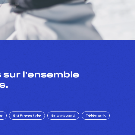
 sur l’ensemble
s.
ue
Ski Freestyle
Snowboard
Télémark