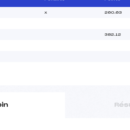
x
260.63
382.12
pin
Rés