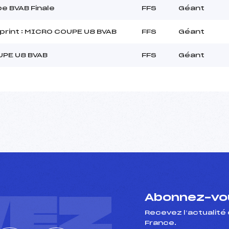
e BVAB Finale
FFS
Géant
rint : MICRO COUPE U8 BVAB
FFS
Géant
PE U8 BVAB
FFS
Géant
VEZ
Abonnez-vou
Recevez l’actualité 
France.