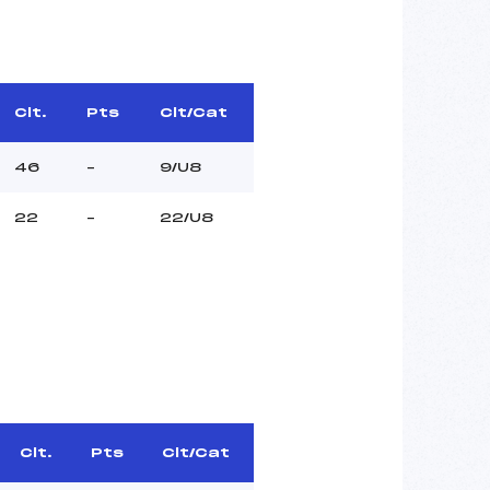
Clt.
Pts
Clt/Cat
46
–
9/U8
22
–
22/U8
Clt.
Pts
Clt/Cat