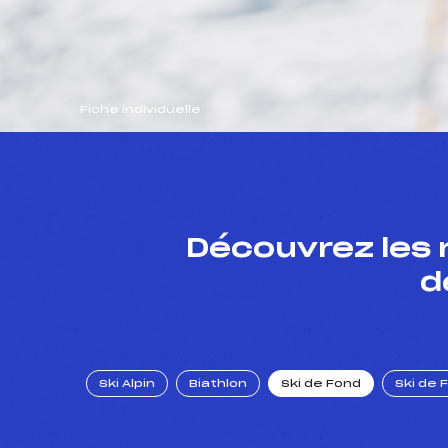
Fiche individuelle
Découvrez les 
d
Ski Alpin
Biathlon
Ski de Fond
Ski de 