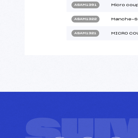
Micro coup
ASAM1391
Manche-Sp
ASAM1322
MICRO COU
ASAM1321
SUI