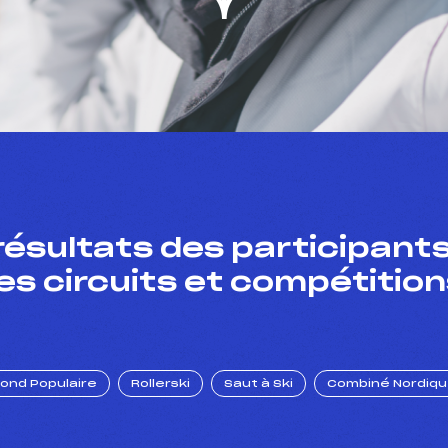
résultats des participants
es circuits et compétition
Fond Populaire
Rollerski
Saut à Ski
Combiné Nordiq