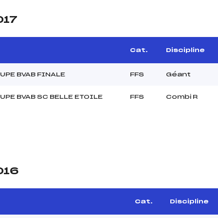
017
Cat.
Discipline
UPE BVAB FINALE
FFS
Géant
UPE BVAB SC BELLE ETOILE
FFS
Combi R
016
Cat.
Discipline