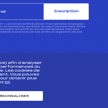
Inscription
ion », j’autorise la FFS à utiliser mon adresse email pour
 la newsletter de la FFS, qui peut contenir des offres
nnelles de la FFS ou de ses partenaires. Pour plus
dalités d’exercice de vos droits et la gestion de vos
s) afin d’analyser
s performances du
e. Les cookies de
ent. Vous pouvez
athlète
our obtenir plus
uez
ici
.
t professionnel
e et chronométrage
RSONNALISER
nt des habiletés