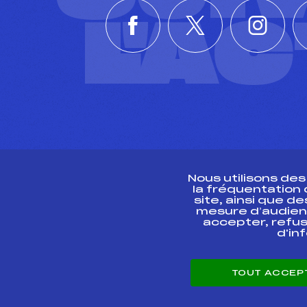
L'A
Nous utilisons de
la fréquentation
site, ainsi que 
R
mesure d’audien
accepter, refus
d'in
CONTACT
TOUT ACCEP
ESPACE PRESSE