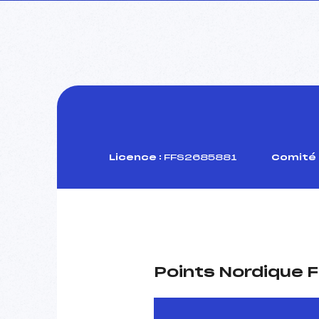
Licence :
FFS2685881
Comité 
Points Nordique F