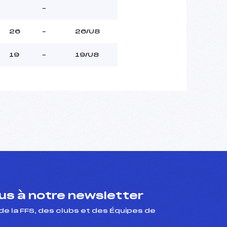
–
26
–
26/U8
19
–
19/U8
s à notre newsletter
de la FFS, des clubs et des Équipes de