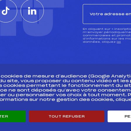
CTU
En cliquant sur « inscript
m’envoyer périodiquement
commerciales et promotio
d’informations sur les mo
données, cliquez
ici
s cookies de mesure d’audience (Google Analytic
 du site, vous proposer du contenu vidéo et le
des cookies permettant le fonctionnement du sit
essources
ce ne sont déposés qu’avec votre consentem
Pass’Neige
Pôle vie de l’
er ou personnaliser vos choix à tout moment. P
formations sur notre gestion des cookies, cliq
Projet sportif fédéral
Enseignemen
Projet de performance fédéral
Informatiqu
Antidopage
Circuits
TER
TOUT REFUSER
PE
Pôle Développement, Formation, Suivi
Carrières
Scientifique
Développeme
Listes ministérielles
mentales