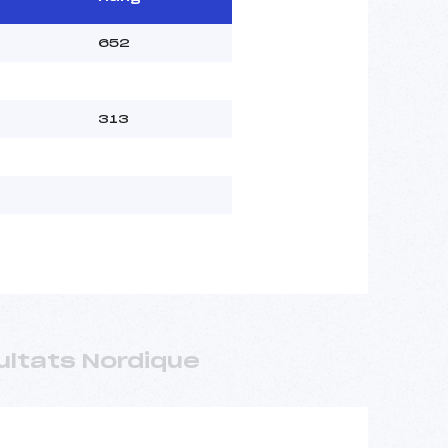
652
313
ultats Nordique