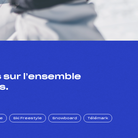
 sur l’ensemble
s.
ue
Ski Freestyle
Snowboard
Télémark