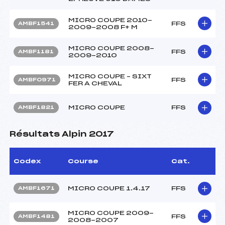
MICRO COUPE 2010-
FFS
AMBF1541
2009-2008 F+ M
MICRO COUPE 2008-
FFS
AMBF1181
2009-2010
MICRO COUPE – SIXT
FFS
AMBF0971
FER A CHEVAL
MICRO COUPE
FFS
AMBF1821
Résultats Alpin 2017
Codex
Course
Cat.
MICRO COUPE 1.4.17
FFS
AMBF1671
MICRO COUPE 2009-
FFS
AMBF1481
2008-2007