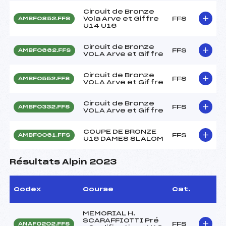
Circuit de Bronze
Vola Arve et Giffre
FFS
AMBF0852.FFS
U14 U16
Circuit de Bronze
FFS
AMBF0662.FFS
VOLA Arve et Giffre
Circuit de Bronze
FFS
AMBF0552.FFS
VOLA Arve et Giffre
Circuit de Bronze
FFS
AMBF0332.FFS
VOLA Arve et Giffre
COUPE DE BRONZE
FFS
AMBF0061.FFS
U16 DAMES SLALOM
Résultats Alpin 2023
Codex
Course
Cat.
MEMORIAL H.
SCARAFFIOTTI Pré
FFS
ANAF0202.FFS