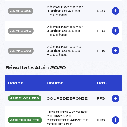
7ème Kandahar
Junior U14 Les
FFS
ANAF0051
Houches
7ème Kandahar
Junior U14 Les
FFS
ANAF0052
Houches
7ème Kandahar
Junior U14 Les
FFS
ANAF0053
Houches
Résultats Alpin 2020
Codex
Course
Cat.
COUPE DE BRONZE
FFS
AMBF1091.FFS
LES GETS – COUPE
DE BRONZE
DISTRICT ARVE ET
FFS
AMBF0901.FFS
GIFFRE U12