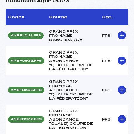
Résultats Alpin 2026
Codex
Course
Cat.
GRAND PRIX
FROMAGE
FFS
AMBF1041.FFS
D'ABONDANCE
GRAND PRIX
FROMAGE
ABONDANCE
FFS
AMBF0932.FFS
"QUALIF COUPE DE
LA FÉDÉRATION"
GRAND PRIX
FROMAGE
ABONDANCE
FFS
AMBF0592.FFS
"QUALIF COUPE DE
LA FÉDÉRATION"
GRAND PRIX
FROMAGE
ABONDANCE
FFS
AMBF0372.FFS
"QUALIF COUPE DE
LA FÉDÉRATION"