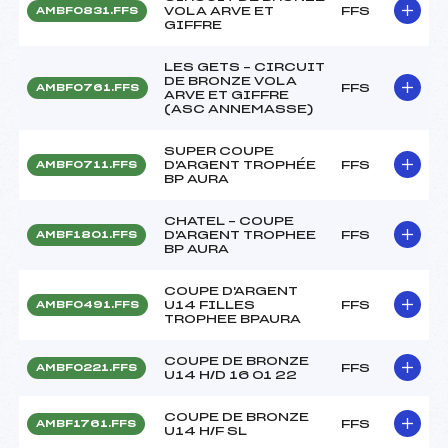
VOLA ARVE ET
FFS
AMBF0831.FFS
GIFFRE
LES GETS – CIRCUIT
DE BRONZE VOLA
FFS
AMBF0761.FFS
ARVE ET GIFFRE
(ASC ANNEMASSE)
SUPER COUPE
D'ARGENT TROPHÉE
FFS
AMBF0711.FFS
BP AURA
CHATEL – COUPE
D'ARGENT TROPHEE
FFS
AMBF1801.FFS
BP AURA
COUPE D'ARGENT
U14 FILLES
FFS
AMBF0491.FFS
TROPHEE BPAURA
COUPE DE BRONZE
FFS
AMBF0221.FFS
U14 H/D 16 01 22
COUPE DE BRONZE
FFS
AMBF1761.FFS
U14 H/F SL