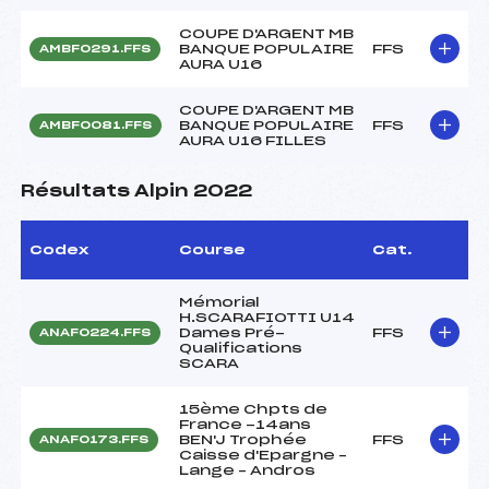
COUPE D'ARGENT MB
BANQUE POPULAIRE
FFS
AMBF0291.FFS
AURA U16
COUPE D'ARGENT MB
BANQUE POPULAIRE
FFS
AMBF0081.FFS
AURA U16 FILLES
Résultats Alpin 2022
Codex
Course
Cat.
Mémorial
H.SCARAFIOTTI U14
Dames Pré-
FFS
ANAF0224.FFS
Qualifications
SCARA
15ème Chpts de
France -14ans
BEN'J Trophée
FFS
ANAF0173.FFS
Caisse d'Epargne –
Lange – Andros