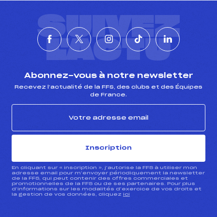
SUIVEZ
L'ACTU
Abonnez-vous à notre newsletter
Recevez l’actualité de la FFS, des clubs et des Équipes
de France.
Inscription
En cliquant sur « inscription », j’autorise la FFS à utiliser mon
adresse email pour m’envoyer périodiquement la newsletter
de la FFS, qui peut contenir des offres commerciales et
promotionnelles de la FFS ou de ses partenaires. Pour plus
d’informations sur les modalités d’exercice de vos droits et
la gestion de vos données, cliquez
ici