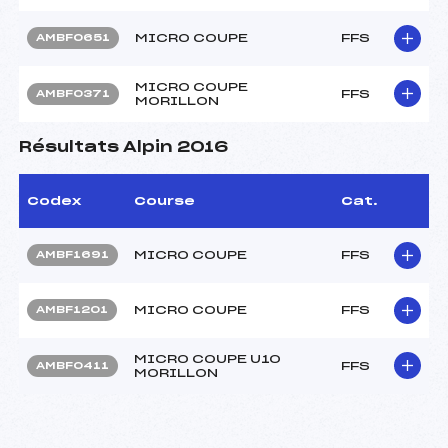
MICRO COUPE
FFS
AMBF0651
MICRO COUPE
FFS
AMBF0371
MORILLON
Résultats Alpin 2016
Codex
Course
Cat.
MICRO COUPE
FFS
AMBF1691
MICRO COUPE
FFS
AMBF1201
MICRO COUPE U10
FFS
AMBF0411
MORILLON