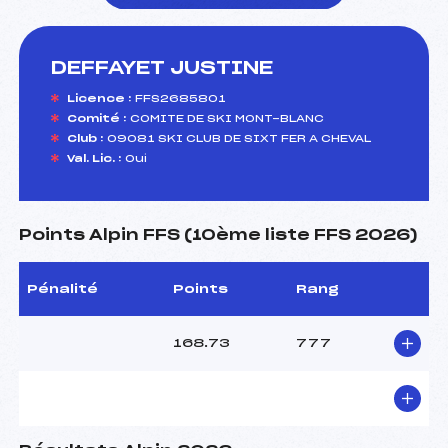
DEFFAYET JUSTINE
foi(s) le ski
Licence :
FFS2685801
Comité :
COMITE DE SKI MONT-BLANC
Club :
09081 SKI CLUB DE SIXT FER A CHEVAL
Val. Lic. :
Oui
Points Alpin FFS (10ème liste FFS 2026)
Pénalité
Points
Rang
168.73
777