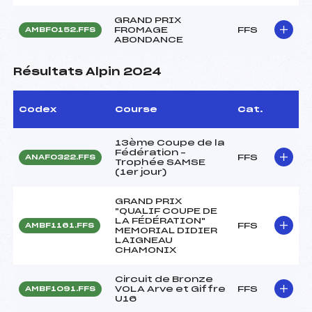
GRAND PRIX
FROMAGE
FFS
AMBF0152.FFS
ABONDANCE
Résultats Alpin 2024
Codex
Course
Cat.
13ème Coupe de la
Fédération –
FFS
ANAF0322.FFS
Trophée SAMSE
(1er jour)
GRAND PRIX
"QUALIF COUPE DE
LA FÉDÉRATION"
FFS
AMBF1161.FFS
MEMORIAL DIDIER
LAIGNEAU
CHAMONIX
Circuit de Bronze
VOLA Arve et Giffre
FFS
AMBF1091.FFS
U16