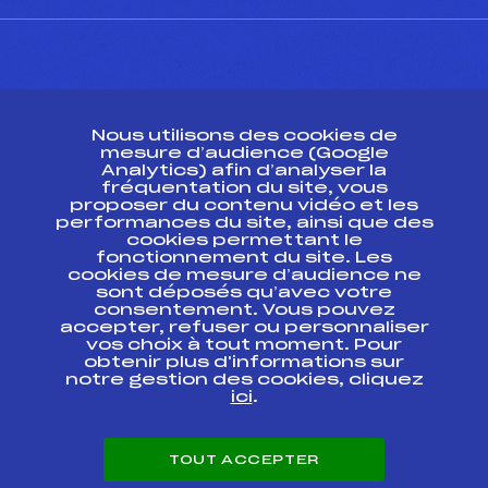
CONTACT
Nous utilisons des cookies de
ESPACE PRESSE
mesure d’audience (Google
Analytics) afin d’analyser la
fréquentation du site, vous
Ressources
proposer du contenu vidéo et les
performances du site, ainsi que des
Pass’Neige
cookies permettant le
Projet sportif fédéral
fonctionnement du site. Les
cookies de mesure d’audience ne
Projet de performance fédéral
sont déposés qu’avec votre
Antidopage
consentement. Vous pouvez
Pôle Développement, Formation, Suivi
accepter, refuser ou personnaliser
Scientifique
vos choix à tout moment. Pour
Listes ministérielles
obtenir plus d'informations sur
notre gestion des cookies, cliquez
Pôle vie de l’athlète
ici
.
Enseignement professionnel
Informatique et chronométrage
Circuits
TOUT ACCEPTER
Carrières