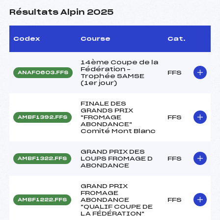
Résultats Alpin 2025
Codex
Course
Cat.
14ème Coupe de la
Fédération –
FFS
ANAF0603.FFS
Trophée SAMSE
(1er jour)
FINALE DES
GRANDS PRIX
"FROMAGE
FFS
AMBF1392.FFS
ABONDANCE"
Comité Mont Blanc
GRAND PRIX DES
LOUPS FROMAGE D
FFS
AMBF1322.FFS
ABONDANCE
GRAND PRIX
FROMAGE
ABONDANCE
FFS
AMBF1222.FFS
"QUALIF COUPE DE
LA FÉDÉRATION"