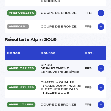
GARCONS
COUPE DE BRONZE
FFS
AMBF0581.FFS
COUPE DE BRONZE
FFS
AMBF0181
Résultats Alpin 2019
Codex
Course
Cat.
GP DU
DEPARTEMENT
FFS
AMBF1722.FFS
Epreuve Poussines
CHATEL – QUALIF
FINALE JONATHAN &
FFS
AMBF1371.FFS
FLETCHER BREZAIN
– FILLES 2008
COUPE DE BRONZE
FFS
AMBF1171.FFS