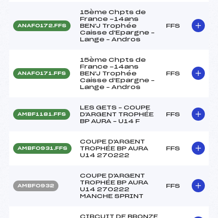
15ème Chpts de
France -14ans
BEN'J Trophée
FFS
ANAF0172.FFS
Caisse d'Epargne –
Lange – Andros
15ème Chpts de
France -14ans
BEN'J Trophée
FFS
ANAF0171.FFS
Caisse d'Epargne –
Lange – Andros
LES GETS – COUPE
D'ARGENT TROPHÉE
FFS
AMBF1181.FFS
BP AURA – U14 F
COUPE D'ARGENT
TROPHÉE BP AURA
FFS
AMBF0931.FFS
U14 270222
COUPE D'ARGENT
TROPHÉE BP AURA
FFS
AMBF0932
U14 270222
MANCHE SPRINT
CIRCUIT DE BRONZE