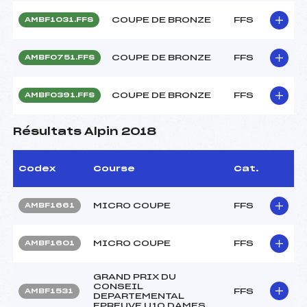
COUPE DE BRONZE
FFS
AMBF1031.FFS
COUPE DE BRONZE
FFS
AMBF0751.FFS
COUPE DE BRONZE
FFS
AMBF0391.FFS
Résultats Alpin 2018
Codex
Course
Cat.
MICRO COUPE
FFS
AMBF1661
MICRO COUPE
FFS
AMBF1601
GRAND PRIX DU
CONSEIL
FFS
AMBF1531
DEPARTEMENTAL
EPREUVE U10 DAMES