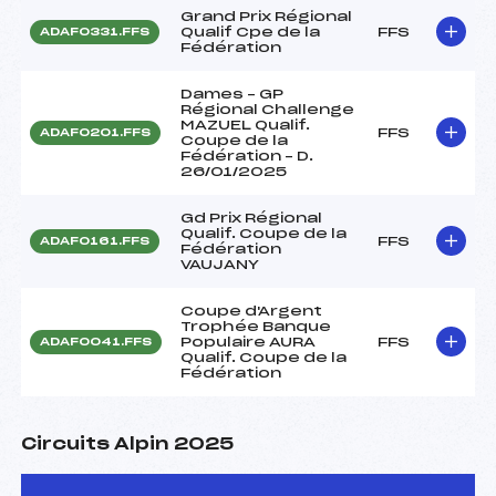
Grand Prix Régional
Qualif Cpe de la
FFS
ADAF0331.FFS
Fédération
Dames – GP
Régional Challenge
MAZUEL Qualif.
FFS
ADAF0201.FFS
Coupe de la
Fédération – D.
26/01/2025
Gd Prix Régional
Qualif. Coupe de la
FFS
ADAF0161.FFS
Fédération
VAUJANY
Coupe d'Argent
Trophée Banque
Populaire AURA
FFS
ADAF0041.FFS
Qualif. Coupe de la
Fédération
Circuits Alpin 2025