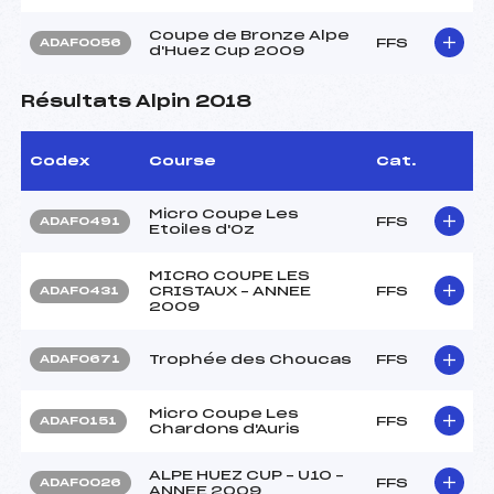
Coupe de Bronze Alpe
FFS
ADAF0056
d'Huez Cup 2009
Résultats Alpin 2018
Codex
Course
Cat.
Micro Coupe Les
FFS
ADAF0491
Etoiles d'Oz
MICRO COUPE LES
CRISTAUX – ANNEE
FFS
ADAF0431
2009
Trophée des Choucas
FFS
ADAF0671
Micro Coupe Les
FFS
ADAF0151
Chardons d'Auris
ALPE HUEZ CUP – U10 –
FFS
ADAF0026
ANNEE 2009