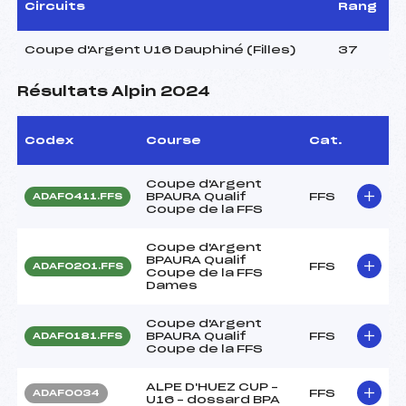
Circuits
Rang
Coupe d'Argent U16 Dauphiné (Filles)
37
Résultats Alpin 2024
Codex
Course
Cat.
Coupe d'Argent
BPAURA Qualif
FFS
ADAF0411.FFS
Coupe de la FFS
Coupe d'Argent
BPAURA Qualif
FFS
ADAF0201.FFS
Coupe de la FFS
Dames
Coupe d'Argent
BPAURA Qualif
FFS
ADAF0181.FFS
Coupe de la FFS
ALPE D'HUEZ CUP –
FFS
ADAF0034
U16 – dossard BPA