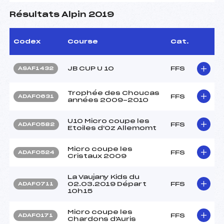
Résultats Alpin 2019
Codex
Course
Cat.
JB CUP U 10
FFS
ASAF1432
Trophée des Choucas
FFS
ADAF0631
années 2009-2010
U10 Micro coupe les
FFS
ADAF0582
Etoiles d'Oz Allemomt
Micro coupe les
FFS
ADAF0524
Cristaux 2009
La Vaujany Kids du
02.03.2019 Départ
FFS
ADAF0711
10h15
Micro coupe les
FFS
ADAF0171
Chardons d'Auris