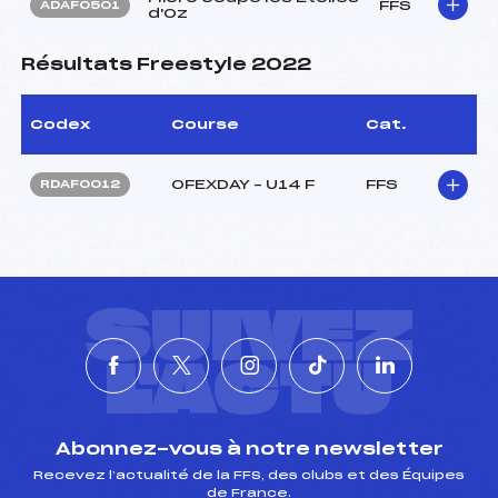
FFS
ADAF0501
d'Oz
Résultats Freestyle 2022
Codex
Course
Cat.
OFEXDAY – U14 F
FFS
RDAF0012
SUIVEZ
L'ACTU
Abonnez-vous à notre newsletter
Recevez l’actualité de la FFS, des clubs et des Équipes
de France.