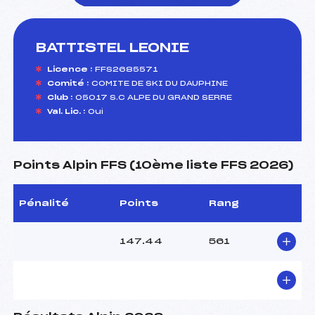
BATTISTEL LEONIE
foi(s) le ski
Licence :
FFS2685571
Comité :
COMITE DE SKI DU DAUPHINE
Club :
05017 S.C ALPE DU GRAND SERRE
Val. Lic. :
Oui
Points Alpin FFS (10ème liste FFS 2026)
Pénalité
Points
Rang
147.44
561