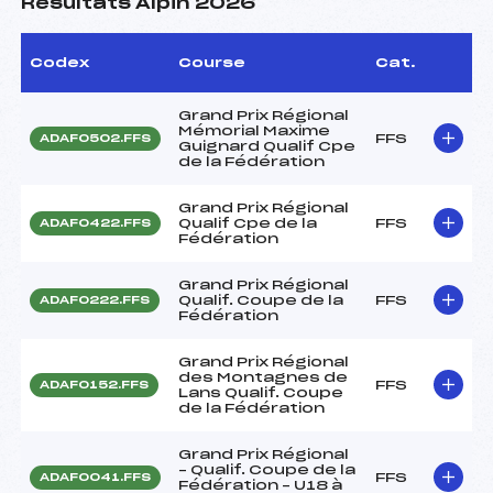
Résultats Alpin 2026
Codex
Course
Cat.
Grand Prix Régional
Mémorial Maxime
FFS
ADAF0502.FFS
Guignard Qualif Cpe
de la Fédération
Grand Prix Régional
Qualif Cpe de la
FFS
ADAF0422.FFS
Fédération
Grand Prix Régional
Qualif. Coupe de la
FFS
ADAF0222.FFS
Fédération
Grand Prix Régional
des Montagnes de
FFS
ADAF0152.FFS
Lans Qualif. Coupe
de la Fédération
Grand Prix Régional
– Qualif. Coupe de la
FFS
ADAF0041.FFS
Fédération – U18 à