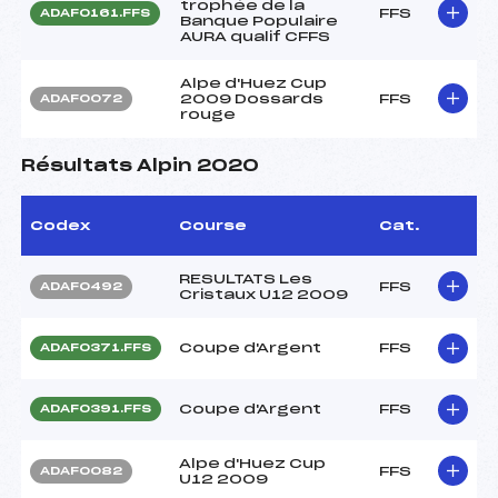
trophée de la
FFS
ADAF0161.FFS
Banque Populaire
AURA qualif CFFS
Alpe d'Huez Cup
2009 Dossards
FFS
ADAF0072
rouge
Résultats Alpin 2020
Codex
Course
Cat.
RESULTATS Les
FFS
ADAF0492
Cristaux U12 2009
Coupe d'Argent
FFS
ADAF0371.FFS
Coupe d'Argent
FFS
ADAF0391.FFS
Alpe d'Huez Cup
FFS
ADAF0082
U12 2009