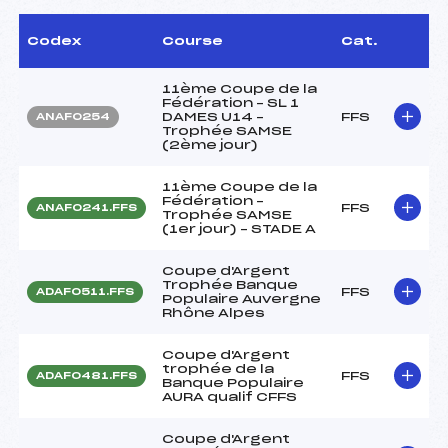
Codex
Course
Cat.
11ème Coupe de la
Fédération – SL 1
DAMES U14 –
FFS
ANAF0254
Trophée SAMSE
(2ème jour)
11ème Coupe de la
Fédération –
FFS
ANAF0241.FFS
Trophée SAMSE
(1er jour) – STADE A
Coupe d'Argent
Trophée Banque
FFS
ADAF0511.FFS
Populaire Auvergne
Rhône Alpes
Coupe d'Argent
trophée de la
FFS
ADAF0481.FFS
Banque Populaire
AURA qualif CFFS
Coupe d'Argent