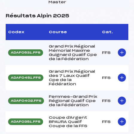
Master
Résultats Alpin 2025
Codex
Course
Cat.
Grand Prix Régional
Mémorial Maxime
FFS
ADAF0531.FFS
Guignard Qualif Cpe
de la Fédération
Grand Prix Régional
des 7 Laux Qualif
FFS
ADAF0451.FFS
Cpe de la
Fédération
Femmes-Grand Prix
Régional Qualif Cpe
FFS
ADAF0402.FFS
de la Fédération
Coupe d'Argent
BPAURA Qualif
FFS
ADAF0351.FFS
Coupe de la FFS