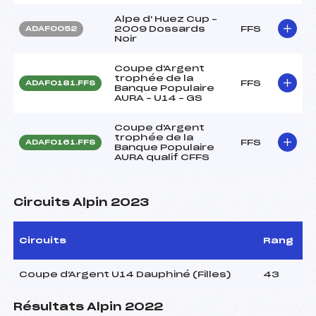
Alpe d' Huez Cup –
2009 Dossards
FFS
ADAF0052
Noir
Coupe d'Argent
trophée de la
FFS
ADAF0181.FFS
Banque Populaire
AURA – U14 – GS
Coupe d'Argent
trophée de la
FFS
ADAF0161.FFS
Banque Populaire
AURA qualif CFFS
Circuits Alpin 2023
Circuits
Rang
Coupe d'Argent U14 Dauphiné (Filles)
43
Résultats Alpin 2022