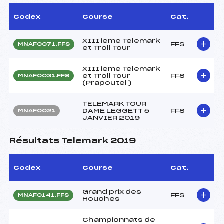
Codex
Course
Cat.
XIII ieme Telemark
FFS
MNAF0071.FFS
et Troll Tour
XIII ieme Telemark
et Troll Tour
FFS
MNAF0031.FFS
(Prapoutel )
TELEMARK TOUR
DAME LEGGETT 5
FFS
MNAF0021
JANVIER 2019
Résultats Telemark 2019
Codex
Course
Cat.
Grand prix des
FFS
MNAF0141.FFS
Houches
Championnats de