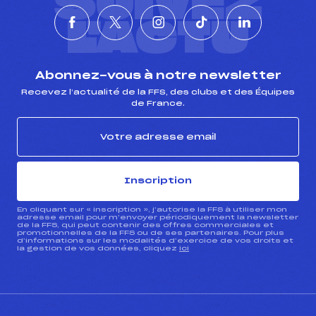
SUIVEZ
L'ACTU
Abonnez-vous à notre newsletter
Recevez l’actualité de la FFS, des clubs et des Équipes
de France.
Inscription
En cliquant sur « inscription », j’autorise la FFS à utiliser mon
adresse email pour m’envoyer périodiquement la newsletter
de la FFS, qui peut contenir des offres commerciales et
promotionnelles de la FFS ou de ses partenaires. Pour plus
d’informations sur les modalités d’exercice de vos droits et
la gestion de vos données, cliquez
ici