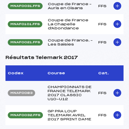
Coupe de France –
FFS
MNAF0031.FFS
Auris en Oisans
Coupe de France
La Chapelle
FFS
MNAF0101.FFS
d'Abondance
Coupe de France. –
FFS
MNAF0021.FFS
Les Saisies
Résultats Telemark 2017
Codex
Course
Cat.
CHAMPIONNATS DE
FRANCE TELEMARK
FFS
MNAF0083
2017 CLASSIC
U10-U12
GP PRA LOUP
TELEMARK AVRIL
FFS
MNAF0032.FFS
2017 SPRINT DAME