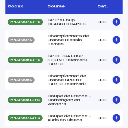
Codex
Course
Cat.
GP Pra Loup
FFS
MNAF0072.FFS
CLASSIC DAMES
Championnats de
France Classic
FFS
MNAF0071
Dames
GP DE PRA LOUP
SPRINT Telemark
FFS
MNAF0062.FFS
DAMES
Championnat de
France SPRINT
FFS
MNAF0061
DAMES Telemark
Coupe de France –
Corrençon en
FFS
MNAF0051.FFS
Vercors
Coupe de France –
FFS
MNAF0041.FFS
Auris en Oisans