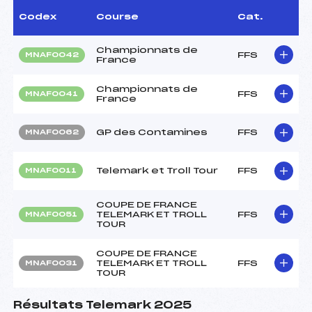
Codex
Course
Cat.
Championnats de
FFS
MNAF0042
France
Championnats de
FFS
MNAF0041
France
GP des Contamines
FFS
MNAF0062
Telemark et Troll Tour
FFS
MNAF0011
COUPE DE FRANCE
TELEMARK ET TROLL
FFS
MNAF0051
TOUR
COUPE DE FRANCE
TELEMARK ET TROLL
FFS
MNAF0031
TOUR
Résultats Telemark 2025