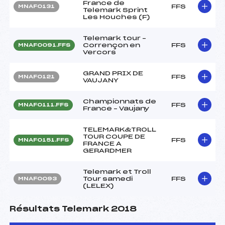
France de
FFS
MNAF0131
Telemark Sprint
Les Houches (F)
Telemark tour –
Corrençon en
FFS
MNAF0091.FFS
Vercors
GRAND PRIX DE
FFS
MNAF0121
VAUJANY
Championnats de
FFS
MNAF0111.FFS
France – Vaujany
TELEMARK&TROLL
TOUR COUPE DE
FFS
MNAF0151.FFS
FRANCE A
GERARDMER
Telemark et Troll
Tour samedi
FFS
MNAF0093
(LELEX)
Résultats Telemark 2018