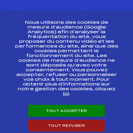
CONTACT
Nous utilisons des cookies de
ESPACE PRESSE
mesure d’audience (Google
Analytics) afin d’analyser la
fréquentation du site, vous
Ressources
proposer du contenu vidéo et les
performances du site, ainsi que des
Pass’Neige
cookies permettant le
Projet sportif fédéral
fonctionnement du site. Les
cookies de mesure d’audience ne
Projet de performance fédéral
sont déposés qu’avec votre
Antidopage
consentement. Vous pouvez
Pôle Développement, Formation, Suivi
accepter, refuser ou personnaliser
Scientifique
vos choix à tout moment. Pour
Listes ministérielles
obtenir plus d'informations sur
notre gestion des cookies, cliquez
Pôle vie de l’athlète
ici
.
Enseignement professionnel
Informatique et chronométrage
Circuits
TOUT ACCEPTER
Carrières
Développement des habiletés mentales
TOUT REFUSER