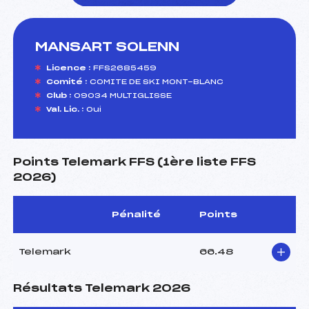
MANSART SOLENN
foi(s) le ski
Licence :
FFS2685459
Comité :
COMITE DE SKI MONT-BLANC
Club :
09034 MULTIGLISSE
Val. Lic. :
Oui
Points Telemark FFS (1ère liste FFS
2026)
Pénalité
Points
Telemark
66.48
Résultats Telemark 2026