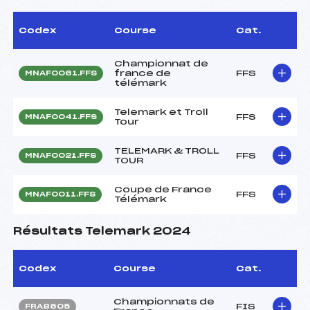
Codex
Course
Cat.
Championnat de
france de
FFS
MNAF0061.FFS
télémark
Telemark et Troll
FFS
MNAF0041.FFS
Tour
TELEMARK & TROLL
FFS
MNAF0021.FFS
TOUR
Coupe de France
FFS
MNAF0011.FFS
Télémark
Résultats Telemark 2024
Codex
Course
Cat.
Championnats de
FIS
FRA8605