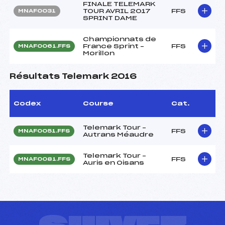
FINALE TELEMARK
TOUR AVRIL 2017
FFS
MNAF0031
SPRINT DAME
Championnats de
France Sprint –
FFS
MNAF0061.FFS
Morillon
Résultats Telemark 2016
Codex
Course
Cat.
Telemark Tour –
FFS
MNAF0051.FFS
Autrans Méaudre
Telemark Tour –
FFS
MNAF0081.FFS
Auris en Oisans