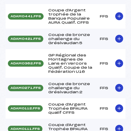
Coupe d'Argent
trophée de la
FFS
ADAM0441.FFS
Banque Populaire
AURA Qualif. CFFS
Coupe de bronze
challenge du
FFS
ADAM0421.FFS
Grésivaudan 5
GP Régional des
Montagnes de
Lans en Vercors
FFS
ADAM0362.FFS
Qualif. Coupe de la
Fédération U16
Coupe de bronze
challenge du
FFS
ADAM0271.FFS
Grésivaudan 2
Coupe d'Argent
Trophée BPAURA
FFS
ADAM0112.FFS
qualif CFFS
Coupe d'Argent
Trophée BPAURA
FFS
ADAM0111.FFS