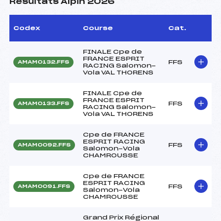
Résultats Alpin 2026
Codex
Course
Cat.
FINALE Cpe de
FRANCE ESPRIT
FFS
AMAM0132.FFS
RACING Salomon-
Vola VAL THORENS
FINALE Cpe de
FRANCE ESPRIT
FFS
AMAM0133.FFS
RACING Salomon-
Vola VAL THORENS
Cpe de FRANCE
ESPRIT RACING
FFS
AMAM0092.FFS
Salomon-Vola
CHAMROUSSE
Cpe de FRANCE
ESPRIT RACING
FFS
AMAM0091.FFS
Salomon-Vola
CHAMROUSSE
Grand Prix Régional