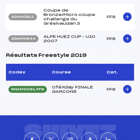
Coupe de
Bronze/Micro coupe
FFS
ADAM0211
challenge du
Grésivaudan 3
ALPE HUEZ CUP – U10
FFS
ADAM0644
2007
Résultats Freestyle 2019
Codex
Course
Cat.
OféXday FINALE
FFS
RNAM0091.FFS
GARCONS
SUIVEZ