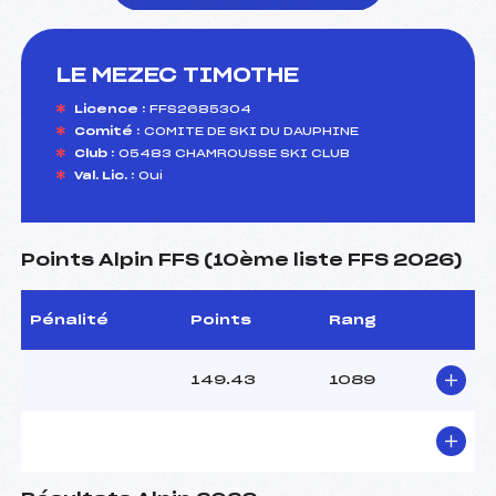
LE MEZEC TIMOTHE
foi(s) le ski
Licence :
FFS2685304
Comité :
COMITE DE SKI DU DAUPHINE
Club :
05483 CHAMROUSSE SKI CLUB
Val. Lic. :
Oui
Points Alpin FFS (10ème liste FFS 2026)
Pénalité
Points
Rang
149.43
1089