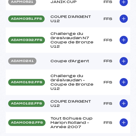
JANIK CUP
FFS
AAPM0521
COUPE D'ARGENT
FFS
ADAM0351.FFS
U12
Challenge du
Gresivaudan N7
FFS
ADAM0332.FFS
Coupe de Bronze
U12
Coupe d'Argent
FFS
ADAM0241
Challenge du
Grésivaudan –
FFS
ADAM0192.FFS
Coupe de Bronze
U12
COUPE D'ARGENT
FFS
ADAM0122.FFS
U12
Tout Schuss Cup
Marion Rolland –
FFS
ADAM0092.FFS
Année 2007