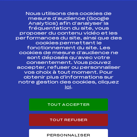
CONTACT
Nous utilisons des cookies de
ESPACE PRESSE
mesure d’audience (Google
Analytics) afin d’analyser la
fréquentation du site, vous
Ressources
proposer du contenu vidéo et les
performances du site, ainsi que des
Pass’Neige
cookies permettant le
Projet sportif fédéral
fonctionnement du site. Les
cookies de mesure d’audience ne
Projet de performance fédéral
sont déposés qu’avec votre
Antidopage
consentement. Vous pouvez
Pôle Développement, Formation, Suivi
accepter, refuser ou personnaliser
Scientifique
vos choix à tout moment. Pour
Listes ministérielles
obtenir plus d'informations sur
notre gestion des cookies, cliquez
Pôle vie de l’athlète
ici
.
Enseignement professionnel
Informatique et chronométrage
Circuits
TOUT ACCEPTER
Carrières
Développement des habiletés mentales
TOUT REFUSER
PERSONNALISER