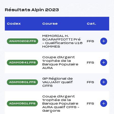
Résultats Alpin 2023
Codex
Course
Cat.
MEMORIAL H.
SCARAFFIOTTI Pré
FFS
ANAM0202.FFS
– Qualifications U16
HOMMES
Coupe d'Argent
trophée de la
FFS
ADAM0641.FFS
Banque Populaire
AURA
GP Régional de
VAUJANY qualif
FFS
ADAM0601.FFS
CFFS
Coupe d'Argent
trophée de la
Banque Populaire
FFS
ADAM0501.FFS
AURA qualif CFFS –
Garçons