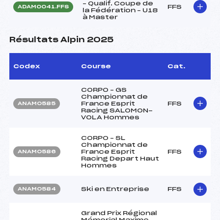
– Qualif. Coupe de
FFS
ADAM0041.FFS
la Fédération – U18
à Master
Résultats Alpin 2025
Codex
Course
Cat.
CORPO – GS
Championnat de
France Esprit
FFS
ANAM0585
Racing SALOMON-
VOLA Hommes
CORPO – SL
Championnat de
France Esprit
FFS
ANAM0586
Racing Depart Haut
Hommes
Ski en Entreprise
FFS
ANAM0584
Grand Prix Régional
Mémorial Maxime