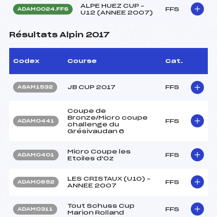
ALPE HUEZ CUP –
FFS
ADAM0024.FFS
U12 (ANNEE 2007)
Résultats Alpin 2017
Codex
Course
Cat.
JB CUP 2017
FFS
ASAM1532
Coupe de
Bronze/Micro coupe
FFS
ADAM0441
challenge du
Grésivaudan 6
Micro Coupe les
FFS
ADAM0401
Etoiles d'Oz
LES CRISTAUX (U10) –
FFS
ADAM0652
ANNEE 2007
Tout Schuss Cup
FFS
ADAM0311
Marion Rolland