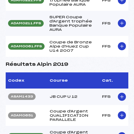
trophée Banque
FFS
ADAM0221.FFS
Populaire AURA
SUPER Coupe
d'Argent trophée
FFS
ADAM0211.FFS
Banque Populaire
AURA
Coupe de Bronze
Alpe d'Huez Cup
FFS
ADAM0061.FFS
U14 2007
Résultats Alpin 2019
Codex
Course
Cat.
JB CUP U 12
FFS
ASAM1433
Coupe d'Argent
QUALIFICATION
FFS
ADAM0651
PARALLELE
Coupe d'Argent