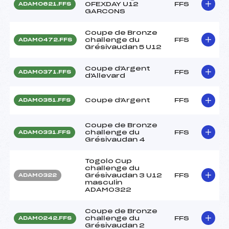
OFEXDAY U12
FFS
ADAM0621.FFS
GARCONS
Coupe de Bronze
challenge du
FFS
ADAM0472.FFS
Grésivaudan 5 U12
Coupe d'Argent
FFS
ADAM0371.FFS
d'Allevard
Coupe d'Argent
FFS
ADAM0351.FFS
Coupe de Bronze
challenge du
FFS
ADAM0331.FFS
Grésivaudan 4
Togolo Cup
challenge du
Grésivaudan 3 U12
FFS
ADAM0322
masculin
ADAM0322
Coupe de Bronze
challenge du
FFS
ADAM0242.FFS
Grésivaudan 2