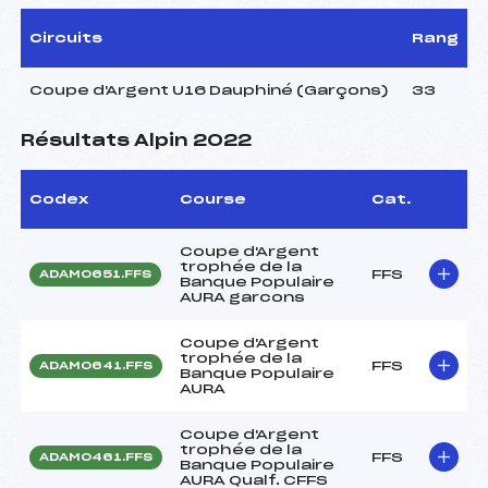
Circuits
Rang
Coupe d'Argent U16 Dauphiné (Garçons)
33
Résultats Alpin 2022
Codex
Course
Cat.
Coupe d'Argent
trophée de la
FFS
ADAM0651.FFS
Banque Populaire
AURA garcons
Coupe d'Argent
trophée de la
FFS
ADAM0641.FFS
Banque Populaire
AURA
Coupe d'Argent
trophée de la
FFS
ADAM0461.FFS
Banque Populaire
AURA Qualf. CFFS