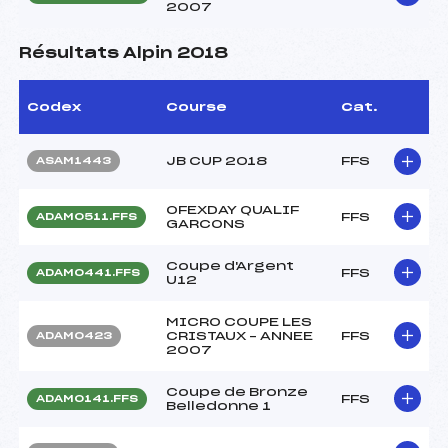
2007
Résultats Alpin 2018
Codex
Course
Cat.
JB CUP 2018
FFS
ASAM1443
OFEXDAY QUALIF
FFS
ADAM0511.FFS
GARCONS
Coupe d'Argent
FFS
ADAM0441.FFS
U12
MICRO COUPE LES
CRISTAUX – ANNEE
FFS
ADAM0423
2007
Coupe de Bronze
FFS
ADAM0141.FFS
Belledonne 1