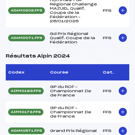
Régional Challenge
MAZUEL Qualif.
FFS
ADAM0202.FFS
Coupe de la
Fédération –
26/01/2025
Gd Prix Régional
Qualif. Coupe de la
FFS
ADAM0071.FFS
Fédération
Résultats Alpin 2024
Codex
Course
Cat.
GP du RCF –
Championnat Ile
FFS
AIFM0183.FFS
de France
GP du RCF –
Championnat Ile
FFS
AIFM0173.FFS
de France
Grand Prix Régional
FFS
ADAM0571.FFS