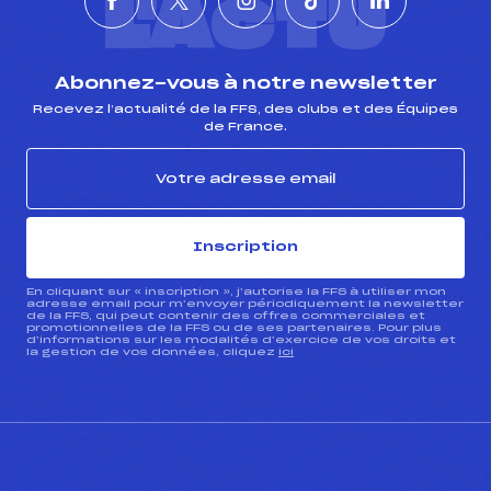
L'ACTU
Abonnez-vous à notre newsletter
Recevez l’actualité de la FFS, des clubs et des Équipes
de France.
Inscription
En cliquant sur « inscription », j’autorise la FFS à utiliser mon
adresse email pour m’envoyer périodiquement la newsletter
de la FFS, qui peut contenir des offres commerciales et
promotionnelles de la FFS ou de ses partenaires. Pour plus
d’informations sur les modalités d’exercice de vos droits et
la gestion de vos données, cliquez
ici