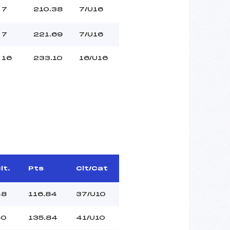
7
210.38
7/U16
7
221.69
7/U16
16
233.10
16/U16
lt.
Pts
Clt/Cat
48
116.84
37/U10
60
135.84
41/U10