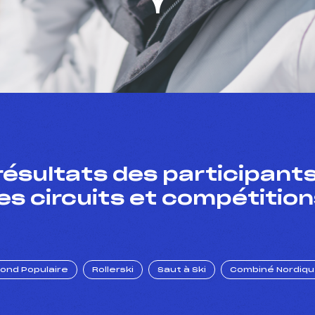
résultats des participants
es circuits et compétition
Fond Populaire
Rollerski
Saut à Ski
Combiné Nordiq