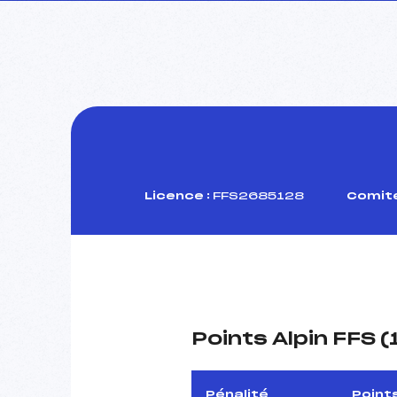
Licence :
FFS2685128
Comité
Points Alpin FFS 
Pénalité
Point