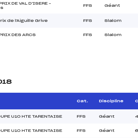
RIX DE VAL D'ISERE –
FFS
Géant
s
ix de l'Aiguille Grive
FFS
Slalom
PRIX DES ARCS
FFS
Slalom
018
Cat.
Discipline
C
UPE U10 HTE TARENTAISE
FFS
Géant
UPE U10 HTE TARENTAISE
FFS
Géant