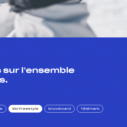
 sur l’ensemble
s.
ue
Ski Freestyle
Snowboard
Télémark