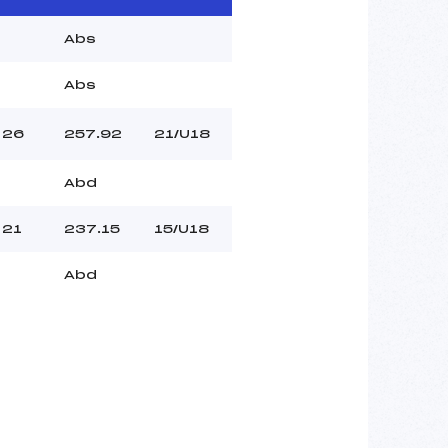
Abs
Abs
26
257.92
21/U18
Abd
21
237.15
15/U18
Abd