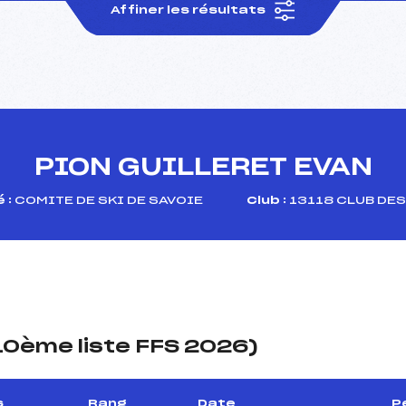
Affiner les résultats
PION GUILLERET EVAN
 :
COMITE DE SKI DE SAVOIE
Club :
13118 CLUB DES
(10ème liste FFS 2026)
s
Rang
Date
P