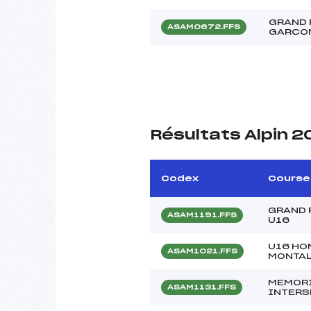
GRAND 
ASAM0672.FFS
GARCO
Résultats Alpin 
Codex
Course
GRAND 
ASAM1191.FFS
U16
U16 HO
ASAM1021.FFS
MONTA
MEMORI
ASAM1131.FFS
INTERS