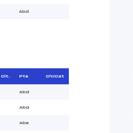
Abd
Clt.
Pts
Clt/Cat
Abd
Abd
Abs