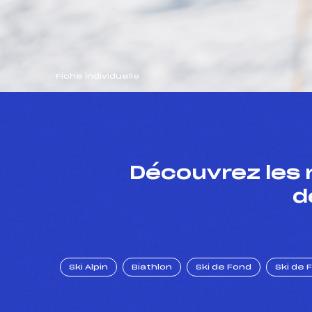
Fiche individuelle
Découvrez les 
d
Ski Alpin
Biathlon
Ski de Fond
Ski de 