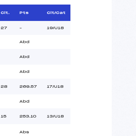
Clt.
Pts
Clt/Cat
27
–
19/U18
Abd
Abd
Abd
28
269.57
17/U18
Abd
15
253.10
13/U18
Abs