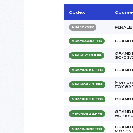
Codex
Course
FINALE
ASAM1082
GRAND 
ASAM1032.FFS
GRAND 
ASAM1012.FFS
30/03/
GRAND 
ASAM0962.FFS
Mémori
ASAM0942.FFS
FOY G
GRAND 
ASAM0872.FFS
GRAND P
ASAM0822.FFS
Homme
GRAND 
ASAM1422.FFS
MONTA