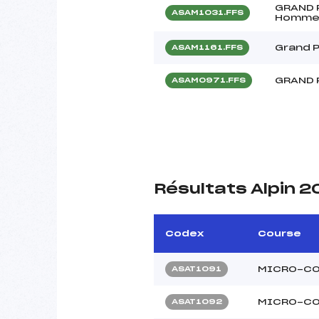
GRAND P
ASAM1031.FFS
Homme
Grand Pr
ASAM1161.FFS
GRAND 
ASAM0971.FFS
Résultats Alpin 2
Codex
Course
MICRO-CO
ASAT1091
MICRO-CO
ASAT1092