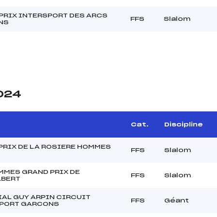
PRIX INTERSPORT DES ARCS
FFS
Slalom
NS
2024
Cat.
Discipline
PRIX DE LA ROSIERE HOMMES
FFS
Slalom
MMES GRAND PRIX DE
FFS
Slalom
LBERT
AL GUY ARPIN CIRCUIT
FFS
Géant
PORT GARCONS