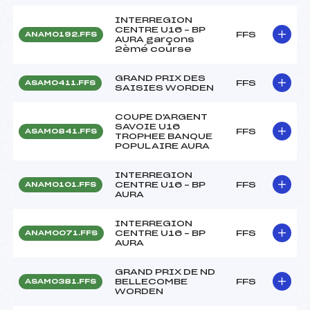
INTERREGION
CENTRE U16 – BP
FFS
ANAM0192.FFS
AURA garçons
2èmé course
GRAND PRIX DES
FFS
ASAM0411.FFS
SAISIES WORDEN
COUPE D'ARGENT
SAVOIE U16
FFS
ASAM0841.FFS
TROPHEE BANQUE
POPULAIRE AURA
INTERREGION
CENTRE U16 – BP
FFS
ANAM0101.FFS
AURA
INTERREGION
CENTRE U16 – BP
FFS
ANAM0071.FFS
AURA
GRAND PRIX DE ND
BELLECOMBE
FFS
ASAM0381.FFS
WORDEN