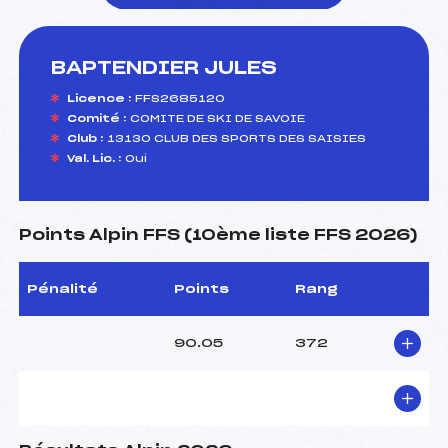
BAPTENDIER JULES
foi(s) le ski
Licence :
FFS2685120
Comité :
COMITE DE SKI DE SAVOIE
Club :
13130 CLUB DES SPORTS DES SAISIES
Val. Lic. :
Oui
Points Alpin FFS (10ème liste FFS 2026)
Pénalité
Points
Rang
90.05
372