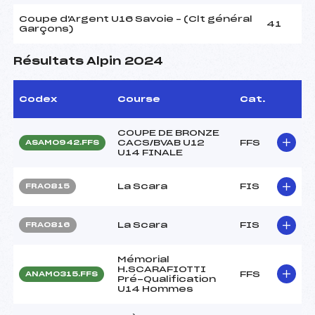
Coupe d'Argent U16 Savoie – (Clt général
41
Garçons)
Résultats Alpin 2024
Codex
Course
Cat.
COUPE DE BRONZE
CACS/BVAB U12
FFS
ASAM0942.FFS
U14 FINALE
La Scara
FIS
FRA0815
La Scara
FIS
FRA0816
Mémorial
H.SCARAFIOTTI
FFS
ANAM0315.FFS
Pré-Qualification
U14 Hommes