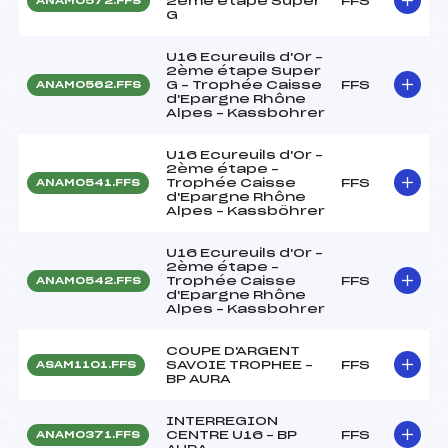
2ème étape Super
FFS
ANAM0572.FFS
G
U16 Ecureuils d'Or –
2ème étape Super
G – Trophée Caisse
FFS
ANAM0562.FFS
d'Epargne Rhône
Alpes – Kassbohrer
U16 Ecureuils d'Or –
2ème étape –
Trophée Caisse
FFS
ANAM0541.FFS
d'Epargne Rhône
Alpes – Kassböhrer
U16 Ecureuils d'Or –
2ème étape –
Trophée Caisse
FFS
ANAM0542.FFS
d'Epargne Rhône
Alpes – Kassbohrer
COUPE D'ARGENT
SAVOIE TROPHEE –
FFS
ASAM1101.FFS
BP AURA
INTERREGION
CENTRE U16 – BP
FFS
ANAM0371.FFS