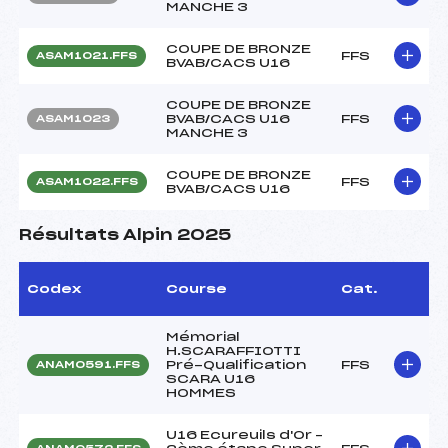
MANCHE 3
COUPE DE BRONZE
FFS
ASAM1021.FFS
BVAB/CACS U16
COUPE DE BRONZE
BVAB/CACS U16
FFS
ASAM1023
MANCHE 3
COUPE DE BRONZE
FFS
ASAM1022.FFS
BVAB/CACS U16
Résultats Alpin 2025
Codex
Course
Cat.
Mémorial
H.SCARAFFIOTTI
Pré-Qualification
FFS
ANAM0591.FFS
SCARA U16
HOMMES
U16 Ecureuils d'Or –