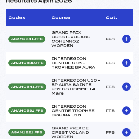
Résultats Alpin 2026
Codex
Course
Cat.
GRAND PRIX
CREST-VOLAND
FFS
ASAM1241.FFS
COHENNOZ
WORDEN
INTERREGION
CENTRE U16 –
FFS
ANAM0532.FFS
TROPHEE BP AURA
INTERREGION U16 –
BP AURA SAINTE
FFS
ANAM0541.FFS
FOY GS HOMME 14
Mars
INTERREGION
CENTRE TROPHEE
FFS
ANAM0531.FFS
BPAURA U16
GRAND PRIX DE
CREST VOLAND
FFS
ASAM1221.FFS
WORDEN