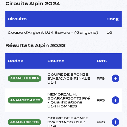
Circuits Alpin 2024
Circuits
Rang
Coupe d'Argent U14 Savoie – (Garçons)
19
Résultats Alpin 2023
Codex
Course
Cat.
COUPE DE BRONZE
BVAB/CACS FINALE
FFS
ASAM1192.FFS
U14
MEMORIAL H.
SCARAFFIOTTI Pré
FFS
ANAM0204.FFS
– Qualifications
U14 HOMMES
COUPE DE BRONZE
BVAB/CACS U12 /
FFS
ASAM1132.FFS
U14