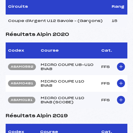
Circuits
Rang
Coupe d'Argent U12 Savoie – (Garçons)
15
Résultats Alpin 2020
Codex
Course
Cat.
MICRO COUPE U8-U10
FFS
ASAM0592
BVAB
MICRO COUPE U10
FFS
ASAM0481
BVAB
MICRO COUPE U10
FFS
ASAM0181
BVAB (SCOBE)
Résultats Alpin 2019
Codex
Course
Cat.