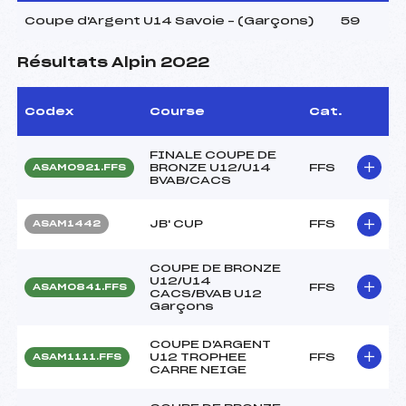
Coupe d'Argent U14 Savoie – (Garçons)
59
Résultats Alpin 2022
Codex
Course
Cat.
FINALE COUPE DE
BRONZE U12/U14
FFS
ASAM0921.FFS
BVAB/CACS
JB' CUP
FFS
ASAM1442
COUPE DE BRONZE
U12/U14
FFS
ASAM0841.FFS
CACS/BVAB U12
Garçons
COUPE D'ARGENT
U12 TROPHEE
FFS
ASAM1111.FFS
CARRE NEIGE