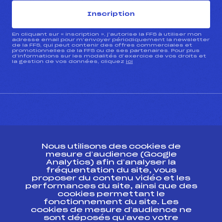
Inscription
En cliquant sur « inscription », j’autorise la FFS à utiliser mon
adresse email pour m’envoyer périodiquement la newsletter
de la FFS, qui peut contenir des offres commerciales et
promotionnelles de la FFS ou de ses partenaires. Pour plus
d’informations sur les modalités d’exercice de vos droits et
la gestion de vos données, cliquez
ici
CONTACT
Nous utilisons des cookies de
ESPACE PRESSE
mesure d’audience (Google
Analytics) afin d’analyser la
fréquentation du site, vous
Ressources
proposer du contenu vidéo et les
performances du site, ainsi que des
Pass’Neige
cookies permettant le
Projet sportif fédéral
fonctionnement du site. Les
cookies de mesure d’audience ne
Projet de performance fédéral
sont déposés qu’avec votre
Antidopage