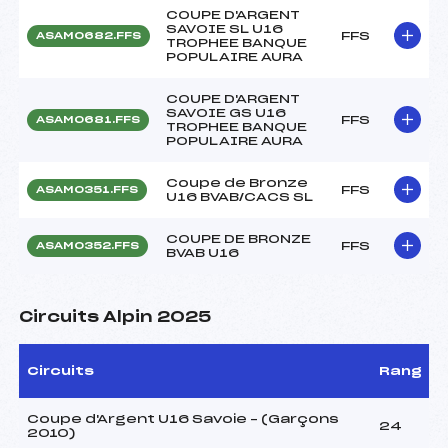
COUPE D'ARGENT
SAVOIE SL U16
FFS
ASAM0682.FFS
TROPHEE BANQUE
POPULAIRE AURA
COUPE D'ARGENT
SAVOIE GS U16
FFS
ASAM0681.FFS
TROPHEE BANQUE
POPULAIRE AURA
Coupe de Bronze
FFS
ASAM0351.FFS
U16 BVAB/CACS SL
COUPE DE BRONZE
FFS
ASAM0352.FFS
BVAB U16
Circuits Alpin 2025
Circuits
Rang
Coupe d'Argent U16 Savoie – (Garçons
24
2010)