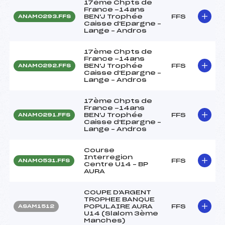
17ème Chpts de
France -14ans
BEN'J Trophée
FFS
ANAM0293.FFS
Caisse d'Epargne –
Lange – Andros
17ème Chpts de
France -14ans
BEN'J Trophée
FFS
ANAM0292.FFS
Caisse d'Epargne –
Lange – Andros
17ème Chpts de
France -14ans
BEN'J Trophée
FFS
ANAM0291.FFS
Caisse d'Epargne –
Lange – Andros
Course
Interregion
FFS
ANAM0531.FFS
Centre U14 – BP
AURA
COUPE D'ARGENT
TROPHEE BANQUE
POPULAIRE AURA
FFS
ASAM1512
U14 (Slalom 3ème
Manches)