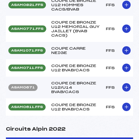
COUPE DE BRONZE
U12 HOMMES
FFS
ASAM0821.FFS
CACS/BVAB
COUPE DE BRONZE
U12 MEMORIAL GUY
FFS
ASAM0771.FFS
JAILLET (BVAB
CACS)
COUPE CARRE
FFS
ASAM1071.FFS
NEIGE
COUPE DE BRONZE
FFS
ASAM0711.FFS
U12 BVAB/CACS
COUPE DE BRONZE
U12/U14
FFS
ASAM0671
BVAB/CACS
COUPE DE BRONZE
FFS
ASAM0611.FFS
U12 BVAB/CACS
Circuits Alpin 2022