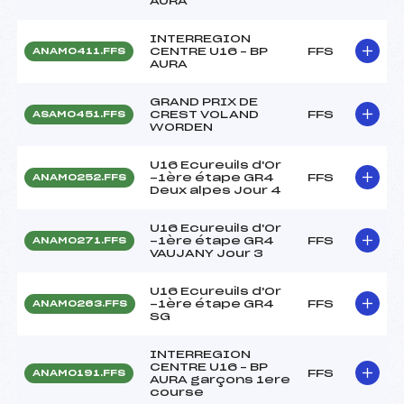
AURA
INTERREGION
CENTRE U16 – BP
FFS
ANAM0411.FFS
AURA
GRAND PRIX DE
CREST VOLAND
FFS
ASAM0451.FFS
WORDEN
U16 Ecureuils d'Or
-1ère étape GR4
FFS
ANAM0252.FFS
Deux alpes Jour 4
U16 Ecureuils d'Or
-1ère étape GR4
FFS
ANAM0271.FFS
VAUJANY Jour 3
U16 Ecureuils d'Or
-1ère étape GR4
FFS
ANAM0263.FFS
SG
INTERREGION
CENTRE U16 – BP
FFS
ANAM0191.FFS
AURA garçons 1ere
course