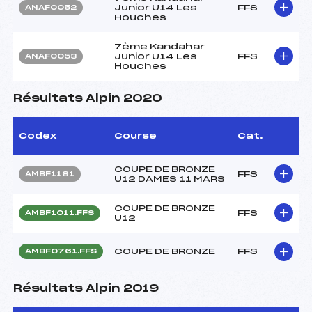
Junior U14 Les
FFS
ANAF0052
Houches
7ème Kandahar
Junior U14 Les
FFS
ANAF0053
Houches
Résultats Alpin 2020
Codex
Course
Cat.
COUPE DE BRONZE
FFS
AMBF1181
U12 DAMES 11 MARS
COUPE DE BRONZE
FFS
AMBF1011.FFS
U12
COUPE DE BRONZE
FFS
AMBF0761.FFS
Résultats Alpin 2019