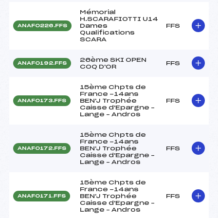
Mémorial
H.SCARAFIOTTI U14
Dames
FFS
ANAF0226.FFS
Qualifications
SCARA
26ème SKI OPEN
FFS
ANAF0192.FFS
COQ D'OR
15ème Chpts de
France -14ans
BEN'J Trophée
FFS
ANAF0173.FFS
Caisse d'Epargne –
Lange – Andros
15ème Chpts de
France -14ans
BEN'J Trophée
FFS
ANAF0172.FFS
Caisse d'Epargne –
Lange – Andros
15ème Chpts de
France -14ans
BEN'J Trophée
FFS
ANAF0171.FFS
Caisse d'Epargne –
Lange – Andros