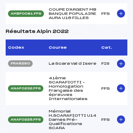
COUPE D'ARGENT MB
BANQUE POPULAIRE
FFS
AMBF0081.FFS
AURA U16 FILLES
Résultats Alpin 2022
Codex
Course
Cat.
La Scara Val d Isere
FIS
FRA6290
41ème
SCARAFIOTTI –
Homologation
FFS
ANAF0232.FFS
Française des
épreuves
Internationales
Mémorial
H.SCARAFIOTTI U14
Dames Pré-
FFS
ANAF0225.FFS
Qualifications
SCARA