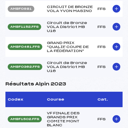
CIRCUIT DE BRONZE
FFS
AMBF0981
VOLA YVON MASINO
Circuit de Bronze
VOLA District MB
FFS
AMBF1152.FFS
U16
GRAND PRIX
"QUALIF COUPE DE
FFS
AMBF0461.FFS
LA FÉDÉRATION"
Circuit de Bronze
VOLA District MB
FFS
AMBF0362.FFS
U16
Résultats Alpin 2023
Codex
Course
Cat.
VF FINALE DES
GRANDS PRIX
FFS
AMBF1502.FFS
COMITE MONT
BLANC