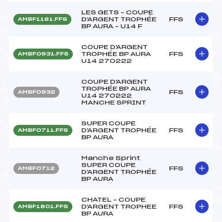
LES GETS – COUPE
D'ARGENT TROPHÉE
FFS
AMBF1181.FFS
BP AURA – U14 F
COUPE D'ARGENT
TROPHÉE BP AURA
FFS
AMBF0931.FFS
U14 270222
COUPE D'ARGENT
TROPHÉE BP AURA
FFS
AMBF0932
U14 270222
MANCHE SPRINT
SUPER COUPE
D'ARGENT TROPHÉE
FFS
AMBF0711.FFS
BP AURA
Manche Sprint
SUPER COUPE
FFS
AMBF0712
D'ARGENT TROPHÉE
BP AURA
CHATEL – COUPE
D'ARGENT TROPHEE
FFS
AMBF1801.FFS
BP AURA