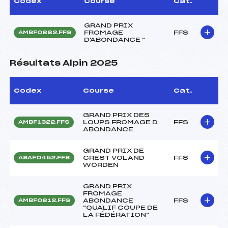
Codex
Course
Cat.
GRAND PRIX
FROMAGE
FFS
AMBF0882.FFS
D'ABONDANCE "
Résultats Alpin 2025
Codex
Course
Cat.
GRAND PRIX DES
LOUPS FROMAGE D
FFS
AMBF1322.FFS
ABONDANCE
GRAND PRIX DE
CREST VOLAND
FFS
ASAF0452.FFS
WORDEN
GRAND PRIX
FROMAGE
ABONDANCE
FFS
AMBF0812.FFS
"QUALIF COUPE DE
LA FÉDÉRATION"