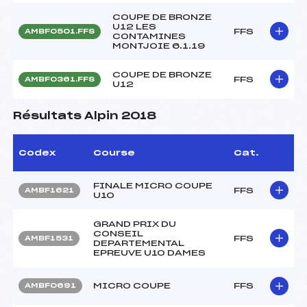
COUPE DE BRONZE
U12 LES
FFS
AMBF0501.FFS
CONTAMINES
MONTJOIE 6.1.19
COUPE DE BRONZE
FFS
AMBF0361.FFS
U12
Résultats Alpin 2018
Codex
Course
Cat.
FINALE MICRO COUPE
FFS
AMBF1621
U10
GRAND PRIX DU
CONSEIL
FFS
AMBF1531
DEPARTEMENTAL
EPREUVE U10 DAMES
MICRO COUPE
FFS
AMBF0691