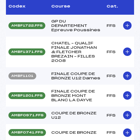
Codex
Course
Cat.
GP DU
DEPARTEMENT
FFS
AMBF1722.FFS
Epreuve Poussines
CHATEL – QUALIF
FINALE JONATHAN
& FLETCHER
FFS
AMBF1371.FFS
BREZAIN – FILLES
2008
FINALE COUPE DE
FFS
AMBF1101
BRONZE U12 Dames
FINALE COUPE DE
BRONZE MONT
FFS
AMBF1201.FFS
BLANC LA DAYVE
COUPE DE BRONZE
FFS
AMBF0971.FFS
U12
COUPE DE BRONZE
FFS
AMBF0741.FFS