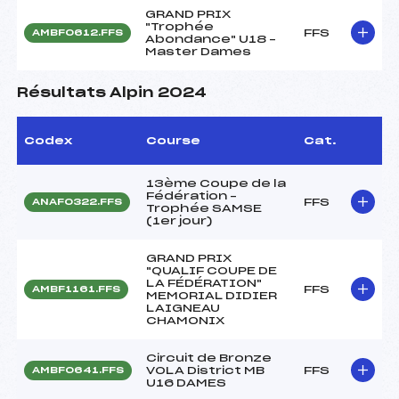
GRAND PRIX
"Trophée
FFS
AMBF0612.FFS
Abondance" U18 –
Master Dames
Résultats Alpin 2024
Codex
Course
Cat.
13ème Coupe de la
Fédération –
FFS
ANAF0322.FFS
Trophée SAMSE
(1er jour)
GRAND PRIX
"QUALIF COUPE DE
LA FÉDÉRATION"
FFS
AMBF1161.FFS
MEMORIAL DIDIER
LAIGNEAU
CHAMONIX
Circuit de Bronze
VOLA District MB
FFS
AMBF0641.FFS
U16 DAMES