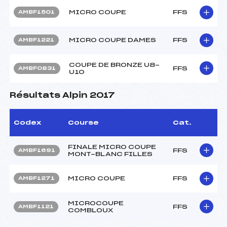
MICRO COUPE
FFS
AMBF1501
MICRO COUPE DAMES
FFS
AMBF1221
COUPE DE BRONZE U8-
FFS
AMBF0831
U10
Résultats Alpin 2017
Codex
Course
Cat.
FINALE MICRO COUPE
FFS
AMBF1691
MONT-BLANC FILLES
MICRO COUPE
FFS
AMBF1271
MICROCOUPE
FFS
AMBF1121
COMBLOUX