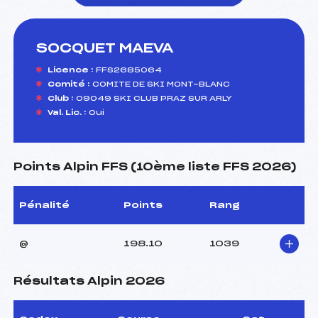
SOCQUET MAEVA
foi(s) le ski
Licence :
FFS2685064
Comité :
COMITE DE SKI MONT-BLANC
Club :
09049 SKI CLUB PRAZ SUR ARLY
Val. Lic. :
Oui
Points Alpin FFS (10ème liste FFS 2026)
Pénalité
Points
Rang
@
198.10
1039
Résultats Alpin 2026