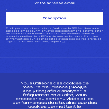
Inscription
En cliquant sur « inscription », j’autorise la FFS à utiliser mon
adresse email pour m’envoyer périodiquement la newsletter
de la FFS, qui peut contenir des offres commerciales et
promotionnelles de la FFS ou de ses partenaires. Pour plus
d’informations sur les modalités d’exercice de vos droits et
la gestion de vos données, cliquez
ici
CONTACT
Nous utilisons des cookies de
ESPACE PRESSE
mesure d’audience (Google
Analytics) afin d’analyser la
fréquentation du site, vous
Ressources
proposer du contenu vidéo et les
performances du site, ainsi que des
Pass’Neige
cookies permettant le