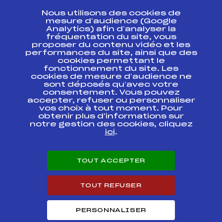
CONTACT
Nous utilisons des cookies de
ESPACE PRESSE
mesure d’audience (Google
Analytics) afin d’analyser la
fréquentation du site, vous
Ressources
proposer du contenu vidéo et les
performances du site, ainsi que des
Pass’Neige
cookies permettant le
Projet sportif fédéral
fonctionnement du site. Les
cookies de mesure d’audience ne
Projet de performance fédéral
sont déposés qu’avec votre
Antidopage
consentement. Vous pouvez
Pôle Développement, Formation, Suivi
accepter, refuser ou personnaliser
Scientifique
vos choix à tout moment. Pour
Listes ministérielles
obtenir plus d'informations sur
notre gestion des cookies, cliquez
Pôle vie de l’athlète
ici
.
Enseignement professionnel
Informatique et chronométrage
Circuits
TOUT ACCEPTER
Carrières
Développement des habiletés mentales
TOUT REFUSER
PERSONNALISER