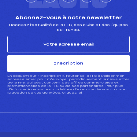
L'ACTU
Abonnez-vous à notre newsletter
Recevez l’actualité de la FFS, des clubs et des Équipes
de France.
Inscription
En cliquant sur « inscription », j’autorise la FFS à utiliser mon
adresse email pour m’envoyer périodiquement la newsletter
de la FFS, qui peut contenir des offres commerciales et
promotionnelles de la FFS ou de ses partenaires. Pour plus
d’informations sur les modalités d’exercice de vos droits et
la gestion de vos données, cliquez
ici