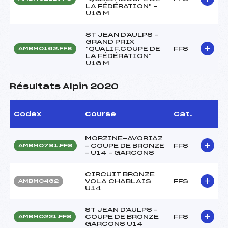
LA FÉDÉRATION" –
U16 M
ST JEAN D'AULPS –
GRAND PRIX
"QUALIF.COUPE DE
FFS
AMBM0162.FFS
LA FÉDÉRATION"
U16 M
Résultats Alpin 2020
Codex
Course
Cat.
MORZINE-AVORIAZ
– COUPE DE BRONZE
FFS
AMBM0791.FFS
– U14 – GARCONS
CIRCUIT BRONZE
VOLA CHABLAIS
FFS
AMBM0462
U14
ST JEAN D'AULPS –
COUPE DE BRONZE
FFS
AMBM0221.FFS
GARCONS U14