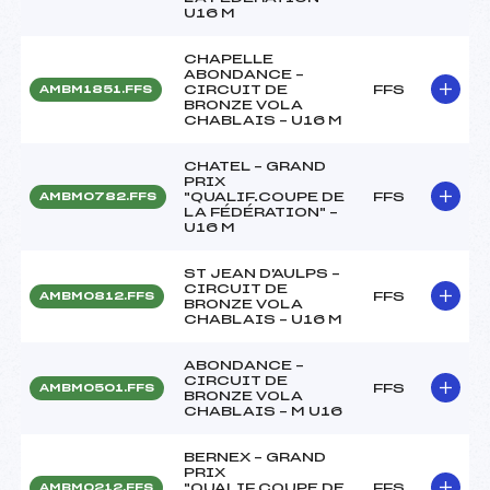
U16 M
CHAPELLE
ABONDANCE –
CIRCUIT DE
FFS
AMBM1851.FFS
BRONZE VOLA
CHABLAIS – U16 M
CHATEL – GRAND
PRIX
"QUALIF.COUPE DE
FFS
AMBM0782.FFS
LA FÉDÉRATION" –
U16 M
ST JEAN D'AULPS –
CIRCUIT DE
FFS
AMBM0812.FFS
BRONZE VOLA
CHABLAIS – U16 M
ABONDANCE –
CIRCUIT DE
FFS
AMBM0501.FFS
BRONZE VOLA
CHABLAIS – M U16
BERNEX – GRAND
PRIX
"QUALIF.COUPE DE
FFS
AMBM0212.FFS