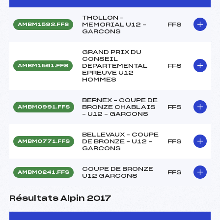
THOLLON –
MEMORIAL U12 –
FFS
AMBM1592.FFS
GARCONS
GRAND PRIX DU
CONSEIL
DEPARTEMENTAL
FFS
AMBM1561.FFS
EPREUVE U12
HOMMES
BERNEX – COUPE DE
BRONZE CHABLAIS
FFS
AMBM0991.FFS
– U12 – GARCONS
BELLEVAUX – COUPE
DE BRONZE – U12 –
FFS
AMBM0771.FFS
GARCONS
COUPE DE BRONZE
FFS
AMBM0241.FFS
U12 GARCONS
Résultats Alpin 2017