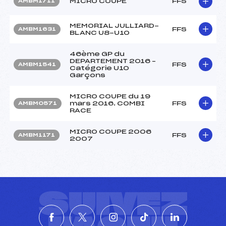
MICRO COUPE
FFS
AMBM1711
MEMORIAL JULLIARD-
FFS
AMBM1631
BLANC U8-U10
46ème GP du
DEPARTEMENT 2016 –
FFS
AMBM1541
Catégorie U10
Garçons
MICRO COUPE du 19
mars 2016. COMBI
FFS
AMBM0571
RACE
MICRO COUPE 2006
FFS
AMBM1171
2007
SUIVEZ