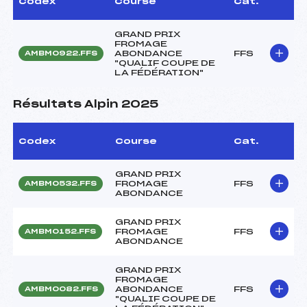
Codex
Course
Cat.
GRAND PRIX
FROMAGE
ABONDANCE
FFS
AMBM0922.FFS
"QUALIF COUPE DE
LA FÉDÉRATION"
Résultats Alpin 2025
Codex
Course
Cat.
GRAND PRIX
FROMAGE
FFS
AMBM0532.FFS
ABONDANCE
GRAND PRIX
FROMAGE
FFS
AMBM0152.FFS
ABONDANCE
GRAND PRIX
FROMAGE
ABONDANCE
FFS
AMBM0082.FFS
"QUALIF COUPE DE