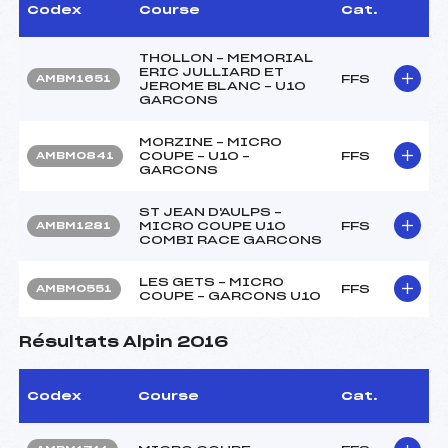
Codex
Course
Cat.
THOLLON – MEMORIAL
ERIC JULLIARD ET
FFS
AMBM1651
JEROME BLANC – U10
GARCONS
MORZINE – MICRO
COUPE – U10 –
FFS
AMBM0841
GARCONS
ST JEAN D'AULPS –
MICRO COUPE U10
FFS
AMBM1281
COMBI RACE GARCONS
LES GETS – MICRO
FFS
AMBM0551
COUPE – GARCONS U10
Résultats Alpin 2016
Codex
Course
Cat.