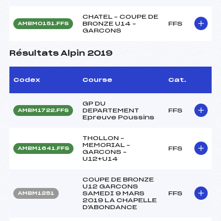
CHATEL – COUPE DE
BRONZE U14 –
FFS
AMBM0151.FFS
GARCONS
Résultats Alpin 2019
Codex
Course
Cat.
GP DU
DEPARTEMENT
FFS
AMBM1722.FFS
Epreuve Poussins
THOLLON –
MEMORIAL –
FFS
AMBM1641.FFS
GARCONS –
U12+U14
COUPE DE BRONZE
U12 GARCONS
SAMEDI 9 MARS
FFS
AMBM1251
2019 LA CHAPELLE
D'ABONDANCE