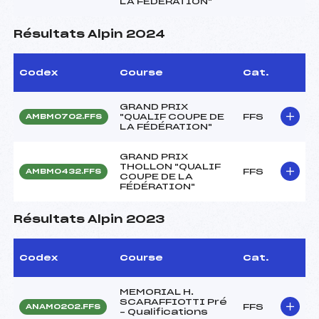
LA FÉDÉRATION"
Résultats Alpin 2024
Codex
Course
Cat.
GRAND PRIX
"QUALIF COUPE DE
FFS
AMBM0702.FFS
LA FÉDÉRATION"
GRAND PRIX
THOLLON "QUALIF
FFS
AMBM0432.FFS
COUPE DE LA
FÉDÉRATION"
Résultats Alpin 2023
Codex
Course
Cat.
MEMORIAL H.
SCARAFFIOTTI Pré
FFS
ANAM0202.FFS
– Qualifications