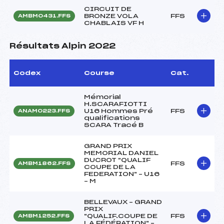
CIRCUIT DE
BRONZE VOLA
FFS
AMBM0431.FFS
CHABLAIS VF H
Résultats Alpin 2022
Codex
Course
Cat.
Mémorial
H.SCARAFIOTTI
U16 Hommes Pré
FFS
ANAM0223.FFS
qualifications
SCARA Tracé B
GRAND PRIX
MEMORIAL DANIEL
DUCROT "QUALIF
FFS
AMBM1862.FFS
COUPE DE LA
FEDERATION" – U16
– M
BELLEVAUX – GRAND
PRIX
"QUALIF.COUPE DE
FFS
AMBM1252.FFS
LA FÉDÉRATION" –