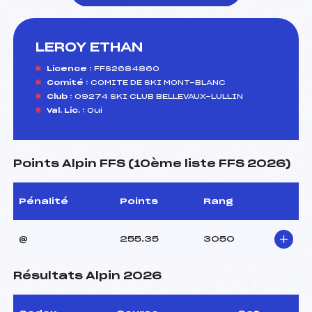
LEROY ETHAN
foi(s) le ski
Licence :
FFS2684860
Comité :
COMITE DE SKI MONT-BLANC
Club :
09274 SKI CLUB BELLEVAUX-LULLIN
Val. Lic. :
Oui
Points Alpin FFS (10ème liste FFS 2026)
Pénalité
Points
Rang
@
255.35
3050
Résultats Alpin 2026