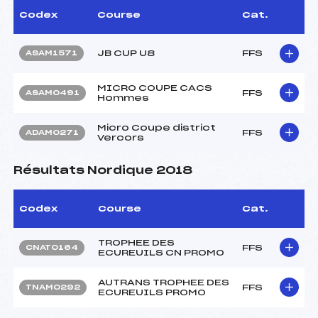
Codex
Course
Cat.
JB CUP U8
FFS
ASAM1571
MICRO COUPE CACS
FFS
ASAM0491
Hommes
Micro Coupe district
FFS
ADAM0271
Vercors
Résultats Nordique 2018
Codex
Course
Cat.
TROPHEE DES
FFS
CNAT0164
ECUREUILS CN PROMO
AUTRANS TROPHEE DES
FFS
TNAM0292
ECUREUILS PROMO