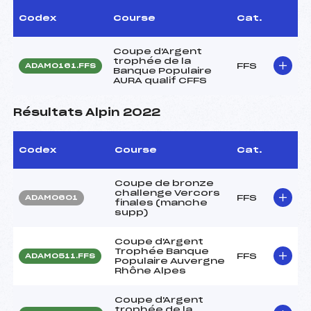
Codex
Course
Cat.
Coupe d'Argent
trophée de la
FFS
ADAM0161.FFS
Banque Populaire
AURA qualif CFFS
Résultats Alpin 2022
Codex
Course
Cat.
Coupe de bronze
challenge Vercors
FFS
ADAM0601
finales (manche
supp)
Coupe d'Argent
Trophée Banque
FFS
ADAM0511.FFS
Populaire Auvergne
Rhône Alpes
Coupe d'Argent
trophée de la