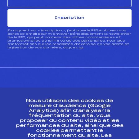
Inscription
En cliquant sur « inscription », j’autorise la FFS à utiliser mon
adresse email pour m’envoyer périodiquement la newsletter
de la FFS, qui peut contenir des offres commerciales et
promotionnelles de la FFS ou de ses partenaires. Pour plus
d’informations sur les modalités d’exercice de vos droits et
la gestion de vos données, cliquez
ici
CONTACT
Nous utilisons des cookies de
ESPACE PRESSE
mesure d’audience (Google
Analytics) afin d’analyser la
fréquentation du site, vous
Ressources
proposer du contenu vidéo et les
performances du site, ainsi que des
Pass’Neige
cookies permettant le
Projet sportif fédéral
fonctionnement du site. Les