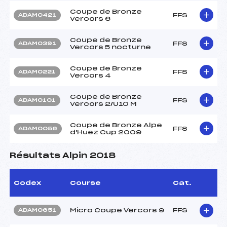
Coupe de Bronze
FFS
ADAM0421
Vercors 6
Coupe de Bronze
FFS
ADAM0391
Vercors 5 nocturne
Coupe de Bronze
FFS
ADAM0221
Vercors 4
Coupe de Bronze
FFS
ADAM0101
Vercors 2/U10 M
Coupe de Bronze Alpe
FFS
ADAM0056
d'Huez Cup 2009
Résultats Alpin 2018
Codex
Course
Cat.
Micro Coupe Vercors 9
FFS
ADAM0651