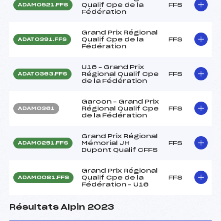
Qualif Cpe de la
FFS
ADAM0521.FFS
Fédération
Grand Prix Régional
Qualif Cpe de la
FFS
ADAT0391.FFS
Fédération
U16 – Grand Prix
Régional Qualif Cpe
FFS
ADAT0363.FFS
de la Fédération
Garcon – Grand Prix
Régional Qualif Cpe
FFS
ADAM0361
de la Fédération
Grand Prix Régional
Mémorial JH
FFS
ADAM0251.FFS
Dupont Qualif CFFS
Grand Prix Régional
Qualif Cpe de la
FFS
ADAM0081.FFS
Fédération – U16
Résultats Alpin 2023