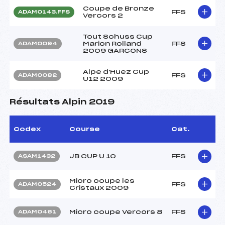
Coupe de Bronze
FFS
ADAM0143.FFS
Vercors 2
Tout Schuss Cup
Marion Rolland
FFS
ADAM0094
2009 GARCONS
Alpe d'Huez Cup
FFS
ADAM0082
U12 2009
Résultats Alpin 2019
Codex
Course
Cat.
JB CUP U 10
FFS
ASAM1432
Micro coupe les
FFS
ADAM0524
Cristaux 2009
Micro coupe Vercors 8
FFS
ADAM0461