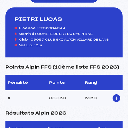
PIETRI LUCAS
foi(s) le ski
Licence :
FFS2684844
Comité :
COMITE DE SKI DU DAUPHINE
Club :
05057 CLUB SKI ALPIN VILLARD DE LANS
Val. Lic. :
Oui
Points Alpin FFS (10ème liste FFS 2026)
Pénalité
Points
Rang
x
389.50
5160
Résultats Alpin 2026