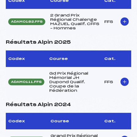
Codex
Course
Cat.
2 Grand Prix
Régional Chalenge
FFS
ADAM0182.FFS
MAZUEL Qualif. CFFS
– Hommes
Résultats Alpin 2025
Codex
Course
Cat.
Gd Prix Régional
Mémorial JH
Dupond Qualif.
FFS
ADAM0111.FFS
Coupe de la
Fédération
Résultats Alpin 2024
Codex
Course
Cat.
Grand Prix Régional