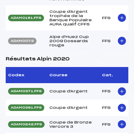
Coupe d'Argent
trophée de la
FFS
ADAM0161.FFS
Banque Populaire
AURA qualif CFFS
Alpe d'Huez Cup
2009 Dossards
FFS
ADAM0072
rouge
Résultats Alpin 2020
Codex
Course
Cat.
Coupe d'Argent
FFS
ADAM0371.FFS
Coupe d'Argent
FFS
ADAM0391.FFS
Coupe de Bronze
FFS
ADAM0242.FFS
Vercors 3