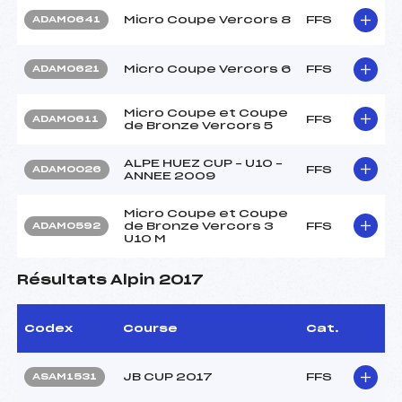
Micro Coupe Vercors 8
FFS
ADAM0641
Micro Coupe Vercors 6
FFS
ADAM0621
Micro Coupe et Coupe
FFS
ADAM0611
de Bronze Vercors 5
ALPE HUEZ CUP – U10 –
FFS
ADAM0026
ANNEE 2009
Micro Coupe et Coupe
de Bronze Vercors 3
FFS
ADAM0592
U10 M
Résultats Alpin 2017
Codex
Course
Cat.
JB CUP 2017
FFS
ASAM1531