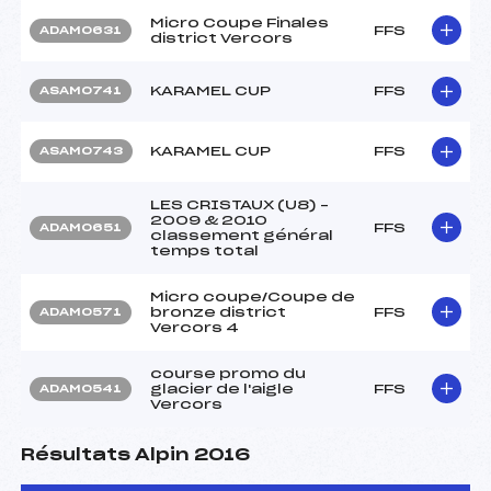
Micro Coupe Finales
FFS
ADAM0631
district Vercors
KARAMEL CUP
FFS
ASAM0741
KARAMEL CUP
FFS
ASAM0743
LES CRISTAUX (U8) –
2009 & 2010
FFS
ADAM0651
classement général
temps total
Micro coupe/Coupe de
bronze district
FFS
ADAM0571
Vercors 4
course promo du
glacier de l'aigle
FFS
ADAM0541
Vercors
Résultats Alpin 2016