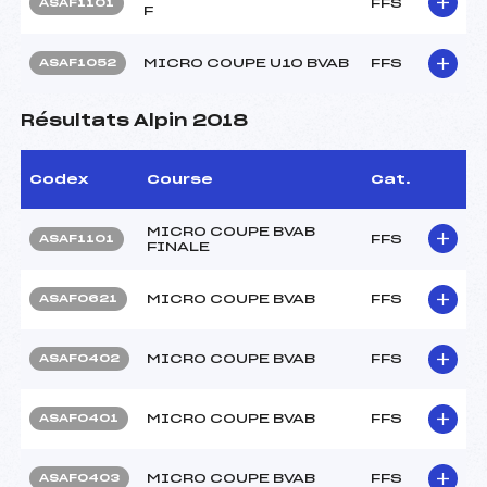
FFS
ASAF1101
F
MICRO COUPE U10 BVAB
FFS
ASAF1052
Résultats Alpin 2018
Codex
Course
Cat.
MICRO COUPE BVAB
FFS
ASAF1101
FINALE
MICRO COUPE BVAB
FFS
ASAF0621
MICRO COUPE BVAB
FFS
ASAF0402
MICRO COUPE BVAB
FFS
ASAF0401
MICRO COUPE BVAB
FFS
ASAF0403