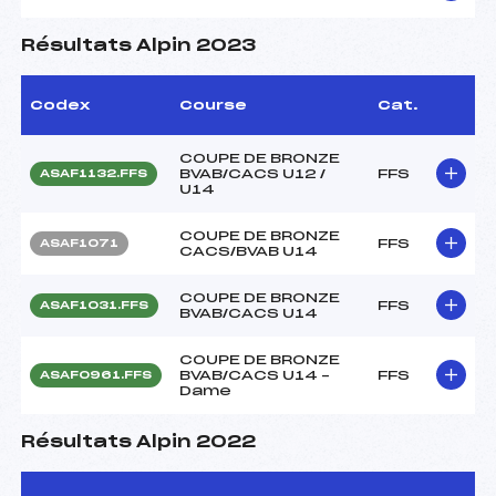
Résultats Alpin 2023
Codex
Course
Cat.
COUPE DE BRONZE
BVAB/CACS U12 /
FFS
ASAF1132.FFS
U14
COUPE DE BRONZE
FFS
ASAF1071
CACS/BVAB U14
COUPE DE BRONZE
FFS
ASAF1031.FFS
BVAB/CACS U14
COUPE DE BRONZE
BVAB/CACS U14 –
FFS
ASAF0961.FFS
Dame
Résultats Alpin 2022