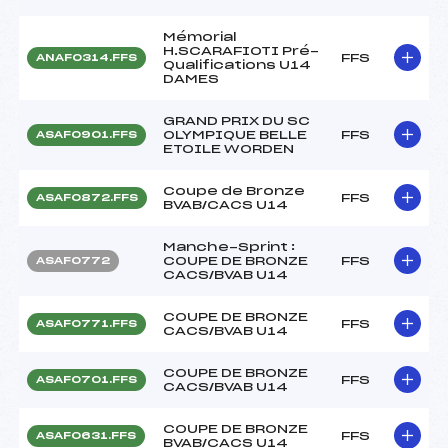
Mémorial
H.SCARAFIOTI Pré-
FFS
ANAF0314.FFS
Qualifications U14
DAMES
GRAND PRIX DU SC
OLYMPIQUE BELLE
FFS
ASAF0901.FFS
ETOILE WORDEN
Coupe de Bronze
FFS
ASAF0872.FFS
BVAB/CACS U14
Manche-Sprint :
COUPE DE BRONZE
FFS
ASAF0772
CACS/BVAB U14
COUPE DE BRONZE
FFS
ASAF0771.FFS
CACS/BVAB U14
COUPE DE BRONZE
FFS
ASAF0701.FFS
CACS/BVAB U14
COUPE DE BRONZE
FFS
ASAF0631.FFS
BVAB/CACS U14