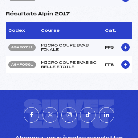
Résultats Alpin 2017
Codex
Course
Cat.
MICRO COUPE BVAB
FFS
ASAF0711
FINALE
MICRO COUPE BVAB SC
FFS
ASAF0561
BELLE ETOILE
SUIVEZ
L'ACTU