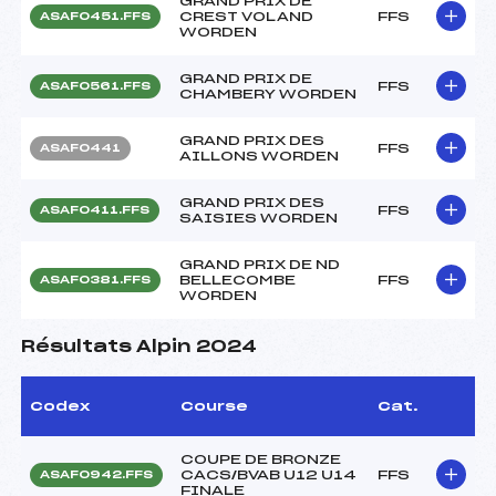
GRAND PRIX DE
CREST VOLAND
FFS
ASAF0451.FFS
WORDEN
GRAND PRIX DE
FFS
ASAF0561.FFS
CHAMBERY WORDEN
GRAND PRIX DES
FFS
ASAF0441
AILLONS WORDEN
GRAND PRIX DES
FFS
ASAF0411.FFS
SAISIES WORDEN
GRAND PRIX DE ND
BELLECOMBE
FFS
ASAF0381.FFS
WORDEN
Résultats Alpin 2024
Codex
Course
Cat.
COUPE DE BRONZE
CACS/BVAB U12 U14
FFS
ASAF0942.FFS
FINALE