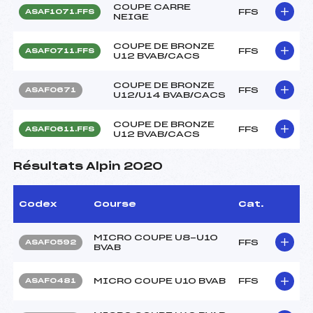
COUPE CARRE
FFS
ASAF1071.FFS
NEIGE
COUPE DE BRONZE
FFS
ASAF0711.FFS
U12 BVAB/CACS
COUPE DE BRONZE
FFS
ASAF0671
U12/U14 BVAB/CACS
COUPE DE BRONZE
FFS
ASAF0611.FFS
U12 BVAB/CACS
Résultats Alpin 2020
Codex
Course
Cat.
MICRO COUPE U8-U10
FFS
ASAF0592
BVAB
MICRO COUPE U10 BVAB
FFS
ASAF0481