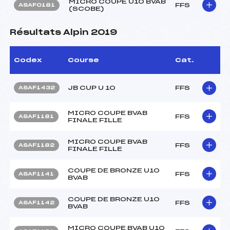
MICRO COUPE U10 BVAB
FFS
ASAF0181
(SCOBE)
Résultats Alpin 2019
Codex
Course
Cat.
JB CUP U 10
FFS
ASAF1432
MICRO COUPE BVAB
FFS
ASAF1181
FINALE FILLE
MICRO COUPE BVAB
FFS
ASAF1182
FINALE FILLE
COUPE DE BRONZE U10
FFS
ASAF1141
BVAB
COUPE DE BRONZE U10
FFS
ASAF1142
BVAB
MICRO COUPE BVAB U10