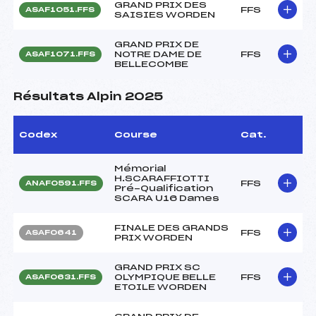
GRAND PRIX DES
FFS
ASAF1051.FFS
SAISIES WORDEN
GRAND PRIX DE
NOTRE DAME DE
FFS
ASAF1071.FFS
BELLECOMBE
Résultats Alpin 2025
Codex
Course
Cat.
Mémorial
H.SCARAFFIOTTI
FFS
ANAF0591.FFS
Pré-Qualification
SCARA U16 Dames
FINALE DES GRANDS
FFS
ASAF0641
PRIX WORDEN
GRAND PRIX SC
OLYMPIQUE BELLE
FFS
ASAF0631.FFS
ETOILE WORDEN