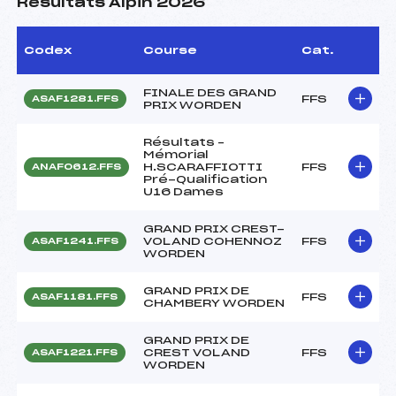
Résultats Alpin 2026
Codex
Course
Cat.
FINALE DES GRAND
FFS
ASAF1281.FFS
PRIX WORDEN
Résultats –
Mémorial
H.SCARAFFIOTTI
FFS
ANAF0612.FFS
Pré-Qualification
U16 Dames
GRAND PRIX CREST-
VOLAND COHENNOZ
FFS
ASAF1241.FFS
WORDEN
GRAND PRIX DE
FFS
ASAF1181.FFS
CHAMBERY WORDEN
GRAND PRIX DE
CREST VOLAND
FFS
ASAF1221.FFS
WORDEN