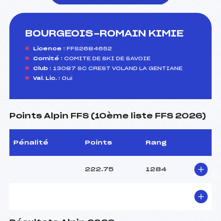
BOURGEOIS-ROMAIN KIMIE
foi(s) le ski
Licence :
FFS2684652
Comité :
COMITE DE SKI DE SAVOIE
Club :
13087 SC CREST VOLAND LA GENTIANE
Val. Lic. :
Oui
Points Alpin FFS (10ème liste FFS 2026)
Pénalité
Points
Rang
222.75
1284